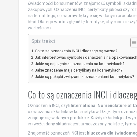
świadomości konsumentów, znajomość symboli i składn
zakupowych. Oznaczenia INCI, certyfikaty jakości czy
na temat tego, co naprawdę kryje się w danym produkci
błąd. Dlatego warto zgłębić tę tematykę, aby móc ciesz
wartościom.
Spis treści
Co to są oznaczenia INCI i dlaczego są ważne?
Jak interpretować symbole i oznaczenia na opakowaniac
Jakie są najczęstsze oznaczenia na kosmetykach?
Jakie znaczenie mają certyfikaty na kosmetykach?
Jakie są pułapki związane z oznaczeniami kosmetyków?
Co to są oznaczenia INCI i dlacz
Oznaczenia INCI, czyli
International Nomenclature of C
oznaczania składników kosmetyków. Dzięki tym oznacz
znajduje się w danym produkcie. Każdy składnik jest wym
im wyżej dany składnik jest umieszczony na liście, tym w
Znajomość oznaczeń INCI jest
kluczowa dla świadome