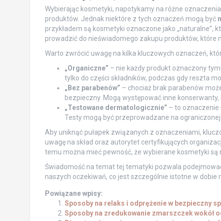
Wybierając kosmetyki, napotykamy na różne oznaczenia, 
produktów. Jednak niektóre z tych oznaczeń mogą być
przykładem są kosmetyki oznaczone jako „naturalne”, kt
prowadzić do nieświadomego zakupu produktów, które n
Warto zwrócić uwagę na kilka kluczowych oznaczeń, któ
„Organiczne”
– nie każdy produkt oznaczony tym 
tylko do części składników, podczas gdy reszta m
„Bez parabenów”
– chociaż brak parabenów może w
bezpieczny. Mogą występować inne konserwanty, k
„Testowane dermatologicznie”
– to oznaczenie n
Testy mogą być przeprowadzane na ograniczonej g
Aby uniknąć pułapek związanych z oznaczeniami, klucz
uwagę na skład oraz autorytet certyfikujących organizac
temu można mieć pewność, że wybierane kosmetyki są r
Świadomość na temat tej tematyki pozwala podejmować l
naszych oczekiwań, co jest szczególnie istotne w dobie
Powiązane wpisy:
Sposoby na relaks i odprężenie w bezpieczny s
Sposoby na zredukowanie zmarszczek wokół o