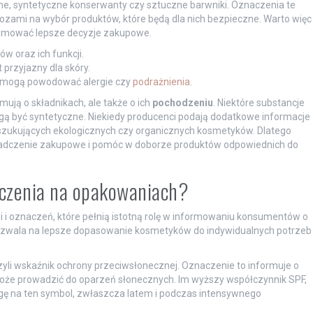
nne, syntetyczne konserwanty czy sztuczne barwniki. Oznaczenia te
zami na wybór produktów, które będą dla nich bezpieczne. Warto więc
jmować lepsze decyzje zakupowe.
w oraz ich funkcji.
przyjazny dla skóry.
e mogą powodować alergie czy
podrażnienia
.
mują o składnikach, ale także o ich
pochodzeniu
. Niektóre substancje
gą być syntetyczne. Niekiedy producenci podają dodatkowe informacje
poszukujących ekologicznych czy organicznych kosmetyków. Dlatego
adczenie zakupowe i pomóc w doborze produktów odpowiednich do
aczenia na opakowaniach?
 i oznaczeń, które pełnią istotną rolę w informowaniu konsumentów o
ozwala na lepsze dopasowanie kosmetyków do indywidualnych potrzeb
czyli wskaźnik ochrony przeciwsłonecznej. Oznaczenie to informuje o
że prowadzić do oparzeń słonecznych. Im wyższy współczynnik SPF,
ę na ten symbol, zwłaszcza latem i podczas intensywnego