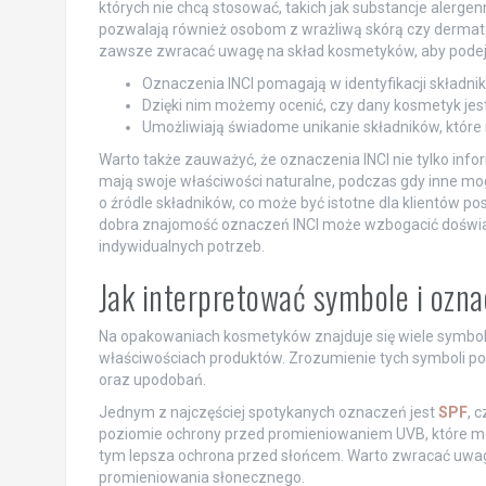
których nie chcą stosować, takich jak substancje alerge
pozwalają również osobom z wrażliwą skórą czy dermato
zawsze zwracać uwagę na skład kosmetyków, aby pode
Oznaczenia INCI pomagają w identyfikacji składnikó
Dzięki nim możemy ocenić, czy dany kosmetyk jest 
Umożliwiają świadome unikanie składników, któr
Warto także zauważyć, że oznaczenia INCI nie tylko infor
mają swoje właściwości naturalne, podczas gdy inne mo
o źródle składników, co może być istotne dla klientów 
dobra znajomość oznaczeń INCI może wzbogacić doświ
indywidualnych potrzeb.
Jak interpretować symbole i ozn
Na opakowaniach kosmetyków znajduje się wiele symboli
właściwościach produktów. Zrozumienie tych symboli p
oraz upodobań.
Jednym z najczęściej spotykanych oznaczeń jest
SPF
, 
poziomie ochrony przed promieniowaniem UVB, które mo
tym lepsza ochrona przed słońcem. Warto zwracać uwag
promieniowania słonecznego.