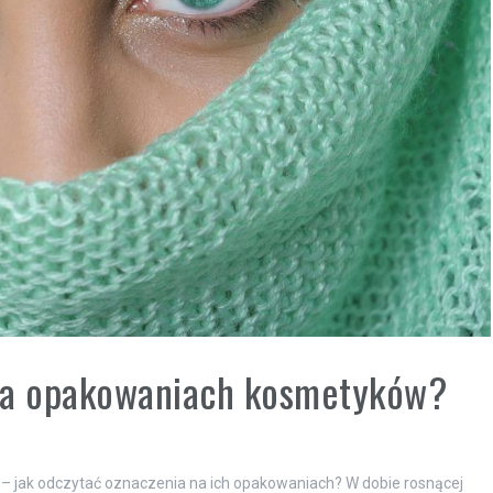
 na opakowaniach kosmetyków?
– jak odczytać oznaczenia na ich opakowaniach? W dobie rosnącej