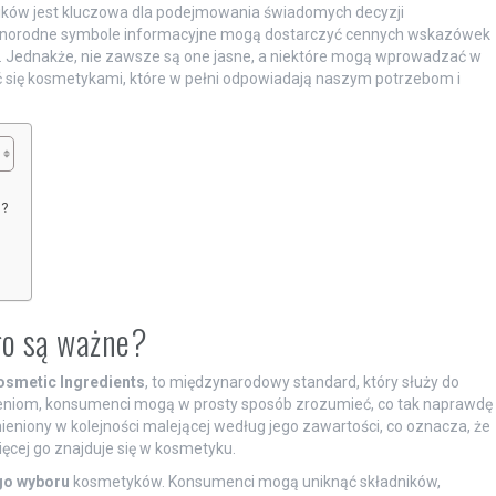
ików jest kluczowa dla podejmowania świadomych decyzji
 różnorodne symbole informacyjne mogą dostarczyć cennych wskazówek
e. Jednakże, nie zawsze są one jasne, a niektóre mogą wprowadzać w
yć się kosmetykami, które w pełni odpowiadają naszym potrzebom i
h?
ego są ważne?
osmetic Ingredients
, to międzynarodowy standard, który służy do
eniom, konsumenci mogą w prosty sposób zrozumieć, co tak naprawdę
ieniony w kolejności malejącej według jego zawartości, co oznacza, że
ięcej go znajduje się w kosmetyku.
go wyboru
kosmetyków. Konsumenci mogą uniknąć składników,