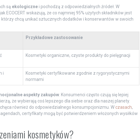
ach są
ekologiczne
i pochodzą z odpowiedzialnych źródeł. W
ak ECOCERT wskazują, że co najmniej 95% użytych składników jest
h, którzy chcą unikać sztucznych dodatków i konserwantów w swoich
Przykładowe zastosowanie
ć
Kosmetyki organiczne, czyste produkty do pielęgnacji
 i
Kosmetyki certyfikowane zgodnie z rygorystycznymi
normami
ocjonalne aspekty zakupów
. Konsumenci często czują się lepiej
erzą, że wybierają coś lepszego dla siebie oraz dla naszej planety.
e zachęca również do odpowiedzialnego konsumpcjonizmu. W
czasach
,
lu agendach, certyfikaty mogą być potwierdzeniem włożonych wysiłków
aczeniami kosmetyków?