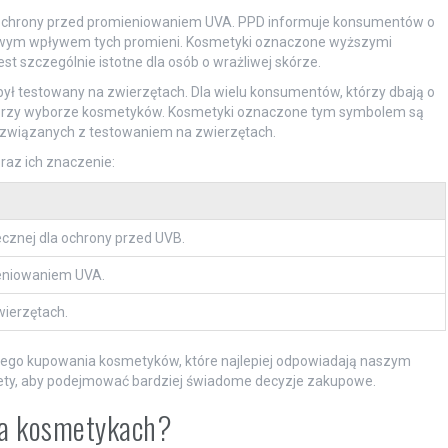
do ochrony przed promieniowaniem UVA. PPD informuje konsumentów o
iwym wpływem tych promieni. Kosmetyki oznaczone wyższymi
st szczególnie istotne dla osób o wrażliwej skórze.
był testowany na zwierzętach. Dla wielu konsumentów, którzy dbają o
ja przy wyborze kosmetyków. Kosmetyki oznaczone tym symbolem są
związanych z testowaniem na zwierzętach.
raz ich znaczenie:
cznej dla ochrony przed UVB.
eniowaniem UVA.
wierzętach.
mego kupowania kosmetyków, które najlepiej odpowiadają naszym
ety, aby podejmować bardziej świadome decyzje zakupowe.
 na kosmetykach?