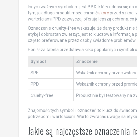
Innym ważnym symbolem jest
PPD
, który odnosi się 
tym, jak długo produkt może chronić
skórę
przed szkodl
wartościami PPD zazwyczaj oferują lepszą ochronę, co je
Oznaczenie
cruelty-free
wskazuje, że dany produkt nie 
etykę i dobrostan zwierząt, jest to kluczowa informac
często preferowane przez osoby świadome problemów 
Poniższa tabela przedstawia kilka popularnych symboli o
Symbol
Znaczenie
SPF
Wskaźnik ochrony przeciwsłone
PPD
Wskaźnik ochrony przed promi
cruelty-free
Produkt nie był testowany na z
Znajomość tych symboli i oznaczeń to klucz do świado
potrzebom i wartościom. Warto zwracać uwagę na etyki
Jakie są najczęstsze oznaczenia