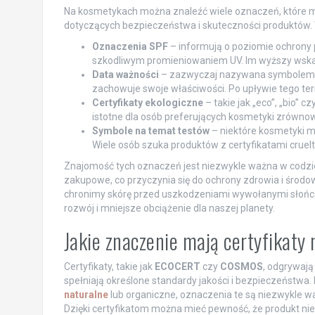
Na kosmetykach można znaleźć wiele oznaczeń, które 
dotyczących bezpieczeństwa i skuteczności produktów. W
Oznaczenia SPF
– informują o poziomie ochrony p
szkodliwym promieniowaniem UV. Im wyższy wskaź
Data ważności
– zazwyczaj nazywana symbolem „ki
zachowuje swoje właściwości. Po upływie tego t
Certyfikaty ekologiczne
– takie jak „eco”, „bio” 
istotne dla osób preferujących kosmetyki zrówn
Symbole na temat testów
– niektóre kosmetyki ma
Wiele osób szuka produktów z certyfikatami cruel
Znajomość tych oznaczeń jest niezwykle ważna w cod
zakupowe, co przyczynia się do ochrony zdrowia i środo
chronimy skórę przed uszkodzeniami wywołanymi słońce
rozwój i mniejsze obciążenie dla naszej planety.
Jakie znaczenie mają certyfikat
Certyfikaty, takie jak
ECOCERT
czy
COSMOS
, odgrywają
spełniają określone standardy jakości i bezpieczeństwa.
naturalne
lub organiczne, oznaczenia te są niezwykle
Dzięki certyfikatom można mieć pewność, że produkt nie ty