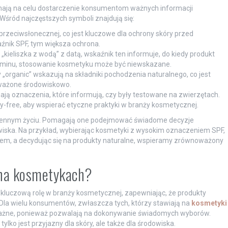
mają na celu dostarczenie konsumentom ważnych informacji
śród najczęstszych symboli znajdują się:
rzeciwsłonecznej, co jest kluczowe dla ochrony skóry przed
nik SPF, tym większa ochrona.
eliszka z wodą” z datą, wskaźnik ten informuje, do kiedy produkt
erminu, stosowanie kosmetyku może być niewskazane.
czy „organic” wskazują na składniki pochodzenia naturalnego, co jest
oważone środowiskowo.
ją oznaczenia, które informują, czy były testowane na zwierzętach.
ty-free, aby wspierać etyczne praktyki w branży kosmetycznej.
ziennym życiu. Pomagają one podejmować świadome decyzje
wiska. Na przykład, wybierając kosmetyki z wysokim oznaczeniem SPF,
m, a decydując się na produkty naturalne, wspieramy zrównoważony
y na kosmetykach?
 kluczową rolę w branży kosmetycznej, zapewniając, że produkty
 Dla wielu konsumentów, zwłaszcza tych, którzy stawiają na
kosmetyki
 ważne, ponieważ pozwalają na dokonywanie świadomych wyborów.
lko jest przyjazny dla skóry, ale także dla środowiska.