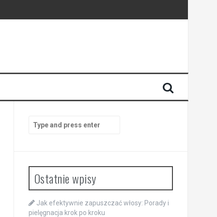
Search
for:
Ostatnie wpisy
Jak efektywnie zapuszczać włosy: Porady i
pielęgnacja krok po kroku