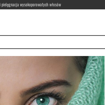
i pielęgnacja wysokoporowatych włosów
ć i jak wybrać najlepszy?
 zalety dla skóry
i i domowe przepisy
anym farbowaniu?
i pielęgnacja krok po kroku