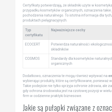
Certyfikaty potwierdzają, że składniki użyte w kosmetyk
przypadku kosmetyków organicznych, oznaczenia takie j
pochodzenia naturalnego. To istotna informacja dla tyc
produktach pielęgnacyjnych.
Typ
Najważniejsze cechy
certyfikatu
ECOCERT
Potwierdza naturalność i ekologicznoś
składników
COSMOS
Standardy dla kosmetyków naturalnych
organicznych
Dodatkowo, oznaczenia te mogą również wpływać na
em
wybierając produkty, które są certyfikowane, ponieważ wi
Takie podejście nie tylko sprzyja ochronie zdrowia, al
gdy ochrona środowiska jest na czołowej pozycji w wie
firm w codzienne praktyki biznesowe.
Jakie są pułapki związane z ozn