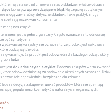
które mają na celu informowanie nas o składzie i właściwościach
mylące
lub wręcz
wprowadzające w błąd
. Najczęściej spotykanym
óre mogą zawierać syntetyczne składniki. Takie praktyki mogą
ie spełniają oczekiwań konsumenta.
re mogą nas zmylić:
terminem jest w pełni organiczny. Często oznaczenie to odnosi się
oże być syntetyczna.
ydawać się korzystny, nie oznacza to, że produkt jest całkowicie
tóre budzą wątpliwości.
ie gwarantuje, że produkt jest odpowiedni dla każdego rodzaju skóry.
rupie ludzi.
owe jest
dokładne czytanie etykiet
. Podczas zakupów warto zwracać
ji, które odpowiedzialne są za nadawanie określonych oznaczeń. Dzięki
zeczywiście odpowiednie i bezpieczne dla zdrowia.
epsze decyzje zakupowe i unikać produktów, które nie spełniają
 rosnącej popularności kosmetyków naturalnych i organicznych.
posób
czu