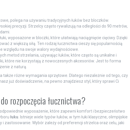
.
towe, polega na używaniu tradycyjnych łuków bez bloczków.
kiej precyzji. Strzelcy często rywalizują na odległości do 90 metrów,
dami.
uki, wyposażone w bloczki, które ułatwiają naciągnięcie cięciwy. Dzięki
ować z większą siłą. Ten rodzaj łucznictwa cieszy się popularnością
 ze względu na swoje walory wydajnościowe.
ch metod strzelania, używając łuków, które często są unikalne i
iki, które nie korzystają z nowoczesnych akcesoriów. Jest to forma
zenie z naturą.
, a także różne wymagania sprzętowe. Dlatego niezależnie od tego, czy
sz już doświadczenie, na pewno znajdziesz styl, który sprawi Ci
 do rozpoczęcia łucznictwa?
t odpowiednie wyposażenie, które zapewni komfort i bezpieczeństwo
yboru
łuku
. Istnieje wiele typów łuków, w tym łuki klasyczne, olimpijskie
i zastosowanie. Wybór zależy od preferencji strzelca oraz celu, jaki