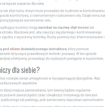
 na lepsze wsparcie dla ciała.
ny lub zbyt luźny chwyt może prowadzić do trudności w kontrolowaniu
 w sposób komfortowy, z równomiernym rozłożeniem siły. Dzięki temu łuk
a precyzyjniejsze wymierzenie celu.
czątkujący łucznicy mogą
naciskać na cięciwę zbyt mocno
lub
strzału. Kluczowe jest, aby nauczyć się płynnego i kontrolowanego
sób zgodny z wyuczoną techniką. Ruchy powinny być zharmonizowane i
ię pod
okiem
doświadczonego instruktora
, który pomoże
azówki dotyczące prawidłowych technik i postawy. W ten sposób
bardziej efektywny, prowadząc do szybszych postępów w łucznictwie.
iczy dla siebie?
hce rozwijać swoje umiejętności w tej pasjonującej dyscyplinie. Aby
lka kluczowych aspektów.
 bliżej miejsca zamieszkania, tym łatwiej będzie regularnie
icy pozwoli zaoszczędzić
czas
i zwiększyć motywację do ćwiczeń.
 publicznego lub parkingu, jeśli zamierzamy dojeżdżać samochodem.