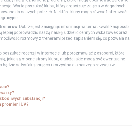
ne kluby mają różnorodne programy, które mogą obejmować zarówno
e sesje. Warto poszukać klubu, który organizuje zajęcia w dogodnych
osowane do naszych potrzeb. Niektóre kluby mogą również oferować
egracyjne.
trenerów
. Dobrze jest zasięgnąć informacji na temat kwalifikacji osób
 lepiej poprowadzić naszą naukę, udzielić cennych wskazówek oraz
ą możliwość rozmowy z trenerami przed zapisaniem się, co pozwala na
to poszukać recenzji w internecie lub porozmawiać z osobami, które
ę, jakie są mocne strony klubu, a także jakie mogą być ewentualne
a będzie satysfakcjonująca i korzystna dla naszego rozwoju w
kcie?
 twarzy?
zkodliwych substancji?
m promieni UV?