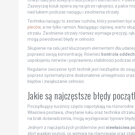
Chwyt łuku jest kolejnym kluczowym elementem. Powinien
Zazwyczaj kciuk opiera się na górze rękojeści, a palce m
nad łukiem podczas naciągu i zwolnienia strzały.
Technika naciągu to zestaw ruchów, który powinien być w
pleców
, a nie tylko ramion. Naciągając cięciwę, warto sk
strzału. Zwolnienie strzały również wymaga precyzji; rę
mogą powodować błędy w celności.
Skupienie na celu jest kluczowym elementem dla udanego
poprawić swoją koncentrację. Również
kontrola oddech
uspokojeniu nerwów i poprawieniu stabilności podczas st
Regularne ćwiczenie tych technik jest niezbędne do osiąg
poprzez systematyczne doskonalenie umiejętności oraz 
błędów i zwiększanie celności.
Jakie są najczęstsze błędy począ
Początkujący łucznicy często napotykają na różnorodne 
Właściwa postawa, chwytanie łuku oraz technika strzału 
na brak doświadczenia, mogą występować typowe błędy, 
Jednym z najczęstszych problemów jest
niewłaściwa po
zbyt wąskiej pozycji, co wpływa na równowagę oraz sta