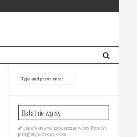
Search
for:
Ostatnie wpisy
Jak efektywnie zapuszczać włosy: Porady i
pielęgnacja krok po kroku