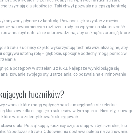
 być pewny, ale nie za mocny, aby nie wpływać na ruch strzały.
ocno trzymają dla stabilności. Taki chwyt pozwala na lepszą kontrolę
ykonywany płynnie i z kontrolą. Powinno się korzystać z mięśni
upić się na równomiernym rozłożeniu siły, co wpłynie na skuteczność
ka powinna być naturalnie odprowadzona, aby uniknąć szarpnięć, które
 strzału. Łucznicy często wykorzystują techniki wizualizacyjne, aby
u
odgrywa istotną rolę – głębokie, spokojne oddechy mogą pomóc w
rzelania.
nięcia postępów w strzelaniu z łuku. Najlepsze wyniki osiąga się
analizowanie swojego stylu strzelania, co pozwala na eliminowanie
tkujących łuczników?
wyzwania, które mogą wpłynąć na ich umiejętności strzeleckie.
są kluczowe dla osiągnięcia sukcesów w tym sporcie. Niestety, z uwagi
które warto zidentyfikować i skorygować.
stawa ciała
. Początkujący łucznicy często stają w zbyt szerokiej lub
bilność podczas strzału. Odpowiednia postawa polega na zachowaniu