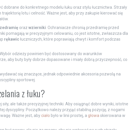
yć dobrane do konkretnego modelu łuku oraz stylu łucznictwa. Strzały
trajektorię lotu i celność. Ważne jest, aby przy zakupie kierować się
ałów.
rzedramię
oraz
wzierniki
. Ochraniacze chronią przedramię przed
iki pomagają w precyzyjnym celowaniu, co jest istotne, zwłaszcza dla
up
rękawic
łuczniczych, które poprawiają chwyt i komfort podczas
 Wybór odzieży powinien być dostosowany do warunków
e, aby buty były dobrze dopasowane i miały dobrą przyczepność, co
wydawać się znaczące, jednak odpowiednie akcesoria pozwolą na
scypliny sportowej.
zelania z łuku?
 siły, ale także precyzyjnej techniki. Aby osiągnąć dobre wyniki, istotne
tej dyscypliny. Początkowo należy przyjąć stabilną pozycję, z nogami
wagę. Ważne jest, aby
ciało
było w linii prostej, a
głowa
skierowana w