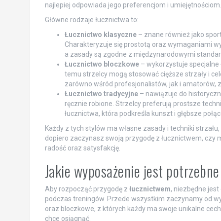
najlepiej odpowiada jego preferencjom i umiejętnościom
Główne rodzaje łucznictwa to:
Łucznictwo klasyczne
– znane również jako spor
Charakteryzuje się prostotą oraz wymaganiami wyso
a zasady są zgodne z międzynarodowymi standar
Łucznictwo bloczkowe
– wykorzystuje specjalne ł
temu strzelcy mogą stosować cięższe strzały i cel
zarówno wśród profesjonalistów, jak i amatorów,
Łucznictwo tradycyjne
– nawiązuje do historyczny
ręcznie robione. Strzelcy preferują prostsze techn
łucznictwa, która podkreśla kunszt i głębsze połąc
Każdy z tych stylów ma własne zasady i techniki strzału
dopiero zaczynasz swoją przygodę z łucznictwem, czy ma
radość oraz satysfakcję.
Jakie wyposażenie jest potrzebne
Aby rozpocząć przygodę z
łucznictwem
, niezbędne jes
podczas treningów. Przede wszystkim zaczynamy od w
oraz bloczkowe, z których każdy ma swoje unikalne cechy 
chce osiągnąć.