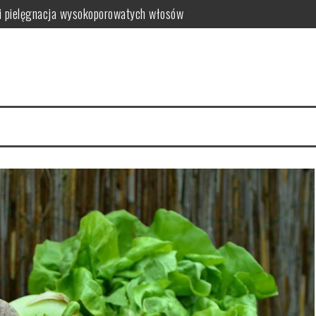
i pielęgnacja wysokoporowatych włosów
ć i jak wybrać najlepszy?
 zalety dla skóry
i i domowe przepisy
anym farbowaniu?
i pielęgnacja krok po kroku