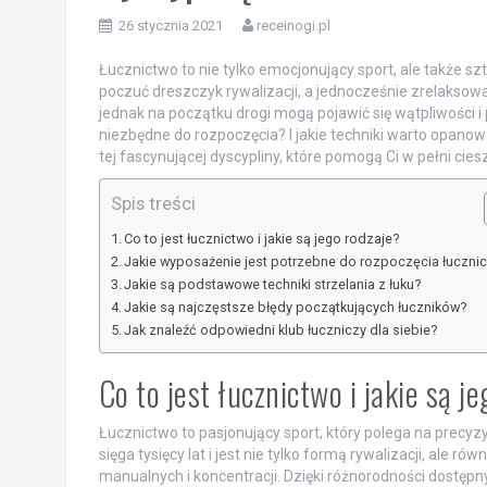
26 stycznia 2021
receinogi.pl
Łucznictwo to nie tylko emocjonujący sport, ale także 
poczuć dreszczyk rywalizacji, a jednocześnie zrelaksować 
jednak na początku drogi mogą pojawić się wątpliwości i 
niezbędne do rozpoczęcia? I jakie techniki warto opanow
tej fascynującej dyscypliny, które pomogą Ci w pełni cies
Spis treści
Co to jest łucznictwo i jakie są jego rodzaje?
Jakie wyposażenie jest potrzebne do rozpoczęcia łuczni
Jakie są podstawowe techniki strzelania z łuku?
Jakie są najczęstsze błędy początkujących łuczników?
Jak znaleźć odpowiedni klub łuczniczy dla siebie?
Co to jest łucznictwo i jakie są j
Łucznictwo to pasjonujący sport, który polega na precyzy
sięga tysięcy lat i jest nie tylko formą rywalizacji, ale r
manualnych i koncentracji. Dzięki różnorodności dostępn