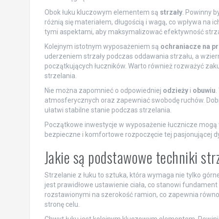
Obok łuku kluczowym elementem są
strzały
. Powinny b
różnią się materiałem, długością i wagą, co wpływa na ich 
tymi aspektami, aby maksymalizować efektywność strz
Kolejnym istotnym wyposażeniem są
ochraniacze na p
uderzeniem strzały podczas oddawania strzału, a wziern
początkujących łuczników. Warto również rozważyć zak
strzelania.
Nie można zapomnieć o odpowiedniej
odzieży
i
obuwiu
.
atmosferycznych oraz zapewniać swobodę ruchów. Dobrz
ułatwi stabilne stanie podczas strzelania.
Początkowe inwestycje w wyposażenie łucznicze mogą 
bezpieczne i komfortowe rozpoczęcie tej pasjonującej dy
Jakie są podstawowe techniki str
Strzelanie z łuku to sztuka, która wymaga nie tylko górnej
jest prawidłowe ustawienie ciała, co stanowi fundament 
rozstawionymi na szerokość ramion, co zapewnia równo
stronę celu.