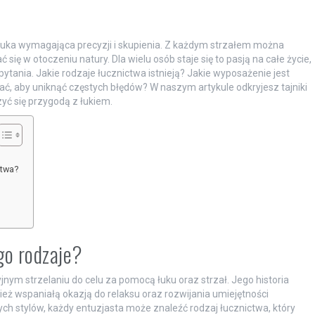
sztuka wymagająca precyzji i skupienia. Z każdym strzałem można
się w otoczeniu natury. Dla wielu osób staje się to pasją na całe życie,
pytania. Jakie rodzaje łucznictwa istnieją? Jakie wyposażenie jest
ać, aby uniknąć częstych błędów? W naszym artykule odkryjesz tajniki
zyć się przygodą z łukiem.
ctwa?
ego rodzaje?
jnym strzelaniu do celu za pomocą łuku oraz strzał. Jego historia
ównież wspaniałą okazją do relaksu oraz rozwijania umiejętności
ych stylów, każdy entuzjasta może znaleźć rodzaj łucznictwa, który