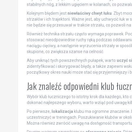
stabilnych nóg, z lekkim ugięciem w kolanach, co pozwala
Kolejnym błędem jest
niewłaściwy chwyt łuku
. Zbyt moc
strzałów i ich trajektorii. Ważne jest, aby uchwycić łuk
nie będzie się przesuwał w trakcie strzału, co pozwoli n
Również technika strzału często wymaga poprawek. Po
stosować nieodpowiednie ruchy ręką podczas oddawania 
naciągu cięciwy, a następnie wyrzucenia strzały w spo
skupione, co zwiększa szanse na celność.
Aby uniknąć tych powszechnych pułapek, warto
uczyć s
zidentyfikować i skorygować błędy, a także zapewni wsk
początkowy okres nauki może stać się przyjemniejszy i 
Jak znaleźć odpowiedni klub łuczn
Wybór klub łuczniczego to istotny krok dla każdego, kto c
dokonać najlepszego wyboru, warto wziąć pod uwagę ki
Po pierwsze,
lokalizacja
klubu ma ogromne znaczenie. Im
uczestniczyć w treningach. Poszukiwanie klubów w okol
Można również zwrócić uwagę na dostępność transportu