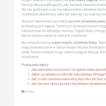
Drugim ważnym czynnikiem są
oferowane zajęcia
. Róż
treningi dla początkujących, jak i bardziej zaawansowan
dla nas godzinach oraz ma odpowiednie szkolenia dost
dodatkowe aktywności, takie jak zawody czy imprezy int
Ważnym elementem jest także
poziom doświadczenia 
prowadzących zajęcia. Trenerzy z doświadczeniem mogą
zainspirować do dalszego rozwoju. Często kluby oferuj
lepsze dopasowanie do naszych oczekiwań.
Nie mniej istotne są
opinie innych członków klubu
. War
mają doświadczenie w danym klubie. Można dowiedzieć si
wady. Rekomendacje mogą ułatwić podjęcie decyzji, któr
łucznictwie.
Powiązane wpisy:
Jak naturalnie wzmocnić i zregenerować pazno
Jakie są najlepsze metody naturalnego liftingu
Jak zrobić samemu naturalny dezodorant bez s
Jak chronić skórę przed szkodliwym działanie
Uroda