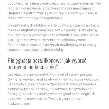
odpowiedniej i intensywnej pielęgnacji. Kluczowe elementy to
regularne
olejowanie
i stosowanie
masek nawilżających
.
Olejowanie
potrafi znacząco poprawić kondycję włosów, a
maski
wspomagają ich regenerację.
Dla optymalnych efektów, warto poświęcić czas na aplikację
masek i olejków
przynajmniej raz w tygodniu. Pamiętajmy,
regularność przynosi najlepsze rezultaty! Dzięki temu włosy
zyskują intensywne nawilżenie i są odbudowywane.
Dodatkowo, stosowanie
odżywek nawilżających
to prosty
sposób na zaskakująco dobre efekty.
Pielęgnacja bezsilikonowa: jak wybrać
odpowiednie kosmetyki?
Decydując się na kosmetyki wolne od silikonów, poświęć
chwilę na wnikliwą analizę etykiety – to naprawdę kluczowe.
Szczególnie, jeśli dopiero rozpoczynasz swoją przygodę z
eliminacją tych składników, nie odrzucaj ich gwałtownie.
Pamiętaj, że silikony nadają włosom gładkość, a nagłe ich
odstawienie może być dla Twojej fryzury sporym
zaskoczeniem.