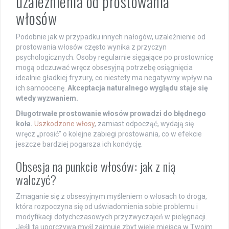
uzależnienia od prostowania
włosów
Podobnie jak w przypadku innych nałogów, uzależnienie od
prostowania włosów często wynika z przyczyn
psychologicznych. Osoby regularnie sięgające po prostownicę
mogą odczuwać wręcz obsesyjną potrzebę osiągnięcia
idealnie gładkiej fryzury, co niestety ma negatywny wpływ na
ich samoocenę.
Akceptacja naturalnego wyglądu staje się
wtedy wyzwaniem.
Długotrwałe prostowanie włosów prowadzi do błędnego
koła.
Uszkodzone włosy
, zamiast odpocząć, wydają się
wręcz „prosić” o kolejne zabiegi prostowania, co w efekcie
jeszcze bardziej pogarsza ich kondycję.
Obsesja na punkcie włosów: jak z nią
walczyć?
Zmaganie się z obsesyjnym myśleniem o włosach to droga,
która rozpoczyna się od uświadomienia sobie problemu i
modyfikacji dotychczasowych przyzwyczajeń w pielęgnacji.
Jeśli ta uporczywa myśl zajmuje zbyt wiele miejsca w Twoim