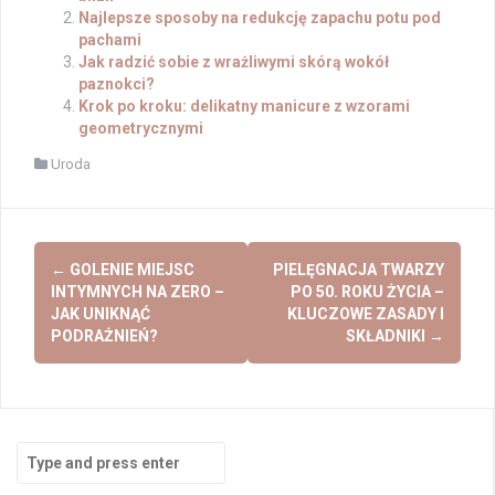
Najlepsze sposoby na redukcję zapachu potu pod
pachami
Jak radzić sobie z wrażliwymi skórą wokół
paznokci?
Krok po kroku: delikatny manicure z wzorami
geometrycznymi
Uroda
Post
←
GOLENIE MIEJSC
PIELĘGNACJA TWARZY
navigation
INTYMNYCH NA ZERO –
PO 50. ROKU ŻYCIA –
JAK UNIKNĄĆ
KLUCZOWE ZASADY I
PODRAŻNIEŃ?
SKŁADNIKI
→
Search
for: