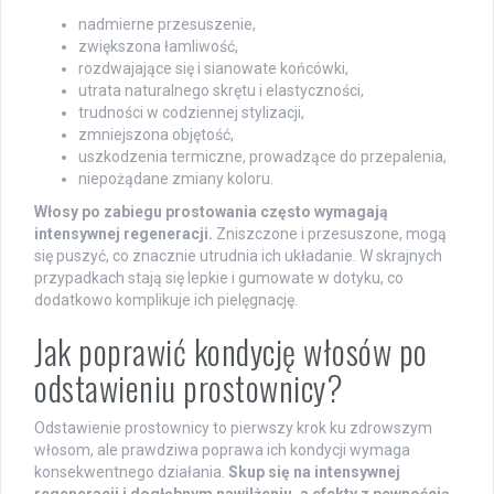
nadmierne przesuszenie,
zwiększona łamliwość,
rozdwajające się i sianowate końcówki,
utrata naturalnego skrętu i elastyczności,
trudności w codziennej stylizacji,
zmniejszona objętość,
uszkodzenia termiczne, prowadzące do przepalenia,
niepożądane zmiany koloru.
Włosy po zabiegu prostowania często wymagają
intensywnej regeneracji.
Zniszczone i przesuszone, mogą
się puszyć, co znacznie utrudnia ich układanie. W skrajnych
przypadkach stają się lepkie i gumowate w dotyku, co
dodatkowo komplikuje ich pielęgnację.
Jak poprawić kondycję włosów po
odstawieniu prostownicy?
Odstawienie prostownicy to pierwszy krok ku zdrowszym
włosom, ale prawdziwa poprawa ich kondycji wymaga
konsekwentnego działania.
Skup się na intensywnej
regeneracji i dogłębnym nawilżeniu, a efekty z pewnością