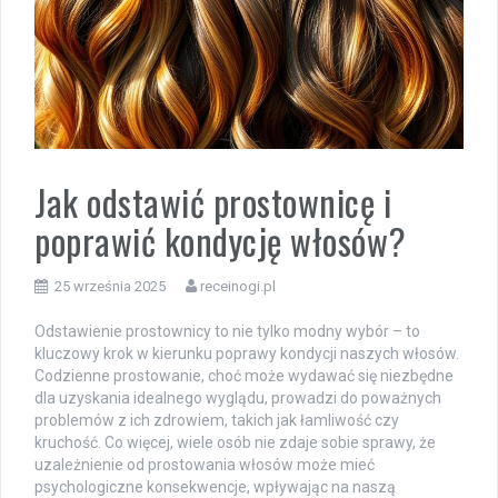
Jak odstawić prostownicę i
poprawić kondycję włosów?
25 września 2025
receinogi.pl
Odstawienie prostownicy to nie tylko modny wybór – to
kluczowy krok w kierunku poprawy kondycji naszych włosów.
Codzienne prostowanie, choć może wydawać się niezbędne
dla uzyskania idealnego wyglądu, prowadzi do poważnych
problemów z ich zdrowiem, takich jak łamliwość czy
kruchość. Co więcej, wiele osób nie zdaje sobie sprawy, że
uzależnienie od prostowania włosów może mieć
psychologiczne konsekwencje, wpływając na naszą