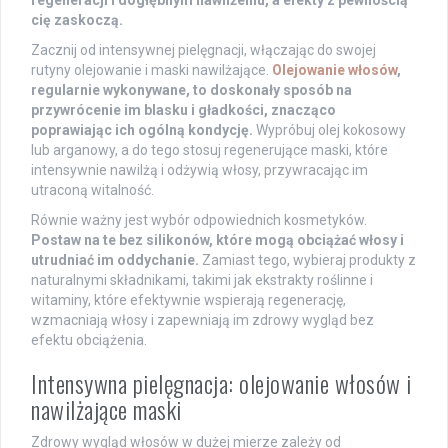
cię zaskoczą.
Zacznij od intensywnej pielęgnacji, włączając do swojej
rutyny olejowanie i maski nawilżające.
Olejowanie włosów
,
regularnie wykonywane, to doskonały sposób na
przywrócenie im blasku i gładkości, znacząco
poprawiając ich ogólną kondycję.
Wypróbuj olej kokosowy
lub arganowy, a do tego stosuj regenerujące maski, które
intensywnie nawilżą i odżywią włosy, przywracając im
utraconą witalność.
Równie ważny jest wybór odpowiednich kosmetyków.
Postaw na te bez silikonów, które mogą obciążać włosy i
utrudniać im oddychanie.
Zamiast tego, wybieraj produkty z
naturalnymi składnikami, takimi jak ekstrakty roślinne i
witaminy, które efektywnie wspierają regenerację,
wzmacniają włosy i zapewniają im zdrowy wygląd bez
efektu obciążenia.
Intensywna pielęgnacja: olejowanie włosów i
nawilżające maski
Zdrowy wygląd włosów w dużej mierze zależy od