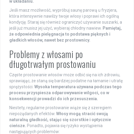
w układaniu.
Jeśli masz możliwość, wypróbuj saunę parową u fryzjera,
która intensywnie nawilży twoje włosy i poprawi ich ogólną
kondycję. Staraj się również ograniczyć używanie suszarki, a
jeśli już musisz jej użyć, wybieraj chłodny nawiew.
Pamiętaj,
że odpowiednia pielęgnacja to podstawa pięknych i
gładkich włosów, nawet bez prostownicy.
Problemy z włosami po
długotrwałym prostowaniu
Częste prostowanie włosów może odbić się na ich zdrowiu,
sprawiając, że staną się bardziej podatne na łamanie i utratę
sprężystości.
Wysoka temperatura używana podczas tego
procesu przyspiesza odparowywanie wilgoci, co w
konsekwencji prowadzi do ich przesuszenia.
Niestety, regularne prostowanie wiąże się z szeregiem
niepożądanych efektów.
Włosy mogą stracić swoją
naturalną gładkość, stając się szorstkie i optycznie
cieńsze.
Ponadto, pojawia się ryzyko wystąpienia
następujących problemów: