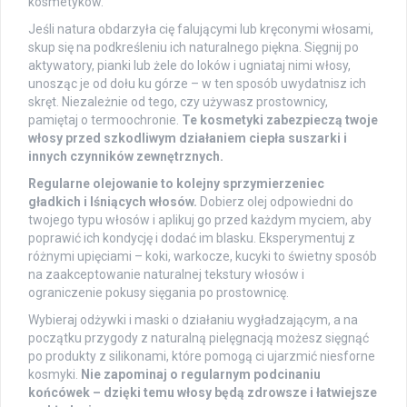
kosmetyków.
Jeśli natura obdarzyła cię falującymi lub kręconymi włosami,
skup się na podkreśleniu ich naturalnego piękna. Sięgnij po
aktywatory, pianki lub żele do loków i ugniataj nimi włosy,
unosząc je od dołu ku górze – w ten sposób uwydatnisz ich
skręt. Niezależnie od tego, czy używasz prostownicy,
pamiętaj o termoochronie.
Te kosmetyki zabezpieczą twoje
włosy przed szkodliwym działaniem ciepła suszarki i
innych czynników zewnętrznych.
Regularne olejowanie to kolejny sprzymierzeniec
gładkich i lśniących włosów.
Dobierz olej odpowiedni do
twojego typu włosów i aplikuj go przed każdym myciem, aby
poprawić ich kondycję i dodać im blasku. Eksperymentuj z
różnymi upięciami – koki, warkocze, kucyki to świetny sposób
na zaakceptowanie naturalnej tekstury włosów i
ograniczenie pokusy sięgania po prostownicę.
Wybieraj odżywki i maski o działaniu wygładzającym, a na
początku przygody z naturalną pielęgnacją możesz sięgnąć
po produkty z silikonami, które pomogą ci ujarzmić niesforne
kosmyki.
Nie zapominaj o regularnym podcinaniu
końcówek – dzięki temu włosy będą zdrowsze i łatwiejsze