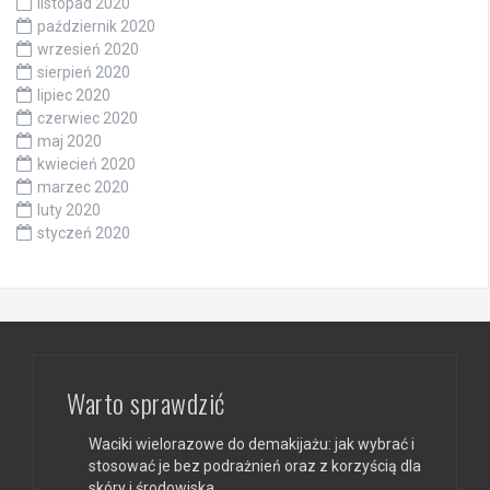
listopad 2020
październik 2020
wrzesień 2020
sierpień 2020
lipiec 2020
czerwiec 2020
maj 2020
kwiecień 2020
marzec 2020
luty 2020
styczeń 2020
Warto sprawdzić
Waciki wielorazowe do demakijażu: jak wybrać i
stosować je bez podrażnień oraz z korzyścią dla
skóry i środowiska