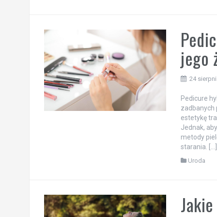
Pedic
jego 
24 sierpn
Pedicure hy
zadbanych p
estetykę tr
Jednak, aby
metody piel
starania. […
Uroda
Jakie