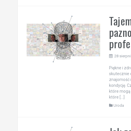
Tajem
pazno
profe
28 sierpn
Piękne i zd
skutecznie 
znajomość 
kondycję. C
które mogą 
które […]
Uroda