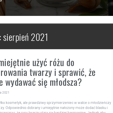
:
sierpień 2021
miejętnie użyć różu do
rowania twarzy i sprawić, że
e wydawać się młodsza?
ia 2021
tylko kosmetyk, ale prawdziwy sprzymierzeniec w walce o młodzieńczy
zy. Odpowiednio dobrany i umiejętnie nałożony może dodać blasku i
sprawiając, że rysy twarzy stają się bardziej harmonijne. Jednak aby