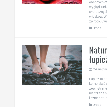
obecnych cz
wygląd, uni
skutecznych
włosków. War
zwrócić uwa
Uroda
Natur
łupi
24 sierpn
Łupież to p
kompleksów.
zewnętrzne,
nie trzeba 
liczne natu
Uroda