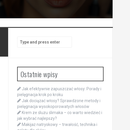
Search
for:
Ostatnie wpisy
Jak efektywnie zapuszczać włosy: Porady i
pielęgnacja krok po kroku
Jak dociążać włosy? Sprawdzone metody i
pielęgnacja wysokoporowatych włosów
Krem ze śluzu ślimaka – co warto wiedzieć i
jak wybrać najlepszy?
Makijaż natryskowy – trwałość, technika i