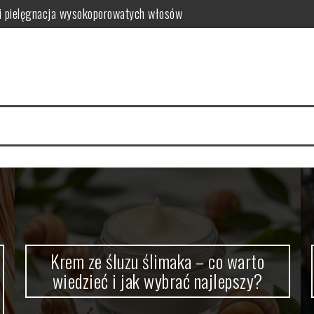
i pielęgnacja wysokoporowatych włosów
ć i jak wybrać najlepszy?
 zalety dla skóry
i i domowe przepisy
anym farbowaniu?
i pielęgnacja krok po kroku
Krem ze śluzu ślimaka – co warto
wiedzieć i jak wybrać najlepszy?