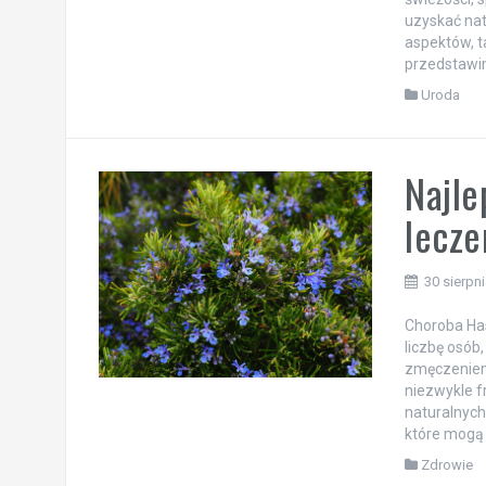
uzyskać nat
aspektów, ta
przedstawim
Uroda
Najl
lecze
30 sierpn
Choroba Has
liczbę osób
zmęczeniem
niezwykle f
naturalnych
które mogą
Zdrowie