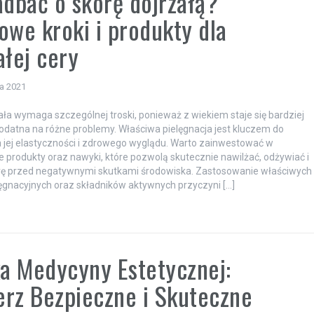
adbać o skórę dojrzałą?
owe kroki i produkty dla
ałej cery
ia 2021
ała wymaga szczególnej troski, ponieważ z wiekiem staje się bardziej
podatna na różne problemy. Właściwa pielęgnacja jest kluczem do
jej elastyczności i zdrowego wyglądu. Warto zainwestować w
 produkty oraz nawyki, które pozwolą skutecznie nawilżać, odżywiać i
órę przed negatywnymi skutkami środowiska. Zastosowanie właściwych
ęgnacyjnych oraz składników aktywnych przyczyni […]
ka Medycyny Estetycznej:
rz Bezpieczne i Skuteczne