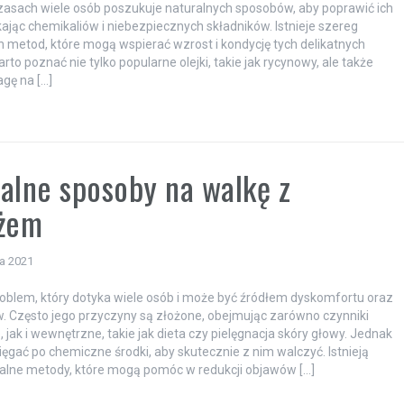
asach wiele osób poszukuje naturalnych sposobów, aby poprawić ich
kając chemikaliów i niebezpiecznych składników. Istnieje szereg
 metod, które mogą wspierać wzrost i kondycję tych delikatnych
to poznać nie tylko popularne olejki, takie jak rycynowy, ale także
gę na […]
alne sposoby na walkę z
eżem
ia 2021
roblem, który dotyka wiele osób i może być źródłem dyskomfortu oraz
 Często jego przyczyny są złożone, obejmując zarówno czynniki
 jak i wewnętrzne, takie jak dieta czy pielęgnacja skóry głowy. Jednak
sięgać po chemiczne środki, aby skutecznie z nim walczyć. Istnieją
ralne metody, które mogą pomóc w redukcji objawów […]