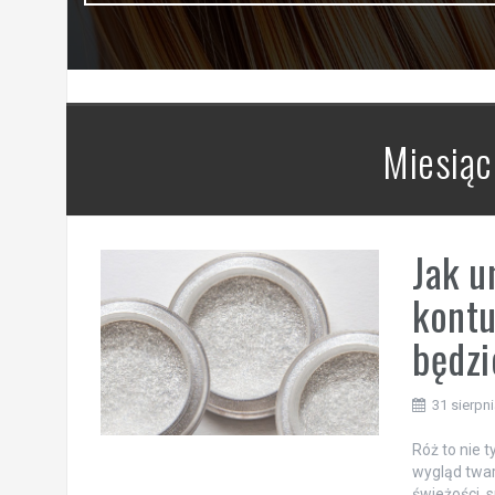
Miesiąc
Jak u
kontu
będzi
31 sierpn
Róż to nie 
wygląd twar
świeżości, 