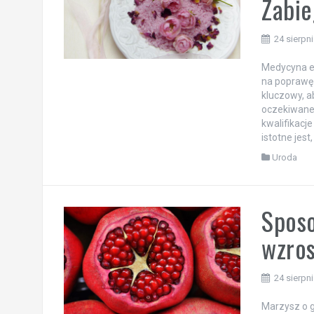
Zabie
24 sierpn
Medycyna es
na poprawę 
kluczowy, a
oczekiwane 
kwalifikacj
istotne jes
Uroda
Sposo
wzros
24 sierpn
Marzysz o g