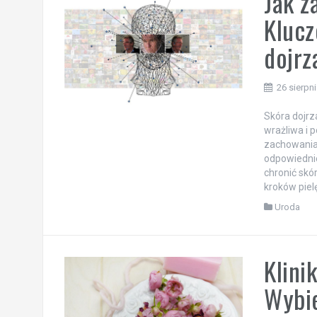
Jak z
Klucz
dojrz
26 sierpn
Skóra dojrz
wrażliwa i 
zachowania 
odpowiednie
chronić sk
kroków piel
Uroda
Klini
Wybie