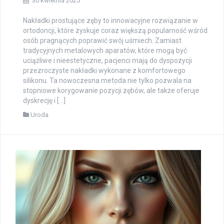
30 kwietnia 2025
Nakładki prostujące zęby to innowacyjne rozwiązanie w
ortodoncji, które zyskuje coraz większą popularność wśród
osób pragnących poprawić swój uśmiech. Zamiast
tradycyjnych metalowych aparatów, które mogą być
uciążliwe i nieestetyczne, pacjenci mają do dyspozycji
przezroczyste nakładki wykonane z komfortowego
silikonu. Ta nowoczesna metoda nie tylko pozwala na
stopniowe korygowanie pozycji zębów, ale także oferuje
dyskrecję i […]
Uroda