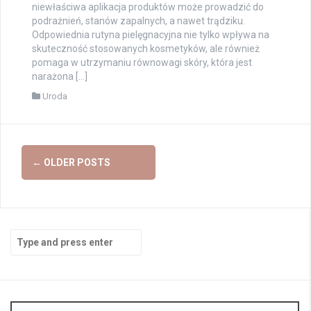
niewłaściwa aplikacja produktów może prowadzić do
podrażnień, stanów zapalnych, a nawet trądziku.
Odpowiednia rutyna pielęgnacyjna nie tylko wpływa na
skuteczność stosowanych kosmetyków, ale również
pomaga w utrzymaniu równowagi skóry, która jest
narażona […]
Uroda
Posts
←
OLDER POSTS
navigation
Search
for: