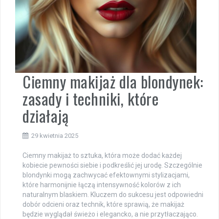
Ciemny makijaż dla blondynek:
zasady i techniki, które
działają
29 kwietnia 2025
Ciemny makijaż to sztuka, która może dodać każdej
kobiecie pewności siebie i podkreślić jej urodę. Szczególnie
blondynki mogą zachwycać efektownymi stylizacjami,
które harmonijnie łączą intensywność kolorów z ich
naturalnym blaskiem. Kluczem do sukcesu jest odpowiedni
dobór odcieni oraz technik, które sprawią, że makijaż
będzie wyglądał świeżo i elegancko, a nie przytłaczająco.