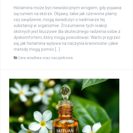
Histamina może być niewidocznym wrogiem, gdy pojawia
się rumień na skórze. Objawy, takie jak czerwone plamy
czy swędzenie, mogą świadczyć o nadmiarze tej
substancji w organizmie. Zrozumienie tych reakcji
skórnych jest kluczowe dla skutecznego radzenia sobie z
dyskomfortem, który mogą powodować. Warto przyjrzeć
się, jak histamina wpływa na naczynia krwionośne i jakie
metody mogą pomóc […]
Cera wrażliwa oraz naczynkowa