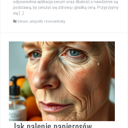
odpowiednia aplikacja serum oraz dbałość o nawilżenie są
podstawą, by cieszyć się zdrową i gładką cerą. Przyjrzyjmy
się […]
Serum, ampułki i koncentraty
Jak palenie papierosów