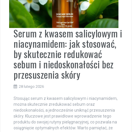
Serum z kwasem salicylowym i
niacynamidem: jak stosować,
by skutecznie redukować
sebum i niedoskonałości bez
przesuszenia skóry
28 lutego 2026
Stosując serum z kwasem salicylowym i niacynamidem,
można skutecznie zredukować sebum oraz
niedoskonałości, a jednocześnie uniknąć przesuszenia
skóry. Kluczowe jest prawidłowe wprowadzenie tego
produktu do swojej rutyny pielęgnacyjnej, co pozwala na
osiągnięcie optymalnych efektów. Warto pamiętać, że