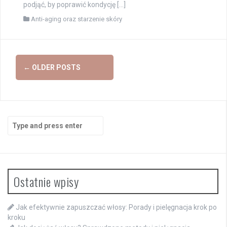
podjąć, by poprawić kondycję […]
Anti-aging oraz starzenie skóry
Posts
←
OLDER POSTS
navigation
Search
for:
Ostatnie wpisy
Jak efektywnie zapuszczać włosy: Porady i pielęgnacja krok po
kroku