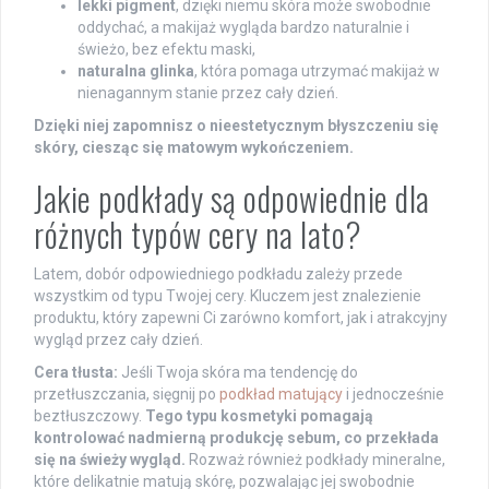
lekki pigment
, dzięki niemu skóra może swobodnie
oddychać, a makijaż wygląda bardzo naturalnie i
świeżo, bez efektu maski,
naturalna glinka
, która pomaga utrzymać makijaż w
nienagannym stanie przez cały dzień.
Dzięki niej zapomnisz o nieestetycznym błyszczeniu się
skóry, ciesząc się matowym wykończeniem.
Jakie podkłady są odpowiednie dla
różnych typów cery na lato?
Latem, dobór odpowiedniego podkładu zależy przede
wszystkim od typu Twojej cery. Kluczem jest znalezienie
produktu, który zapewni Ci zarówno komfort, jak i atrakcyjny
wygląd przez cały dzień.
Cera tłusta:
Jeśli Twoja skóra ma tendencję do
przetłuszczania, sięgnij po
podkład matujący
i jednocześnie
beztłuszczowy.
Tego typu kosmetyki pomagają
kontrolować nadmierną produkcję sebum, co przekłada
się na świeży wygląd.
Rozważ również podkłady mineralne,
które delikatnie matują skórę, pozwalając jej swobodnie