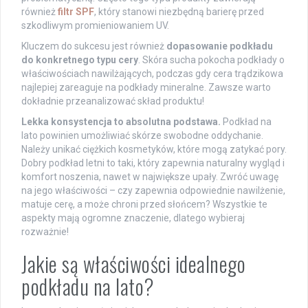
również
filtr SPF
, który stanowi niezbędną barierę przed
szkodliwym promieniowaniem UV.
Kluczem do sukcesu jest również
dopasowanie podkładu
do konkretnego typu cery
. Skóra sucha pokocha podkłady o
właściwościach nawilżających, podczas gdy cera trądzikowa
najlepiej zareaguje na podkłady mineralne. Zawsze warto
dokładnie przeanalizować skład produktu!
Lekka konsystencja to absolutna podstawa.
Podkład na
lato powinien umożliwiać skórze swobodne oddychanie.
Należy unikać ciężkich kosmetyków, które mogą zatykać pory.
Dobry podkład letni to taki, który zapewnia naturalny wygląd i
komfort noszenia, nawet w największe upały. Zwróć uwagę
na jego właściwości – czy zapewnia odpowiednie nawilżenie,
matuje cerę, a może chroni przed słońcem? Wszystkie te
aspekty mają ogromne znaczenie, dlatego wybieraj
rozważnie!
Jakie są właściwości idealnego
podkładu na lato?