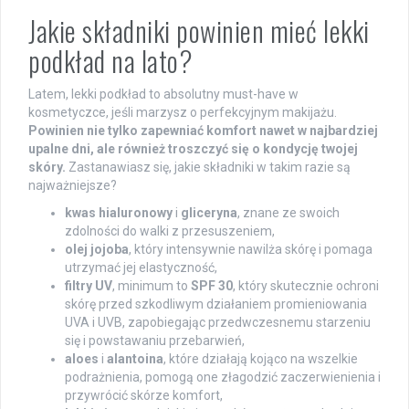
Jakie składniki powinien mieć lekki
podkład na lato?
Latem, lekki podkład to absolutny must-have w
kosmetyczce, jeśli marzysz o perfekcyjnym makijażu.
Powinien nie tylko zapewniać komfort nawet w najbardziej
upalne dni, ale również troszczyć się o kondycję twojej
skóry.
Zastanawiasz się, jakie składniki w takim razie są
najważniejsze?
kwas hialuronowy
i
gliceryna
, znane ze swoich
zdolności do walki z przesuszeniem,
olej jojoba
, który intensywnie nawilża skórę i pomaga
utrzymać jej elastyczność,
filtry UV
, minimum to
SPF 30
, który skutecznie ochroni
skórę przed szkodliwym działaniem promieniowania
UVA i UVB, zapobiegając przedwczesnemu starzeniu
się i powstawaniu przebarwień,
aloes
i
alantoina
, które działają kojąco na wszelkie
podrażnienia, pomogą one złagodzić zaczerwienienia i
przywrócić skórze komfort,