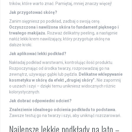
trików, które warto znać. Pamiętaj, mniej znaczy więcej!
Jak przygotować skórę?
Zanim sięgniesz po podkład, zadbaj o swoją cerę.
Oczyszczona i nawilżona skóra to fundament pięknego i
trwałego makijażu.
Rozważ delikatny peeling, a następnie
nałóż lekki krem nawilżający, który przygotuje skórę na
dalsze kroki.
Jak aplikować lekki podkład?
Nakładaj podkład warstwami, kontrolując ilość produktu.
Rozpoczynając od środka twarzy, rozprowadzaj go na
zewnątrz, używając gąbki lub pędzla.
Delikatne wklepywanie
kosmetyku w skórę da efekt „drugiej skóry”.
Nie zapomnij
o uszach i szyi – dzięki temu unikniesz widocznych różnic
kolorystycznych.
Jak dobrać odpowiedni odcień?
Znalezienie idealnego odcienia podkładu to podstawa.
Zawsze testuj go na twarzy i szyi, aby uniknąć rozczarowań.
Najlepsze lekkie podkłady na lato –