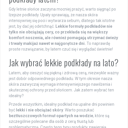
Gdy letnie słońce zaczyna mocniej prażyć, warto sięgnąć po
lżejsze podkłady. Upały sprawiają, że nasza skóra
intensywniej się poci i wytwarza sebum, dlatego tak istotne
jest, by dać jej odetchnąć.
Lekkie formuły podkładów nie
tylko nie obciążają cery, co przekłada się na większy
komfort noszenia, ale również pomagają utrzymać świeży
i trwały makijaż nawet w najgorętsze dni.
To naprawdę
proste rozwiązanie, by latem czuć się i wyglądać świetnie!
Jak wybrać lekkie podkłady na lato?
Latem, aby cieszyć się piękną i zdrową cerą, niezwykle ważny
jest dobór odpowiedniego podkładu. W tym okresie nasza
skóra zazwyczaj wymaga intensywniejszego nawilżenia i
skutecznej ochrony przed słońcem. Jak zatem wybrać ten
idealny?
Przede wszystkim, idealny podkład na upalne dni powinien
być
lekki i nie obciążać skóry
. Warto poszukać
beztłuszczowych formuł opartych na wodzie
, które są
szczególnie polecane dla osób z cerą tłustą lub
problematyczną. Często tego typu produkty zawierają