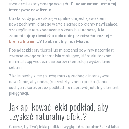
trwałości i estetycznego wyglądu.
Fundamentem jest tutaj
intensywne nawilżenie.
Utrata wody przez skórę w upalne dni jest zjawiskiem
powszechnym, dlatego warto sięgnąć po kremy nawilżające,
szczególnie te wzbogacone o kwas hialuronowy.
Nie
zapominajmy również o ochronie przeciwsłonecznej –
krem z filtrem
UV to absolutny must-have.
Posiadaczki cery tłustej lub mieszanej powinny natomiast
zwrócić uwagę na kosmetyki matujące, które skutecznie
minimalizują widoczność porów i kontrolują wydzielanie
sebum.
Z kolei osoby z cerą suchą muszą zadbać o intensywne
nawilżenie, aby uniknąć nieestetycznego podkreślania
suchych skórek przez podkład. To naprawdę istotny element
pielęgnacji.
Jak aplikować lekki podkład, aby
uzyskać naturalny efekt?
Chcesz, by Twój lekki podkład wyglądał naturalnie? Jest kilka