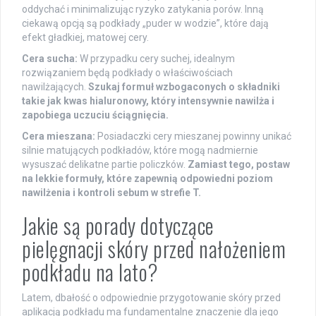
oddychać i minimalizując ryzyko zatykania porów. Inną
ciekawą opcją są podkłady „puder w wodzie”, które dają
efekt gładkiej, matowej cery.
Cera sucha:
W przypadku cery suchej, idealnym
rozwiązaniem będą podkłady o właściwościach
nawilżających.
Szukaj formuł wzbogaconych o składniki
takie jak kwas hialuronowy, który intensywnie nawilża i
zapobiega uczuciu ściągnięcia.
Cera mieszana:
Posiadaczki cery mieszanej powinny unikać
silnie matujących podkładów, które mogą nadmiernie
wysuszać delikatne partie policzków.
Zamiast tego, postaw
na lekkie formuły, które zapewnią odpowiedni poziom
nawilżenia i kontroli sebum w strefie T.
Jakie są porady dotyczące
pielęgnacji skóry przed nałożeniem
podkładu na lato?
Latem, dbałość o odpowiednie przygotowanie skóry przed
aplikacją podkładu ma fundamentalne znaczenie dla jego