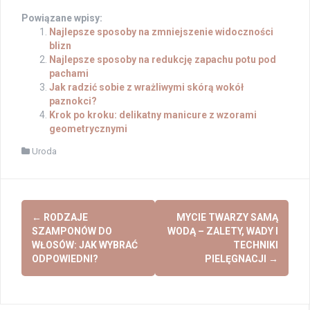
Powiązane wpisy:
Najlepsze sposoby na zmniejszenie widoczności
blizn
Najlepsze sposoby na redukcję zapachu potu pod
pachami
Jak radzić sobie z wrażliwymi skórą wokół
paznokci?
Krok po kroku: delikatny manicure z wzorami
geometrycznymi
Uroda
Post
←
RODZAJE
MYCIE TWARZY SAMĄ
navigation
SZAMPONÓW DO
WODĄ – ZALETY, WADY I
WŁOSÓW: JAK WYBRAĆ
TECHNIKI
ODPOWIEDNI?
PIELĘGNACJI
→