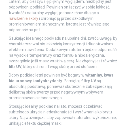
Latem, aby cieszyć się pięknym wyglądem, niezbędny jest
odpowiedni podkład. Powinien on łączyć w sobie lekkość,
trwałość i naturalny wygląd, jednocześnie dbając o
nawilżenie skóry
i chroniąc ją przed szkodliwym
promieniowaniem słonecznym. Istotna jest również jego
odporność na pot.
Szukając idealnego podkładu na upalne dni, zwróć uwagę, by
charakteryzował się lekkością konsystencji i długotrwałym
efektem nawilżenia. Dodatkowym atutem będzie odporność
na wysokie temperatury oraz formuła hipoalergiczna,
szczególnie jeśli masz wrażliwą cerę. Niezbędny jest również
filtr UV
, który ochroni Twoją skórę przed słońcem.
Dobry podkład letni powinien być bogaty w
witaminy, kwas
hialuronowy i antyoksydanty
. Pamiętaj,
filtry UV
są
absolutną podstawą, ponieważ skutecznie zabezpieczają
delikatną skórę twarzy przed negatywnym wpływem
promieniowania słonecznego.
Stosując idealny podkład na lato, możesz oczekiwać
subtelnego ukrycia niedoskonałości i wyrównania kolorytu
skóry. Najważniejsze, aby zapewniał naturalne wykończenie,
unikając efektu ciężkiej maski.