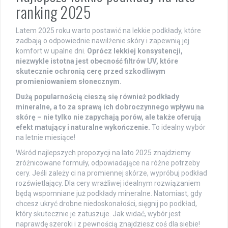
ranking 2025
Latem 2025 roku warto postawić na lekkie podkłady, które
zadbają o odpowiednie nawilżenie skóry i zapewnią jej
komfort w upalne dni.
Oprócz lekkiej konsystencji,
niezwykle istotna jest obecność filtrów UV, które
skutecznie ochronią cerę przed szkodliwym
promieniowaniem słonecznym.
Dużą popularnością cieszą się również podkłady
mineralne, a to za sprawą ich dobroczynnego wpływu na
skórę – nie tylko nie zapychają porów, ale także oferują
efekt matujący i naturalne wykończenie.
To idealny wybór
na letnie miesiące!
Wśród najlepszych propozycji na lato 2025 znajdziemy
zróżnicowane formuły, odpowiadające na różne potrzeby
cery. Jeśli zależy ci na promiennej skórze, wypróbuj podkład
rozświetlający. Dla cery wrażliwej idealnym rozwiązaniem
będą wspomniane już podkłady mineralne. Natomiast, gdy
chcesz ukryć drobne niedoskonałości, sięgnij po podkład,
który skutecznie je zatuszuje. Jak widać, wybór jest
naprawdę szeroki i z pewnością znajdziesz coś dla siebie!