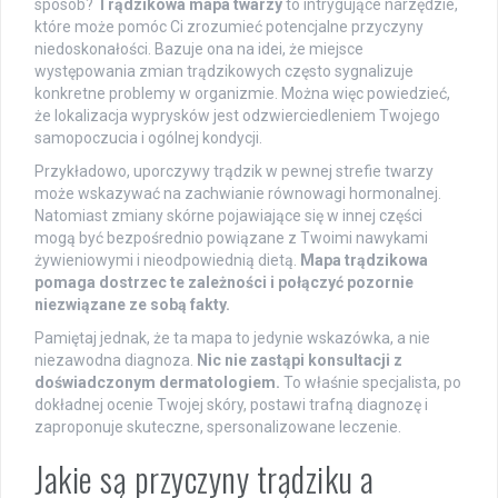
sposób?
Trądzikowa mapa twarzy
to intrygujące narzędzie,
które może pomóc Ci zrozumieć potencjalne przyczyny
niedoskonałości. Bazuje ona na idei, że miejsce
występowania zmian trądzikowych często sygnalizuje
konkretne problemy w organizmie. Można więc powiedzieć,
że lokalizacja wyprysków jest odzwierciedleniem Twojego
samopoczucia i ogólnej kondycji.
Przykładowo, uporczywy trądzik w pewnej strefie twarzy
może wskazywać na zachwianie równowagi hormonalnej.
Natomiast zmiany skórne pojawiające się w innej części
mogą być bezpośrednio powiązane z Twoimi nawykami
żywieniowymi i nieodpowiednią dietą.
Mapa trądzikowa
pomaga dostrzec te zależności i połączyć pozornie
niezwiązane ze sobą fakty.
Pamiętaj jednak, że ta mapa to jedynie wskazówka, a nie
niezawodna diagnoza.
Nic nie zastąpi konsultacji z
doświadczonym dermatologiem.
To właśnie specjalista, po
dokładnej ocenie Twojej skóry, postawi trafną diagnozę i
zaproponuje skuteczne, spersonalizowane leczenie.
Jakie są przyczyny trądziku a