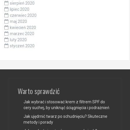
sierpień 2020
lipiec 2020
czerwiec 2020
maj 2020
kwiecień 2020
marzec 2020
luty 2020
styczeń 2020
Warto sprawdzić
Jak wybrać i stosować krem z filtrem SPF do
cery suchej, by uniknąć ściągnięcia i podrażnień
Jak ujędrnić twarz po schudnięciu? Skuteczne
metody i porady