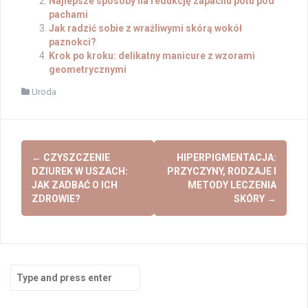
Najlepsze sposoby na redukcję zapachu potu pod
pachami
Jak radzić sobie z wrażliwymi skórą wokół
paznokci?
Krok po kroku: delikatny manicure z wzorami
geometrycznymi
Uroda
Post
←
CZYSZCZENIE
HIPERPIGMENTACJA:
navigation
DZIUREK W USZACH:
PRZYCZYNY, RODZAJE I
JAK ZADBAĆ O ICH
METODY LECZENIA
ZDROWIE?
SKÓRY
→
Search
for: