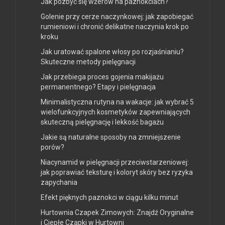
Jak pozbyć się wżerów na paznokciach?
Golenie przy cerze naczynkowej: jak zapobiegać
rumieniowi i chronić delikatne naczynia krok po
kroku
Jak uratować spalone włosy po rozjaśnianiu?
Skuteczne metody pielęgnacji
Jak przebiega proces gojenia makijażu
permanentnego? Etapy i pielęgnacja
Minimalistyczna rutyna na wakacje: jak wybrać 5
wielofunkcyjnych kosmetyków zapewniających
skuteczną pielęgnację i lekkość bagażu
Jakie są naturalne sposoby na zmniejszenie
porów?
Niacynamid w pielęgnacji przeciwstarzeniowej:
jak poprawiać teksturę i koloryt skóry bez ryzyka
zapychania
Efekt pięknych paznokci w ciągu kilku minut
Hurtownia Czapek Zimowych: Znajdź Oryginalne
i Ciepłe Czapki w Hurtowni