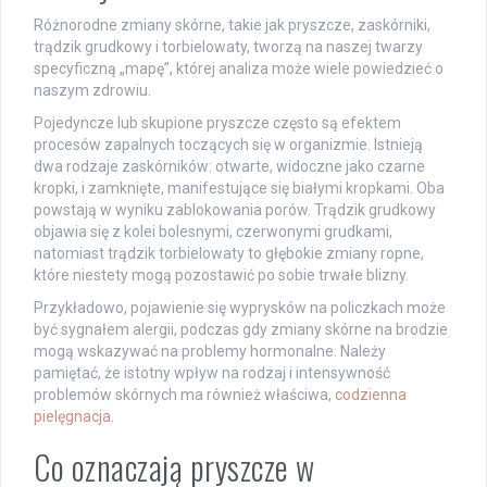
Różnorodne zmiany skórne, takie jak pryszcze, zaskórniki,
trądzik grudkowy i torbielowaty, tworzą na naszej twarzy
specyficzną „mapę”, której analiza może wiele powiedzieć o
naszym zdrowiu.
Pojedyncze lub skupione pryszcze często są efektem
procesów zapalnych toczących się w organizmie. Istnieją
dwa rodzaje zaskórników: otwarte, widoczne jako czarne
kropki, i zamknięte, manifestujące się białymi kropkami. Oba
powstają w wyniku zablokowania porów. Trądzik grudkowy
objawia się z kolei bolesnymi, czerwonymi grudkami,
natomiast trądzik torbielowaty to głębokie zmiany ropne,
które niestety mogą pozostawić po sobie trwałe blizny.
Przykładowo, pojawienie się wyprysków na policzkach może
być sygnałem alergii, podczas gdy zmiany skórne na brodzie
mogą wskazywać na problemy hormonalne. Należy
pamiętać, że istotny wpływ na rodzaj i intensywność
problemów skórnych ma również właściwa,
codzienna
pielęgnacja
.
Co oznaczają pryszcze w