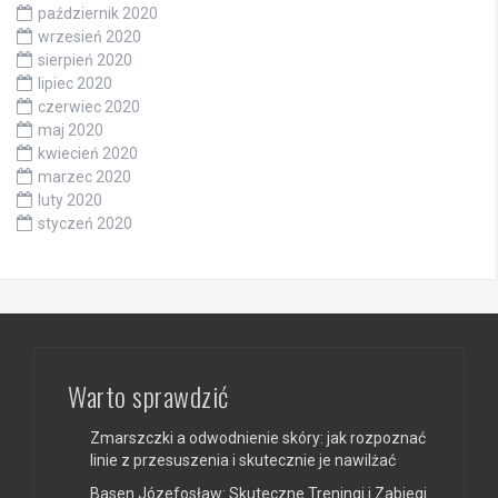
październik 2020
wrzesień 2020
sierpień 2020
lipiec 2020
czerwiec 2020
maj 2020
kwiecień 2020
marzec 2020
luty 2020
styczeń 2020
Warto sprawdzić
Zmarszczki a odwodnienie skóry: jak rozpoznać
linie z przesuszenia i skutecznie je nawilżać
Basen Józefosław: Skuteczne Treningi i Zabiegi