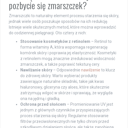
pozbycie się zmarszczek?
Zmarszczki to naturalny element procesu starzenia się skóry,
jednak wiele osób poszukuje sposobów na ich redukcję.
Istnieje wiele skutecznych metod, które można wprowadzić
do codziennej pielęgnacji. Oto cztery z nich:
Stosowanie kosmetyków z retinolem
– Retinol to
forma witaminy A, która wspomaga regenerację
komórek skóry i poprawia jej elastyczność. Kosmetyki
z retinolem mogą znacznie zredukować widoczność
zmarszczek, a także poprawić teksturę cery.
Nawilżanie skóry
– Odpowiednie
nawilżenie
to klucz
do zdrowej skóry. Warto wybierać produkty
zawierające naturalne składniki, takie jak kwas
hialuronowy, gliceryna czy aloes, które skutecznie
zatrzymują wilgoć w skórze i sprawiają, że wygląda
ona na jędrną i gładką.
Ochrona przed słońcem
– Promieniowanie UV jest
jednym z głównych czynników przyspieszających
proces starzenia się skóry. Regularne stosowanie
filtrów przeciwsłonecznych nie tylko chroni przed
szkodliwym działaniem słońca, ale także zapobiega