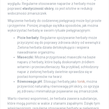
wyglądu. Regularne stosowanie naparów z herbaty może
poprawić
elastyczność skóry
, co jest istotne w redukcji
widoczności zmarszczek.
Włączenie herbaty do codziennej pielęgnacji może być proste
i przyjemne. Poniżej znajduje się kilka sposobów, jak można
wykorzystać herbatę w swoim rytuale pielęgnacyjnym:
Picie herbaty:
Regularne spożywanie herbaty może
przyczynić się do poprawy zdrowia skóry od wewnątrz.
Zielona herbata działa detoksykująco i wspiera
nawadnianie organizmu.
Maseczki:
Można przygotować maseczki na bazie
naparu z herbaty, które będą doskonałym źródłem
witamin i przeciwutleniaczy. Na przykład, schłodzony
napar z zielonej herbaty świetnie sprawdza się w
postaci kompresów na twarz.
Równowaga pH:
Stosując herbatę jako
tonik
, można
przywrócić naturalną równowagę pH skóry, co sprzyja
jej zdrowiu i minimalizuje pojawianie się zmarszczek.
Warto również wspomnieć, że herbata zawiera substancje,
które mogą pomóc w walce z stanami zapalnymi. Dzięki tym
właściwościom, regularne stosowanie herbaty w pielęgnacji