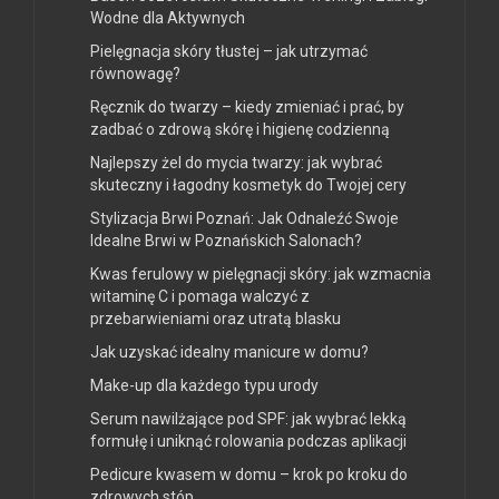
Wodne dla Aktywnych
Pielęgnacja skóry tłustej – jak utrzymać
równowagę?
Ręcznik do twarzy – kiedy zmieniać i prać, by
zadbać o zdrową skórę i higienę codzienną
Najlepszy żel do mycia twarzy: jak wybrać
skuteczny i łagodny kosmetyk do Twojej cery
Stylizacja Brwi Poznań: Jak Odnaleźć Swoje
Idealne Brwi w Poznańskich Salonach?
Kwas ferulowy w pielęgnacji skóry: jak wzmacnia
witaminę C i pomaga walczyć z
przebarwieniami oraz utratą blasku
Jak uzyskać idealny manicure w domu?
Make-up dla każdego typu urody
Serum nawilżające pod SPF: jak wybrać lekką
formułę i uniknąć rolowania podczas aplikacji
Pedicure kwasem w domu – krok po kroku do
zdrowych stóp