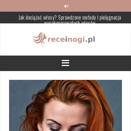
Skip
Jak dociążać włosy? Sprawdzone metody i pielęgnacja
to
wysokoporowatych włosów
content
Krem ze śluzu ślimaka – co warto wiedzieć i jak wybrać najlepsz
Makijaż natryskowy – trwałość, technika i zalety dla skóry
Cytryna w pielęgnacji skóry – właściwości i domowe przepisy
Jak skutecznie rozjaśnić włosy po nieudanym farbowaniu?
Jak efektywnie zapuszczać włosy: Porady i pielęgnacja krok po
kroku