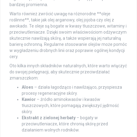
bardziej promienna.
Warto również zwrócić uwagę na różnorodne **oleje
roślinne**, takie jak olej arganowy, olej jojoba czy olej z
awokado. Te oleje są bogate w kwasy tłuszczowe, witaminy i
przeciwutleniacze. Dzięki swoim właściwościom odżywczym
skutecznie nawilżają skórę, a także wspierają jej naturalną
barierę ochronną. Regularne stosowanie olejów może pomóc
w wygładzeniu drobnych linii oraz poprawie ogólnej kondycji
cery.
Oto kilka innych składników naturalnych, które warto włączyć
do swojej pielęgnacji, aby skutecznie przeciwdziałać
zmarszczkom:
Aloes
– działa łagodząco i nawilżająco, przyspiesza
procesy regeneracyjne skóry.
Kawior
– źródło aminokwasów i kwasów
tłuszczowych, które pomagają zwiększyć jędrność
skóry.
Ekstrakt z zielonej herbaty
– bogaty w
przeciwutleniacze, które chronią skórę przed
działaniem wolnych rodników.