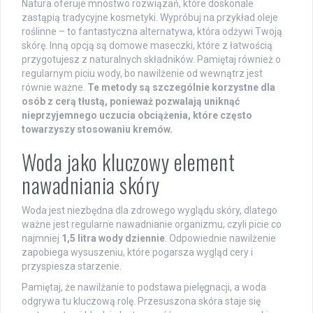
Natura oferuje mnóstwo rozwiązań, które doskonale
zastąpią tradycyjne kosmetyki. Wypróbuj na przykład oleje
roślinne – to fantastyczna alternatywa, która odżywi Twoją
skórę. Inną opcją są domowe maseczki, które z łatwością
przygotujesz z naturalnych składników. Pamiętaj również o
regularnym piciu wody, bo nawilżenie od wewnątrz jest
równie ważne.
Te metody są szczególnie korzystne dla
osób z cerą tłustą, ponieważ pozwalają uniknąć
nieprzyjemnego uczucia obciążenia, które często
towarzyszy stosowaniu kremów.
Woda jako kluczowy element
nawadniania skóry
Woda jest niezbędna dla zdrowego wyglądu skóry, dlatego
ważne jest regularne nawadnianie organizmu, czyli picie co
najmniej
1,5 litra wody dziennie
. Odpowiednie nawilżenie
zapobiega wysuszeniu, które pogarsza wygląd cery i
przyspiesza starzenie.
Pamiętaj, że nawilżanie to podstawa pielęgnacji, a woda
odgrywa tu kluczową rolę. Przesuszona skóra staje się