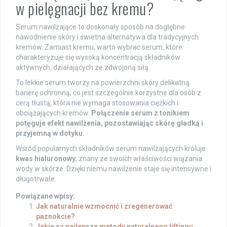
w pielęgnacji bez kremu?
Serum nawilżające to doskonały sposób na dogłębne
nawodnienie skóry i świetna alternatywa dla tradycyjnych
kremów. Zamiast kremu, warto wybrać serum, które
charakteryzuje się wysoką koncentracją składników
aktywnych, działających ze zdwojoną siłą.
To lekkie serum tworzy na powierzchni skóry delikatną
barierę ochronną, co jest szczególnie korzystne dla osób z
cerą tłustą, która nie wymaga stosowania ciężkich i
obciążających kremów.
Połączenie serum z tonikiem
potęguje efekt nawilżenia, pozostawiając skórę gładką i
przyjemną w dotyku.
Wśród popularnych składników serum nawilżających króluje
kwas hialuronowy
, znany ze swoich właściwości wiązania
wody w skórze. Dzięki niemu nawilżenie staje się intensywne i
długotrwałe.
Powiązane wpisy:
Jak naturalnie wzmocnić i zregenerować
paznokcie?
Jakie są najlepsze metody naturalnego liftingu