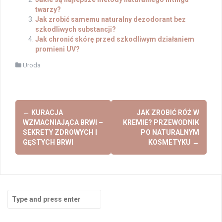
twarzy?
Jak zrobić samemu naturalny dezodorant bez
szkodliwych substancji?
Jak chronić skórę przed szkodliwym działaniem
promieni UV?
Uroda
Post
←
KURACJA
JAK ZROBIĆ RÓŻ W
navigation
WZMACNIAJĄCA BRWI –
KREMIE? PRZEWODNIK
SEKRETY ZDROWYCH I
PO NATURALNYM
GĘSTYCH BRWI
KOSMETYKU
→
Search
for: