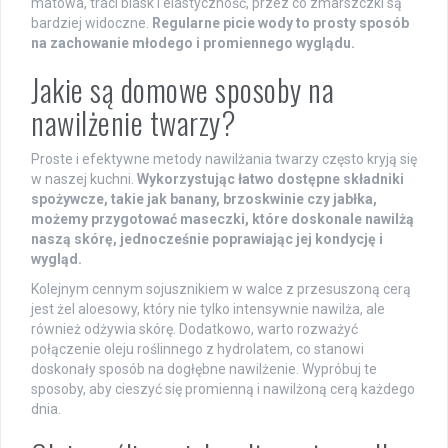
matowa, traci blask i elastyczność, przez co zmarszczki są
bardziej widoczne.
Regularne picie wody to prosty sposób
na zachowanie młodego i promiennego wyglądu.
Jakie są domowe sposoby na
nawilżenie twarzy?
Proste i efektywne metody nawilżania twarzy często kryją się
w naszej kuchni.
Wykorzystując łatwo dostępne składniki
spożywcze, takie jak banany, brzoskwinie czy jabłka,
możemy przygotować maseczki, które doskonale nawilżą
naszą skórę, jednocześnie poprawiając jej kondycję i
wygląd.
Kolejnym cennym sojusznikiem w walce z przesuszoną cerą
jest żel aloesowy, który nie tylko intensywnie nawilża, ale
również odżywia skórę. Dodatkowo, warto rozważyć
połączenie oleju roślinnego z hydrolatem, co stanowi
doskonały sposób na dogłębne nawilżenie. Wypróbuj te
sposoby, aby cieszyć się promienną i nawilżoną cerą każdego
dnia.