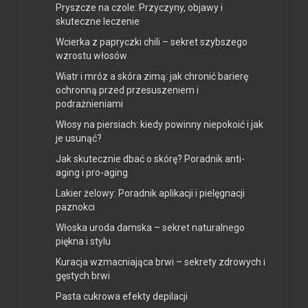
Pryszcze na czole: Przyczyny, objawy i
skuteczne leczenie
Wcierka z papryczki chili – sekret szybszego
wzrostu włosów
Wiatr i mróz a skóra zimą: jak chronić barierę
ochronną przed przesuszeniem i
podrażnieniami
Włosy na piersiach: kiedy powinny niepokoić i jak
je usunąć?
Jak skutecznie dbać o skórę? Poradnik anti-
aging i pro-aging
Lakier żelowy: Poradnik aplikacji i pielęgnacji
paznokci
Włoska uroda damska – sekret naturalnego
piękna i stylu
Kuracja wzmacniająca brwi – sekrety zdrowych i
gęstych brwi
Pasta cukrowa efekty depilacji