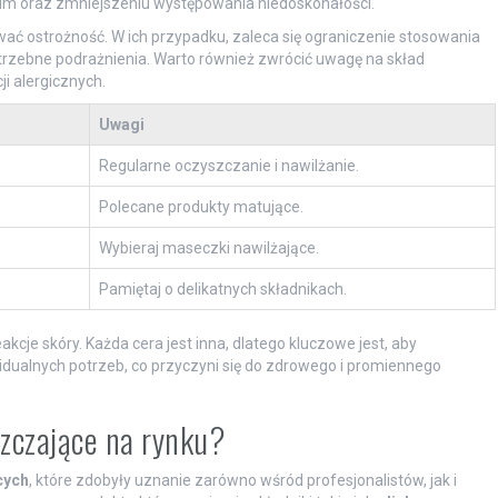
m oraz zmniejszeniu występowania niedoskonałości.
ć ostrożność. W ich przypadku, zaleca się ograniczenie stosowania
otrzebne podrażnienia. Warto również zwrócić uwagę na skład
i alergicznych.
Uwagi
Regularne oczyszczanie i nawilżanie.
Polecane produkty matujące.
Wybieraj maseczki nawilżające.
Pamiętaj o delikatnych składnikach.
je skóry. Każda cera jest inna, dlatego kluczowe jest, aby
dualnych potrzeb, co przyczyni się do zdrowego i promiennego
szczające na rynku?
cych
, które zdobyły uznanie zarówno wśród profesjonalistów, jak i