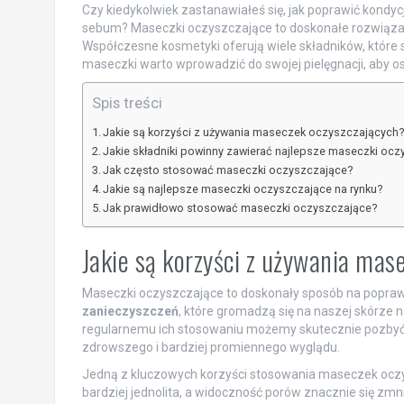
Czy kiedykolwiek zastanawiałeś się, jak poprawić kondyc
sebum? Maseczki oczyszczające to doskonałe rozwiązanie,
Współczesne kosmetyki oferują wiele składników, które s
maseczki warto wprowadzić do swojej pielęgnacji, aby os
Spis treści
Jakie są korzyści z używania maseczek oczyszczających
Jakie składniki powinny zawierać najlepsze maseczki oc
Jak często stosować maseczki oczyszczające?
Jakie są najlepsze maseczki oczyszczające na rynku?
Jak prawidłowo stosować maseczki oczyszczające?
Jakie są korzyści z używania mas
Maseczki oczyszczające to doskonały sposób na poprawę 
zanieczyszczeń
, które gromadzą się na naszej skórze na 
regularnemu ich stosowaniu możemy skutecznie pozbyć
zdrowszego i bardziej promiennego wyglądu.
Jedną z kluczowych korzyści stosowania maseczek ocz
bardziej jednolita, a widoczność porów znacznie się zm