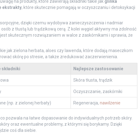
wagę na produkty, które zawierają składniki takie jak
glinka
e ekstrakty
, które skutecznie pomagają w oczyszczaniu i detoksykacji
absorpcyjne, dzięki czemu wydobywa zanieczyszczenia i nadmiar
 osób z tłustą lub trądzikową cerą. Z kolei węgiel aktywny ma zdolność
 jest skutecznym rozwiązaniem w walce z zaskórnikami i sprawia, że
takie jak zielona herbata, aloes czy lawenda, które dodają maseczkom
rować skórę po stresie, a także zredukować zaczerwienienia.
 składniki
Najlepsze zastosowanie
itowa
Skóra tłusta, trądzik
y
Oczyszczanie, zaskórniki
nne (np. z zielonej herbaty)
Regeneracja,
nawilżenie
co pozwala na łatwe dopasowanie do indywidualnych potrzeb skóry.
kóry oraz ewentualne problemy, z którymi się borykamy. Dzięki
zie coś dla siebie.