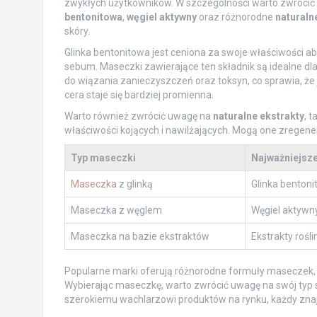
zwykłych użytkowników. W szczególności warto zwrócić u
bentonitowa
,
węgiel aktywny
oraz różnorodne
naturaln
skóry.
Glinka bentonitowa jest ceniona za swoje właściwości 
sebum. Maseczki zawierające ten składnik są idealne dla
do wiązania zanieczyszczeń oraz toksyn, co sprawia, że
cera staje się bardziej promienna.
Warto również zwrócić uwagę na
naturalne ekstrakty
, 
właściwości kojących i nawilżających. Mogą one zregene
Typ maseczki
Najważniejsze
Maseczka
z glinką
Glinka benton
Maseczka z węglem
Węgiel aktywn
Maseczka na bazie ekstraktów
Ekstrakty rośli
Popularne marki oferują różnorodne formuły maseczek, 
Wybierając maseczkę, warto zwrócić uwagę na swój typ s
szerokiemu wachlarzowi produktów na rynku, każdy znajd