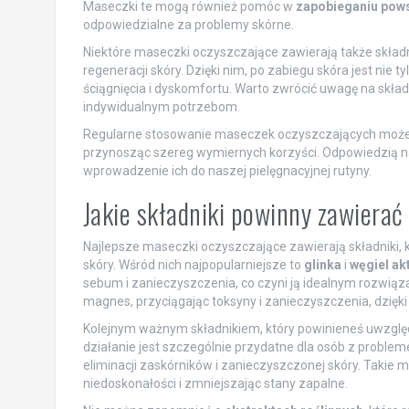
Maseczki te mogą również pomóc w
zapobieganiu pows
odpowiedzialne za problemy skórne.
Niektóre maseczki oczyszczające zawierają także składni
regeneracji skóry. Dzięki nim, po zabiegu skóra jest nie 
ściągnięcia i dyskomfortu. Warto zwrócić uwagę na skła
indywidualnym potrzebom.
Regularne stosowanie maseczek oczyszczających może 
przynosząc szereg wymiernych korzyści. Odpowiedzią n
wprowadzenie ich do naszej pielęgnacyjnej rutyny.
Jakie składniki powinny zawierać
Najlepsze maseczki oczyszczające zawierają składniki, 
skóry. Wśród nich najpopularniejsze to
glinka
i
węgiel ak
sebum i zanieczyszczenia, co czyni ją idealnym rozwiązan
magnes, przyciągając toksyny i zanieczyszczenia, dzięki
Kolejnym ważnym składnikiem, który powinieneś uwzglę
działanie jest szczególnie przydatne dla osób z proble
eliminacji zaskórników i zanieczyszczonej skóry. Takie
niedoskonałości i zmniejszając stany zapalne.