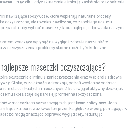
tawaniu trądziku
, gdyż skutecznie eliminują zaskórniki oraz bakterie
ki nawilżające i odżywcze, które wspierają naturalne procesy
tylko oczyszczona, ale również
nawilżona
, co zapobiega uczuciu
d preparatu, aby wybrać maseczkę, która najlepiej odpowiada naszym
zatem znacząco wpłynąć na wygląd i zdrowie naszej skóry,
a zanieczyszczenia i problemy skórne może być skuteczne
 najlepsze maseczki oczyszczające?
które skutecznie eliminują zanieczyszczenia oraz wspierają zdrowie
tywny
. Glinka, w zależności od rodzaju, potrafi wchłaniać nadmiar
iem dla cer tłustych i mieszanych. Z kolei węgiel aktywny działa jak
 czemu skóra staje się bardziej promienna i oczyszczona.
dnić w maseczkach oczyszczających, jest
kwas salicylowy
. Jego
mem trądziku, ponieważ kwas ten przenika głęboko w pory, pomagając w
 maseczki mogą znacząco poprawić wygląd cery, redukując