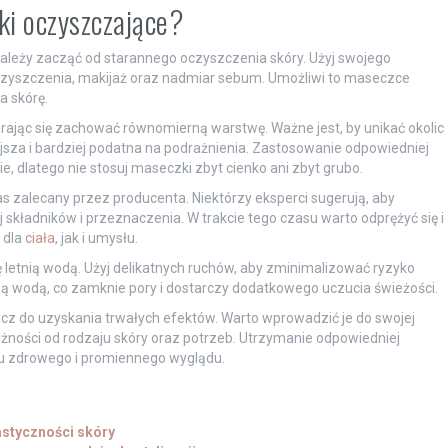
i oczyszczające?
należy zacząć od starannego oczyszczenia skóry. Użyj swojego
czyszczenia, makijaż oraz nadmiar sebum. Umożliwi to maseczce
a skórę.
tarając się zachować równomierną warstwę. Ważne jest, by unikać okolic
iejsza i bardziej podatna na podrażnienia. Zastosowanie odpowiedniej
e, dlatego nie stosuj maseczki zbyt cienko ani zbyt grubo.
s zalecany przez producenta. Niektórzy eksperci sugerują, aby
 składników i przeznaczenia. W trakcie tego czasu warto odprężyć się i
 dla
ciała
, jak i umysłu.
letnią wodą. Użyj delikatnych ruchów, aby zminimalizować ryzyko
ą wodą, co zamknie pory i dostarczy dodatkowego uczucia świeżości.
z do uzyskania trwałych efektów. Warto wprowadzić je do swojej
leżności od rodzaju skóry oraz potrzeb. Utrzymanie odpowiedniej
iu zdrowego i promiennego wyglądu.
astyczności skóry