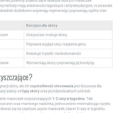
 również powinny znaleźć się w składzie dobrych maseczek
onej herbaty mają właściwości łagodzące i antyoksydacyjne, co pozwala
kładniki dodatkowo wspierają regenerację i poprawiają ogólny stan
Korzyści dla skóry
zczeń
Oczyszcza i matuje skórę
Poprawia wygląd cery, rozjaśnia genu
Redukuje trądzik i niedoskonałości
lżanie
Wzmacniają skórę i poprawiają jej kondycję
zyszczające?
acji skóry, ale ich
częstotliwość stosowania
jest kluczowa dla
acji zależy od
typy skóry
oraz jej indywidualnych potrzeb.
owanie maseczek oczyszczających
1-2 razy w tygodniu
. Taki
szczeń oraz martwego naskórka, jednocześnie minimalizując ryzyko
dować się na częstsze użycie maseczek, nawet 3 razy w tygodniu.