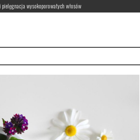
i pielęgnacja wysokoporowatych włosów
ć i jak wybrać najlepszy?
 zalety dla skóry
i i domowe przepisy
anym farbowaniu?
i pielęgnacja krok po kroku