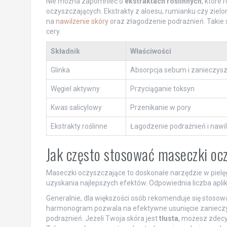
Nie można zapomnieć o
ekstraktach roślinnych
, które
oczyszczających. Ekstrakty z aloesu, rumianku czy ziel
na
nawilżenie skóry
oraz złagodzenie podrażnień. Takie s
cery.
Składnik
Właściwości
Glinka
Absorpcja sebum i zanieczys
Węgiel aktywny
Przyciąganie toksyn
Kwas salicylowy
Przenikanie w pory
Ekstrakty roślinne
Łagodzenie podrażnień i nawi
Jak często stosować maseczki oc
Maseczki oczyszczające to doskonałe narzędzie w pielęgn
uzyskania najlepszych efektów. Odpowiednia liczba aplik
Generalnie, dla większości osób rekomenduje się stos
harmonogram pozwala na efektywne usunięcie zanieczy
podrażnień. Jeżeli Twoja skóra jest
tłusta
, możesz zdecy