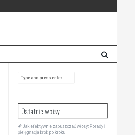
Search
for:
Ostatnie wpisy
Jak efektywnie zapuszczać włosy: Porady i
pielęgnacja krok po kroku