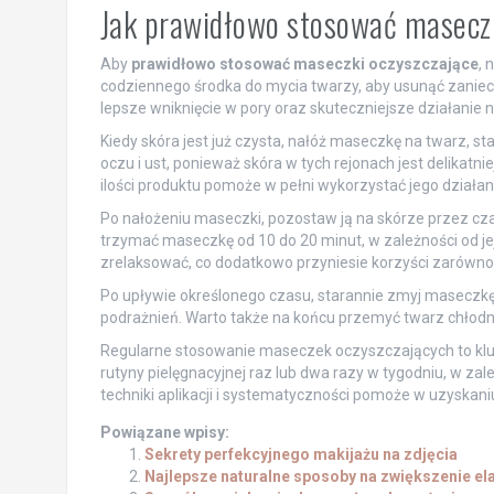
Jak prawidłowo stosować maseczk
Aby
prawidłowo stosować maseczki oczyszczające
, 
codziennego środka do mycia twarzy, aby usunąć zanie
lepsze wniknięcie w pory oraz skuteczniejsze działanie n
Kiedy skóra jest już czysta, nałóż maseczkę na twarz, s
oczu i ust, ponieważ skóra w tych rejonach jest delikatn
ilości produktu pomoże w pełni wykorzystać jego działani
Po nałożeniu maseczki, pozostaw ją na skórze przez cza
trzymać maseczkę od 10 do 20 minut, w zależności od jej
zrelaksować, co dodatkowo przyniesie korzyści zarówno
Po upływie określonego czasu, starannie zmyj maseczkę 
podrażnień. Warto także na końcu przemyć twarz chłodn
Regularne stosowanie maseczek oczyszczających to kluc
rutyny pielęgnacyjnej raz lub dwa razy w tygodniu, w za
techniki aplikacji i systematyczności pomoże w uzyskan
Powiązane wpisy:
Sekrety perfekcyjnego makijażu na zdjęcia
Najlepsze naturalne sposoby na zwiększenie el