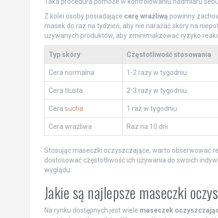
Taka procedura pomoże w kontrolowaniu nadmiaru sebu
Z kolei osoby posiadające
cerę wrażliwą
powinny zachowa
masek do raz na tydzień, aby nie narażać skóry na niep
używanych produktów, aby zminimalizować ryzyko reakcj
Typ skóry
Częstotliwość stosowania
Cera normalna
1-2 razy w tygodniu
Cera tłusta
2-3 razy w tygodniu
Cera
sucha
1 raz w tygodniu
Cera wrażliwa
Raz na 10 dni
Stosując maseczki oczyszczające, warto obserwować reakc
dostosować częstotliwość ich używania do swoich indywi
wyglądu.
Jakie są najlepsze maseczki oczy
Na rynku dostępnych jest wiele
maseczek oczyszczają