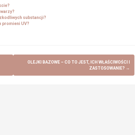
kcie?
 twarzy?
zkodliwych substancji?
m promieni UV?
OLEJKI BAZOWE – CO TO JEST, ICH WŁAŚCIWOŚCI I
ZASTOSOWANIE?
→