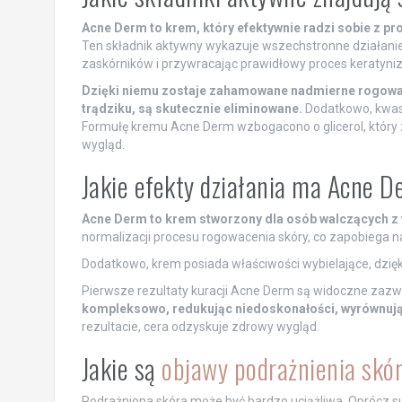
Acne Derm to krem, który efektywnie radzi sobie z p
Ten składnik aktywny wykazuje wszechstronne działanie, 
zaskórników i przywracając prawidłowy proces keratyniza
Dzięki niemu zostaje zahamowane nadmierne rogowace
trądziku, są skutecznie eliminowane.
Dodatkowo, kwas 
Formułę kremu Acne Derm wzbogacono o glicerol, któr
wygląd.
Jakie efekty działania ma Acne 
Acne Derm to krem stworzony dla osób walczących z 
normalizacji procesu rogowacenia skóry, co zapobiega
Dodatkowo, krem posiada właściwości wybielające, dzię
Pierwsze rezultaty kuracji Acne Derm są widoczne zazw
kompleksowo, redukując niedoskonałości, wyrównując 
rezultacie, cera odzyskuje zdrowy wygląd.
Jakie są
objawy podrażnienia skó
Podrażniona skóra może być bardzo uciążliwa. Oprócz suc