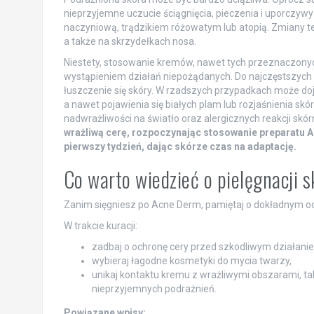
nieprzyjemne uczucie ściągnięcia, pieczenia i uporczywy
naczyniową, trądzikiem różowatym lub atopią. Zmiany te 
a także na skrzydełkach nosa.
Niestety, stosowanie kremów, nawet tych przeznaczonych
wystąpieniem działań niepożądanych. Do najczęstszych n
łuszczenie się skóry. W rzadszych przypadkach może do
a nawet pojawienia się białych plam lub rozjaśnienia skó
nadwrażliwości na światło oraz alergicznych reakcji skó
wrażliwą cerę, rozpoczynając stosowanie preparatu A
pierwszy tydzień, dając skórze czas na adaptację.
Co warto wiedzieć o pielęgnacji 
Zanim sięgniesz po Acne Derm, pamiętaj o dokładnym ocz
W trakcie kuracji:
zadbaj o ochronę cery przed szkodliwym działanie
wybieraj łagodne kosmetyki do mycia twarzy,
unikaj kontaktu kremu z wrażliwymi obszarami, tak
nieprzyjemnych podrażnień.
Powiązane wpisy: