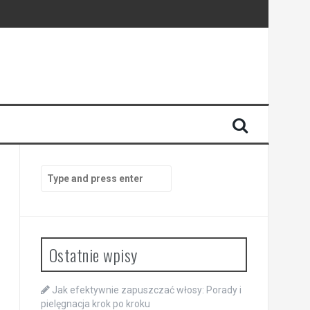
Search
for:
Ostatnie wpisy
Jak efektywnie zapuszczać włosy: Porady i
pielęgnacja krok po kroku