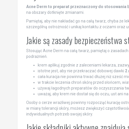
Acne Derm to preparat przeznaczony do stosowania b
na obszary dotknięte zmianami.
Pamiętaj, aby nie nakładać go na całą twarz, chyba że le
szczególną ostrożność i unikaj kontaktu z oczami oraz
Jakie są zasady bezpieczeństwa 
Stosując Acne Derm na całą twarz, pamiętaj o zasadach
podrażnień.
krem aplikuj zgodnie z zaleceniami lekarza, zazwy
istotne jest, aby nie przekraczać dobowej dawki
2 
cała kuracja nie powinna trwać dłużej niż sześć mi
w trakcie leczenia chroń skórę przed słońcem, wi
używaj łagodnych preparatów do oczyszczania tw
uważaj, aby krem nie dostał się do oczu, ust ani n
Osoby o cerze wrażliwej powinny rozpocząć kurację ostr
w miarę tolerancji skóry, możesz zwiększyć częstotliwoś
indywidualnych potrzeb swojej skóry.
Jakie składniki aktywne znajdują 