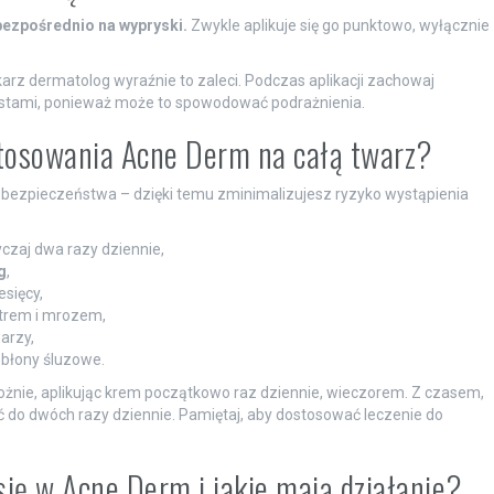
ezpośrednio na wypryski.
Zwykle aplikuje się go punktowo, wyłącznie
karz dermatolog wyraźnie to zaleci. Podczas aplikacji zachowaj
 ustami, ponieważ może to spowodować podrażnienia.
stosowania Acne Derm na całą twarz?
 bezpieczeństwa – dzięki temu zminimalizujesz ryzyko wystąpienia
czaj dwa razy dziennie,
g
,
esięcy,
atrem i mrozem,
arzy,
a błony śluzowe.
ożnie, aplikując krem początkowo raz dziennie, wieczorem. Z czasem,
ć do dwóch razy dziennie. Pamiętaj, aby dostosować leczenie do
się w Acne Derm i jakie mają działanie?