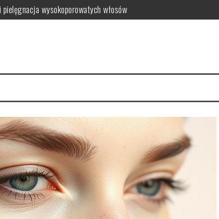
i pielęgnacja wysokoporowatych włosów
ć i jak wybrać najlepszy?
 zalety dla skóry
i i domowe przepisy
anym farbowaniu?
i pielęgnacja krok po kroku