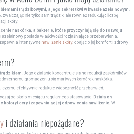
roblemami trądzikowymi, a jego sekret tkwi w kwasie azelainowym.
zwalczając nie tylko sam trądzik, ale również redukując liczbę
cji skóry.
nie naskórka, a bakterie, które przyczyniają się do rozwoju
azelainowy posiada właściwości rozjaśniające przebarwienia.
y zapewnia intensywne
nawilżenie skóry
, dbając o jej komfort i zdrowy
Derm?
trądzikiem.
Jego działanie koncentruje się na redukcji zaskórników i
 nadmiernemu gromadzeniu się martwych komórek naskórka.
ki czemu efektywnie redukuje widoczność przebarwień.
yczaj po około miesiącu regularnego stosowania.
Działa on
koloryt cery i zapewniając jej odpowiednie nawilżenie.
W
ry
i działania niepożądane?
hości, szorstkości i zaczerwienienia, często towarzyszy jej