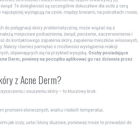
 świąd. Te dolegliwości są szczególnie dokuczliwe dla osób z cerą
najczęściej występują na czole, między brwiami, na policzkach i nosie,
 do pielęgnacji skóry problematycznej, może wiązać się z
ależą miejscowe podrażnienia, świąd, pieczenie, zaczerwienienie i
jść do kontaktowego zapalenia skóry, zapalenia mieszków włosowych,
ry. Należy również pamiętać o możliwości wystąpienia reakcji
rnych, objawiających się na przykład wysypką.
Osoby posiadające
cne Derm, powinny na początku aplikować go raz dziennie przez
skóry z Acne Derm?
yszczeniu i osuszeniu skóry – to kluczowy krok.
m promieni słonecznych, wiatru i niskich temperatur,
imi jak oczy, usta i błony śluzowe, ponieważ może to prowadzić do