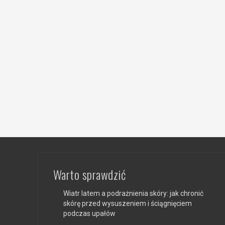
Warto sprawdzić
Wiatr latem a podrażnienia skóry: jak chronić
skórę przed wysuszeniem i ściągnięciem
podczas upałów