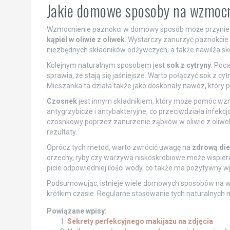
Jakie domowe sposoby na wzmocn
Wzmocnienie paznokci w domowy sposób może przynieść 
kąpiel w oliwie z oliwek
. Wystarczy zanurzyć paznokcie w
niezbędnych składników odżywczych, a także nawilża skór
Kolejnym naturalnym sposobem jest
sok z cytryny
. Poc
sprawia, że stają się jaśniejsze. Warto połączyć sok z c
Mieszanka ta działa także jako doskonały nawóz, który 
Czosnek
jest innym składnikiem, który może pomóc wzmo
antygrzybicze i antybakteryjne, co przeciwdziała infek
czosnkowy poprzez zanurzenie ząbków w oliwie z oliwek
rezultaty.
Oprócz tych metod, warto zwrócić uwagę na
zdrową die
orzechy, ryby czy warzywa niskoskrobiowe może wspier
picie odpowiedniej ilości wody, co także ma pozytywny w
Podsumowując, istnieje wiele domowych sposobów na w
krótkim czasie. Regularne stosowanie tych naturalnych
Powiązane wpisy:
Sekrety perfekcyjnego makijażu na zdjęcia