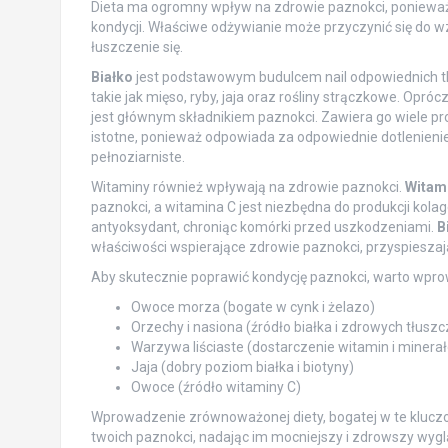
Dieta ma ogromny wpływ na zdrowie paznokci, ponieważ 
kondycji. Właściwe odżywianie może przyczynić się do w
łuszczenie się.
Białko
jest podstawowym budulcem nail odpowiednich tka
takie jak mięso, ryby, jaja oraz rośliny strączkowe. Oprócz
jest głównym składnikiem paznokci. Zawiera go wiele p
istotne, ponieważ odpowiada za odpowiednie dotlenieni
pełnoziarniste.
Witaminy również wpływają na zdrowie paznokci.
Witam
paznokci, a witamina C jest niezbędna do produkcji kolag
antyoksydant, chroniąc komórki przed uszkodzeniami.
B
właściwości wspierające zdrowie paznokci, przyspieszają
Aby skutecznie poprawić kondycję paznokci, warto wprowa
Owoce morza (bogate w cynk i żelazo)
Orzechy i nasiona (źródło białka i zdrowych tłusz
Warzywa liściaste (dostarczenie witamin i minera
Jaja (dobry poziom białka i biotyny)
Owoce (źródło witaminy C)
Wprowadzenie zrównoważonej diety, bogatej w te kluc
twoich paznokci, nadając im mocniejszy i zdrowszy wygl