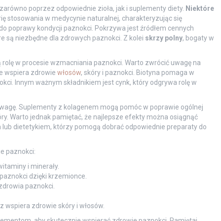
arówno poprzez odpowiednie zioła, jak i suplementy diety.
Niektóre
torię stosowania w medycynie naturalnej, charakteryzując się
do poprawy kondycji paznokci. Pokrzywa jest źródłem cennych
óre są niezbędne dla zdrowych paznokci. Z kolei
skrzy polny
, bogaty w
olę w procesie wzmacniania paznokci. Warto zwrócić uwagę na
 że wspiera zdrowie
włosów
, skóry i paznokci. Biotyna pomaga w
aznokci. Innym ważnym składnikiem jest cynk, który odgrywa rolę w
na uwagę. Suplementy z kolagenem mogą pomóc w poprawie ogólnej
óry. Warto jednak pamiętać, że najlepsze efekty można osiągnąć
m lub dietetykiem, którzy pomogą dobrać odpowiednie preparaty do
ie paznokci:
itaminy i minerały.
paznokci dzięki krzemionce.
 zdrowia paznokci.
z wspiera zdrowie skóry i włosów.
lementom, aby skutecznie wspierać zdrowie paznokci. Pamiętaj