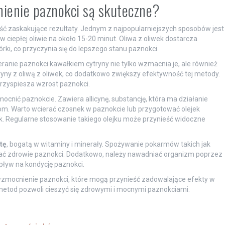
ienie paznokci są skuteczne?
zaskakujące rezultaty. Jednym z najpopularniejszych sposobów jest
 ciepłej oliwie na około 15-20 minut. Oliwa z oliwek dostarcza
ki, co przyczynia się do lepszego stanu paznokci.
ieranie paznokci kawałkiem cytryny nie tylko wzmacnia je, ale również
ytryny z oliwą z oliwek, co dodatkowo zwiększy efektywność tej metody.
przyspiesza wzrost paznokci.
cnić paznokcie. Zawiera allicynę, substancję, która ma działanie
cjom. Warto wcierać czosnek w paznokcie lub przygotować olejek
. Regularne stosowanie takiego olejku może przynieść widoczne
tę
, bogatą w witaminy i minerały. Spożywanie pokarmów takich jak
ać zdrowie paznokci. Dodatkowo, należy nawadniać organizm poprzez
pływ na kondycję paznokci.
zmocnienie paznokci, które mogą przynieść zadowalające efekty w
 metod pozwoli cieszyć się zdrowymi i mocnymi paznokciami.