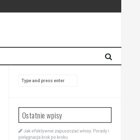
Search
for:
Ostatnie wpisy
Jak efektywnie zapuszczać włosy: Porady i
pielęgnacja krok po kroku