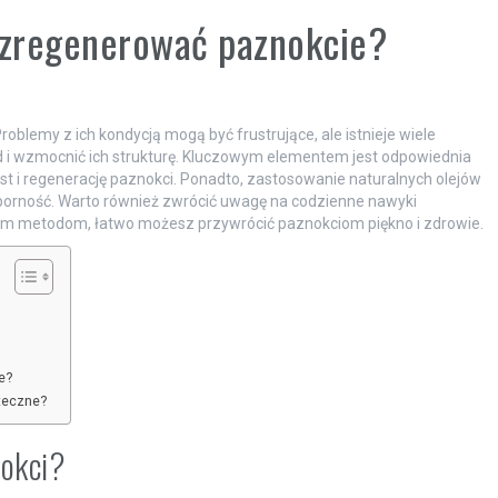
i zregenerować paznokcie?
oblemy z ich kondycją mogą być frustrujące, ale istnieje wiele
 i wzmocnić ich strukturę. Kluczowym elementem jest odpowiednia
st i regenerację paznokci. Ponadto, zastosowanie naturalnych olejów
dporność. Warto również zwrócić uwagę na codzienne nawyki
wym metodom, łatwo możesz przywrócić paznokciom piękno i zdrowie.
e?
teczne?
nokci?