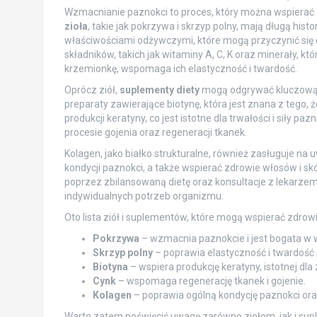
Wzmacnianie paznokci to proces, który można wspierać z
zioła
, takie jak pokrzywa i skrzyp polny, mają długą his
właściwościami odżywczymi, które mogą przyczynić się 
składników, takich jak witaminy A, C, K oraz minerały, kt
krzemionkę, wspomaga ich elastyczność i twardość.
Oprócz ziół,
suplementy diety
mogą odgrywać kluczową r
preparaty zawierające biotynę, która jest znana z tego,
produkcji keratyny, co jest istotne dla trwałości i siły p
procesie gojenia oraz regeneracji tkanek.
Kolagen, jako białko strukturalne, również zasługuje 
kondycji paznokci, a także wspierać zdrowie włosów i sk
poprzez zbilansowaną dietę oraz konsultacje z lekarze
indywidualnych potrzeb organizmu.
Oto lista ziół i suplementów, które mogą wspierać zdrow
Pokrzywa
– wzmacnia paznokcie i jest bogata w w
Skrzyp polny
– poprawia elastyczność i twardość 
Biotyna
– wspiera produkcję keratyny, istotnej dla
Cynk
– wspomaga regenerację tkanek i gojenie.
Kolagen
– poprawia ogólną kondycję paznokci ora
Warto zatem poświęcić uwagę zarówno ziołom, jak i sup