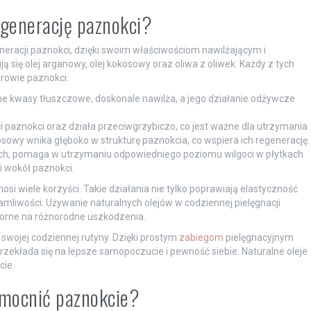
regenerację paznokci?
neracji paznokci, dzięki swoim właściwościom nawilżającym i
 się olej arganowy, olej kokosowy oraz oliwa z oliwek. Każdy z tych
rowie paznokci:
ne kwasy tłuszczowe, doskonale nawilża, a jego działanie odżywcze
 paznokci oraz działa przeciwgrzybiczo, co jest ważne dla utrzymania
owy wnika głęboko w strukturę paznokcia, co wspiera ich regenerację.
ych, pomaga w utrzymaniu odpowiedniego poziomu wilgoci w płytkach
i wokół paznokci.
si wiele korzyści. Takie działania nie tylko poprawiają elastyczność
mliwości. Używanie naturalnych olejów w codziennej pielęgnacji
dporne na różnorodne uszkodzenia.
swojej codziennej rutyny. Dzięki prostym
zabiegom
pielęgnacyjnym
zekłada się na lepsze samopoczucie i pewność siebie. Naturalne oleje
cie.
zmocnić paznokcie?