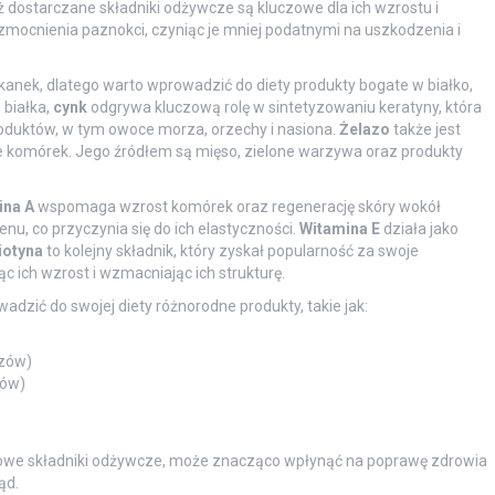
dostarczane składniki odżywcze są kluczowe dla ich wzrostu i
zmocnienia paznokci, czyniąc je mniej podatnymi na uszkodzenia i
nek, dlatego warto wprowadzić do diety produkty bogate w białko,
 białka,
cynk
odgrywa kluczową rolę w sintetyzowaniu keratyny, która
roduktów, w tym owoce morza, orzechy i nasiona.
Żelazo
także jest
e komórek. Jego źródłem są mięso, zielone warzywa oraz produkty
ina A
wspomaga wzrost komórek oraz regenerację skóry wokół
enu, co przyczynia się do ich elastyczności.
Witamina E
działa jako
iotyna
to kolejny składnik, który zyskał popularność za swoje
c ich wzrost i wzmacniając ich strukturę.
dzić do swojej diety różnorodne produkty, takie jak:
czów)
łów)
zowe składniki odżywcze, może znacząco wpłynąć na poprawę zdrowia
ąd.