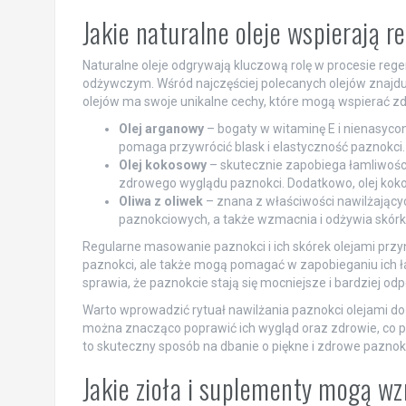
Jakie naturalne oleje wspierają 
Naturalne oleje odgrywają kluczową rolę w procesie rege
odżywczym. Wśród najczęściej polecanych olejów znajdują
olejów ma swoje unikalne cechy, które mogą wspierać zd
Olej arganowy
– bogaty w witaminę E i nienasyco
pomaga przywrócić blask i elastyczność paznokci.
Olej kokosowy
– skutecznie zapobiega łamliwości
zdrowego wyglądu paznokci. Dodatkowo, olej kokos
Oliwa z oliwek
– znana z właściwości nawilżając
paznokciowych, a także wzmacnia i odżywia skórk
Regularne masowanie paznokci i ich skórek olejami przyno
paznokci, ale także mogą pomagać w zapobieganiu ich ła
sprawia, że paznokcie stają się mocniejsze i bardziej o
Warto wprowadzić rytuał nawilżania paznokci olejami do 
można znacząco poprawić ich wygląd oraz zdrowie, co pr
to skuteczny sposób na dbanie o piękne i zdrowe paznok
Jakie zioła i suplementy mogą w