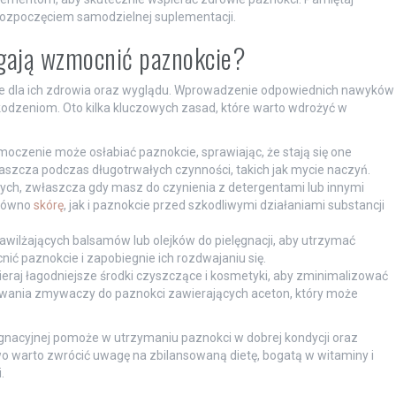
rozpoczęciem samodzielnej suplementacji.
agają wzmocnić paznokcie?
e dla ich zdrowia oraz wyglądu. Wprowadzenie odpowiednich nawyków
odzeniom. Oto kilka kluczowych zasad, które warto wdrożyć w
moczenie może osłabiać paznokcie, sprawiając, że stają się one
łaszcza podczas długotrwałych czynności, takich jak mycie naczyń.
h, zwłaszcza gdy masz do czynienia z detergentami lub innymi
arówno
skórę
, jak i paznokcie przed szkodliwymi działaniami substancji
wilżających balsamów lub olejków do pielęgnacji, aby utrzymać
ić paznokcie i zapobiegnie ich rozdwajaniu się.
eraj łagodniejsze środki czyszczące i kosmetyki, aby zminimalizować
sowania zmywaczy do paznokci zawierających aceton, który może
nacyjnej pomoże w utrzymaniu paznokci w dobrej kondycji oraz
o warto zwrócić uwagę na zbilansowaną dietę, bogatą w witaminy i
.