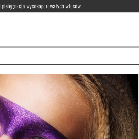
i pielęgnacja wysokoporowatych włosów
ć i jak wybrać najlepszy?
 zalety dla skóry
i i domowe przepisy
anym farbowaniu?
i pielęgnacja krok po kroku