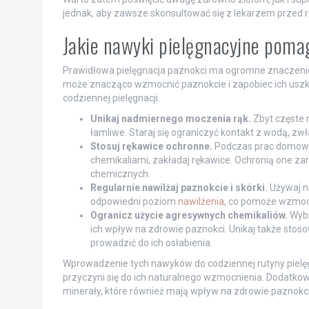
jednak, aby zawsze skonsultować się z lekarzem przed 
Jakie nawyki pielęgnacyjne pom
Prawidłowa pielęgnacja paznokci ma ogromne znaczeni
może znacząco wzmocnić paznokcie i zapobiec ich uszk
codziennej pielęgnacji.
Unikaj nadmiernego moczenia rąk.
Zbyt częste 
łamliwe. Staraj się ograniczyć kontakt z wodą, zw
Stosuj rękawice ochronne.
Podczas prac domowyc
chemikaliami, zakładaj rękawice. Ochronią one z
chemicznych.
Regularnie nawilżaj paznokcie i skórki.
Używaj na
odpowiedni poziom
nawilżenia
, co pomoże wzmocn
Ogranicz użycie agresywnych chemikaliów.
Wybi
ich wpływ na zdrowie paznokci. Unikaj także sto
prowadzić do ich osłabienia.
Wprowadzenie tych nawyków do codziennej rutyny pielęg
przyczyni się do ich naturalnego wzmocnienia. Dodatkow
minerały, które również mają wpływ na zdrowie paznokci