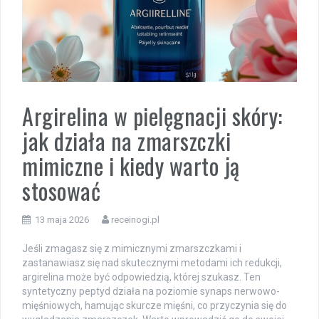
Argirelina w pielęgnacji skóry:
jak działa na zmarszczki
mimiczne i kiedy warto ją
stosować
13 maja 2026
receinogi.pl
Jeśli zmagasz się z mimicznymi zmarszczkami i
zastanawiasz się nad skutecznymi metodami ich redukcji,
argirelina może być odpowiedzią, której szukasz. Ten
syntetyczny peptyd działa na poziomie synaps nerwowo-
mięśniowych, hamując skurcze mięśni, co przyczynia się do