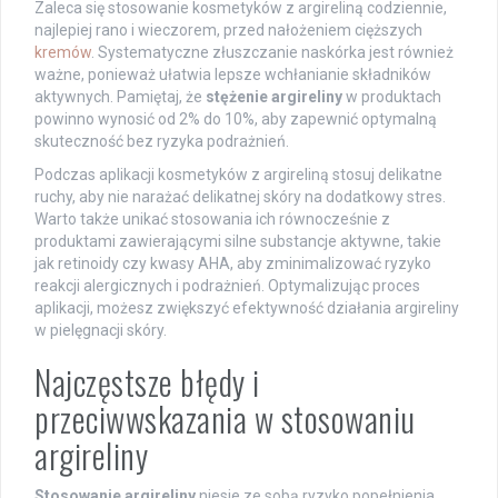
Zaleca się stosowanie kosmetyków z argireliną codziennie,
najlepiej rano i wieczorem, przed nałożeniem cięższych
kremów
. Systematyczne złuszczanie naskórka jest również
ważne, ponieważ ułatwia lepsze wchłanianie składników
aktywnych. Pamiętaj, że
stężenie argireliny
w produktach
powinno wynosić od 2% do 10%, aby zapewnić optymalną
skuteczność bez ryzyka podrażnień.
Podczas aplikacji kosmetyków z argireliną stosuj delikatne
ruchy, aby nie narażać delikatnej skóry na dodatkowy stres.
Warto także unikać stosowania ich równocześnie z
produktami zawierającymi silne substancje aktywne, takie
jak retinoidy czy kwasy AHA, aby zminimalizować ryzyko
reakcji alergicznych i podrażnień. Optymalizując proces
aplikacji, możesz zwiększyć efektywność działania argireliny
w pielęgnacji skóry.
Najczęstsze błędy i
przeciwwskazania w stosowaniu
argireliny
Stosowanie argireliny
niesie ze sobą ryzyko popełnienia