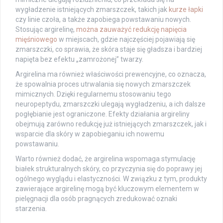
wygładzenie istniejących zmarszczek, takich jak
kurze łapki
czy linie czoła, a także zapobiega powstawaniu nowych.
Stosując argirelinę,
można zauważyć redukcję napięcia
mięśniowego
w miejscach, gdzie najczęściej pojawiają się
zmarszczki, co sprawia, że skóra staje się gładsza i bardziej
napięta bez efektu „zamrożonej” twarzy.
Argirelina ma również właściwości prewencyjne, co oznacza,
że spowalnia proces utrwalania się nowych zmarszczek
mimicznych. Dzięki regularnemu stosowaniu tego
neuropeptydu, zmarszczki ulegają wygładzeniu, a ich dalsze
pogłębianie jest ograniczone. Efekty działania argireliny
obejmują zarówno redukcję już istniejących zmarszczek, jak i
wsparcie dla skóry w zapobieganiu ich nowemu
powstawaniu.
Warto również dodać, że argirelina wspomaga stymulację
białek strukturalnych skóry, co przyczynia się do poprawy jej
ogólnego wyglądu i elastyczności. W związku z tym, produkty
zawierające argirelinę mogą być kluczowym elementem w
pielęgnacji dla osób pragnących zredukować oznaki
starzenia.