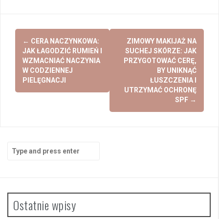
Post
←
CERA NACZYNKOWA:
ZIMOWY MAKIJAŻ NA
navigation
JAK ŁAGODZIĆ RUMIEŃ I
SUCHEJ SKÓRZE: JAK
WZMACNIAĆ NACZYNIA
PRZYGOTOWAĆ CERĘ,
W CODZIENNEJ
BY UNIKNĄĆ
PIELĘGNACJI
ŁUSZCZENIA I
UTRZYMAĆ OCHRONĘ
SPF
→
Search
for:
Ostatnie wpisy