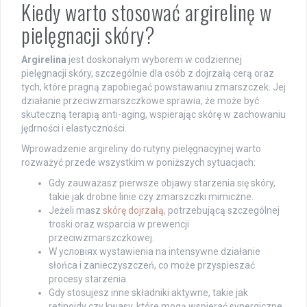
Kiedy warto stosować argirelinę w
pielęgnacji skóry?
Argirelina
jest doskonałym wyborem w codziennej
pielęgnacji skóry, szczególnie dla osób z dojrzałą cerą oraz
tych, które pragną zapobiegać powstawaniu zmarszczek. Jej
działanie przeciwzmarszczkowe sprawia, że może być
skuteczną terapią anti-aging, wspierając skórę w zachowaniu
jędrności i elastyczności.
Wprowadzenie argireliny do rutyny pielęgnacyjnej warto
rozważyć przede wszystkim w poniższych sytuacjach:
Gdy zauważasz pierwsze objawy starzenia się skóry,
takie jak drobne linie czy zmarszczki mimiczne.
Jeżeli masz
skórę dojrzałą
, potrzebującą szczególnej
troski oraz wsparcia w prewencji
przeciwzmarszczkowej.
W условіях wystawienia na intensywne działanie
słońca i zanieczyszczeń, co może przyspieszać
procesy starzenia.
Gdy stosujesz inne składniki aktywne, takie jak
retinoidy czy kwasy, które mogą wspierać synergiczne