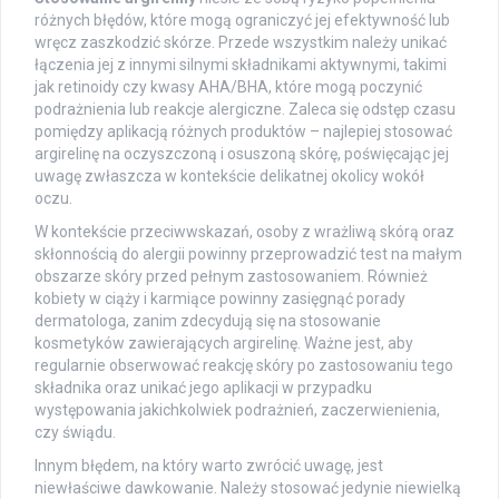
różnych błędów, które mogą ograniczyć jej efektywność lub
wręcz zaszkodzić skórze. Przede wszystkim należy unikać
łączenia jej z innymi silnymi składnikami aktywnymi, takimi
jak retinoidy czy kwasy AHA/BHA, które mogą poczynić
podrażnienia lub reakcje alergiczne. Zaleca się odstęp czasu
pomiędzy aplikacją różnych produktów – najlepiej stosować
argirelinę na oczyszczoną i osuszoną skórę, poświęcając jej
uwagę zwłaszcza w kontekście delikatnej okolicy wokół
oczu.
W kontekście przeciwwskazań, osoby z wrażliwą skórą oraz
skłonnością do alergii powinny przeprowadzić test na małym
obszarze skóry przed pełnym zastosowaniem. Również
kobiety w ciąży i karmiące powinny zasięgnąć porady
dermatologa, zanim zdecydują się na stosowanie
kosmetyków zawierających argirelinę. Ważne jest, aby
regularnie obserwować reakcję skóry po zastosowaniu tego
składnika oraz unikać jego aplikacji w przypadku
występowania jakichkolwiek podrażnień, zaczerwienienia,
czy świądu.
Innym błędem, na który warto zwrócić uwagę, jest
niewłaściwe dawkowanie. Należy stosować jedynie niewielką