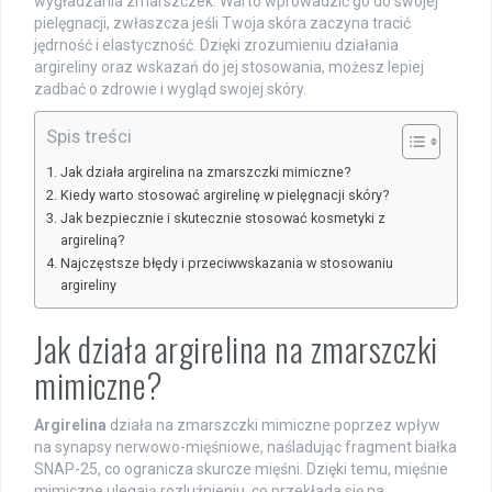
wygładzania zmarszczek. Warto wprowadzić go do swojej
pielęgnacji, zwłaszcza jeśli Twoja skóra zaczyna tracić
jędrność i elastyczność. Dzięki zrozumieniu działania
argireliny oraz wskazań do jej stosowania, możesz lepiej
zadbać o zdrowie i wygląd swojej skóry.
Spis treści
Jak działa argirelina na zmarszczki mimiczne?
Kiedy warto stosować argirelinę w pielęgnacji skóry?
Jak bezpiecznie i skutecznie stosować kosmetyki z
argireliną?
Najczęstsze błędy i przeciwwskazania w stosowaniu
argireliny
Jak działa argirelina na zmarszczki
mimiczne?
Argirelina
działa na zmarszczki mimiczne poprzez wpływ
na synapsy nerwowo-mięśniowe, naśladując fragment białka
SNAP-25, co ogranicza skurcze mięśni. Dzięki temu, mięśnie
mimiczne ulegają rozluźnieniu, co przekłada się na