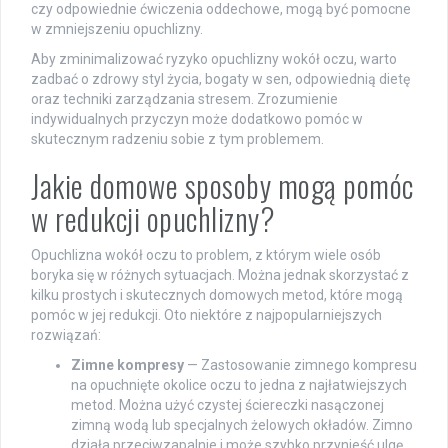
czy odpowiednie ćwiczenia oddechowe, mogą być pomocne
w zmniejszeniu opuchlizny.
Aby zminimalizować ryzyko opuchlizny wokół oczu, warto
zadbać o zdrowy styl życia, bogaty w sen, odpowiednią dietę
oraz techniki zarządzania stresem. Zrozumienie
indywidualnych przyczyn może dodatkowo pomóc w
skutecznym radzeniu sobie z tym problemem.
Jakie domowe sposoby mogą pomóc
w redukcji opuchlizny?
Opuchlizna wokół oczu to problem, z którym wiele osób
boryka się w różnych sytuacjach. Można jednak skorzystać z
kilku prostych i skutecznych domowych metod, które mogą
pomóc w jej redukcji. Oto niektóre z najpopularniejszych
rozwiązań:
Zimne kompresy
— Zastosowanie zimnego kompresu
na opuchnięte okolice oczu to jedna z najłatwiejszych
metod. Można użyć czystej ściereczki nasączonej
zimną wodą lub specjalnych żelowych okładów. Zimno
działa przeciwzapalnie i może szybko przynieść ulgę.