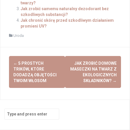
twarzy?
Jak zrobić samemu naturalny dezodorant bez
szkodliwych substancji?
Jak chronić skórę przed szkodliwym działaniem
promieni UV?
Uroda
Post
←
5 PROSTYCH
JAK ZROBIĆ DOMOWE
navigation
TRIKÓW, KTÓRE
MASECZKI NA TWARZ Z
DODADZĄ OBJĘTOŚCI
EKOLOGICZNYCH
TWOIM WŁOSOM
SKŁADNIKÓW?
→
Search
for: