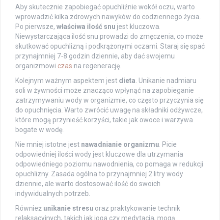
Aby skutecznie zapobiegać opuchliźnie wokół oczu, warto
wprowadzić kilka zdrowych nawyków do codziennego życia.
Po pierwsze,
właściwa ilość snu
jest kluczowa.
Niewystarczająca ilość snu prowadzi do zmęczenia, co może
skutkować opuchlizną i podkrążonymi oczami. Staraj się spać
przynajmniej 7-8 godzin dziennie, aby dać swojemu
organizmowi
czas
na regenerację.
Kolejnym ważnym aspektem jest
dieta
. Unikanie nadmiaru
soli w żywności może znacząco wpłynąć na zapobieganie
zatrzymywaniu wody w organizmie, co często przyczynia się
do opuchnięcia. Warto zwrócić uwagę na składniki odżywcze,
które mogą przynieść korzyści, takie jak owoce i warzywa
bogate w wodę.
Nie mniej istotne jest
nawadnianie organizmu
. Picie
odpowiedniej ilości wody jest kluczowe dla utrzymania
odpowiedniego poziomu nawodnienia, co pomaga w redukcji
opuchlizny. Zasada ogólna to przynajmniej 2 litry wody
dziennie, ale warto dostosować ilość do swoich
indywidualnych potrzeb.
Również
unikanie stresu
oraz praktykowanie technik
relaksacyjnych, takich jak joga czy medytacja, mogą