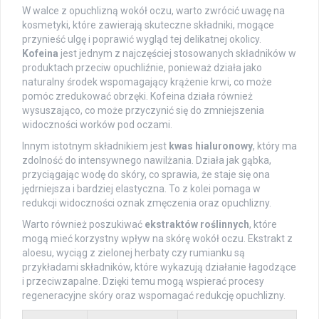
W walce z opuchlizną wokół oczu, warto zwrócić uwagę na
kosmetyki, które zawierają skuteczne składniki, mogące
przynieść ulgę i poprawić wygląd tej delikatnej okolicy.
Kofeina
jest jednym z najczęściej stosowanych składników w
produktach przeciw opuchliźnie, ponieważ działa jako
naturalny środek wspomagający krążenie krwi, co może
pomóc zredukować obrzęki. Kofeina działa również
wysuszająco, co może przyczynić się do zmniejszenia
widoczności worków pod oczami.
Innym istotnym składnikiem jest
kwas hialuronowy
, który ma
zdolność do intensywnego nawilżania. Działa jak gąbka,
przyciągając wodę do skóry, co sprawia, że staje się ona
jędrniejsza i bardziej elastyczna. To z kolei pomaga w
redukcji widoczności oznak zmęczenia oraz opuchlizny.
Warto również poszukiwać
ekstraktów roślinnych
, które
mogą mieć korzystny wpływ na skórę wokół oczu. Ekstrakt z
aloesu, wyciąg z zielonej herbaty czy rumianku są
przykładami składników, które wykazują działanie łagodzące
i przeciwzapalne. Dzięki temu mogą wspierać procesy
regeneracyjne skóry oraz wspomagać redukcję opuchlizny.