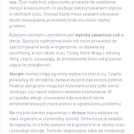
snu
. Zbyt mała ilość odpoczynku prowadzi do osłabienia
naczyń krwionośnych, co skutkuje zatrzymywaniem płynów
w okolicach oczu. Chociaż każdy może czasami odczuwać
skutki niewyspania, przewlekły brak snu może nasilać
problem.
Kolejnym istotnym czynnikiem jest
wysoka zawartość soli
w
diecie. Spożycie nadmiernej ilości soli może prowadzić do
zatrzymywania wody w organizmie, co objawia się
opuchlizną, w tym około oczu. Osoby, które dbają o zdrową
dietę, często zauważają, że zmniejszenie ilości soli przynosi
ulgę w tej dolegliwości.
Alergie
również mają ogromny wpływ na stan oczu. Często
prowadzą do obrzęków, zwłaszcza podczas sezonu pylenia.
Reakcje alergiczne mogą być wywołane przez pyłki, sierść
zwierząt, czy nawet niektóre składniki kosmetyków. W
przypadku alergii, stosowanie odpowiednich leków
antyhistaminowych może pomóc w ograniczeniu problemu.
Nie można również zapominać o
stresie
, który wpływa na
nasz organizm w różnorodny sposób. Stres może prowadzić
do napięcia, co z kolei wpływa na krążenie krwi w okolicy oczu
i powoduje obrzęki. Techniki relaksacyjne, takie jak medytacja