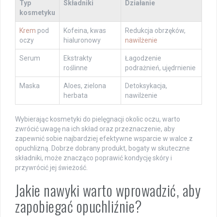
Typ
Składniki
Działanie
kosmetyku
Krem
pod
Kofeina, kwas
Redukcja obrzęków,
oczy
hialuronowy
nawilżenie
Serum
Ekstrakty
Łagodzenie
roślinne
podrażnień, ujędrnienie
Maska
Aloes, zielona
Detoksykacja,
herbata
nawilżenie
Wybierając kosmetyki do pielęgnacji okolic oczu, warto
zwrócić uwagę na ich skład oraz przeznaczenie, aby
zapewnić sobie najbardziej efektywne wsparcie w walce z
opuchlizną. Dobrze dobrany produkt, bogaty w skuteczne
składniki, może znacząco poprawić kondycję skóry i
przywrócić jej świeżość.
Jakie nawyki warto wprowadzić, aby
zapobiegać opuchliźnie?