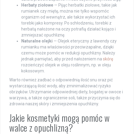
Herbaty ziołowe
— Pijąc herbatki ziołowe, takie jak
rumianek czy miętę, można nie tylko wspomóc
organizm od wewnątrz, ale także wykorzystać ich
torebki jako kompresy. Po schłodzeniu, torebki z
herbatą nałożone na oczy potrafią działać kojąco i
zmniejszać opuchliznę.
Naturalne olejki
— Olejek eteryczny z lawendy czy
rumianku ma właściwości przeciwzapalne, dzięki
czemu może pomóc w redukcji opuchlizny. Należy
jednak pamiętać, aby przed nałożeniem na
skórę
rozcieńczyć olejek w oleju roślinnym, np. w oleju
kokosowym.
Warto również zadbać o odpowiednią ilość snu oraz pić
wystarczającą ilość wody, aby zminimalizować ryzyko
obrzęków. Utrzymanie odpowiedniej diety, bogatej w owoce i
warzywa, a także ograniczenie soli, także przyczynia się do
zdrowia naszej skóry i zmniejszenia opuchlizny.
Jakie kosmetyki mogą pomóc w
walce z opuchlizną?