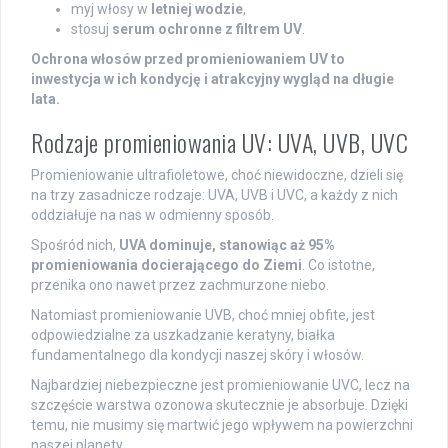
myj włosy w
letniej wodzie
,
stosuj
serum ochronne z filtrem UV
.
Ochrona włosów przed promieniowaniem UV to
inwestycja w ich kondycję i atrakcyjny wygląd na długie
lata.
Rodzaje promieniowania UV: UVA, UVB, UVC
Promieniowanie ultrafioletowe, choć niewidoczne, dzieli się
na trzy zasadnicze rodzaje: UVA, UVB i UVC, a każdy z nich
oddziałuje na nas w odmienny sposób.
Spośród nich,
UVA dominuje, stanowiąc aż 95%
promieniowania docierającego do Ziemi
. Co istotne,
przenika ono nawet przez zachmurzone niebo.
Natomiast promieniowanie UVB, choć mniej obfite, jest
odpowiedzialne za uszkadzanie keratyny, białka
fundamentalnego dla kondycji naszej skóry i włosów.
Najbardziej niebezpieczne jest promieniowanie UVC, lecz na
szczęście warstwa ozonowa skutecznie je absorbuje. Dzięki
temu, nie musimy się martwić jego wpływem na powierzchni
naszej planety.