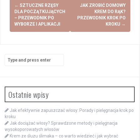
Post
←
SZTUCZNE RZĘSY
JAK ZROBIĆ DOMOWY
navigation
DLA POCZĄTKUJĄCYCH
KREM DO RĄK?
– PRZEWODNIK PO
PRZEWODNIK KROK PO
WYBORZE I APLIKACJI
KROKU
→
Search
for:
Ostatnie wpisy
Jak efektywnie zapuszczać włosy: Porady i pielęgnacja krok po
kroku
Jak dociążać włosy? Sprawdzone metody i pielęgnacja
wysokoporowatych włosów
Krem ze śluzu ślimaka – co warto wiedzieć i jak wybrać