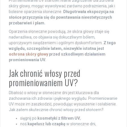
Promieniowanie UV stanowi realne zagrożenie dla zdrowia
skóry głowy, mogąc wywoływać zarówno podrażnienia, jak i
bolesne oparzenia słoneczne.
Długotrwała ekspozycja na
słońce przyczynia się do powstawania nieestetycznych
przebarwień i plam.
Oparzenia słoneczne powodują, że skóra głowy staje się
nadwrażliwa, co objawia się dokuczliwym bólem,
uporczywym swędzeniem i ogólnym dyskomfortem.
Z tego
względu, szczególnie latem, niezwykle istotna jest
ochrona skóry głowy
przed szkodliwym działaniem
promieniowania UV.
Jak chronić włosy przed
promieniowaniem UV?
Dbałość o włosy w słoneczne dni jest kluczowa dla
zachowania ich zdrowia i pięknego wyglądu. Promieniowanie
UV może im zaszkodzić, powodując wysuszenie i osłabienie.
Jak zatem skutecznie chronić włosy przed słońcem?
sięgnij po
kosmetyki z filtrem UV
,
noś
kapelusz lub czapkę
w słoneczne dni,