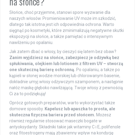
na słońce?
Słońce, choć przyjemne, stanowi spore wyzwanie dla
naszych włosów. Promieniowanie UV może im szkodzić,
dlatego tak istotna jest ich odpowiednia ochrona. Warto
sięgnąć po kosmetyki, które zminimalizują negatywne skutki
ekspozycji na słońce, a także pamiętać o intensywnym
nawilżeniu po opalaniu.
Jak zatem dbać o włosy, by cieszyć się latem bez obaw?
Zanim wyjdziesz na słońce, zabezpiecz je odżywką bez
spłukiwania, olejkiem lub lotionem z filtrem UV – stworzą
one skuteczną barierę ochronną.
Po opalaniu, a także po
kąpieli w słonej wodzie morskiej lub chlorowanym basenie,
dokładnie umyj włosy odżywczym szamponem, a następnie
nałóż maskę głęboko nawilżającą. Twoje włosy z pewnością
Ci za to podziękują!
Oprócz gotowych preparatów, warto wykorzystać także
domowe sposoby.
Kapelusz lub apaszka to prosta, ale
skuteczna fizyczna bariera przed słońcem.
Możesz
również regularnie stosować maseczki bogate w
antyoksydanty. Składniki takie jak witaminy C i E, polifenole
oraz fitoestrogeny mają zbawienny wpływ na kondycję