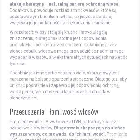
atakuje keratynę – naturalną barierę ochronną włosa.
Dodatkowo, powoduje rozkład aminokwasów, które są
podstawowym budulcem włosa, co jeszcze bardziej
zwiększa jego podatność na uszkodzenia i łamanie.
W rezultacie włosy stają się kruche i łatwo ulegają
zniszczeniu, dlatego tak istotna jest odpowiednia
profilaktyka i ochrona przed słońcem. Osłabione przez
słońce cebulki włosowe mogą prowadzić do nadmiernego
wypadania włosów, a w ekstremalnych sytuacjach nawet do
łysienia.
Podobnie jak inne partie naszego ciała, skóra głowy jest
narażona na bolesne oparzenia słoneczne. Dlatego też, aby
uniknąć podrażnień i zapewnić jej odpowiednią ochronę,
warto pamiętać o noszeniu kapelusza lub chustki w
słoneczne dni.
Przesuszenie i łamliwość włosów
Promieniowanie UV, zwłaszcza
UVB
, potrafi być bardzo
szkodliwe dla włosów.
Długotrwała ekspozycja na słońce
wysusza włosy, co prowadzi do ich łamliwości.
Promienie