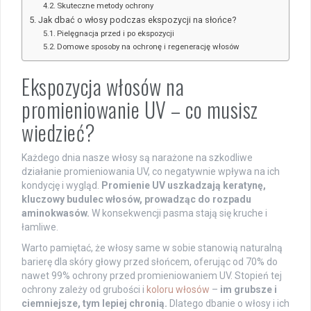
Skuteczne metody ochrony
Jak dbać o włosy podczas ekspozycji na słońce?
Pielęgnacja przed i po ekspozycji
Domowe sposoby na ochronę i regenerację włosów
Ekspozycja włosów na
promieniowanie UV – co musisz
wiedzieć?
Każdego dnia nasze włosy są narażone na szkodliwe
działanie promieniowania UV, co negatywnie wpływa na ich
kondycję i wygląd.
Promienie UV uszkadzają keratynę,
kluczowy budulec włosów, prowadząc do rozpadu
aminokwasów.
W konsekwencji pasma stają się kruche i
łamliwe.
Warto pamiętać, że włosy same w sobie stanowią naturalną
barierę dla skóry głowy przed słońcem, oferując od 70% do
nawet 99% ochrony przed promieniowaniem UV. Stopień tej
ochrony zależy od grubości i
koloru włosów
–
im grubsze i
ciemniejsze, tym lepiej chronią.
Dlatego dbanie o włosy i ich