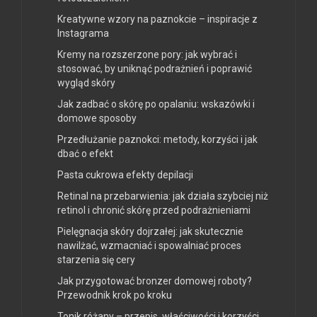
Kreatywne wzory na paznokcie – inspiracje z
Instagrama
Kremy na rozszerzone pory: jak wybrać i
stosować, by uniknąć podrażnień i poprawić
wygląd skóry
Jak zadbać o skórę po opalaniu: wskazówki i
domowe sposoby
Przedłużanie paznokci: metody, korzyści i jak
dbać o efekt
Pasta cukrowa efekty depilacji
Retinal na przebarwienia: jak działa szybciej niż
retinol i chronić skórę przed podrażnieniami
Pielęgnacja skóry dojrzałej: jak skutecznie
nawilżać, wzmacniać i spowalniać proces
starzenia się cery
Jak przygotować bronzer domowej roboty?
Przewodnik krok po kroku
Tonik różany – przepis, właściwości i korzyści