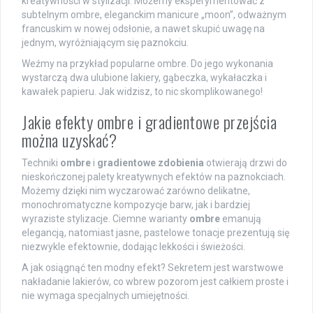
kreatywności w stylizacji. Możemy eksperymentować z
subtelnym ombre, eleganckim manicure „moon”, odważnym
francuskim w nowej odsłonie, a nawet skupić uwagę na
jednym, wyróżniającym się paznokciu.
Weźmy na przykład popularne ombre. Do jego wykonania
wystarczą dwa ulubione lakiery, gąbeczka, wykałaczka i
kawałek papieru. Jak widzisz, to nic skomplikowanego!
Jakie efekty ombre i gradientowe przejścia
można uzyskać?
Techniki
ombre
i
gradientowe zdobienia
otwierają drzwi do
nieskończonej palety kreatywnych efektów na paznokciach.
Możemy dzięki nim wyczarować zarówno delikatne,
monochromatyczne kompozycje barw, jak i bardziej
wyraziste stylizacje. Ciemne warianty
ombre
emanują
elegancją, natomiast jasne, pastelowe tonacje prezentują się
niezwykle efektownie, dodając lekkości i świeżości.
A jak osiągnąć ten modny efekt? Sekretem jest warstwowe
nakładanie lakierów, co wbrew pozorom jest całkiem proste i
nie wymaga specjalnych umiejętności.