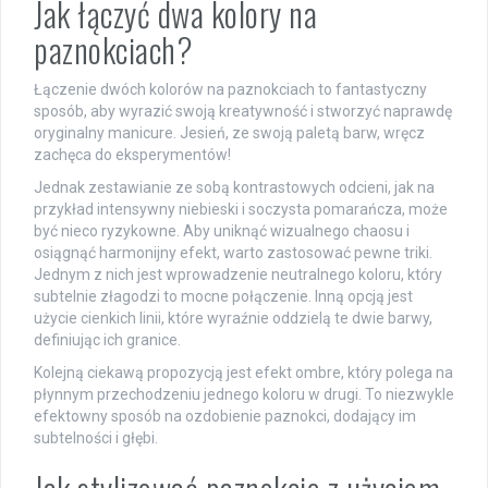
Jak łączyć dwa kolory na
paznokciach?
Łączenie dwóch kolorów na paznokciach to fantastyczny
sposób, aby wyrazić swoją kreatywność i stworzyć naprawdę
oryginalny manicure. Jesień, ze swoją paletą barw, wręcz
zachęca do eksperymentów!
Jednak zestawianie ze sobą kontrastowych odcieni, jak na
przykład intensywny niebieski i soczysta pomarańcza, może
być nieco ryzykowne. Aby uniknąć wizualnego chaosu i
osiągnąć harmonijny efekt, warto zastosować pewne triki.
Jednym z nich jest wprowadzenie neutralnego koloru, który
subtelnie złagodzi to mocne połączenie. Inną opcją jest
użycie cienkich linii, które wyraźnie oddzielą te dwie barwy,
definiując ich granice.
Kolejną ciekawą propozycją jest efekt ombre, który polega na
płynnym przechodzeniu jednego koloru w drugi. To niezwykle
efektowny sposób na ozdobienie paznokci, dodający im
subtelności i głębi.