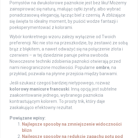
Pomysłów na dwukolorowe paznokcie jest bez liku! Możemy
zainspirować się naturą, malując cętki żyrafy, albo wybrać
ponadczasową elegancję, łącząc biel z czernią. A zbliżające
się święta to idealny moment, by puścić wodze fantazji i
poeksperymentować z kolorami.
Wybór konkretnego wzoru zależy wyłącznie od Twoich
preferencji. Nic nie stoi na przeszkodzie, by zestawić ze sobą
brąz z błękitem, a nawet odważyć się na połączenie złota i
czerwieni – w tej dziedzinie panuje pełna swoboda.
Nowoczesne techniki zdobienia paznokci otwierają przed
nami nieograniczone możliwości. Popularne
ombre
, na
przykład, pozwala na płynne przejścia między barwami.
Jeśli szukasz czegoś bardziej nietypowego, rozważ
kolorowy manicure francuski
. Inną opcją jest subtelne
zaakcentowanie jednego, wybranego paznokcia
kontrastującym kolorem. To prosty trik, który daje
zaskakująco efektowny rezultat.
Powiązane wpisy:
Najlepsze sposoby na zmniejszenie widoczności
blizn
Najlepsze sposoby na redukcję zapachu potu pod