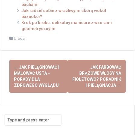
pachami
Jak radzić sobie z wrażliwymi skórą wokół
paznokci?
Krok po kroku: delikatny manicure z wzorami
geometrycznymi
Uroda
Post
←
JAK PIELĘGNOWAĆ I
JAK FARBOWAĆ
navigation
MALOWAĆ USTA –
BRĄZOWE WŁOSY NA
PORADY DLA
FIOLETOWO? PORADNIK
ZDROWEGO WYGLĄDU
I PIELĘGNACJA
→
Search
for: