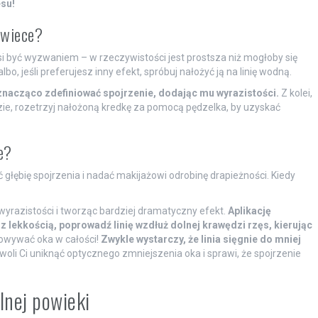
su!
owiece?
si być wyzwaniem – w rzeczywistości jest prostsza niż mogłoby się
 jeśli preferujesz inny efekt, spróbuj nałożyć ją na linię wodną.
 znacząco zdefiniować spojrzenie, dodając mu wyrazistości.
Z kolei,
dzie, rozetrzyj nałożoną kredkę za pomocą pędzelka, by uzyskać
e?
ć głębię spojrzenia i nadać makijażowi odrobinę drapieżności. Kiedy
 wyrazistości i tworząc bardziej dramatyczny efekt.
Aplikację
z lekkością, poprowadź linię wzdłuż dolnej krawędzi rzęs, kierując
sowywać oka w całości!
Zwykle wystarczy, że linia sięgnie do mniej
oli Ci uniknąć optycznego zmniejszenia oka i sprawi, że spojrzenie
lnej powieki