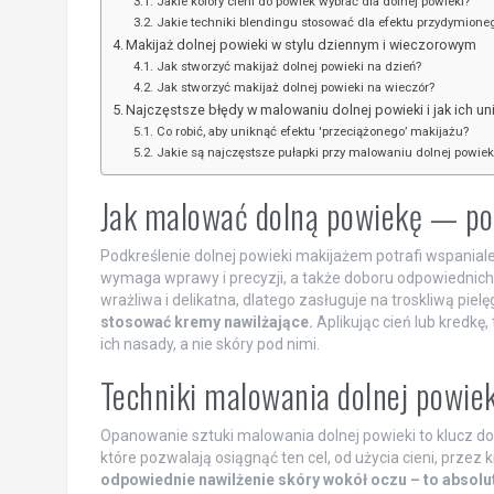
Jakie kolory cieni do powiek wybrać dla dolnej powieki?
Jakie techniki blendingu stosować dla efektu przydymione
Makijaż dolnej powieki w stylu dziennym i wieczorowym
Jak stworzyć makijaż dolnej powieki na dzień?
Jak stworzyć makijaż dolnej powieki na wieczór?
Najczęstsze błędy w malowaniu dolnej powieki i jak ich un
Co robić, aby uniknąć efektu 'przeciążonego’ makijażu?
Jakie są najczęstsze pułapki przy malowaniu dolnej powiek
Jak malować dolną powiekę — po
Podkreślenie dolnej powieki makijażem potrafi wspaniale 
wymaga wprawy i precyzji, a także doboru odpowiednich
wrażliwa i delikatna, dlatego zasługuje na troskliwą pielę
stosować kremy nawilżające.
Aplikując cień lub kredkę,
ich nasady, a nie skóry pod nimi.
Techniki malowania dolnej powie
Opanowanie sztuki malowania dolnej powieki to klucz d
które pozwalają osiągnąć ten cel, od użycia cieni, przez k
odpowiednie nawilżenie skóry wokół oczu – to absolu