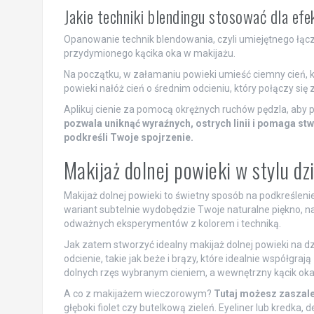
Jakie techniki blendingu stosować dla ef
Opanowanie technik blendowania, czyli umiejętnego łączen
przydymionego kącika oka w makijażu.
Na początku, w załamaniu powieki umieść ciemny cień, k
powieki nałóż cień o średnim odcieniu, który połączy się
Aplikuj cienie za pomocą okrężnych ruchów pędzla, aby p
pozwala uniknąć wyraźnych, ostrych linii i pomaga stw
podkreśli Twoje spojrzenie.
Makijaż dolnej powieki w stylu d
Makijaż dolnej powieki to świetny sposób na podkreśleni
wariant subtelnie wydobędzie Twoje naturalne piękno, 
odważnych eksperymentów z kolorem i techniką.
Jak zatem stworzyć idealny makijaż dolnej powieki na d
odcienie, takie jak beże i brązy, które idealnie współgra
dolnych rzęs wybranym cieniem, a wewnętrzny kącik oka r
A co z makijażem wieczorowym?
Tutaj możesz zaszale
głęboki fiolet czy butelkową zieleń. Eyeliner lub kredka