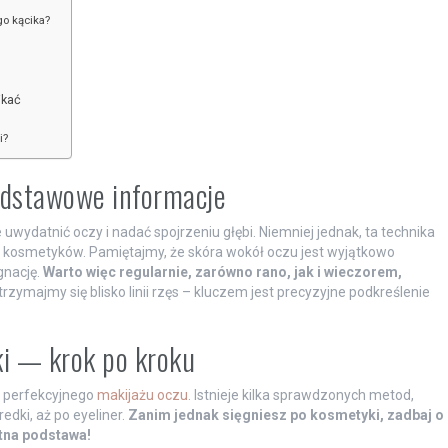
go kącika?
ikać
i?
dstawowe informacje
uwydatnić oczy i nadać spojrzeniu głębi. Niemniej jednak, ta technika
 kosmetyków. Pamiętajmy, że skóra wokół oczu jest wyjątkowo
gnację.
Warto więc regularnie, zarówno rano, jak i wieczorem,
 trzymajmy się blisko linii rzęs – kluczem jest precyzyjne podkreślenie
ki — krok po kroku
o perfekcyjnego
makijażu oczu
. Istnieje kilka sprawdzonych metod,
redki, aż po eyeliner.
Zanim jednak sięgniesz po kosmetyki, zadbaj o
tna podstawa!