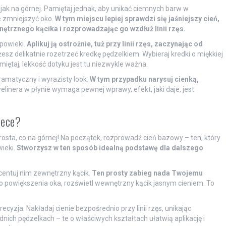
 jak na górnej. Pamiętaj jednak, aby unikać ciemnych barw w
 zmniejszyć oko.
W tym miejscu lepiej sprawdzi się jaśniejszy cień,
nętrznego kącika i rozprowadzając go wzdłuż linii rzęs.
 powieki.
Aplikuj ją ostrożnie, tuż przy linii rzęs, zaczynając od
esz delikatnie rozetrzeć kredkę pędzelkiem. Wybieraj kredki o miękkiej
miętaj, lekkość dotyku jest tu niezwykle ważna.
ramatyczny i wyrazisty look.
W tym przypadku narysuj cienką,
elinera w płynie wymaga pewnej wprawy, efekt, jaki daje, jest
iece?
prosta, co na górnej! Na początek, rozprowadź cień bazowy – ten, który
wieki.
Stworzysz w ten sposób idealną podstawę dla dalszego
kcentuj nim zewnętrzny kącik.
Ten prosty zabieg nada Twojemu
o powiększenia oka, rozświetl wewnętrzny kącik jasnym cieniem. To
cyzja. Nakładaj cienie bezpośrednio przy linii rzęs, unikając
nich pędzelkach – te o właściwych kształtach ułatwią aplikację i