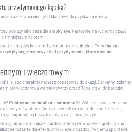
ektu przydymionego kącika?
ia i rozcierania cieni, jest kluczowe do uzyskania efektu
tóry posłuży jako baza dla
smoky eye
. Następnie, na ruchomą część
 z ciemniejszym kolorem.
rzejście między kolorami było naturalne i subtelne.
Ta technika
orzyć płynny, zmysłowy efekt przydymienia, który idealnie
ziennym i wieczorowym
e oka, a jego charakter możesz dopasować do okazji. Delikatny, dzienny
natomiast wieczorowa wersja otworzy przed Tobą drzwi do bardziej
zień?
Postaw na minimalizm i naturalność.
Wybierz jasne, neutralne
ją z dziennym światłem. Cienkim pędzelkiem delikatnie podkreśl linię
ozjaśnij odrobiną beżu, by optycznie je powiększyć.
ć!
Sięgnij po ciemniejsze, bardziej intensywne barwy – grafit, granat,
, delikatnie roztarte dla efektu smoky eye, dodadzą Twojemu spojrzeniu