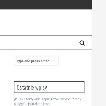
Search
for:
Ostatnie wpisy
Jak efektywnie zapuszczać włosy: Porady i
pielęgnacja krok po kroku