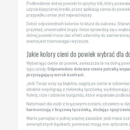
Podkreślenie dolnej powieki to sprytny trik, który pozwal
użycia klasycznej kredki, przez aplikację cienia do powie
przypadku umiar jest najważniejszy.
Dobór odpowiednich kolorów to klucz do sukcesu. Starann
przykład, uniwersalne brązy i beże sprawdzą się u więks
dolnej powieki może dać efekt odwrotny do zamierzoneg
ważna jest równowaga i wyczucie.
Jakie kolory cieni do powiek wybrać dla d
Wybierając cienie do powiek, zwłaszcza te na dolną powi
typu urody.
Odpowiednio dobrane cienie potrafią wspani
przyciągający wzrok kontrast.
Jeśli Twoje oczy są błękitne, sięgnij po cienie w odcie
idealnie współgrają z niebieską tęczówką, wydobywając je
fiolety, róże i odcienie burgundu, które wspaniale podkreśl
Natomiast dla osób z brązowymi oczami, strzałem w dzies
harmonizują z brązową tęczówką, dodając spojrzeniu
Warto pamiętać o jednej ważnej zasadzie: jeśli masz ocz
wewnętrznych kącikach, ponieważ mogą one optycznie 