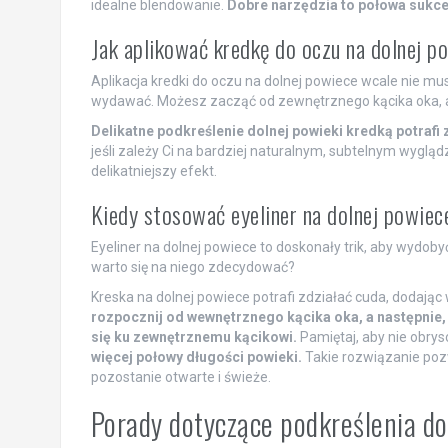
idealne blendowanie.
Dobre narzędzia to połowa sukce
Jak aplikować kredkę do oczu na dolnej p
Aplikacja kredki do oczu na dolnej powiece wcale nie mu
wydawać. Możesz zacząć od zewnętrznego kącika oka, albo,
Delikatne podkreślenie dolnej powieki kredką potrafi
jeśli zależy Ci na bardziej naturalnym, subtelnym wyglą
delikatniejszy efekt.
Kiedy stosować eyeliner na dolnej powiec
Eyeliner na dolnej powiece to doskonały trik, aby wydoby
warto się na niego zdecydować?
Kreska na dolnej powiece potrafi zdziałać cuda, dodając
rozpocznij od wewnętrznego kącika oka, a następnie, 
się ku zewnętrznemu kącikowi.
Pamiętaj, aby nie obry
więcej połowy długości powieki.
Takie rozwiązanie pozw
pozostanie otwarte i świeże.
Porady dotyczące podkreślenia do