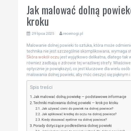
Jak malować dolną powiekę
kroku
29 lipca 2025
receinogi.pl
Malowanie dolnej powieki to sztuka, która może odmieni
technika nie jest szczególnie skomplikowana, wymaga st
Skóra wokół oczu
jest wyjątkowo delikatna, dlatego tak w
również zadbają o zdrowie tej wrażliwej strefy. Właściwe k
optycznie je powiększyć, co jest kluczowe dla wielu osó
malowania dolnej powieki, aby móc cieszyć się pięknym
Spis treści
Jak malować dolną powiekę — podstawowe informacje
Techniki malowania dolnej powieki — krok po kroku
Jak używać cieni do powiek na dolnej powiece?
Jak aplikować kredkę do oczu na dolnej powiece?
Kiedy stosować eyeliner na dolnej powiece?
Porady dotyczące podkreślenia dolnej powieki