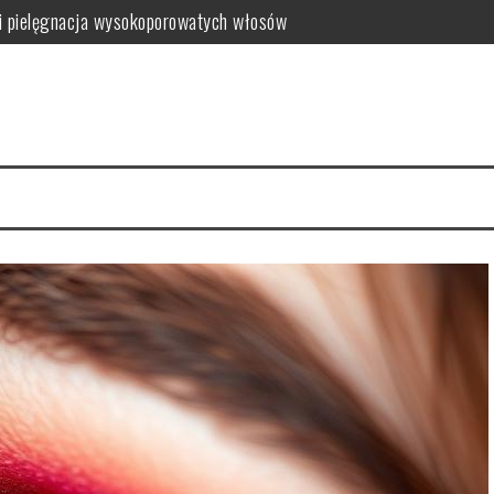
i pielęgnacja wysokoporowatych włosów
ć i jak wybrać najlepszy?
 zalety dla skóry
i i domowe przepisy
anym farbowaniu?
i pielęgnacja krok po kroku