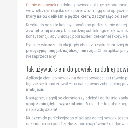
Cienie do powiek
na dolnej powiece aplikuje się podobnie
wewnętrznym kąciku oka, ponieważ mogą one optycznie
który nałóż delikatnie pędzelkiem, zaczynając od zew
Kredka do oczu to kolejny sposób na podkreślenie dolnej
zewnętrznej strony.
Dla bardziej subtelnego efektu, moż
konsystencji, aby uniknąć podrażnień delikatnej skóry. Pa
Eyeliner wkracza do akcji, gdy chcesz uzyskać bardziej d
precyzyjną linię jak najbliżej linii rzęs.
Choć aplikacja ey
niezaprzeczalny.
Jak używać cieni do powiek na dolnej pow
Aplikacja cieni do powiek na dolnej powiece jest równie 
będzie się transferował – na całej powierzchni dolnej po
makijażu.
Następnie, sięgnij po ciemniejszy odcień i delikatnie zaa
spojrzeniu głębi i wyrazistości.
A dla efektu optyczneg
naprawdę działa!
Kluczem do perfekcyjnego makijażu dolnej powieki jest pre
nakładania ich poniżej. Nie zapominaj również o odpowied