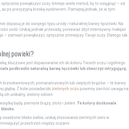
a optycznie powiększyć oczy. Istnieje wiele metod, by to osiągnąć – od
k, aż po precyzyjną kreskę eyelinerem. Pamiętaj jednak, że w tym
ie dopasuj je do swojego typu urody i naturalnej barwy tęczówki. Na
zości osób. Unikaj jednak przesady, ponieważ zbyt intensywny makijaż
o – zamiast powiększyć, optycznie zmniejszy Twoje oczy. Dlatego tak
olnej powieki?
ekę, kluczowe jest dopasowanie ich do koloru Twoich oczu i ogólnego
ale podkreślić naturalną barwę tęczówki lub stworzyć intrygujący,
niach brzoskwiniowych, pomarańczowych lub ciepłych brązów – te barwy
j głębię. Z kolei posiadaczki
zielonych oczu
powinny zwrócić uwagę na
ą ich unikalny, zielony odcień.
iątkę będą ziemiste brązy, złoto i zieleń.
Te kolory doskonale
 blasku.
y osadzone blisko siebie, unikaj stosowania ciemnych cieni w
zmniejszyć przestrzeń między oczami.