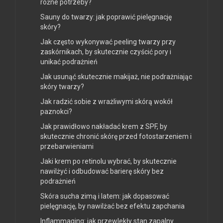
różne potrzeby?
Sauny do twarzy: jak poprawić pielęgnację
skóry?
Jak często wykonywać peeling twarzy przy
zaskórnikach, by skutecznie czyścić pory i
unikać podrażnień
Jak usunąć skutecznie makijaż, nie podrażniając
skóry twarzy?
Jak radzić sobie z wrażliwymi skórą wokół
paznokci?
Jak prawidłowo nakładać krem z SPF, by
skutecznie chronić skórę przed fotostarzeniem i
przebarwieniami
Jaki krem po retinolu wybrać, by skutecznie
nawilżyć i odbudować barierę skóry bez
podrażnień
Skóra sucha zimą i latem: jak dopasować
pielęgnację, by nawilżać bez efektu zapchania
Inflammaging: jak przewlekły stan zapalny