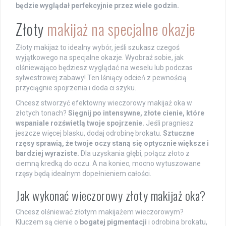
będzie wyglądał perfekcyjnie przez wiele godzin.
Złoty
makijaż na specjalne okazje
Złoty makijaż to idealny wybór, jeśli szukasz czegoś
wyjątkowego na specjalne okazje. Wyobraź sobie, jak
olśniewająco będziesz wyglądać na weselu lub podczas
sylwestrowej zabawy! Ten lśniący odcień z pewnością
przyciągnie spojrzenia i doda ci szyku.
Chcesz stworzyć efektowny wieczorowy makijaż oka w
złotych tonach?
Sięgnij po intensywne, złote cienie, które
wspaniale rozświetlą twoje spojrzenie.
Jeśli pragniesz
jeszcze więcej blasku, dodaj odrobinę brokatu.
Sztuczne
rzęsy sprawią, że twoje oczy staną się optycznie większe i
bardziej wyraziste.
Dla uzyskania głębi, połącz złoto z
ciemną kredką do oczu. A na koniec, mocno wytuszowane
rzęsy będą idealnym dopełnieniem całości.
Jak wykonać wieczorowy złoty makijaż oka?
Chcesz olśniewać złotym makijażem wieczorowym?
Kluczem są cienie o
bogatej pigmentacji
i odrobina brokatu,