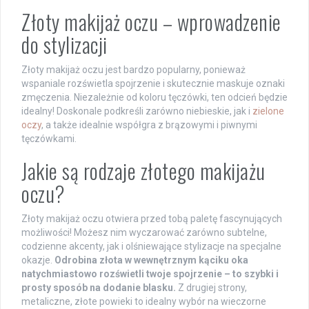
Złoty makijaż oczu – wprowadzenie
do stylizacji
Złoty makijaż oczu jest bardzo popularny, ponieważ
wspaniale rozświetla spojrzenie i skutecznie maskuje oznaki
zmęczenia. Niezależnie od koloru tęczówki, ten odcień będzie
idealny! Doskonale podkreśli zarówno niebieskie, jak i
zielone
oczy
, a także idealnie współgra z brązowymi i piwnymi
tęczówkami.
Jakie są rodzaje złotego makijażu
oczu?
Złoty makijaż oczu otwiera przed tobą paletę fascynujących
możliwości! Możesz nim wyczarować zarówno subtelne,
codzienne akcenty, jak i olśniewające stylizacje na specjalne
okazje.
Odrobina złota w wewnętrznym kąciku oka
natychmiastowo rozświetli twoje spojrzenie – to szybki i
prosty sposób na dodanie blasku.
Z drugiej strony,
metaliczne, złote powieki to idealny wybór na wieczorne