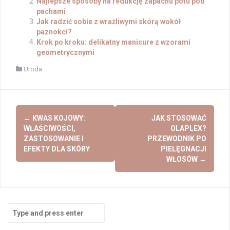
Najlepsze sposoby na redukcję zapachu potu pod
pachami
Jak radzić sobie z wrażliwymi skórą wokół
paznokci?
Krok po kroku: delikatny manicure z wzorami
geometrycznymi
Uroda
Post
←
KWAS KOJOWY:
JAK STOSOWAĆ
navigation
WŁAŚCIWOŚCI,
OLAPLEX?
ZASTOSOWANIE I
PRZEWODNIK PO
EFEKTY DLA SKÓRY
PIELĘGNACJI
WŁOSÓW
→
Search
for: