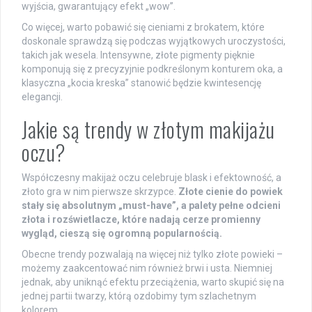
wyjścia, gwarantujący efekt „wow”.
Co więcej, warto pobawić się cieniami z brokatem, które
doskonale sprawdzą się podczas wyjątkowych uroczystości,
takich jak wesela. Intensywne, złote pigmenty pięknie
komponują się z precyzyjnie podkreślonym konturem oka, a
klasyczna „kocia kreska” stanowić będzie kwintesencję
elegancji.
Jakie są trendy w złotym makijażu
oczu?
Współczesny makijaż oczu celebruje blask i efektowność, a
złoto gra w nim pierwsze skrzypce.
Złote cienie do powiek
stały się absolutnym „must-have”, a palety pełne odcieni
złota i rozświetlacze, które nadają cerze promienny
wygląd, cieszą się ogromną popularnością.
Obecne trendy pozwalają na więcej niż tylko złote powieki –
możemy zaakcentować nim również brwi i usta. Niemniej
jednak, aby uniknąć efektu przeciążenia, warto skupić się na
jednej partii twarzy, którą ozdobimy tym szlachetnym
kolorem.