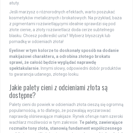
atuty.
Jeśli marzysz o różnorodnych efektach, warto poszukać
kosmetyków metalicznych i brokatowych. Na przykład, baza
z pigmentami rozświetlającymi idealnie sprawdzi się pod
złote cienie, a złoty rozświetlacz doda cerze subtelnego
blasku. Chcesz podkreślić usta? Wybierz błyszczyk lub
pomadkę w odcieniach złota!
Eyeliner w tym kolorze to doskonały sposób na dodanie
makijażowi charakteru, a odrobina złotego brokatu
sprawi, że całość będzie wyglądać naprawdę
spektakularnie.
Innymi słowy, odpowiedni dobór produktów
to gwarancja udanego, złotego looku.
Jakie palety cieni z odcieniami złota są
dostępne?
Palety cieni do powiek w odcieniach złota cieszą się ogromną
popularnością, a to dlatego, że pozwalają wyczarować
naprawdę olśniewające makijaże. Rynek oferuje nam szeroki
wachlarz możliwości w tym zakresie.
Te palety, zawierające
rozmaite tony złota, stanowią fundament współczesnego