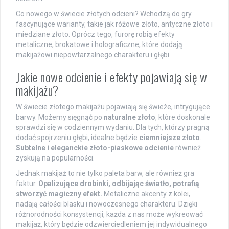
Co nowego w świecie złotych odcieni? Wchodzą do gry
fascynujące warianty, takie jak różowe złoto, antyczne złoto i
miedziane złoto. Oprócz tego, furorę robią efekty
metaliczne, brokatowe i holograficzne, które dodają
makijażowi niepowtarzalnego charakteru i głębi.
Jakie nowe odcienie i efekty pojawiają się w
makijażu?
W świecie złotego makijażu pojawiają się świeże, intrygujące
barwy. Możemy sięgnąć po
naturalne złoto
, które doskonale
sprawdzi się w codziennym wydaniu. Dla tych, którzy pragną
dodać spojrzeniu głębi, idealne będzie
ciemniejsze złoto
.
Subtelne i eleganckie złoto-piaskowe odcienie
również
zyskują na popularności.
Jednak makijaż to nie tylko paleta barw, ale również gra
faktur.
Opalizujące drobinki, odbijając światło, potrafią
stworzyć magiczny efekt.
Metaliczne akcenty z kolei,
nadają całości blasku i nowoczesnego charakteru. Dzięki
różnorodności konsystencji, każda z nas może wykreować
makijaż, który będzie odzwierciedleniem jej indywidualnego