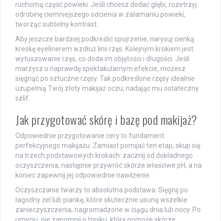
ruchomą część powieki. Jeśli chcesz dodać głębi, rozetrzyj
odrobinę ciemniejszego odcienia w załamaniu powieki,
tworząc subtelny kontrast.
Aby jeszcze bardziej podkreślić spojrzenie, narysuj cienką
kreskę eyelinerem wzdłuż linii rzęs. Kolejnym krokiem jest
wytuszowanie rzęs, co doda im objętości i długości. Jeśli
marzysz o naprawdę spektakularnym efekcie, możesz
sięgnąć po sztuczne rzęsy. Tak podkreślone rzęsy idealnie
uzupełnią Twój złoty makijaż oczu, nadając mu ostateczny
szlif.
Jak przygotować skórę i bazę pod makijaż?
Odpowiednie przygotowanie cery to fundament
perfekcyjnego makijażu. Zamiast pomijać ten etap, skup się
na trzech podstawowych krokach: zacznij od dokładnego
oczyszczenia, następnie przywróć skórze właściwe pH, a na
koniec zapewnij jej odpowiednie nawilżenie.
Oczyszczanie twarzy to absolutna podstawa. Sięgnij po
łagodny żel lub piankę, które skutecznie usuną wszelkie
zanieczyszczenia, nagromadzone w ciągu dnia lub nocy. Po
umyciu, nie zapomnij o toniku, który pomoże skórze