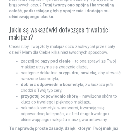
brązowych oczu?
Tutaj tworzy ono spójną i harmonijną
całość, podkreślając głębię spojrzenia i dodając mu
olśniewającego blasku.
Jakie są wskazówki dotyczące trwałości
makijażu?
Chcesz, by Twój złoty makijaż oczu zachwycał przez cały
dzień? Mam dla Ciebie kilka niezawodnych sposobów.
zacznij od
bazy pod cienie
– to ona sprawi, że Twój
makijaż utrzyma się znacznie dłużej,
następnie delikatnie
przypudruj powiekę
, aby utrwalić
nałożone kosmetyki,
dobierz odpowiednie kosmetyki
, zwłaszcza jeśli
chodzi o Twój typ cery,
przygotuj odpowiednio skórę
– nawilżona skóra to
klucz do trwałego i pięknego makijażu,
nakładaj kosmetyki warstwami, trzymając się
odpowiedniej kolejności, a efekt długotrwałego i
olśniewającego makijażu masz gwarantowany.
To naprawdę proste zasady, dzięki którym Twój makijaż