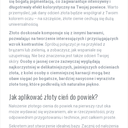
się bogatą pigmentacją, co zagwarantuje intensywny i
długotrwały efekt kolorystyczny na Twojej powiece.
Warto
przemyśleć, jak dany odcień złota będzie współgrał z Twoim
kolorem oczu – na szczęście, złote cienie cechują się dużą
uniwersalnością.
Złoto doskonale komponuje się z innymi barwami,
pozwalając na tworzenie interesujących i przyciągających
wzrok kontrastów.
Spróbuj połączyć je na przykład z
brązami lub zielenią, a zobaczysz, jak wspaniale się
uzupełniają. Nie bez znaczenia jest także odcień Twojej
skóry.
Osoby o jasnej cerze zazwyczaj wyglądają
najkorzystniej w delikatniejszych, jaśniejszych odcieniach
złota, z kolei osoby o ciemniejszej karnacji mogą bez
obaw sięgać po bogatsze, bardziej nasycone i wyraziste
złote tony, które podkreślą ich naturalne piękno.
Jak aplikować złoty cień do powiek?
Nałożenie złotego cienia do powiek na pierwszy rzut oka
może wydawać się wyzwaniem, ale w rzeczywistości, przy
odpowiednim przygotowaniu i technice, jest całkiem proste.
Sekretem jest stworzenie idealnej bazy. Zacznij od nałożenia