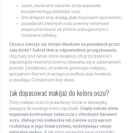
ciepłe, słoneczne odcienie złota wspaniale
komplementują niebieskie oczy,
chłodniejsze tony dodają głębi brązowym tęczówkom,
posiadaczki zielonych oczu powinny natomiast
eksperymentować ze złotem wzbogaconym o
miedziane refleksy.
Chcesz cieszyć się złotym blaskiem na powiekach przez
cały dzień? Sekret tkwi w odpowiednim przygotowaniu.
Użyj bazy pod cienie, która zwiększy ich przyczepność i
zapobiegnie nieestetycznemu rolowaniu się w załamaniach
powieki. Dodatkowo, utrwalenie gotowego makijażu
specjalnym fixerem znacząco przedłuży jego trwałość,
pozwalając Ci błyszczeć bez obaw.
Jak dopasować makijaż do koloru oczu?
Złoty makijaż oczu to prawdziwy strzał w dziesiątkę,
pasujący do każdego koloru tęczówki.
Ciepły odcień złota
wspaniale kontrastuje zwłaszcza z chłodnymi barwami
oczu, dlatego też niebieskie lub zielone oczy wprost
rozkwitają w jego towarzystwie, wydobywając swoje
naturalne piękno.
A jak złoto sprawdza się w przypadku