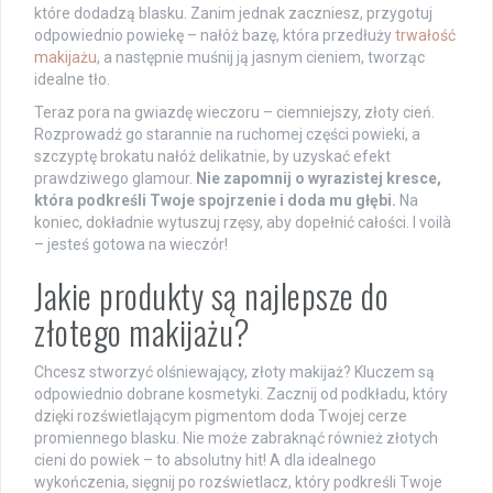
które dodadzą blasku. Zanim jednak zaczniesz, przygotuj
odpowiednio powiekę – nałóż bazę, która przedłuży
trwałość
makijażu
, a następnie muśnij ją jasnym cieniem, tworząc
idealne tło.
Teraz pora na gwiazdę wieczoru – ciemniejszy, złoty cień.
Rozprowadź go starannie na ruchomej części powieki, a
szczyptę brokatu nałóż delikatnie, by uzyskać efekt
prawdziwego glamour.
Nie zapomnij o wyrazistej kresce,
która podkreśli Twoje spojrzenie i doda mu głębi.
Na
koniec, dokładnie wytuszuj rzęsy, aby dopełnić całości. I voilà
– jesteś gotowa na wieczór!
Jakie produkty są najlepsze do
złotego makijażu?
Chcesz stworzyć olśniewający, złoty makijaż? Kluczem są
odpowiednio dobrane kosmetyki. Zacznij od podkładu, który
dzięki rozświetlającym pigmentom doda Twojej cerze
promiennego blasku. Nie może zabraknąć również złotych
cieni do powiek – to absolutny hit! A dla idealnego
wykończenia, sięgnij po rozświetlacz, który podkreśli Twoje