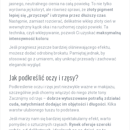
jasnego, neutralnego cienia na całą powiekę. To nie tylko
wyrówna jej koloryt, ale również sprawi, że
złoty pigment
lepiej się „przyczepi” i utrzyma przez dłuższy czas
.
Następnie, zamiast rozcierać, delikatnie wklep złoty cień w
wewnętrzny kącik oka i na ruchomej części powieki. Ta
technika, czyli wklepywanie, pozwoli Ci uzyskać
maksymalną
intensywność koloru
.
Jeśli pragniesz jeszcze bardziej olśniewającego efektu,
możesz dodać odrobinę brokatu. Pamiętaj jednak, by
stosować go z umiarem, aby uniknąć przesady i zachować
elegancki wygląd.
Jak podkreślić oczy i rzęsy?
Podkreślenie oczu i rzęs jest niezwykle ważne w makijażu,
szczególnie jeśli chcemy włączyć do niego złote tony.
Zacznijmy od rzęs –
dobrze wytuszowane potrafią zdziałać
cuda, natychmiast dodając im objętości i długości.
Kilka
warstw ulubionego tuszu to podstawa.
Jeśli marzy nam się bardziej spektakularny efekt, warto
pomyśleć o sztucznych rzęsach.
Rynek oferuje szeroki