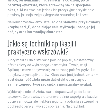
wybór, od delikatnych, idealnych na co dzień, po te
bardziej wyraziste, które sprawdzą się na specjalne
okazje.
Kluczowe jest jednak ich precyzyjne przyklejenie –
powinny jak najbliżej przylegać do naturalnej linii rzęs.
Na koniec zostawiamy usta.
To one stanowią przysłowiową
kropkę nad „i”, dopełniając całą stylizację i nadając jej
spójny oraz harmonijny charakter.
Jakie są techniki aplikacji i
praktyczne wskazówki?
Złoty makijaż daje szerokie pole do popisu, a ostateczny
efekt zależy od wybranego kosmetyku i Twojej wizji.
Aplikacja może odbywać się za pomocą palców, pędzli lub
dedykowanych aplikatorów.
Kluczowe jest jednak umiar –
zbyt duża ilość złota może dać efekt odwrotny do
zamierzonego, tworząc ciężki i nienaturalny wygląd.
Wybierając odcień złota, warto dopasować go do koloru
tęczówki. Co prawda, złoto uniwersalnie współgra z każdym
odcieniem oczu, ale niektóre jego tony potrafią szczególnie
podkreślić barwę Twojego spojrzenia. Na przykład: