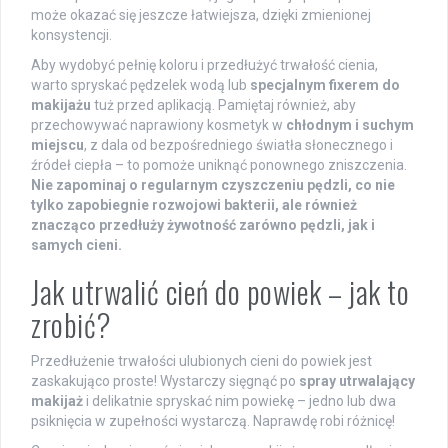
może okazać się jeszcze łatwiejsza, dzięki zmienionej
konsystencji.
Aby wydobyć pełnię koloru i przedłużyć trwałość cienia,
warto spryskać pędzelek wodą lub
specjalnym fixerem do
makijażu
tuż przed aplikacją. Pamiętaj również, aby
przechowywać naprawiony kosmetyk w
chłodnym i suchym
miejscu
, z dala od bezpośredniego światła słonecznego i
źródeł ciepła – to pomoże uniknąć ponownego zniszczenia.
Nie zapominaj o regularnym czyszczeniu pędzli, co nie
tylko zapobiegnie rozwojowi bakterii, ale również
znacząco przedłuży żywotność zarówno pędzli, jak i
samych cieni.
Jak utrwalić cień do powiek – jak to
zrobić?
Przedłużenie trwałości ulubionych cieni do powiek jest
zaskakująco proste! Wystarczy sięgnąć po
spray utrwalający
makijaż
i delikatnie spryskać nim powiekę – jedno lub dwa
psiknięcia w zupełności wystarczą. Naprawdę robi różnicę!