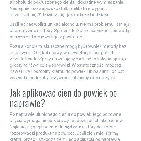
alkoholu do pokruszonego cienia i dokładne wymieszanie.
Następnie, używając szpatułki, delikatnie wygładź
powierzchnię.
Zdziwisz się, jak dobrze to działa!
Jeśli jednak wolisz unikać alkoholu, nie ma problemu. Istnieją
alternatywne metody. Spróbuj delikatnie spryskać cień wodą i
ostrożnie uformować go z powrotem.
Poza alkoholem, skuteczne mogą być również metody bez
jego użycia. Olej kokosowy, w niewielkiej ilości, potrafi
zdziałać cuda. Spray utrwalający makijaż to kolejna opcja, a
gliceryna również się sprawdzi. W ostateczności możesz
nawet użyć odrobiny kremu do powiek lub balsamu do ust –
wszystko po to, aby przywrócić ulubiony cień do życia.
Jak aplikować cień do powiek po
naprawie?
Po naprawie ulubionego cienia do powiek, jego ponowne
użycie wymaga nieco wprawy i odpowiednich akcesoriów.
Najlepiej sięgnąć po
miękki pędzelek
, który delikatnie
rozprowadzi produkt na powiece. Jeśli cień miał formę
kremu przed uszkodzeniem, jego aplikacja po naprawie