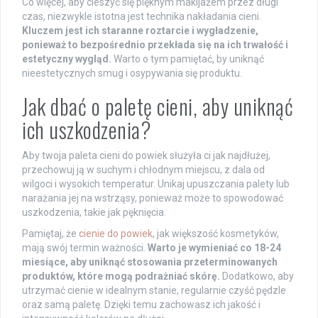
Co więcej, aby cieszyć się pięknym makijażem przez długi
czas, niezwykle istotna jest technika nakładania cieni.
Kluczem jest ich staranne roztarcie i wygładzenie,
ponieważ to bezpośrednio przekłada się na ich trwałość i
estetyczny wygląd.
Warto o tym pamiętać, by uniknąć
nieestetycznych smug i osypywania się produktu.
Jak dbać o paletę cieni, aby uniknąć
ich uszkodzenia?
Aby twoja paleta cieni do powiek służyła ci jak najdłużej,
przechowuj ją w suchym i chłodnym miejscu, z dala od
wilgoci i wysokich temperatur. Unikaj upuszczania palety lub
narażania jej na wstrząsy, ponieważ może to spowodować
uszkodzenia, takie jak pęknięcia.
Pamiętaj, że
cienie do powiek
, jak większość kosmetyków,
mają swój termin ważności.
Warto je wymieniać co 18-24
miesiące, aby uniknąć stosowania przeterminowanych
produktów, które mogą podrażniać skórę.
Dodatkowo, aby
utrzymać cienie w idealnym stanie, regularnie czyść pędzle
oraz samą paletę. Dzięki temu zachowasz ich jakość i