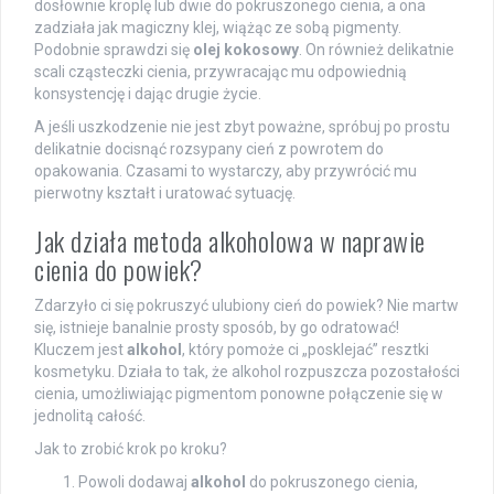
dosłownie kroplę lub dwie do pokruszonego cienia, a ona
zadziała jak magiczny klej, wiążąc ze sobą pigmenty.
Podobnie sprawdzi się
olej kokosowy
. On również delikatnie
scali cząsteczki cienia, przywracając mu odpowiednią
konsystencję i dając drugie życie.
A jeśli uszkodzenie nie jest zbyt poważne, spróbuj po prostu
delikatnie docisnąć rozsypany cień z powrotem do
opakowania. Czasami to wystarczy, aby przywrócić mu
pierwotny kształt i uratować sytuację.
Jak działa metoda alkoholowa w naprawie
cienia do powiek?
Zdarzyło ci się pokruszyć ulubiony cień do powiek? Nie martw
się, istnieje banalnie prosty sposób, by go odratować!
Kluczem jest
alkohol
, który pomoże ci „posklejać” resztki
kosmetyku. Działa to tak, że alkohol rozpuszcza pozostałości
cienia, umożliwiając pigmentom ponowne połączenie się w
jednolitą całość.
Jak to zrobić krok po kroku?
Powoli dodawaj
alkohol
do pokruszonego cienia,