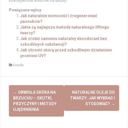
intensywność kolorów na dłużej.
Powiązane wpisy:
Jak naturalnie wzmocnić i zregenerować
paznokcie?
Jakie są najlepsze metody naturalnego liftingu
twarzy?
Jak zrobić samemu naturalny dezodorant bez
szkodliwych substancji?
Jak chronić skórę przed szkodliwym działaniem
promieni UV?
Uroda
Post
←
OBWISŁA SKÓRA NA
NATURALNE OLEJE DO
navigation
BRZUCHU – SKUTKI,
TWARZY: JAK WYBRAĆ I
PRZYCZYNY I METODY
STOSOWAĆ?
→
UJĘDRNIENIA