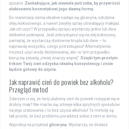
spiżarni.
Zaskakujące, jak niewiele potrzeba, by przywrócić
ulubionemu kosmetykowi jego dawną formę.
Do reanimacji cienia idealnie nadaje się gliceryna, odrobina
oleju kokosowego, a nawet zwykły spray utrwalający makijaż.
Jak ich użyć? W przypadku sprayu wystarczy jedno lub dwa
delikatne psiknięcia. Jeśli zdecydujesz się na olej kokosowy,
pamiętaj, że wystarczą dosłownie kropla lub dwie – to
naprawdę wszystko, czego potrzebujesz! Alternatywnie,
możesz użyć wody destylowanej, ale i w tym przypadku
kieruj się zasadą „mniej znaczy więcej”.
Dzięki tym prostym
trikom Twój cień odzyska idealną konsystencję i znów
będzie gotowy do użycia.
Jak naprawić cień do powiek bez alkoholu?
Przegląd metod
Zdarzyło ci się, że twój ulubiony cień do powiek rozsypał się w
drobny mak? Nie martw się, istnieje kilka sprytnych sposobów
na jego uratowanie, i to bez użycia alkoholu! Te metody są
tak proste, że bez problemu poradzisz sobie z nimi w domu.
Wypróbuj na przykład
glicerynę
. Wystarczy, że dodasz