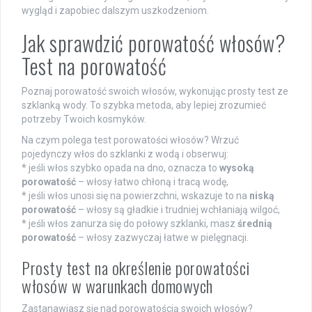
wygląd i zapobiec dalszym uszkodzeniom.
Jak sprawdzić porowatość włosów?
Test na porowatość
Poznaj porowatość swoich włosów, wykonując prosty test ze
szklanką wody. To szybka metoda, aby lepiej zrozumieć
potrzeby Twoich kosmyków.
Na czym polega test porowatości włosów? Wrzuć
pojedynczy włos do szklanki z wodą i obserwuj:
* jeśli włos szybko opada na dno, oznacza to
wysoką
porowatość
– włosy łatwo chłoną i tracą wodę,
* jeśli włos unosi się na powierzchni, wskazuje to na
niską
porowatość
– włosy są gładkie i trudniej wchłaniają wilgoć,
* jeśli włos zanurza się do połowy szklanki, masz
średnią
porowatość
– włosy zazwyczaj łatwe w pielęgnacji.
Prosty test na określenie porowatości
włosów w warunkach domowych
Zastanawiasz się nad porowatością swoich włosów?