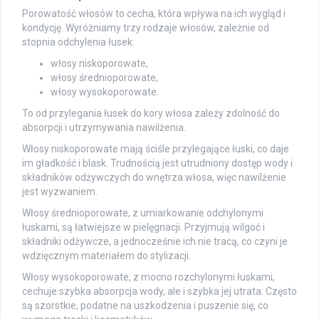
Porowatość włosów to cecha, która wpływa na ich wygląd i
kondycję. Wyróżniamy trzy rodzaje włosów, zależnie od
stopnia odchylenia łusek:
włosy niskoporowate,
włosy średnioporowate,
włosy wysokoporowate.
To od przylegania łusek do kory włosa zależy zdolność do
absorpcji i utrzymywania nawilżenia.
Włosy niskoporowate mają ściśle przylegające łuski, co daje
im gładkość i blask. Trudnością jest utrudniony dostęp wody i
składników odżywczych do wnętrza włosa, więc nawilżenie
jest wyzwaniem.
Włosy średnioporowate, z umiarkowanie odchylonymi
łuskami, są łatwiejsze w pielęgnacji. Przyjmują wilgoć i
składniki odżywcze, a jednocześnie ich nie tracą, co czyni je
wdzięcznym materiałem do stylizacji.
Włosy wysokoporowate, z mocno rozchylonymi łuskami,
cechuje szybka absorpcja wody, ale i szybka jej utrata. Często
są szorstkie, podatne na uszkodzenia i puszenie się, co