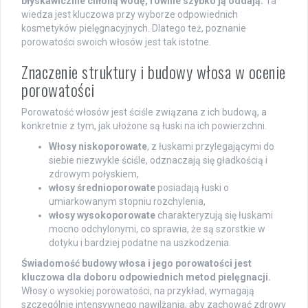
błyskawicznie chłoną wodę, równie szybko ją oddają.
Ta
wiedza jest kluczowa przy wyborze odpowiednich
kosmetyków pielęgnacyjnych. Dlatego też, poznanie
porowatości swoich włosów jest tak istotne.
Znaczenie struktury i budowy włosa w ocenie
porowatości
Porowatość włosów jest ściśle związana z ich budową, a
konkretnie z tym, jak ułożone są łuski na ich powierzchni.
Włosy niskoporowate
, z łuskami przylegającymi do
siebie niezwykle ściśle, odznaczają się gładkością i
zdrowym połyskiem,
włosy średnioporowate
posiadają łuski o
umiarkowanym stopniu rozchylenia,
włosy wysokoporowate
charakteryzują się łuskami
mocno odchylonymi, co sprawia, że są szorstkie w
dotyku i bardziej podatne na uszkodzenia.
Świadomość budowy włosa i jego porowatości jest
kluczowa dla doboru odpowiednich metod pielęgnacji.
Włosy o wysokiej porowatości, na przykład, wymagają
szczególnie intensywnego nawilżania, aby zachować zdrowy