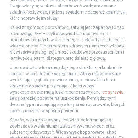
Twoje włosy są w stanie absorbować wodę oraz cenne
składniki odżywcze, możesz świadomie dobierać kosmetyki,
które naprawdę im służą.
Dzięki znajomości porowatości, łatwiej jest zapanować nad
równowagą PEH – czyli odpowiednim stosowaniem
produktów bogatych w emolienty, humektanty i proteiny. To
właśnie one są fundamentem zdrowych i lśniących włosów.
Niewłaściwa pielęgnacja może skutkować przesuszeniem i
łamliwością pasm, dlatego warto działać z głową.
O porowatości włosa decyduje jego struktura, a konkretnie
sposób, w jaki ułożone są jego łuski. Włosy niskoporowate
wyróżniają się gładką powierzchnią, ponieważ ich łuski
szczelnie do siebie przylegają. Z kolei włosy
wysokoporowate mają łuski mocno rozchylone,
co sprawia
,
że są bardziej podatne na uszkodzenia. Pomiędzy tymi
dwoma typami znajdują się włosy średnioporowate, których
łuski są ułożone w sposób pośredni.
Sposób, w jaki zbudowany jest włos, determinuje jego
zdolność do wchłaniania i zatrzymywania wilgoci oraz
substancji odżywczych.
Włosy wysokoporowate, choć