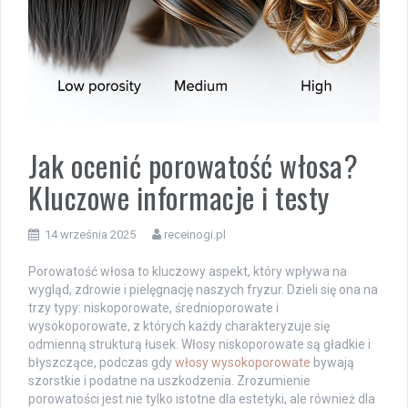
Jak ocenić porowatość włosa?
Kluczowe informacje i testy
14 września 2025
receinogi.pl
Porowatość włosa to kluczowy aspekt, który wpływa na
wygląd, zdrowie i pielęgnację naszych fryzur. Dzieli się ona na
trzy typy: niskoporowate, średnioporowate i
wysokoporowate, z których każdy charakteryzuje się
odmienną strukturą łusek. Włosy niskoporowate są gładkie i
błyszczące, podczas gdy
włosy wysokoporowate
bywają
szorstkie i podatne na uszkodzenia. Zrozumienie
porowatości jest nie tylko istotne dla estetyki, ale również dla