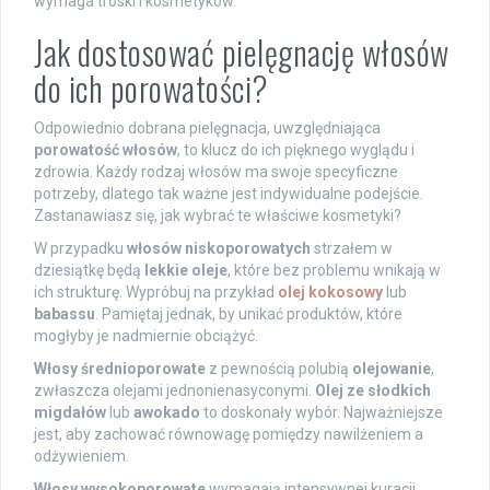
wymaga troski i kosmetyków.
Jak dostosować pielęgnację włosów
do ich porowatości?
Odpowiednio dobrana pielęgnacja, uwzględniająca
porowatość włosów
, to klucz do ich pięknego wyglądu i
zdrowia. Każdy rodzaj włosów ma swoje specyficzne
potrzeby, dlatego tak ważne jest indywidualne podejście.
Zastanawiasz się, jak wybrać te właściwe kosmetyki?
W przypadku
włosów niskoporowatych
strzałem w
dziesiątkę będą
lekkie oleje
, które bez problemu wnikają w
ich strukturę. Wypróbuj na przykład
olej kokosowy
lub
babassu
. Pamiętaj jednak, by unikać produktów, które
mogłyby je nadmiernie obciążyć.
Włosy średnioporowate
z pewnością polubią
olejowanie
,
zwłaszcza olejami jednonienasyconymi.
Olej ze słodkich
migdałów
lub
awokado
to doskonały wybór. Najważniejsze
jest, aby zachować równowagę pomiędzy nawilżeniem a
odżywieniem.
Włosy wysokoporowate
wymagają intensywnej kuracji.