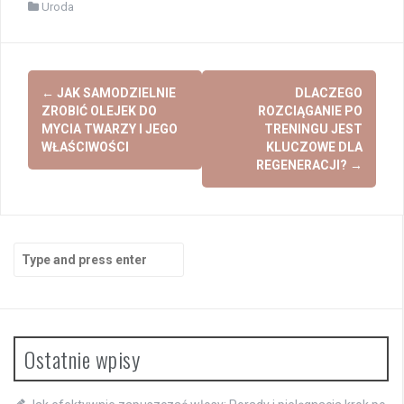
Uroda
Post
←
JAK SAMODZIELNIE
DLACZEGO
navigation
ZROBIĆ OLEJEK DO
ROZCIĄGANIE PO
MYCIA TWARZY I JEGO
TRENINGU JEST
WŁAŚCIWOŚCI
KLUCZOWE DLA
REGENERACJI?
→
Search
for:
Ostatnie wpisy