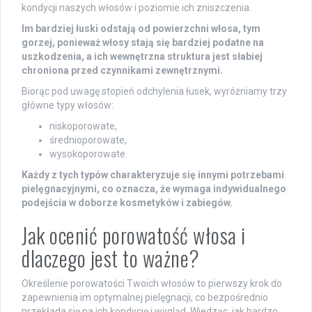
kondycji naszych włosów i poziomie ich zniszczenia.
Im bardziej łuski odstają od powierzchni włosa, tym
gorzej, ponieważ włosy stają się bardziej podatne na
uszkodzenia, a ich wewnętrzna struktura jest słabiej
chroniona przed czynnikami zewnętrznymi.
Biorąc pod uwagę stopień odchylenia łusek, wyróżniamy trzy
główne typy włosów:
niskoporowate,
średnioporowate,
wysokoporowate.
Każdy z tych typów charakteryzuje się innymi potrzebami
pielęgnacyjnymi, co oznacza, że wymaga indywidualnego
podejścia w doborze kosmetyków i zabiegów.
Jak ocenić porowatość włosa i
dlaczego jest to ważne?
Określenie porowatości Twoich włosów to pierwszy krok do
zapewnienia im optymalnej pielęgnacji, co bezpośrednio
przekłada się na ich kondycję i wygląd. Wiedząc, jak bardzo