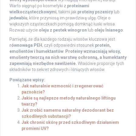
Warto sięgnąć po kosmetyki z
proteinami
wielkocząsteczkowymi
, takimi jak
proteiny pszenicy
lub
jedwabiu
, które przyniosą im prawdziwą ulgę. Oleje o
większych cząsteczkach pomogą domknąć łuski włosa.
Rozważ użycie
oleju z pestek winogron
lub
oleju lnianego
.
Pamiętaj, że dla każdego rodzaju włosów kluczowa jest
równowaga PEH
, czyli odpowiedni stosunek
protein,
emolientów i humektantów
.
Proteiny wzmacniają włosy,
emolienty tworzą na nich warstwę ochronną, a humektanty
zapewniają niezbędne nawilżenie.
Właściwe proporcje tych
składników to sekret zdrowych i lśniących włosów.
Powiązane wpisy:
Jak naturalnie wzmocnić i zregenerować
paznokcie?
Jakie są najlepsze metody naturalnego liftingu
twarzy?
Jak zrobić samemu naturalny dezodorant bez
szkodliwych substancji?
Jak chronić skórę przed szkodliwym działaniem
promieni UV?