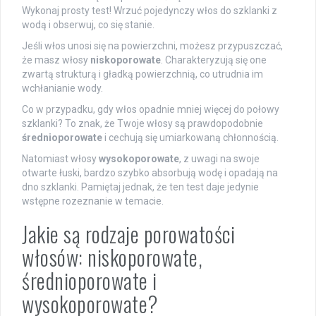
Wykonaj prosty test! Wrzuć pojedynczy włos do szklanki z
wodą i obserwuj, co się stanie.
Jeśli włos unosi się na powierzchni, możesz przypuszczać,
że masz włosy
niskoporowate
. Charakteryzują się one
zwartą strukturą i gładką powierzchnią, co utrudnia im
wchłanianie wody.
Co w przypadku, gdy włos opadnie mniej więcej do połowy
szklanki? To znak, że Twoje włosy są prawdopodobnie
średnioporowate
i cechują się umiarkowaną chłonnością.
Natomiast włosy
wysokoporowate
, z uwagi na swoje
otwarte łuski, bardzo szybko absorbują wodę i opadają na
dno szklanki. Pamiętaj jednak, że ten test daje jedynie
wstępne rozeznanie w temacie.
Jakie są rodzaje porowatości
włosów: niskoporowate,
średnioporowate i
wysokoporowate?