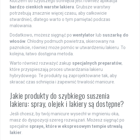
Kluczem do szybszego schnięcia jest również aplikacja
bardzo cienkich warstw lakieru
. Grubsze warstwy
potrzebują znacznie więcej czasu, aby całkowicie
stwardnieć, dlatego warto o tym pamiętać podczas
malowania.
Dodatkowo, możesz sięgnąć po
wentylator
lub
suszarkę do
włosów
. Chłodny podmuch powietrza, skierowany na
paznokcie, również może pomóc w utwardzeniu lakieru. To
kolejna, łatwo dostępna metoda.
Warto również rozważyć zakup
specjalnych preparatów
,
które przyspieszają proces utwardzania lakieru
hybrydowego. Te produkty są zaprojektowane tak, aby
skracać czas schnięcia i zapewnić trwałość manicure.
Jakie produkty do szybkiego suszenia
lakieru: spray, olejek i lakiery są dostępne?
Jeśli chcesz, by twój manicure wysechł w mgnieniu oka,
masz do dyspozycji szereg rozwiązań. Możesz sięgnąć po
specjalne
spraye, które w ekspresowym tempie utrwalą
lakier
.