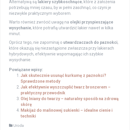
Alternatywą są
lakiery szybkoschnące
, które z założenia
potrzebują mniej czasu, by w pełni zaschnąć, co czyni je
niezwykle praktycznym wyborem.
Warto również zwrócić uwagę na
olejki przyspieszające
wysychanie
, które potrafią utwardzić lakier nawet w kilka
minut.
Oprócz tego, nie zapominaj o
utwardzaczach do paznokci
,
które okazują się niezastąpione zwłaszcza przy lakierach
hybrydowych, efektywnie wspomagając ich szybkie
wysychanie.
Powiązane wpisy:
Jak skutecznie usunąć kurkumę z paznokci?
Sprawdzone metody
Jak efektywnie wyszczuplić twarz bronzerem –
praktyczny przewodnik
Olej lniany do twarzy – naturalny sposób na zdrową
skórę
Makijaż do malinowej sukienki – idealne cienie i
techniki
Uroda