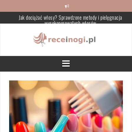
Skip
to
content
Jak dociążać włosy? Sprawdzone metody i pielęgnacja
wysokoporowatych włosów
Krem ze śluzu ślimaka – co warto wiedzieć i jak wybrać najlepsz
Makijaż natryskowy – trwałość, technika i zalety dla skóry
Cytryna w pielęgnacji skóry – właściwości i domowe przepisy
Jak skutecznie rozjaśnić włosy po nieudanym farbowaniu?
Jak efektywnie zapuszczać włosy: Porady i pielęgnacja krok po
kroku