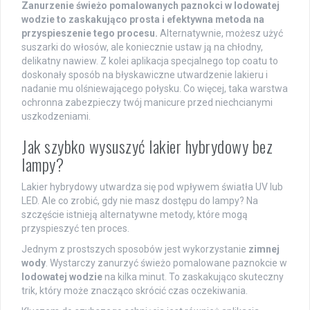
Zanurzenie świeżo pomalowanych paznokci w lodowatej
wodzie to zaskakująco prosta i efektywna metoda na
przyspieszenie tego procesu.
Alternatywnie, możesz użyć
suszarki do włosów, ale koniecznie ustaw ją na chłodny,
delikatny nawiew. Z kolei aplikacja specjalnego top coatu to
doskonały sposób na błyskawiczne utwardzenie lakieru i
nadanie mu olśniewającego połysku. Co więcej, taka warstwa
ochronna zabezpieczy twój manicure przed niechcianymi
uszkodzeniami.
Jak szybko wysuszyć lakier hybrydowy bez
lampy?
Lakier hybrydowy utwardza się pod wpływem światła UV lub
LED. Ale co zrobić, gdy nie masz dostępu do lampy? Na
szczęście istnieją alternatywne metody, które mogą
przyspieszyć ten proces.
Jednym z prostszych sposobów jest wykorzystanie
zimnej
wody
. Wystarczy zanurzyć świeżo pomalowane paznokcie w
lodowatej wodzie
na kilka minut. To zaskakująco skuteczny
trik, który może znacząco skrócić czas oczekiwania.