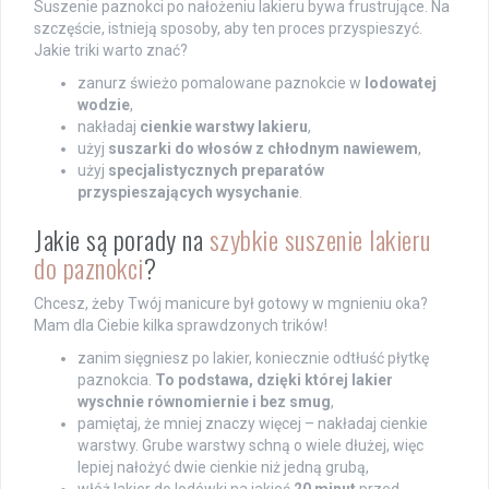
Suszenie paznokci po nałożeniu lakieru bywa frustrujące. Na
szczęście, istnieją sposoby, aby ten proces przyspieszyć.
Jakie triki warto znać?
zanurz świeżo pomalowane paznokcie w
lodowatej
wodzie
,
nakładaj
cienkie warstwy lakieru
,
użyj
suszarki do włosów z chłodnym nawiewem
,
użyj
specjalistycznych preparatów
przyspieszających wysychanie
.
Jakie są porady na
szybkie suszenie lakieru
do paznokci
?
Chcesz, żeby Twój manicure był gotowy w mgnieniu oka?
Mam dla Ciebie kilka sprawdzonych trików!
zanim sięgniesz po lakier, koniecznie odtłuść płytkę
paznokcia.
To podstawa, dzięki której lakier
wyschnie równomiernie i bez smug
,
pamiętaj, że mniej znaczy więcej – nakładaj cienkie
warstwy. Grube warstwy schną o wiele dłużej, więc
lepiej nałożyć dwie cienkie niż jedną grubą,
włóż lakier do lodówki na jakieś
20 minut
przed