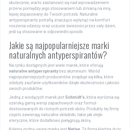
skutecznie, warto zastanowić się nad wprowadzeniem
przerw pomiędzy jego stosowaniem lub zmianą na inny,
lepiej dopasowany do Twoich potrzeb. Naturalne
antyperspiranty potrafią znacząco wpłynąć na komfort
noszenia odzieży oraz uczucie świeżości przez cały dzień,
jeśli są stosowane w odpowiedni sposób.
Jakie są najpopularniejsze marki
naturalnych antyperspirantów?
Na rynku dostępnych jest wiele marek, które oferują
naturalne antyperspiranty
bez aluminium. Wśród
najpopularniejszych producentów znajduje się kilka, które
zdobyły zaufanie użytkowników dzięki skuteczności i jakości
swoich produktów.
Jedną z wiodących marek jest
Schmidt’s
, która wyróżnia się
szeroką gamą wersji zapachowych oraz formuł
dostosowanych do różnych potrzeb skóry. Produkty tej firmy
często zawierają naturalne składniki, takie jak olejki
eteryczne, które dodatkowo pielęgnują skórę.
Kolejną godną uwagi marką jest
Native
. Ta firma kładzie duży