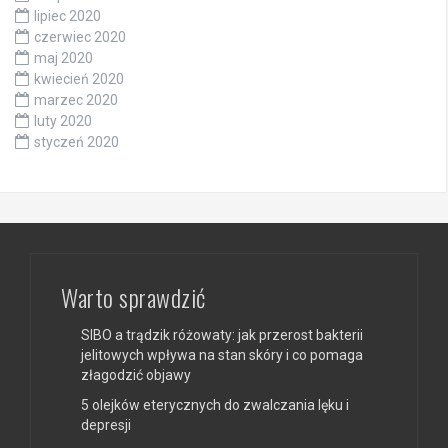
lipiec 2020
czerwiec 2020
maj 2020
kwiecień 2020
marzec 2020
luty 2020
styczeń 2020
Warto sprawdzić
SIBO a trądzik różowaty: jak przerost bakterii
jelitowych wpływa na stan skóry i co pomaga
złagodzić objawy
5 olejków eterycznych do zwalczania lęku i
depresji