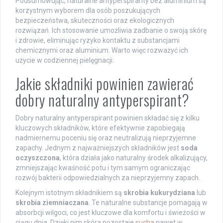
Podsumowując, naturalne antyperspiranty bez aluminium są
korzystnym wyborem dla osób poszukujących
bezpieczeństwa, skuteczności oraz ekologicznych
rozwiązań. Ich stosowanie umożliwia zadbanie o swoją skórę
i zdrowie, eliminując ryzyko kontaktu z substancjami
chemicznymi oraz aluminium. Warto więc rozważyć ich
użycie w codziennej pielęgnacji.
Jakie składniki powinien zawierać
dobry naturalny antyperspirant?
Dobry naturalny antyperspirant powinien składać się z kilku
kluczowych składników, które efektywnie zapobiegają
nadmiernemu poceniu się oraz neutralizują nieprzyjemne
zapachy. Jednym z najważniejszych składników jest
soda
oczyszczona
, która działa jako naturalny środek alkalizujący,
zmniejszając kwaśność potu i tym samym ograniczając
rozwój bakterii odpowiedzialnych za nieprzyjemny zapach.
Kolejnym istotnym składnikiem są
skrobia kukurydziana
lub
skrobia ziemniaczana
. Te naturalne substancje pomagają w
absorbcji wilgoci, co jest kluczowe dla komfortu i świeżości w
ciągu dnia. Dzięki nim skóra pozostaje
sucha
nawet w