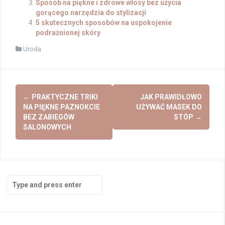
Sposób na piękne i zdrowe włosy bez użycia
gorącego narzędzia do stylizacji
5 skutecznych sposobów na uspokojenie
podrażnionej skóry
Uroda
Post
←
PRAKTYCZNE TRIKI
JAK PRAWIDŁOWO
navigation
NA PIĘKNE PAZNOKCIE
UŻYWAĆ MASEK DO
BEZ ZABIEGÓW
STÓP
→
SALONOWYCH
Search
for: