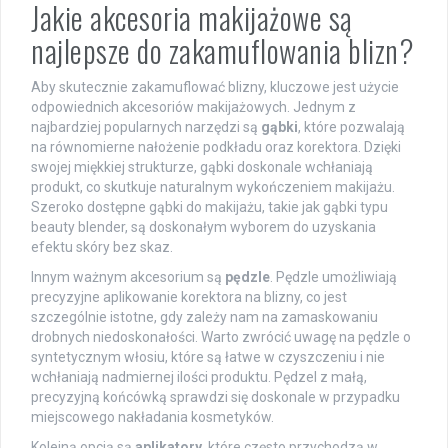
Jakie akcesoria makijażowe są
najlepsze do zakamuflowania blizn?
Aby skutecznie zakamuflować blizny, kluczowe jest użycie
odpowiednich akcesoriów makijażowych. Jednym z
najbardziej popularnych narzędzi są
gąbki
, które pozwalają
na równomierne nałożenie podkładu oraz korektora. Dzięki
swojej miękkiej strukturze, gąbki doskonale wchłaniają
produkt, co skutkuje naturalnym wykończeniem makijażu.
Szeroko dostępne gąbki do makijażu, takie jak gąbki typu
beauty blender, są doskonałym wyborem do uzyskania
efektu skóry bez skaz.
Innym ważnym akcesorium są
pędzle
. Pędzle umożliwiają
precyzyjne aplikowanie korektora na blizny, co jest
szczególnie istotne, gdy zależy nam na zamaskowaniu
drobnych niedoskonałości. Warto zwrócić uwagę na pędzle o
syntetycznym włosiu, które są łatwe w czyszczeniu i nie
wchłaniają nadmiernej ilości produktu. Pędzel z małą,
precyzyjną końcówką sprawdzi się doskonale w przypadku
miejscowego nakładania kosmetyków.
Kolejną opcją są
aplikatory
, które często przychodzą w