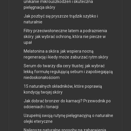
unikanie mikrouszkodzeń i skuteczna
pielęgnacja skóry
Jak pozbyć się pryszcze trądzik szybko i
naturalnie
Filtry przeciwsłoneczne latem a podrażnienia
skóry: jak wybrać ochronę, która nie piecze w
upał
Melatonina a skóra: jak wspiera nocną
regenerację i kiedy może zaburzać rytm skóry
Serum do twarzy dla cery tłustej: jak wybrać
lekką formułę regulującą sebum i zapobiegającą
niedoskonałościom
15 naturalnych składników, które poprawią
kondycję twojej skóry
Jak dobrać bronzer do karnacji? Przewodnik po
odcieniach i tonacji
Uzupełnij swoją rutynę pielęgnacyjną o naturalne
olejki eteryczne
Najlepsze naturalne sposoby na zabarwienia