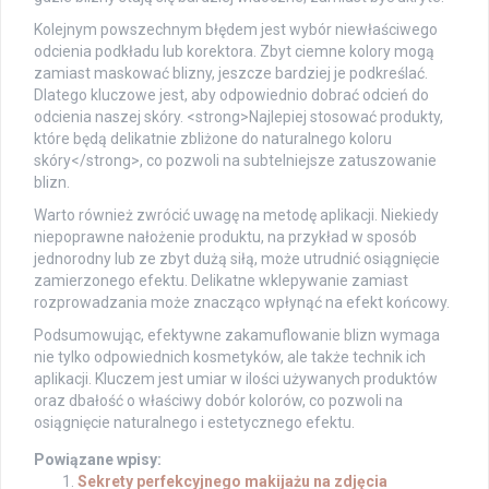
Kolejnym powszechnym błędem jest wybór niewłaściwego
odcienia podkładu lub korektora. Zbyt ciemne kolory mogą
zamiast maskować blizny, jeszcze bardziej je podkreślać.
Dlatego kluczowe jest, aby odpowiednio dobrać odcień do
odcienia naszej skóry. <strong>Najlepiej stosować produkty,
które będą delikatnie zbliżone do naturalnego koloru
skóry</strong>, co pozwoli na subtelniejsze zatuszowanie
blizn.
Warto również zwrócić uwagę na metodę aplikacji. Niekiedy
niepoprawne nałożenie produktu, na przykład w sposób
jednorodny lub ze zbyt dużą siłą, może utrudnić osiągnięcie
zamierzonego efektu. Delikatne wklepywanie zamiast
rozprowadzania może znacząco wpłynąć na efekt końcowy.
Podsumowując, efektywne zakamuflowanie blizn wymaga
nie tylko odpowiednich kosmetyków, ale także technik ich
aplikacji. Kluczem jest umiar w ilości używanych produktów
oraz dbałość o właściwy dobór kolorów, co pozwoli na
osiągnięcie naturalnego i estetycznego efektu.
Powiązane wpisy:
Sekrety perfekcyjnego makijażu na zdjęcia