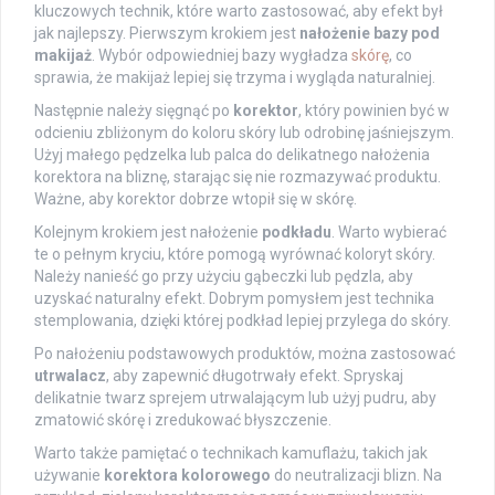
kluczowych technik, które warto zastosować, aby efekt był
jak najlepszy. Pierwszym krokiem jest
nałożenie bazy pod
makijaż
. Wybór odpowiedniej bazy wygładza
skórę
, co
sprawia, że makijaż lepiej się trzyma i wygląda naturalniej.
Następnie należy sięgnąć po
korektor
, który powinien być w
odcieniu zbliżonym do koloru skóry lub odrobinę jaśniejszym.
Użyj małego pędzelka lub palca do delikatnego nałożenia
korektora na bliznę, starając się nie rozmazywać produktu.
Ważne, aby korektor dobrze wtopił się w skórę.
Kolejnym krokiem jest nałożenie
podkładu
. Warto wybierać
te o pełnym kryciu, które pomogą wyrównać koloryt skóry.
Należy nanieść go przy użyciu gąbeczki lub pędzla, aby
uzyskać naturalny efekt. Dobrym pomysłem jest technika
stemplowania, dzięki której podkład lepiej przylega do skóry.
Po nałożeniu podstawowych produktów, można zastosować
utrwalacz
, aby zapewnić długotrwały efekt. Spryskaj
delikatnie twarz sprejem utrwalającym lub użyj pudru, aby
zmatowić skórę i zredukować błyszczenie.
Warto także pamiętać o technikach kamuflażu, takich jak
używanie
korektora kolorowego
do neutralizacji blizn. Na