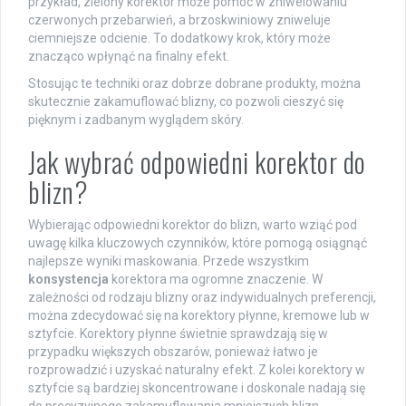
przykład, zielony korektor może pomóc w zniwelowaniu
czerwonych przebarwień, a brzoskwiniowy zniweluje
ciemniejsze odcienie. To dodatkowy krok, który może
znacząco wpłynąć na finalny efekt.
Stosując te techniki oraz dobrze dobrane produkty, można
skutecznie zakamuflować blizny, co pozwoli cieszyć się
pięknym i zadbanym wyglądem skóry.
Jak wybrać odpowiedni korektor do
blizn?
Wybierając odpowiedni korektor do blizn, warto wziąć pod
uwagę kilka kluczowych czynników, które pomogą osiągnąć
najlepsze wyniki maskowania. Przede wszystkim
konsystencja
korektora ma ogromne znaczenie. W
zależności od rodzaju blizny oraz indywidualnych preferencji,
można zdecydować się na korektory płynne, kremowe lub w
sztyfcie. Korektory płynne świetnie sprawdzają się w
przypadku większych obszarów, ponieważ łatwo je
rozprowadzić i uzyskać naturalny efekt. Z kolei korektory w
sztyfcie są bardziej skoncentrowane i doskonale nadają się
do precyzyjnego zakamuflowania mniejszych blizn.