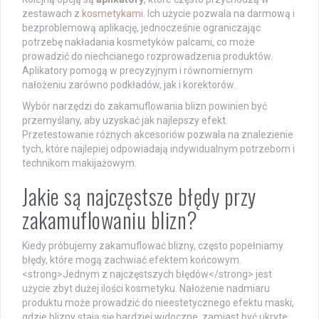
zestawach z
kosmetykami
. Ich użycie pozwala na darmową i
bezproblemową aplikację, jednocześnie ograniczając
potrzebę nakładania kosmetyków palcami, co może
prowadzić do niechcianego rozprowadzenia produktów.
Aplikatory pomogą w precyzyjnym i równomiernym
nałożeniu zarówno podkładów, jak i korektorów.
Wybór narzędzi do zakamuflowania blizn powinien być
przemyślany, aby uzyskać jak najlepszy efekt.
Przetestowanie różnych akcesoriów pozwala na znalezienie
tych, które najlepiej odpowiadają indywidualnym potrzebom i
technikom makijażowym.
Jakie są najczęstsze błędy przy
zakamuflowaniu blizn?
Kiedy próbujemy zakamuflować blizny, często popełniamy
błędy, które mogą zachwiać efektem końcowym.
<strong>Jednym z najczęstszych błędów</strong> jest
użycie zbyt dużej ilości kosmetyku. Nałożenie nadmiaru
produktu może prowadzić do nieestetycznego efektu maski,
gdzie blizny stają się bardziej widoczne, zamiast być ukryte.