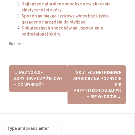
Najlepsze naturalne sposoby na zwiększenie
elastyczności skóry
Sposób na piękne i zdrowe włosy bez użycia
gorącego narzędzia do stylizacji
5 skutecznych sposobów na uspokojenie
podrażnionej skóry
Uroda
Post
←
PAZNOKCIE
SKUTECZNE DOMOWE
navigation
AKRYLOWE CZY ŻELOWE
SPOSOBY NA POZBYCIE
– CO WYBRAĆ?
SIĘ
PRZETŁUSZCZAJĄCYC
H SIĘ WŁOSÓW
→
Search
for: