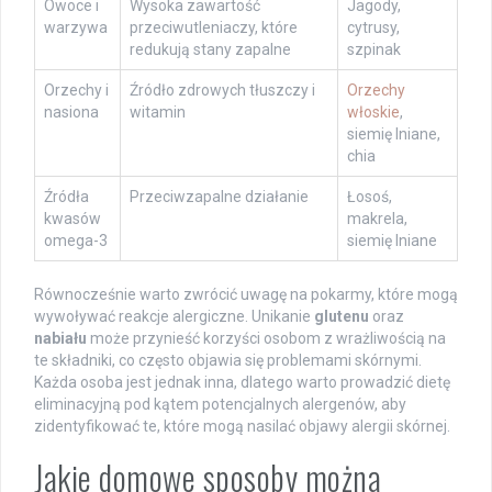
Owoce i
Wysoka zawartość
Jagody,
warzywa
przeciwutleniaczy, które
cytrusy,
redukują stany zapalne
szpinak
Orzechy i
Źródło zdrowych tłuszczy i
Orzechy
nasiona
witamin
włoskie
,
siemię lniane,
chia
Źródła
Przeciwzapalne działanie
Łosoś,
kwasów
makrela,
omega-3
siemię lniane
Równocześnie warto zwrócić uwagę na pokarmy, które mogą
wywoływać reakcje alergiczne. Unikanie
glutenu
oraz
nabiału
może przynieść korzyści osobom z wrażliwością na
te składniki, co często objawia się problemami skórnymi.
Każda osoba jest jednak inna, dlatego warto prowadzić dietę
eliminacyjną pod kątem potencjalnych alergenów, aby
zidentyfikować te, które mogą nasilać objawy alergii skórnej.
Jakie domowe sposoby można