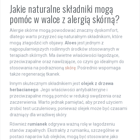
Jakie naturalne składniki mogą
pomóc w walce z alergią skórną?
Alergie skórne mogą powodować znaczny dyskomfort,
dlatego warto przyjrzeć się naturalnym składnikom, które
mogą złagodzić ich objawy.
Aloes
jest jednym z
najpopularniejszych roślinnych środków stosowanych w
terapiach skórnych. Ma świetne właściwości łagodzące,
przeciwzapalne oraz nawilżające, co czyni go idealnym do
stosowania na podrażnioną
skórę
. Pośrednio wspomaga
także regenerację tkanek.
Innym skutecznym składnikiem jest
olejek z drzewa
herbacianego
. Jego właściwości antybakteryjne i
przeciwzapalne mogą pomóc w redukcji swędzenia oraz
zaczerwienia. Warto jednak pamiętać, aby przed użyciem
zrobić test uczuleniowy, ponieważ olejek może być czasami
drażniący dla wrażliwej skóry.
Również
rumianek
odgrywa ważną rolę w łagodzeniu
stanów zapalnych. Ekstrakty z rumianku, szczególnie w
postaci naparów lub olejków, mogą być stosowane jako