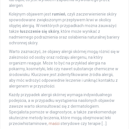
alergen.
Kolejnym objawem jest
rumień
, czyli zaczerwienienie skóry
spowodowane zwiększonym przepływem krwi w okolicy
objętej alergią. W niektórych przypadkach można zauważyć
także
łuszczenie się skóry
, które może wynikać z
nadmiernego podrażnienia oraz osłabienia naturalnej bariery
ochronnej skóry.
Warto zaznaczyć, że objawy alergii skórnej mogą różnić się w
zależności od osoby oraz rodzaju alergenu, na który
organizm reaguje. Może to być na przykład alergia na
pokarmy, kosmetyki, leki czy nawet substancje chemiczne w
środowisku. Kluczowe jest zidentyfikowanie źródła alergii,
aby móc wdrożyć odpowiednie leczenie i uniknąć kontaktu z
alergenem w przyszłości.
Każdy przypadek alergii skórnej wymaga indywidualnego
podejścia, a w przypadku wystąpienia nasilonych objawów
zawsze warto skonsultować się z dermatologiem.
Specjalista pomoże w diagnostyce, a także zarekomenduje
skuteczne metody leczenia, które mogą obejmować leki
przeciwhistaminowe,
maści
sterydowe czy terapie […].