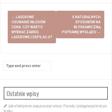
Post
←
LASEROWE
5 NATURALNYCH
navigation
USUWANIE WŁOSÓW
SPOSOBÓW NA
CENA: CZY WARTO
BŁYSKAWICZNĄ
WYBRAĆ ZABIEG
POPRAWĘ WYGLĄDU
→
LASEROWEJ DEPILACJI?
Search
for:
Ostatnie wpisy
Jak efektywnie zapuszczać włosy: Porady i pielęgnacja krok po
kroku