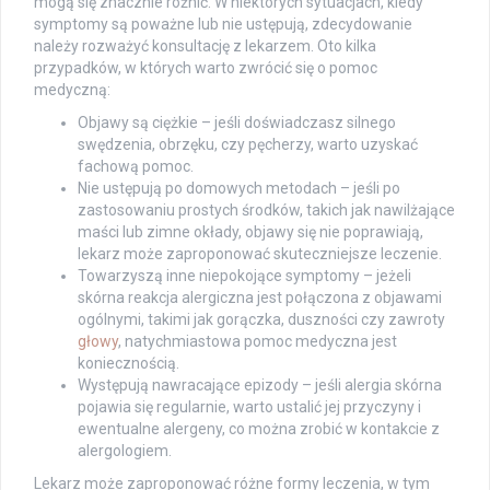
mogą się znacznie różnić. W niektórych sytuacjach, kiedy
symptomy są poważne lub nie ustępują, zdecydowanie
należy rozważyć konsultację z lekarzem. Oto kilka
przypadków, w których warto zwrócić się o pomoc
medyczną:
Objawy są ciężkie – jeśli doświadczasz silnego
swędzenia, obrzęku, czy pęcherzy, warto uzyskać
fachową pomoc.
Nie ustępują po domowych metodach – jeśli po
zastosowaniu prostych środków, takich jak nawilżające
maści lub zimne okłady, objawy się nie poprawiają,
lekarz może zaproponować skuteczniejsze leczenie.
Towarzyszą inne niepokojące symptomy – jeżeli
skórna reakcja alergiczna jest połączona z objawami
ogólnymi, takimi jak gorączka, duszności czy zawroty
głowy
, natychmiastowa pomoc medyczna jest
koniecznością.
Występują nawracające epizody – jeśli alergia skórna
pojawia się regularnie, warto ustalić jej przyczyny i
ewentualne alergeny, co można zrobić w kontakcie z
alergologiem.
Lekarz może zaproponować różne formy leczenia, w tym