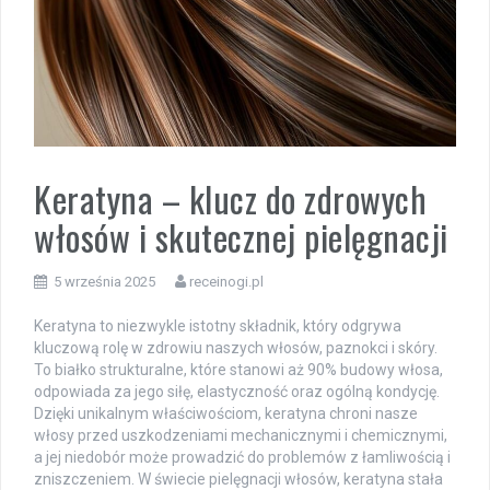
Keratyna – klucz do zdrowych
włosów i skutecznej pielęgnacji
5 września 2025
receinogi.pl
Keratyna to niezwykle istotny składnik, który odgrywa
kluczową rolę w zdrowiu naszych włosów, paznokci i skóry.
To białko strukturalne, które stanowi aż 90% budowy włosa,
odpowiada za jego siłę, elastyczność oraz ogólną kondycję.
Dzięki unikalnym właściwościom, keratyna chroni nasze
włosy przed uszkodzeniami mechanicznymi i chemicznymi,
a jej niedobór może prowadzić do problemów z łamliwością i
zniszczeniem. W świecie pielęgnacji włosów, keratyna stała