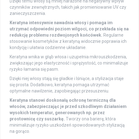
Dzięki temu włosy są mniej narażone na negatywny wpływ
czynników zewnętrznych, takich jak promieniowanie UV czy
zanieczyszczenia.
Keratyna intensywnie nawadnia włosy i pomaga im
utrzymać odpowiedni poziom wilgoci, co przekłada się na
redukcję problemu rozdwojonych końcówek.
Regularne
stosowanie kosmetyków z keratyną widocznie poprawia ich
kondycję i ułatwia codzienne układanie.
Keratyna wnika w głąb włosa i uzupełnia mikrouszkodzenia,
zwiększając jego elastyczność i sprężystość, co minimalizuje
ryzyko łamania się pasm.
Dzięki niej włosy stają się gładkie i lśniące, a stylizacja staje
się prosta. Dodatkowo, keratyna pomaga utrzymać
optymalne nawilżenie, zapobiegając przesuszeniu.
Keratyna stanowi doskonałą ochronę termiczną dla
włosów, zabezpieczając je przed szkodliwym działaniem
wysokich temperatur, generowanych np. przez
prostownicę czy suszarkę.
Tworzy ona barierę, która
minimalizuje ryzyko uszkodzeń spowodowanych stylizacją
na gorąco.