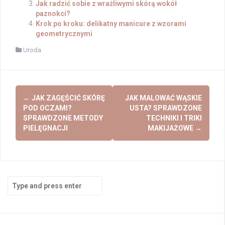
Jak radzić sobie z wrażliwymi skórą wokół
paznokci?
Krok po kroku: delikatny manicure z wzorami
geometrycznymi
Uroda
Post
←
JAK ZAGĘŚCIĆ SKÓRĘ
JAK MALOWAĆ WĄSKIE
navigation
POD OCZAMI?
USTA? SPRAWDZONE
SPRAWDZONE METODY
TECHNIKI I TRIKI
PIELĘGNACJI
MAKIJAŻOWE
→
Search
for: