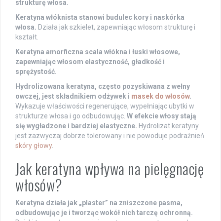
strukturę włosa.
Keratyna włóknista stanowi budulec kory i naskórka
włosa.
Działa jak szkielet, zapewniając włosom strukturę i
kształt.
Keratyna amorficzna scala włókna i łuski włosowe,
zapewniając włosom elastyczność, gładkość i
sprężystość.
Hydrolizowana keratyna, często pozyskiwana z wełny
owczej, jest składnikiem odżywek i
masek do włosów
.
Wykazuje właściwości regenerujące, wypełniając ubytki w
strukturze włosa i go odbudowując.
W efekcie włosy stają
się wygładzone i bardziej elastyczne.
Hydrolizat keratyny
jest zazwyczaj dobrze tolerowany i nie powoduje podrażnień
skóry głowy
.
Jak keratyna wpływa na pielęgnację
włosów?
Keratyna działa jak „plaster” na zniszczone pasma,
odbudowując je i tworząc wokół nich tarczę ochronną.