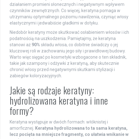
działaniem promieni słonecznych i negatywnym wpływem
czynników zewnętrznych. Co więcej, keratyna pomaga w
utrzymaniu optymalnego poziomu nawilżenia, czyniąc włosy
elastycznymi i jedwabiście gładkimi w dotyku.
Niedobór keratyny może skutkować osłabieniem włosów i ich
podatnością na uszkodzenia. Pamiętajmy, że keratyna
stanowi aż
90%
składu włosa, co dobitnie świadczy o jej
kluczowej roli w zachowaniu jego siły i prawidłowej budowy.
Warto więc sięgać po kosmetyki wzbogacone o ten składnik,
takie jak szampony i odżywki z keratyną, aby skutecznie
chronić włosy przed negatywnymi skutkami stylizacji i
zabiegów koloryzacyjnych.
Jakie są rodzaje keratyny:
hydrolizowana keratyna i inne
formy?
Keratyna występuje w dwóch formach: włóknistej i
amorficznej.
Keratyna hydrolizowana to ta sama keratyna,
lecz pocięta na mniejsze fragmenty, co ułatwia wnikanie w