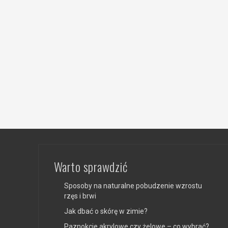
Warto sprawdzić
Sposoby na naturalne pobudzenie wzrostu
rzęs i brwi
Jak dbać o skórę w zimie?
Paznokcie akrylowe czy żelowe – co wybrać?