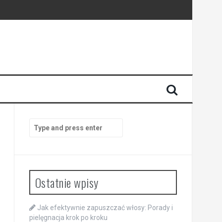
Search
for:
Ostatnie wpisy
Jak efektywnie zapuszczać włosy: Porady i
pielęgnacja krok po kroku