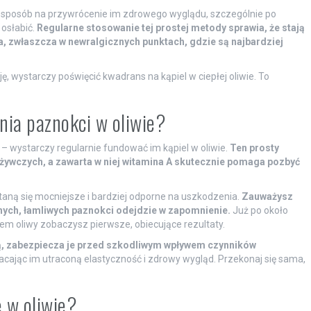
y sposób na przywrócenie im zdrowego wyglądu, szczególnie po
 osłabić.
Regularne stosowanie tej prostej metody sprawia, że stają
ia, zwłaszcza w newralgicznych punktach, gdzie są najbardziej
, wystarczy poświęcić kwadrans na kąpiel w ciepłej oliwie. To
enia paznokci w oliwie?
– wystarczy regularnie fundować im kąpiel w oliwie.
Ten prosty
żywczych, a zawarta w niej witamina A skutecznie pomaga pozbyć
taną się mocniejsze i bardziej odporne na uszkodzenia.
Zauważysz
hych, łamliwych paznokci odejdzie w zapomnienie.
Już po około
m oliwy zobaczysz pierwsze, obiecujące rezultaty.
ną, zabezpiecza je przed szkodliwym wpływem czynników
racając im utraconą elastyczność i zdrowy wygląd. Przekonaj się sama,
 w oliwie?