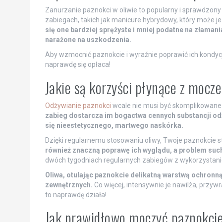
Zanurzanie paznokci w oliwie to popularny i sprawdzon
zabiegach, takich jak manicure hybrydowy, który może je
się one bardziej sprężyste i mniej podatne na złaman
narażone na uszkodzenia.
Aby wzmocnić paznokcie i wyraźnie poprawić ich kondycję
naprawdę się opłaca!
Jakie są korzyści płynące z mocz
Odżywianie paznokci
wcale nie musi być skomplikowane 
zabieg dostarcza im bogactwa cennych substancji od
się nieestetycznego, martwego naskórka.
Dzięki regularnemu stosowaniu oliwy, Twoje paznokcie s
również znaczną poprawę ich wyglądu, a problem suc
dwóch tygodniach regularnych zabiegów z wykorzystanie
Oliwa, otulając paznokcie delikatną warstwą ochron
zewnętrznych.
Co więcej, intensywnie je nawilża, przyw
to naprawdę działa!
Jak prawidłowo moczyć paznokcie