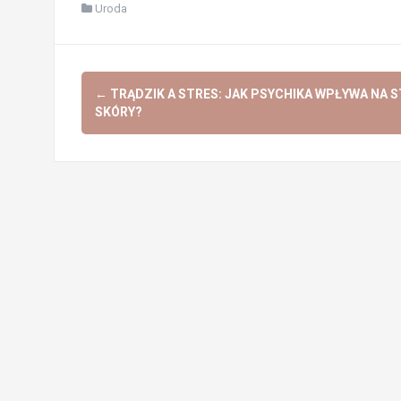
Uroda
Post
←
TRĄDZIK A STRES: JAK PSYCHIKA WPŁYWA NA 
navigation
SKÓRY?