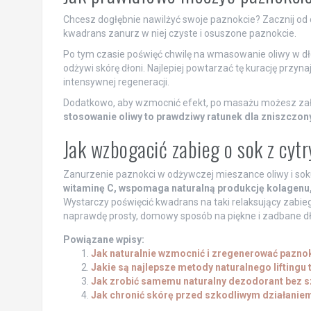
Chcesz dogłębnie nawilżyć swoje paznokcie? Zacznij od d
kwadrans zanurz w niej czyste i osuszone paznokcie.
Po tym czasie poświęć chwilę na wmasowanie oliwy w dłon
odżywi skórę dłoni. Najlepiej powtarzać tę kurację przyn
intensywnej regeneracji.
Dodatkowo, aby wzmocnić efekt, po masażu możesz zało
stosowanie oliwy to prawdziwy ratunek dla zniszczony
Jak wzbogacić zabieg o sok z cyt
Zanurzenie paznokci w odżywczej mieszance oliwy i soku
witaminę C, wspomaga naturalną produkcję kolagenu,
Wystarczy poświęcić kwadrans na taki relaksujący zabie
naprawdę prosty, domowy sposób na piękne i zadbane dł
Powiązane wpisy:
Jak naturalnie wzmocnić i zregenerować pazno
Jakie są najlepsze metody naturalnego liftingu
Jak zrobić samemu naturalny dezodorant bez s
Jak chronić skórę przed szkodliwym działanie