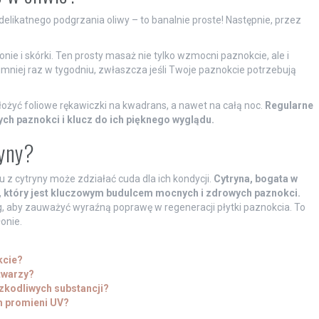
elikatnego podgrzania oliwy – to banalnie proste! Następnie, przez
ie i skórki. Ten prosty masaż nie tylko wzmocni paznokcie, ale i
ajmniej raz w tygodniu, zwłaszcza jeśli Twoje paznokcie potrzebują
żyć foliowe rękawiczki na kwadrans, a nawet na całą noc.
Regularne
ch paznokci i klucz do ich pięknego wyglądu.
ryny?
 z cytryny może zdziałać cuda dla ich kondycji.
Cytryna, bogata w
 który jest kluczowym budulcem mocnych i zdrowych paznokci.
g, aby zauważyć wyraźną poprawę w regeneracji płytki paznokcia. To
onie.
kcie?
 twarzy?
zkodliwych substancji?
m promieni UV?