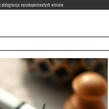
i pielęgnacja wysokoporowatych włosów
ć i jak wybrać najlepszy?
 zalety dla skóry
i i domowe przepisy
anym farbowaniu?
i pielęgnacja krok po kroku