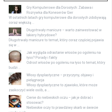
Gry Komputerowe dla Dorosłych: Zabawa i
Rozrywka dla Koneserów Gier
W ostatnich latach gry komputerowe dla dorosłych zdobywają
coraz większą …
Długotrwały manicure – warto zainwestować w
lakiery hybrydowe?
Długotrwały manicure to temat, który coraz częściej pojawia
się w …
Jak wygląda odrastanie włosów po ogoleniu na
łyso? Porady i fakty
Odrost włosów po ogoleniu na łyso to temat, który
budzi …
Włosy dysplastyczne – przyczyny, objawy i
pielęgnacja
Włosy dysplastyczne to zjawisko, które może
zaskoczyć wiele osób, a …
Cienie do niebieskich oczu – jak je dobrać i
stosować?
Niebieskie oczy to prawdziwy skarb w świecie