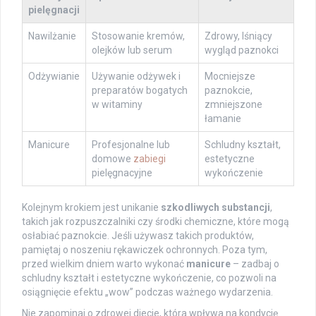
pielęgnacji
Nawilżanie
Stosowanie kremów,
Zdrowy, lśniący
olejków lub serum
wygląd paznokci
Odżywianie
Używanie odżywek i
Mocniejsze
preparatów bogatych
paznokcie,
w witaminy
zmniejszone
łamanie
Manicure
Profesjonalne lub
Schludny kształt,
domowe
zabiegi
estetyczne
pielęgnacyjne
wykończenie
Kolejnym krokiem jest unikanie
szkodliwych substancji
,
takich jak rozpuszczalniki czy środki chemiczne, które mogą
osłabiać paznokcie. Jeśli używasz takich produktów,
pamiętaj o noszeniu rękawiczek ochronnych. Poza tym,
przed wielkim dniem warto wykonać
manicure
– zadbaj o
schludny kształt i estetyczne wykończenie, co pozwoli na
osiągnięcie efektu „wow” podczas ważnego wydarzenia.
Nie zapominaj o zdrowej diecie, która wpływa na kondycję