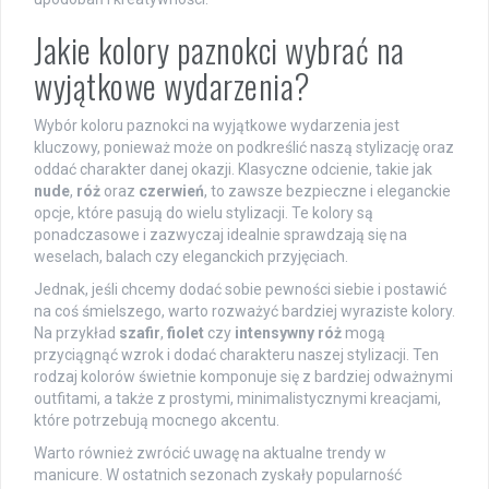
Jakie kolory paznokci wybrać na
wyjątkowe wydarzenia?
Wybór koloru paznokci na wyjątkowe wydarzenia jest
kluczowy, ponieważ może on podkreślić naszą stylizację oraz
oddać charakter danej okazji. Klasyczne odcienie, takie jak
nude
,
róż
oraz
czerwień
, to zawsze bezpieczne i eleganckie
opcje, które pasują do wielu stylizacji. Te kolory są
ponadczasowe i zazwyczaj idealnie sprawdzają się na
weselach, balach czy eleganckich przyjęciach.
Jednak, jeśli chcemy dodać sobie pewności siebie i postawić
na coś śmielszego, warto rozważyć bardziej wyraziste kolory.
Na przykład
szafir
,
fiolet
czy
intensywny róż
mogą
przyciągnąć wzrok i dodać charakteru naszej stylizacji. Ten
rodzaj kolorów świetnie komponuje się z bardziej odważnymi
outfitami, a także z prostymi, minimalistycznymi kreacjami,
które potrzebują mocnego akcentu.
Warto również zwrócić uwagę na aktualne trendy w
manicure. W ostatnich sezonach zyskały popularność