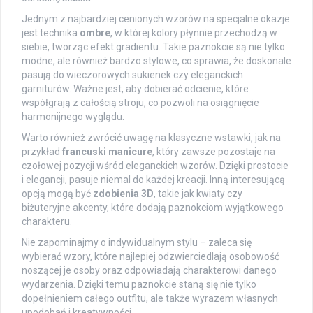
Jednym z najbardziej cenionych wzorów na specjalne okazje
jest technika
ombre
, w której kolory płynnie przechodzą w
siebie, tworząc efekt gradientu. Takie paznokcie są nie tylko
modne, ale również bardzo stylowe, co sprawia, że doskonale
pasują do wieczorowych sukienek czy eleganckich
garniturów. Ważne jest, aby dobierać odcienie, które
współgrają z całością stroju, co pozwoli na osiągnięcie
harmonijnego wyglądu.
Warto również zwrócić uwagę na klasyczne wstawki, jak na
przykład
francuski manicure
, który zawsze pozostaje na
czołowej pozycji wśród eleganckich wzorów. Dzięki prostocie
i elegancji, pasuje niemal do każdej kreacji. Inną interesującą
opcją mogą być
zdobienia 3D
, takie jak kwiaty czy
biżuteryjne akcenty, które dodają paznokciom wyjątkowego
charakteru.
Nie zapominajmy o indywidualnym stylu – zaleca się
wybierać wzory, które najlepiej odzwierciedlają osobowość
noszącej je osoby oraz odpowiadają charakterowi danego
wydarzenia. Dzięki temu paznokcie staną się nie tylko
dopełnieniem całego outfitu, ale także wyrazem własnych
upodobań i kreatywności.