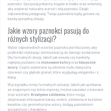
paznokci. Spożywaj pokarmy bogate w białko oraz witaminy,
aby wspierać naturalny wzrost i siłę paznokci. Dzięki
odpowiedniej pielęgnacji, Twoje paznokcie będą gotowe na
każdą specjalną okazję.
Jakie wzory paznokci pasują do
różnych stylizacji?
Wybór odpowiednich wzorów paznokci jest kluczowy, aby
podkreślić stylizację i dostosować ją do danego wydarzenia.
Dla formalnych okazji, takich jak wesela czy bankiety,
najlepiej postawić na
stonowane kolory
oraz
klasyczne
wzory
. Często wybierane są odcienie nude, klasyczna
czerwień czy głęboki granat, które wyglądają elegancko i z
klasą.
W przypadku mniej formalnych sytuacji, takich jak spotkania
ze znajomymi czy letnie imprezy, można zaszaleć z kolorami
oraz wzorami.
Kreatywne zdobienia
, które mogą
obejmować intensywne barwy, ombre, zdobienia w kształcie
kwiatów czy geometryczne wzory, dodają paznokciom
wyrazistości i charakteru.