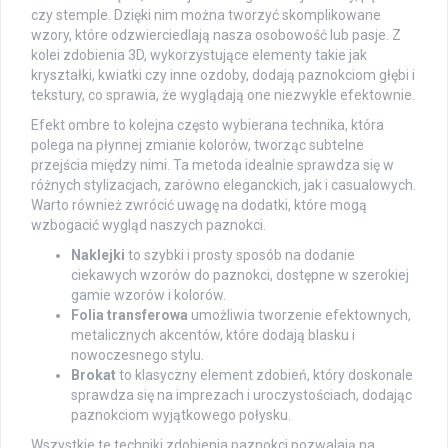
czy stemple. Dzięki nim można tworzyć skomplikowane
wzory, które odzwierciedlają nasza osobowość lub pasje. Z
kolei zdobienia 3D, wykorzystujące elementy takie jak
kryształki, kwiatki czy inne ozdoby, dodają paznokciom głębi i
tekstury, co sprawia, że wyglądają one niezwykle efektownie.
Efekt ombre to kolejna często wybierana technika, która
polega na płynnej zmianie kolorów, tworząc subtelne
przejścia między nimi. Ta metoda idealnie sprawdza się w
różnych stylizacjach, zarówno eleganckich, jak i casualowych.
Warto również zwrócić uwagę na dodatki, które mogą
wzbogacić wygląd naszych paznokci.
Naklejki
to szybki i prosty sposób na dodanie
ciekawych wzorów do paznokci, dostępne w szerokiej
gamie wzorów i kolorów.
Folia transferowa
umożliwia tworzenie efektownych,
metalicznych akcentów, które dodają blasku i
nowoczesnego stylu.
Brokat
to klasyczny element zdobień, który doskonale
sprawdza się na imprezach i uroczystościach, dodając
paznokciom wyjątkowego połysku.
Wszystkie te techniki zdobienia paznokci pozwalają na