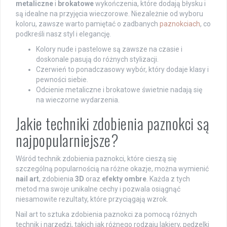
metaliczne
i
brokatowe
wykończenia, które dodają błysku i
są idealne na przyjęcia wieczorowe. Niezależnie od wyboru
koloru, zawsze warto pamiętać o zadbanych
paznokciach
, co
podkreśli nasz styl i elegancję.
Kolory nude i pastelowe są zawsze na czasie i
doskonale pasują do różnych stylizacji.
Czerwień to ponadczasowy wybór, który dodaje klasy i
pewności siebie.
Odcienie metaliczne i brokatowe świetnie nadają się
na wieczorne wydarzenia.
Jakie techniki zdobienia paznokci są
najpopularniejsze?
Wśród technik zdobienia paznokci, które cieszą się
szczególną popularnością na różne okazje, można wymienić
nail art
, zdobienia
3D
oraz
efekty ombre
. Każda z tych
metod ma swoje unikalne cechy i pozwala osiągnąć
niesamowite rezultaty, które przyciągają wzrok.
Nail art to sztuka zdobienia paznokci za pomocą różnych
technik i narzędzi, takich jak różnego rodzaju lakiery, pędzelki