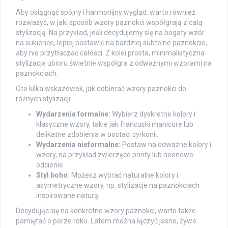
Aby osiągnąć spójny i harmonijny wygląd, warto również
rozważyć, w jaki sposób wzory paznokci współgrają z całą
stylizacją. Na przykład, jeśli decydujemy się na bogaty wzór
na sukience, lepiej postawić na bardziej subtelne paznokcie,
aby nie przytłaczać całości. Z kolei prosta, minimalistyczna
stylizacja ubioru świetnie współgra z odważnymi wzorami na
paznokciach.
Oto kilka wskazówek, jak dobierać wzory paznokci do
różnych stylizacji:
Wydarzenia formalne:
Wybierz dyskretne kolory i
klasyczne wzory, takie jak francuski manicure lub
delikatne zdobienia w postaci cyrkonii.
Wydarzenia nieformalne:
Postaw na odważne kolory i
wzory, na przykład zwierzęce printy lub neonowe
odcienie.
Styl boho:
Możesz wybrać naturalne kolory i
asymetryczne wzory, np. stylizacje na paznokciach
inspirowane naturą.
Decydując się na konkretne wzory paznokci, warto także
pamiętać o porze roku. Latem można łączyć jasne, żywe