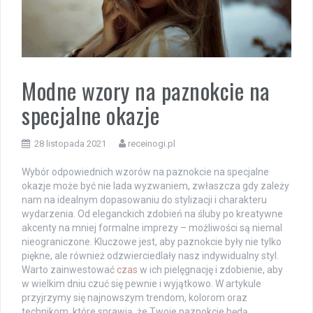
Modne wzory na paznokcie na
specjalne okazje
28 listopada 2021
receinogi.pl
Wybór odpowiednich wzorów na paznokcie na specjalne
okazje może być nie lada wyzwaniem, zwłaszcza gdy zależy
nam na idealnym dopasowaniu do stylizacji i charakteru
wydarzenia. Od eleganckich zdobień na śluby po kreatywne
akcenty na mniej formalne imprezy – możliwości są niemal
nieograniczone. Kluczowe jest, aby paznokcie były nie tylko
piękne, ale również odzwierciedlały nasz indywidualny styl.
Warto zainwestować
czas
w ich pielęgnację i zdobienie, aby
w wielkim dniu czuć się pewnie i wyjątkowo. W artykule
przyjrzymy się najnowszym trendom, kolorom oraz
technikom, które sprawią, że Twoje paznokcie będą