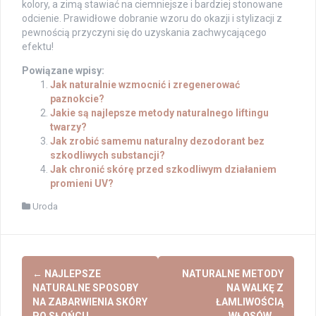
kolory, a zimą stawiać na ciemniejsze i bardziej stonowane
odcienie. Prawidłowe dobranie wzoru do okazji i stylizacji z
pewnością przyczyni się do uzyskania zachwycającego
efektu!
Powiązane wpisy:
Jak naturalnie wzmocnić i zregenerować
paznokcie?
Jakie są najlepsze metody naturalnego liftingu
twarzy?
Jak zrobić samemu naturalny dezodorant bez
szkodliwych substancji?
Jak chronić skórę przed szkodliwym działaniem
promieni UV?
Uroda
Post
←
NAJLEPSZE
NATURALNE METODY
navigation
NATURALNE SPOSOBY
NA WALKĘ Z
NA ZABARWIENIA SKÓRY
ŁAMLIWOŚCIĄ