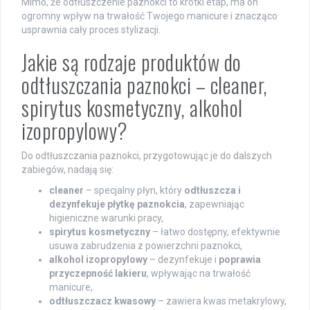
Mimo, że odtłuszczenie paznokci to krótki etap, ma on
ogromny wpływ na trwałość Twojego manicure i znacząco
usprawnia cały proces stylizacji.
Jakie są rodzaje produktów do
odtłuszczania paznokci – cleaner,
spirytus kosmetyczny, alkohol
izopropylowy?
Do odtłuszczania paznokci, przygotowując je do dalszych
zabiegów, nadają się:
cleaner
– specjalny płyn, który
odtłuszcza i
dezynfekuje płytkę paznokcia
, zapewniając
higieniczne warunki pracy,
spirytus kosmetyczny
– łatwo dostępny, efektywnie
usuwa zabrudzenia z powierzchni paznokci,
alkohol izopropylowy
– dezynfekuje i
poprawia
przyczepność lakieru
, wpływając na trwałość
manicure,
odtłuszczacz kwasowy
– zawiera kwas metakrylowy,