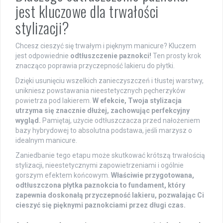
jest kluczowe dla trwałości
stylizacji?
Chcesz cieszyć się trwałym i pięknym manicure? Kluczem
jest odpowiednie
odtłuszczenie paznokci!
Ten prosty krok
znacząco poprawia przyczepność lakieru do płytki.
Dzięki usunięciu wszelkich zanieczyszczeń i tłustej warstwy,
unikniesz powstawania nieestetycznych pęcherzyków
powietrza pod lakierem.
W efekcie, Twoja stylizacja
utrzyma się znacznie dłużej, zachowując perfekcyjny
wygląd.
Pamiętaj, użycie odtłuszczacza przed nałożeniem
bazy hybrydowej to absolutna podstawa, jeśli marzysz o
idealnym manicure.
Zaniedbanie tego etapu może skutkować krótszą trwałością
stylizacji, nieestetycznymi zapowietrzeniami i ogólnie
gorszym efektem końcowym.
Właściwie przygotowana,
odtłuszczona płytka paznokcia to fundament, który
zapewnia doskonałą przyczepność lakieru, pozwalając Ci
cieszyć się pięknymi paznokciami przez długi czas.