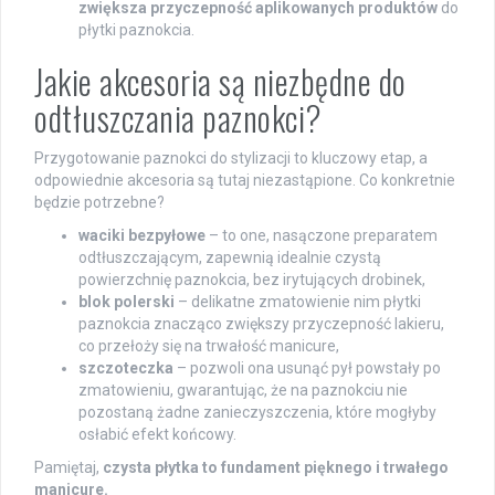
zwiększa przyczepność aplikowanych produktów
do
płytki paznokcia.
Jakie akcesoria są niezbędne do
odtłuszczania paznokci?
Przygotowanie paznokci do stylizacji to kluczowy etap, a
odpowiednie akcesoria są tutaj niezastąpione. Co konkretnie
będzie potrzebne?
waciki bezpyłowe
– to one, nasączone preparatem
odtłuszczającym, zapewnią idealnie czystą
powierzchnię paznokcia, bez irytujących drobinek,
blok polerski
– delikatne zmatowienie nim płytki
paznokcia znacząco zwiększy przyczepność lakieru,
co przełoży się na trwałość manicure,
szczoteczka
– pozwoli ona usunąć pył powstały po
zmatowieniu, gwarantując, że na paznokciu nie
pozostaną żadne zanieczyszczenia, które mogłyby
osłabić efekt końcowy.
Pamiętaj,
czysta płytka to fundament pięknego i trwałego
manicure.