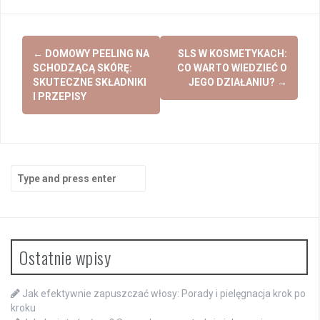
Post
←
DOMOWY PEELING NA
SLS W KOSMETYKACH:
navigation
SCHODZĄCĄ SKÓRĘ:
CO WARTO WIEDZIEĆ O
SKUTECZNE SKŁADNIKI
JEGO DZIAŁANIU?
→
I PRZEPISY
Search
for:
Ostatnie wpisy
Jak efektywnie zapuszczać włosy: Porady i pielęgnacja krok po
kroku