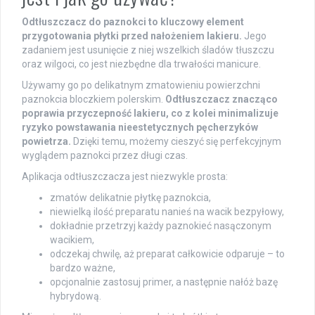
Odtłuszczacz do paznokci to kluczowy element
przygotowania płytki przed nałożeniem lakieru.
Jego
zadaniem jest usunięcie z niej wszelkich śladów tłuszczu
oraz wilgoci, co jest niezbędne dla trwałości manicure.
Używamy go po delikatnym zmatowieniu powierzchni
paznokcia bloczkiem polerskim.
Odtłuszczacz znacząco
poprawia przyczepność lakieru, co z kolei minimalizuje
ryzyko powstawania nieestetycznych pęcherzyków
powietrza.
Dzięki temu, możemy cieszyć się perfekcyjnym
wyglądem paznokci przez długi czas.
Aplikacja odtłuszczacza jest niezwykle prosta:
zmatów delikatnie płytkę paznokcia,
niewielką ilość preparatu nanieś na wacik bezpyłowy,
dokładnie przetrzyj każdy paznokieć nasączonym
wacikiem,
odczekaj chwilę, aż preparat całkowicie odparuje – to
bardzo ważne,
opcjonalnie zastosuj primer, a następnie nałóż bazę
hybrydową.