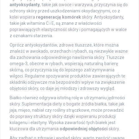
antyoksydanty
, takie jak owoce i warzywa, przyczynia się do
ochrony skóry przed uszkodzeniami oksydacyjnymi, co z
kolei wspiera
regenerację komórek
skóry. Antyoksydanty,
takie jak witamina C i E, są znane z właściwości
poprawiających elastyczność skóry i pomagających w walce
z oznakami starzenia.
Oprócz antyoksydantów, zdrowe tłuszcze, które można
znaleźć w awokado, orzechach i rybach, są niezwykle ważne
dla zachowania odpowiedniego nawilżenia skóry. Tłuszcze
omega-3, obecne w rybach, wspierają naturalną barierę
skórną, co przyczynia się do lepszego zatrzymywania
wilgoci. Regularne spożywanie produktów zawierających te
składniki odżywcze ma bezpośredni wpływ na zwiększenie
objętości skóry, co daje jej młodszy i zdrowszy wygląd.
Białko również odgrywa istotną rolę w utrzymaniu jędrności
skóry. Suplementacja diety o bogate źródła białka, takie jak
jaja, mięso, nabiał czy rośliny strączkowe, może prowadzić
do poprawy struktury skóry dzięki wspieraniu produkcji
kolagenu i elastyny. Wysoka zawartość tych białek jest
kluczowa dla utrzymania
odpowiedniej objętości
skóry.
Aby zadbać o zdrowie i wygląd skóry, warto zwrócić uwagę