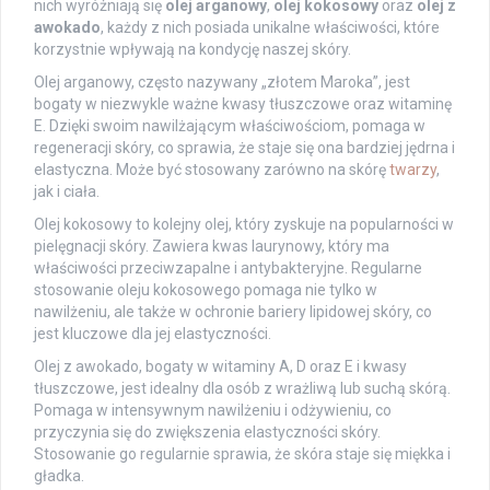
nich wyróżniają się
olej arganowy
,
olej kokosowy
oraz
olej z
awokado
, każdy z nich posiada unikalne właściwości, które
korzystnie wpływają na kondycję naszej skóry.
Olej arganowy, często nazywany „złotem Maroka”, jest
bogaty w niezwykle ważne kwasy tłuszczowe oraz witaminę
E. Dzięki swoim nawilżającym właściwościom, pomaga w
regeneracji skóry, co sprawia, że staje się ona bardziej jędrna i
elastyczna. Może być stosowany zarówno na skórę
twarzy
,
jak i ciała.
Olej kokosowy to kolejny olej, który zyskuje na popularności w
pielęgnacji skóry. Zawiera kwas laurynowy, który ma
właściwości przeciwzapalne i antybakteryjne. Regularne
stosowanie oleju kokosowego pomaga nie tylko w
nawilżeniu, ale także w ochronie bariery lipidowej skóry, co
jest kluczowe dla jej elastyczności.
Olej z awokado, bogaty w witaminy A, D oraz E i kwasy
tłuszczowe, jest idealny dla osób z wrażliwą lub suchą skórą.
Pomaga w intensywnym nawilżeniu i odżywieniu, co
przyczynia się do zwiększenia elastyczności skóry.
Stosowanie go regularnie sprawia, że skóra staje się miękka i
gładka.