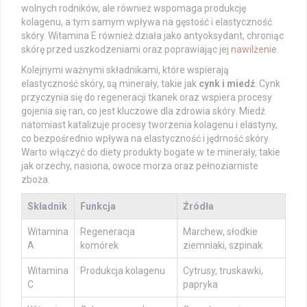
wolnych rodników, ale również wspomaga produkcję
kolagenu, a tym samym wpływa na gęstość i elastyczność
skóry. Witamina E również działa jako antyoksydant, chroniąc
skórę przed uszkodzeniami oraz poprawiając jej
nawilżenie
.
Kolejnymi ważnymi składnikami, które wspierają
elastyczność skóry, są minerały, takie jak
cynk i miedź
. Cynk
przyczynia się do regeneracji tkanek oraz wspiera procesy
gojenia się ran, co jest kluczowe dla zdrowia skóry. Miedź
natomiast katalizuje procesy tworzenia kolagenu i elastyny,
co bezpośrednio wpływa na elastyczność i jędrność skóry.
Warto włączyć do diety produkty bogate w te minerały, takie
jak orzechy, nasiona, owoce morza oraz pełnoziarniste
zboża.
Składnik
Funkcja
Źródła
Witamina
Regeneracja
Marchew, słodkie
A
komórek
ziemniaki, szpinak
Witamina
Produkcja kolagenu
Cytrusy, truskawki,
C
papryka