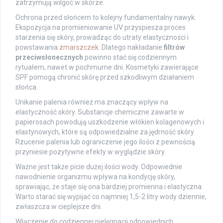
zatrzymują wilgoć w skórze.
Ochrona przed słońcem to kolejny fundamentalny nawyk.
Ekspozycja na promieniowanie UV przyspiesza proces
starzenia się skóry, prowadząc do utraty elastyczności i
powstawania
zmarszczek
. Dlatego nakładanie
filtrów
przeciwsłonecznych
powinno stać się codziennym
rytuałem, nawet w pochmurne dni. Kosmetyki zawierające
SPF pomogą chronić skórę przed szkodliwym działaniem
słońca.
Unikanie palenia również ma znaczący wpływ na
elastyczność skóry. Substancje chemiczne zawarte w
papierosach powodują uszkodzenie włókien kolagenowych i
elastynowych, które są odpowiedzialne za jędrność skóry.
Rzucenie palenia lub ograniczenie jego ilości z pewnością
przyniesie pozytywne efekty w wyglądzie skóry.
Ważne jest także picie dużej ilości wody. Odpowiednie
nawodnienie organizmu wpływa na kondycję skóry,
sprawiając, że staje się ona bardziej promienna i elastyczna.
Warto starać się wypijać co najmniej 1,5-2 litry wody dziennie,
zwłaszcza w cieplejsze dni.
Włączenie do codziennej pielęgnacji odpowiednich