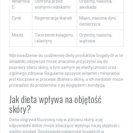
Witamina
Ochrona przed
Orzechy, nasiona,
E
wolnymi rodnikami
awokado
Cynk
Regeneracja tkanek
Mięso, nasiona dyni,
ciecierzyca
Miedź
Tworzenie kolagenu
Orzechy, nasiona,
i elastyny
wątroba
Wprowadzenie do codziennej diety produktów bogatych w te
składniki odżywcze może znacznie przyczynić się do
poprawy stanu skóry, a tym samym jej elastyczności oraz
ogólnego zdrowia. Regularne spożycie witamin i minerałów
jest kluczowe w procesie dbania o skórę, a ich niedobór może
prowadzić do problemów z jej wyglądem i kondycją.
Jak dieta wpływa na objętość
skóry?
Dieta odgrywa kluczową rolę w zdrowiu skóry, a jej
odpowiedni dobór może znacząco wpłynąć na jej objętość i
ogólny wygląd. Spożywanie pokarmów bogatych w