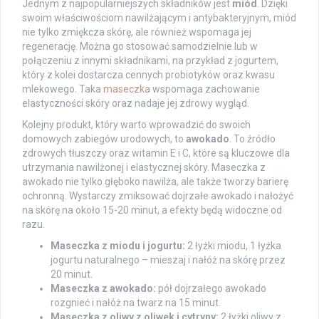
Jednym z najpopularniejszych składników jest
miód
. Dzięki
swoim właściwościom nawilżającym i antybakteryjnym, miód
nie tylko zmiękcza skórę, ale również wspomaga jej
regenerację. Można go stosować samodzielnie lub w
połączeniu z innymi składnikami, na przykład z jogurtem,
który z kolei dostarcza cennych probiotyków oraz kwasu
mlekowego. Taka
maseczka
wspomaga zachowanie
elastyczności skóry oraz nadaje jej zdrowy wygląd.
Kolejny produkt, który warto wprowadzić do swoich
domowych zabiegów urodowych, to
awokado
. To źródło
zdrowych tłuszczy oraz witamin E i C, które są kluczowe dla
utrzymania nawilżonej i elastycznej skóry. Maseczka z
awokado nie tylko głęboko nawilża, ale także tworzy barierę
ochronną. Wystarczy zmiksować dojrzałe awokado i nałożyć
na skórę na około 15-20 minut, a efekty będą widoczne od
razu.
Maseczka z miodu i jogurtu:
2 łyżki miodu, 1 łyżka
jogurtu naturalnego – mieszaj i nałóż na skórę przez
20 minut.
Maseczka z awokado:
pół dojrzałego awokado
rozgnieć i nałóż na twarz na 15 minut.
Maseczka z oliwy z oliwek i cytryny:
2 łyżki oliwy z