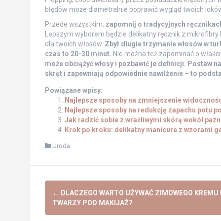
błędów może diametralnie poprawić wygląd twoich loków
Przede wszystkim,
zapomnij o tradycyjnych ręcznikach
Lepszym wyborem będzie delikatny ręcznik z mikrofibry l
dla twoich włosów.
Zbyt długie trzymanie włosów w turb
czas to 20-30 minut.
Nie można też zapominać o właś
może obciążyć włosy i pozbawić je definicji. Postaw
skręt i zapewniają odpowiednie nawilżenie – to podst
Powiązane wpisy:
Najlepsze sposoby na zmniejszenie widoczności
Najlepsze sposoby na redukcję zapachu potu p
Jak radzić sobie z wrażliwymi skórą wokół paz
Krok po kroku: delikatny manicure z wzorami 
Uroda
Post
←
DLACZEGO WARTO UŻYWAĆ ZIMOWEGO KREMU 
navigation
TWARZY POD MAKIJAŻ?