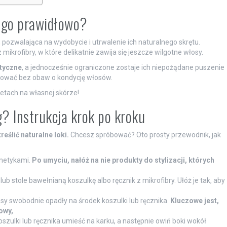
ć go prawidłowo?
, pozwalająca na wydobycie i utrwalenie ich naturalnego skrętu.
mikrofibry, w które delikatnie zawija się jeszcze wilgotne włosy.
styczne
, a jednocześnie ograniczone zostaje ich niepożądane puszenie
osować bez obaw o kondycję włosów.
letach na własnej skórze!
? Instrukcja krok po kroku
eślić naturalne loki.
Chcesz spróbować? Oto prosty przewodnik, jak
smetykami.
Po umyciu, nałóż na nie produkty do stylizacji, których
ub stole bawełnianą koszulkę albo ręcznik z mikrofibry. Ułóż je tak, aby
sy swobodnie opadły na środek koszulki lub ręcznika.
Kluczowe jest,
owy,
oszulki lub ręcznika umieść na karku, a następnie owiń boki wokół