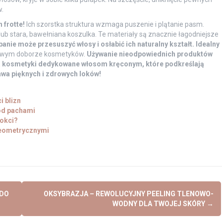
.
 frotte!
Ich szorstka struktura wzmaga puszenie i plątanie pasm.
ub stara, bawełniana koszulka. Te materiały są znacznie łagodniejsze
anie może przesuszyć włosy i osłabić ich naturalny kształt. Idealny
ciwym doborze kosmetyków.
Używanie nieodpowiednich produktów
 na kosmetyki dedykowane włosom kręconym, które podkreślają
awa pięknych i zdrowych loków!
 blizn
od pachami
nokci?
geometrycznymi
DO
OKSYBRAZJA – REWOLUCYJNY PEELING TLENOWO-
WODNY DLA TWOJEJ SKÓRY
→