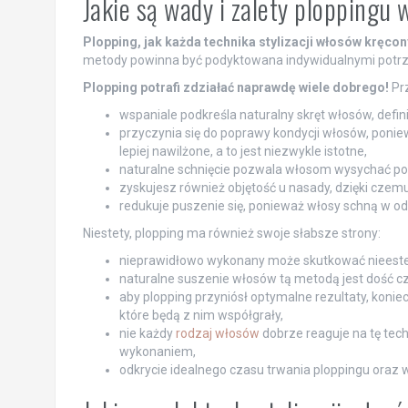
Jakie są wady i zalety ploppingu 
Plopping, jak każda technika stylizacji włosów kręcon
metody powinna być podyktowana indywidualnymi potrz
Plopping potrafi zdziałać naprawdę wiele dobrego!
Pr
wspaniale podkreśla naturalny skręt włosów, definiu
przyczynia się do poprawy kondycji włosów, poniew
lepiej nawilżone, a to jest niezwykle istotne,
naturalne schnięcie pozwala włosom wysychać powo
zyskujesz również objętość u nasady, dzięki czemu
redukuje puszenie się, ponieważ włosy schną w od
Niestety, plopping ma również swoje słabsze strony:
nieprawidłowo wykonany może skutkować nieeste
naturalne suszenie włosów tą metodą jest dość c
aby plopping przyniósł optymalne rezultaty, koni
które będą z nim współgrały,
nie każdy
rodzaj włosów
dobrze reaguje na tę tech
wykonaniem,
odkrycie idealnego czasu trwania ploppingu oraz w