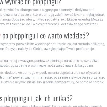
sów wybrać do ploppingu?
y skręt włosów, dlatego warto sięgnąć po kosmetyki dedykowane
kiwania oraz żele, które pomogą zdefiniować loki. Pamiętaj jednak,
iki mogą obciążać włosy, niwecząc cały efekt. Eksperymentuj! Możesz
zo, w zależności od Twoich preferencji i oczekiwanego rezultatu.
w
po ploppingu i co warto wiedzieć?
 wyborem: pozwolić im wyschnąć naturalnie, co jest metodą delikatną,
em. Decyzja należy do Ciebie, uwzględniając Twoje preferencje i
t najmniej inwazyjne, ponieważ eliminuje narażenie na szkodliwe
iwości, gdyż pełne wyschnięcie może zająć nawet kilka godzin.
ze i dodatkowo pomaga w podkreśleniu objętości oraz sprężystości
trumień powietrza, minimalizując puszenie się włosów i sprzyjając
suszenia używać niskiej lub średniej temperatury, co pomoże chronić
s ploppingu i jak ich unikać?
osów, kryje w sobie kilka pułapek. Na szczęście, uniknięcie pewnych