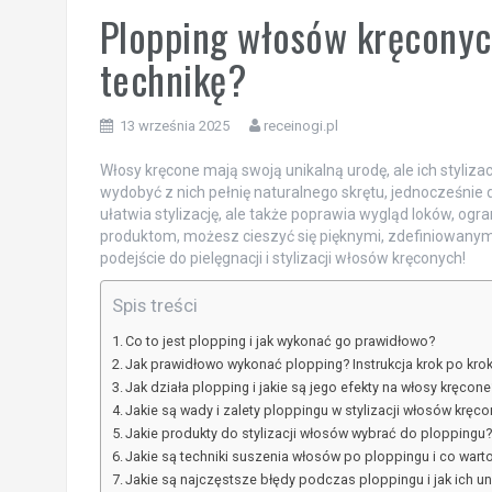
Plopping włosów kręconyc
technikę?
13 września 2025
receinogi.pl
Włosy kręcone mają swoją unikalną urodę, ale ich styliz
wydobyć z nich pełnię naturalnego skrętu, jednocześnie db
ułatwia stylizację, ale także poprawia wygląd loków, ogr
produktom, możesz cieszyć się pięknymi, zdefiniowanymi
podejście do pielęgnacji i stylizacji włosów kręconych!
Spis treści
Co to jest plopping i jak wykonać go prawidłowo?
Jak prawidłowo wykonać plopping? Instrukcja krok po kro
Jak działa plopping i jakie są jego efekty na włosy kręcone
Jakie są wady i zalety ploppingu w stylizacji włosów kręc
Jakie produkty do stylizacji włosów wybrać do ploppingu
Jakie są techniki suszenia włosów po ploppingu i co wart
Jakie są najczęstsze błędy podczas ploppingu i jak ich un