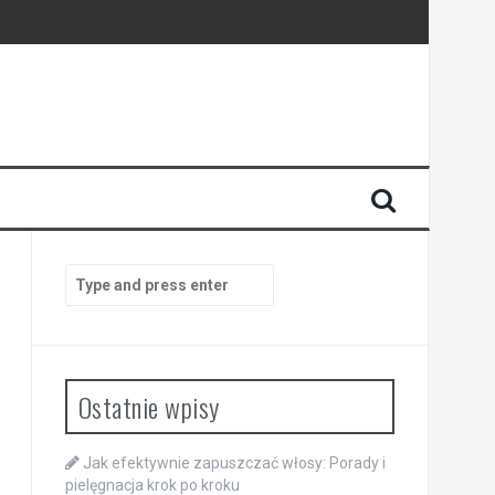
Search
for:
Ostatnie wpisy
Jak efektywnie zapuszczać włosy: Porady i
pielęgnacja krok po kroku