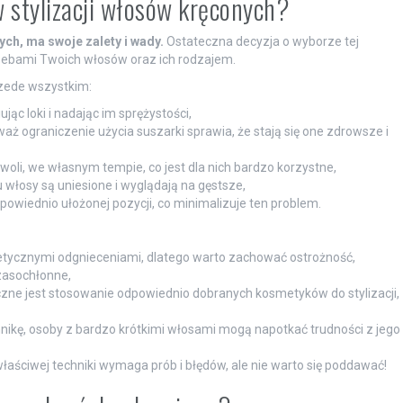
w stylizacji włosów kręconych?
ych, ma swoje zalety i wady.
Ostateczna decyzja o wyborze tej
ebami Twoich włosów oraz ich rodzajem.
zede wszystkim:
jąc loki i nadając im sprężystości,
aż ograniczenie użycia suszarki sprawia, że stają się one zdrowsze i
li, we własnym tempie, co jest dla nich bardzo korzystne,
 włosy są uniesione i wyglądają na gęstsze,
powiednio ułożonej pozycji, co minimalizuje ten problem.
tycznymi odgnieceniami, dlatego warto zachować ostrożność,
zasochłonne,
eczne jest stosowanie odpowiednio dobranych kosmetyków do stylizacji,
nikę, osoby z bardzo krótkimi włosami mogą napotkać trudności z jego
łaściwej techniki wymaga prób i błędów, ale nie warto się poddawać!