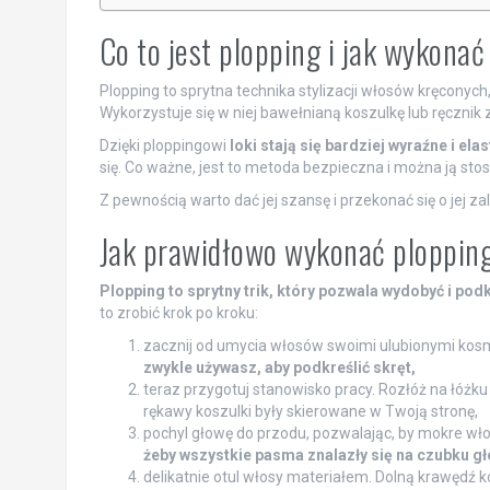
Co to jest plopping i jak wykona
Plopping to sprytna technika stylizacji włosów kręconych
Wykorzystuje się w niej bawełnianą koszulkę lub ręcznik z 
Dzięki ploppingowi
loki stają się bardziej wyraźne i ela
się. Co ważne, jest to metoda bezpieczna i można ją st
Z pewnością warto dać jej szansę i przekonać się o jej za
Jak prawidłowo wykonać plopping
Plopping to sprytny trik, który pozwala wydobyć i podkr
to zrobić krok po kroku:
zacznij od umycia włosów swoimi ulubionymi ko
zwykle używasz, aby podkreślić skręt,
teraz przygotuj stanowisko pracy. Rozłóż na łóżku l
rękawy koszulki były skierowane w Twoją stronę,
pochyl głowę do przodu, pozwalając, by mokre wło
żeby wszystkie pasma znalazły się na czubku gł
delikatnie otul włosy materiałem. Dolną krawędź k