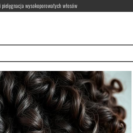
i pielęgnacja wysokoporowatych włosów
ć i jak wybrać najlepszy?
 zalety dla skóry
i i domowe przepisy
anym farbowaniu?
i pielęgnacja krok po kroku