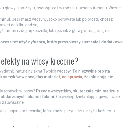
bku głowy albo z tyłu, tworząc coś w rodzaju luźnego turbanu. Ważne,
minut
. Jeśli masz włosy wysoko porowate lub po prostu chcesz
awet do kilku godzin,
turban i zdejmij koszulkę lub ręcznik z głowy, starając się nie
ożesz też użyć dyfuzora, który przyspieszy suszenie i dodatkowo
go efekty na włosy kręcone?
uwydatnić naturalny skręt Twoich włosów.
To niezwykle prosta
h kosmyków w specjalny materiał,
co sprawia
, że loki stają się
h kręconych włosów?
Przede wszystkim, skutecznie minimalizuje
b obdarzonych lokami i falami.
Co więcej, dzięki ploppingowi, Twoje
e i zauważalne.
loki, plopping to technika, która może przynieść korzyści każdemu