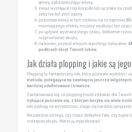
głowy, zabezpieczając włosy,
zwiąż wystające rogi koszulki lub ręcznika na czu
żeby nie był zbyt ciasny,
pozostaw włosy w tym otuleniu na co najmniej
30 
mocniejszego efektu, możesz wydłużyć ten czas n
po upływie wyznaczonego czasu, delikatnie rozwiąż 
rozprostować skrętu,
na koniec, pozwól włosom wyschnąć naturalnie.
M
podkreśli skręt Twoich loków.
Jak działa plopping i jakie są je
Plopping to fantastyczny trik, który pozwala wydobyć i 
metoda, polegająca na zawinięciu jeszcze wilgotnyc
bardziej zdefiniowane i trwalsze.
Zastanawiasz się, co plopping może zdziałać dla Twoic
irytujące puszenie się, z którym boryka się wiele osó
loki zyskają na wyrazistości, stając się bardziej sprężyst
Niezależnie od tego, czy masz delikatne fale, czy bujne 
rodzajowi skrętu. Warto ją wypróbować!