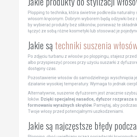
Jakie produkty do stylizacji wło
Plopping to technika, która świetnie podkreśla naturaln
włosom kręconym. Dobrym wyborem będą odżywki bez spłu
by wybierać produkty bez silikonów, ponieważ te składn
łączyć ze sobą różne kosmetyki lub stosować je pojedync
Jakie są
techniki suszenia włosó
Po zdjęciu turbanu z włosów po ploppingu, stajesz przed
albo przyspieszyć proces przy użyciu suszarki z dyfuzor
dostępny czas.
Pozostawienie włosów do samodzielnego wyschnięcia jes
działanie wysokiej temperatury. Wymaga to jednak cierpl
Alternatywnie, suszenie dyfuzorem jest znacznie szybs
loków.
Dzięki specjalnej nasadce, dyfuzor rozprasza s
formowaniu wyraźnych skrętów.
Pamiętaj, aby podczas 
Twoje włosy przed potencjalnymi uszkodzeniami.
Jakie są najczęstsze błędy podcza
Plopping, choć uwielbiany przez posiadaczki kręconych wł