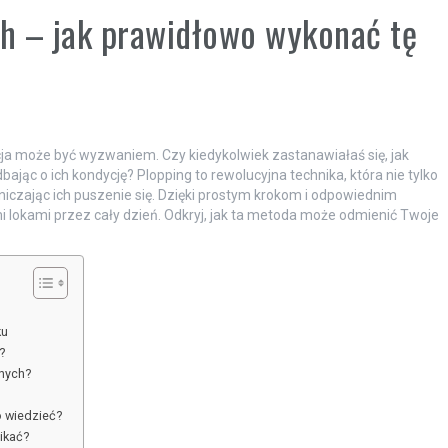
h – jak prawidłowo wykonać tę
acja może być wyzwaniem. Czy kiedykolwiek zastanawiałaś się, jak
ając o ich kondycję? Plopping to rewolucyjna technika, która nie tylko
aniczając ich puszenie się. Dzięki prostym krokom i odpowiednim
 lokami przez cały dzień. Odkryj, jak ta metoda może odmienić Twoje
ku
?
onych?
?
o wiedzieć?
ikać?