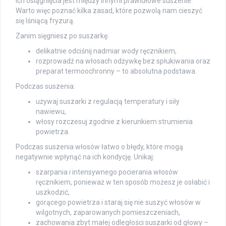
ich osiągnięcia jest między innymi prawidłowe suszenie.
Warto więc poznać kilka zasad, które pozwolą nam cieszyć
się lśniącą fryzurą.
Zanim sięgniesz po suszarkę:
delikatnie odciśnij nadmiar wody ręcznikiem,
rozprowadź na włosach odżywkę bez spłukiwania oraz
preparat termoochronny – to absolutna podstawa.
Podczas suszenia:
używaj suszarki z regulacją temperatury i siły
nawiewu,
włosy rozczesuj zgodnie z kierunkiem strumienia
powietrza.
Podczas suszenia włosów łatwo o błędy, które mogą
negatywnie wpłynąć na ich kondycję. Unikaj:
szarpania i intensywnego pocierania włosów
ręcznikiem, ponieważ w ten sposób możesz je osłabić i
uszkodzić,
gorącego powietrza i staraj się nie suszyć włosów w
wilgotnych, zaparowanych pomieszczeniach,
zachowania zbyt małej odległości suszarki od głowy –