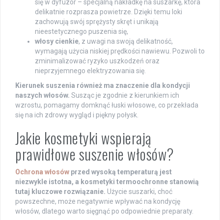
się w dyfuzor – specjalną nakładkę na suszarkę, która
delikatnie rozprasza powietrze. Dzięki temu loki
zachowują swój sprężysty skręt i unikają
nieestetycznego puszenia się,
włosy cienkie
, z uwagi na swoją delikatność,
wymagają użycia niskiej prędkości nawiewu. Pozwoli to
zminimalizować ryzyko uszkodzeń oraz
nieprzyjemnego elektryzowania się.
Kierunek suszenia również ma znaczenie dla kondycji
naszych włosów.
Susząc je zgodnie z kierunkiem ich
wzrostu, pomagamy domknąć łuski włosowe, co przekłada
się na ich zdrowy wygląd i piękny połysk.
Jakie kosmetyki wspierają
prawidłowe suszenie włosów?
Ochrona włosów
przed wysoką temperaturą jest
niezwykle istotna, a kosmetyki termoochronne stanowią
tutaj kluczowe rozwiązanie.
Użycie suszarki, choć
powszechne, może negatywnie wpływać na kondycję
włosów, dlatego warto sięgnąć po odpowiednie preparaty.