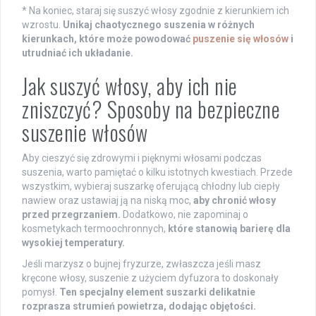
* Na koniec, staraj się suszyć włosy zgodnie z kierunkiem ich
wzrostu.
Unikaj chaotycznego suszenia w różnych
kierunkach, które może powodować
puszenie się włosów
i
utrudniać ich układanie.
Jak suszyć włosy, aby ich nie
zniszczyć? Sposoby na bezpieczne
suszenie włosów
Aby cieszyć się zdrowymi i pięknymi włosami podczas
suszenia, warto pamiętać o kilku istotnych kwestiach. Przede
wszystkim, wybieraj suszarkę oferującą chłodny lub ciepły
nawiew oraz ustawiaj ją na niską moc,
aby chronić włosy
przed przegrzaniem.
Dodatkowo, nie zapominaj o
kosmetykach termoochronnych,
które stanowią barierę dla
wysokiej temperatury.
Jeśli marzysz o bujnej fryzurze, zwłaszcza jeśli masz
kręcone włosy, suszenie z użyciem dyfuzora to doskonały
pomysł.
Ten specjalny element suszarki delikatnie
rozprasza strumień powietrza, dodając objętości.