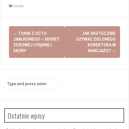
Uroda
Post
←
TONIK Z OCTU
JAK SKUTECZNIE
navigation
JABŁKOWEGO – SEKRET
UŻYWAĆ ZIELONEGO
ZDROWEJ I PIĘKNEJ
KOREKTORA W
SKÓRY
MAKIJAŻU?
→
Search
for:
Ostatnie wpisy