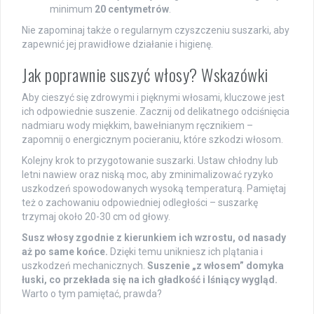
minimum
20 centymetrów
.
Nie zapominaj także o regularnym czyszczeniu suszarki, aby
zapewnić jej prawidłowe działanie i higienę.
Jak poprawnie suszyć włosy? Wskazówki
Aby cieszyć się zdrowymi i pięknymi włosami, kluczowe jest
ich odpowiednie suszenie. Zacznij od delikatnego odciśnięcia
nadmiaru wody miękkim, bawełnianym ręcznikiem –
zapomnij o energicznym pocieraniu, które szkodzi włosom.
Kolejny krok to przygotowanie suszarki. Ustaw chłodny lub
letni nawiew oraz niską moc, aby zminimalizować ryzyko
uszkodzeń spowodowanych wysoką temperaturą. Pamiętaj
też o zachowaniu odpowiedniej odległości – suszarkę
trzymaj około 20-30 cm od głowy.
Susz włosy zgodnie z kierunkiem ich wzrostu, od nasady
aż po same końce.
Dzięki temu unikniesz ich plątania i
uszkodzeń mechanicznych.
Suszenie „z włosem” domyka
łuski, co przekłada się na ich gładkość i lśniący wygląd.
Warto o tym pamiętać, prawda?