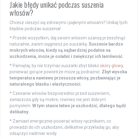
Jakie błędy unikać podczas suszenia
włosów?
Chcesz cieszyć się zdrowymi i pięknymi włosami? Unikaj tych
błędów podczas suszenia!
* Przede wszystkim, daj swoim włosom szansę przeschnąć
naturalnie, zanim sięgniesz po suszarkę.
Suszenie bardzo
mokrych włosów, kiedy są najbardziej podatne na
uszkodzenia, może je osłabić i zwiększyć ich łamliwość.
* Pamiętaj, by nie trzymać suszarki zbyt blisko
skóry głowy
,
ponieważ gorące powietrze może ją podrażnić.
Zbyt wysoka
temperatura nawiewu przesusza włosy, pozbawiając je
naturalnego blasku i elastyczności.
* Czesanie włosów bezpośrednio przed suszeniem,
zwłaszcza gdy są mokre, również nie jest dobrym
pomysłem.
W tym stanie łatwo je uszkodzić, dlatego bądź
delikatny.
* Zamiast energicznie pocierać włosy ręcznikiem, co
prowadzi do ich uszkodzeń, delikatnie przykładaj go, aby
odsączyć nadmiar wody.