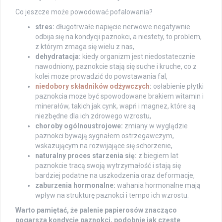
Co jeszcze może powodować pofalowania?
stres:
długotrwałe napięcie nerwowe negatywnie
odbija się na kondycji paznokci, a niestety, to problem,
z którym zmaga się wielu z nas,
dehydratacja:
kiedy organizm jest niedostatecznie
nawodniony, paznokcie stają się suche i kruche, co z
kolei może prowadzić do powstawania fal,
niedobory składników odżywczych
:
osłabienie płytki
paznokcia może być spowodowane brakiem witamin i
minerałów, takich jak cynk, wapń i magnez, które są
niezbędne dla ich zdrowego wzrostu,
choroby ogólnoustrojowe:
zmiany w wyglądzie
paznokci bywają sygnałem ostrzegawczym,
wskazującym na rozwijające się schorzenie,
naturalny proces starzenia się:
z biegiem lat
paznokcie tracą swoją wytrzymałość i stają się
bardziej podatne na uszkodzenia oraz deformacje,
zaburzenia hormonalne:
wahania hormonalne mają
wpływ na strukturę paznokci i tempo ich wzrostu.
Warto pamiętać, że palenie papierosów znacząco
pogarsza kondycję paznokci, podobnie jak częste