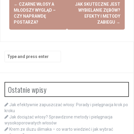
Post
←
CZARNE WŁOSY A
JAK SKUTECZNE JEST
navigation
MŁODSZY WYGLĄD –
WYBIELANIE ZĘBÓW?
CZY NAPRAWDĘ
EFEKTY I METODY
POSTARZA?
ZABIEGU
→
Search
for:
Ostatnie wpisy
Jak efektywnie zapuszczać włosy: Porady i pielęgnacja krok po
kroku
Jak dociążać włosy? Sprawdzone metody i pielęgnacja
wysokoporowatych włosów
Krem ze śluzu ślimaka – co warto wiedzieć i jak wybrać