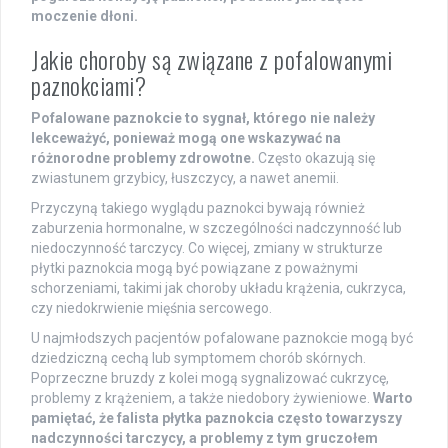
moczenie dłoni.
Jakie choroby są związane z pofalowanymi
paznokciami?
Pofalowane paznokcie to sygnał, którego nie należy
lekceważyć, ponieważ mogą one wskazywać na
różnorodne problemy zdrowotne.
Często okazują się
zwiastunem grzybicy, łuszczycy, a nawet anemii.
Przyczyną takiego wyglądu paznokci bywają również
zaburzenia hormonalne, w szczególności nadczynność lub
niedoczynność tarczycy. Co więcej, zmiany w strukturze
płytki paznokcia mogą być powiązane z poważnymi
schorzeniami, takimi jak choroby układu krążenia, cukrzyca,
czy niedokrwienie mięśnia sercowego.
U najmłodszych pacjentów pofalowane paznokcie mogą być
dziedziczną cechą lub symptomem chorób skórnych.
Poprzeczne bruzdy z kolei mogą sygnalizować cukrzycę,
problemy z krążeniem, a także niedobory żywieniowe.
Warto
pamiętać, że falista płytka paznokcia często towarzyszy
nadczynności tarczycy, a problemy z tym gruczołem