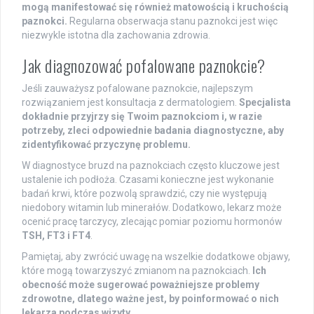
mogą manifestować się również matowością i kruchością
paznokci.
Regularna obserwacja stanu paznokci jest więc
niezwykle istotna dla zachowania zdrowia.
Jak diagnozować pofalowane paznokcie?
Jeśli zauważysz pofalowane paznokcie, najlepszym
rozwiązaniem jest konsultacja z dermatologiem.
Specjalista
dokładnie przyjrzy się Twoim paznokciom i, w razie
potrzeby, zleci odpowiednie badania diagnostyczne, aby
zidentyfikować przyczynę problemu.
W diagnostyce bruzd na paznokciach często kluczowe jest
ustalenie ich podłoża. Czasami konieczne jest wykonanie
badań krwi, które pozwolą sprawdzić, czy nie występują
niedobory witamin lub minerałów. Dodatkowo, lekarz może
ocenić pracę tarczycy, zlecając pomiar poziomu hormonów
TSH, FT3 i FT4
.
Pamiętaj, aby zwrócić uwagę na wszelkie dodatkowe objawy,
które mogą towarzyszyć zmianom na paznokciach.
Ich
obecność może sugerować poważniejsze problemy
zdrowotne, dlatego ważne jest, by poinformować o nich
lekarza podczas wizyty.