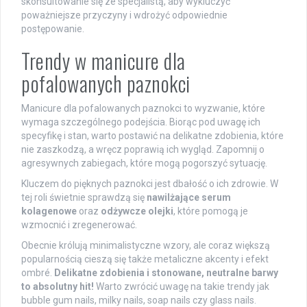
skonsultowanie się ze specjalistą, aby wykluczyć
poważniejsze przyczyny i wdrożyć odpowiednie
postępowanie.
Trendy w manicure dla
pofalowanych paznokci
Manicure dla pofalowanych paznokci to wyzwanie, które
wymaga szczególnego podejścia. Biorąc pod uwagę ich
specyfikę i stan, warto postawić na delikatne zdobienia, które
nie zaszkodzą, a wręcz poprawią ich wygląd. Zapomnij o
agresywnych zabiegach, które mogą pogorszyć sytuację.
Kluczem do pięknych paznokci jest dbałość o ich zdrowie. W
tej roli świetnie sprawdzą się
nawilżające serum
kolagenowe
oraz
odżywcze olejki
, które pomogą je
wzmocnić i zregenerować.
Obecnie królują minimalistyczne wzory, ale coraz większą
popularnością cieszą się także metaliczne akcenty i efekt
ombré.
Delikatne zdobienia i stonowane, neutralne barwy
to absolutny hit!
Warto zwrócić uwagę na takie trendy jak
bubble gum nails, milky nails, soap nails czy glass nails.