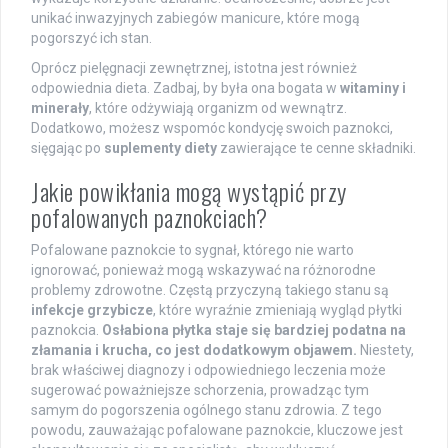
unikać inwazyjnych zabiegów manicure, które mogą
pogorszyć ich stan.
Oprócz pielęgnacji zewnętrznej, istotna jest również
odpowiednia dieta. Zadbaj, by była ona bogata w
witaminy i
minerały
, które odżywiają organizm od wewnątrz.
Dodatkowo, możesz wspomóc kondycję swoich paznokci,
sięgając po
suplementy diety
zawierające te cenne składniki.
Jakie powikłania mogą wystąpić przy
pofalowanych paznokciach?
Pofalowane paznokcie to sygnał, którego nie warto
ignorować, ponieważ mogą wskazywać na różnorodne
problemy zdrowotne. Częstą przyczyną takiego stanu są
infekcje grzybicze
, które wyraźnie zmieniają wygląd płytki
paznokcia.
Osłabiona płytka staje się bardziej podatna na
złamania i krucha, co jest dodatkowym objawem.
Niestety,
brak właściwej diagnozy i odpowiedniego leczenia może
sugerować poważniejsze schorzenia, prowadząc tym
samym do pogorszenia ogólnego stanu zdrowia. Z tego
powodu, zauważając pofalowane paznokcie, kluczowe jest