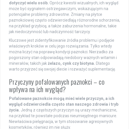
dotyczyć wielu osób.
Oprócz kwestii wizualnych, ich wygląd
może być sygnałem ostrzegawczym, wskazującym na
potencjalne problemy zdrowotne. Zmiany na płytce
paznokciowej często odzwierciedlają różnorodne schorzenia,
na przykład grzybicę, a także zaburzenia hormonalne, takie
jak niedoczynność lub nadczynność tarczycy.
Kluczowe jest zidentyfikowanie źródła problemu i podjęcie
właściwych kroków w celu jego rozwiązania. Tylko wtedy
można liczyć na poprawę kondycji paznokci. Nierzadko za
pogorszony stan odpowiadają niedobory ważnych witamin i
minerałów, takich jak
żelazo, cynk czy biotyna.
Dlatego
warto przyjrzeć się swojej diecie i rozważyć suplementację.
Przyczyny pofalowanych paznokci – co
wpływa na ich wygląd?
Pofalowane paznokcie mogą mieć wiele przyczyn, a ich
wygląd odzwierciedla często stan naszego zdrowia i tryb
życia.
Jedną z częstszych przyczyn są urazy mechaniczne,
na przykład te powstałe podczas nieumiejętnego manicure.
Niewłaściwa pielęgnacja, w tym stosowanie agresywnych
kosmetyków, również im nie służy.