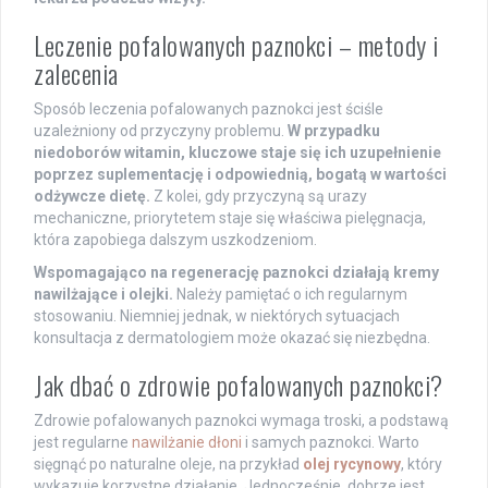
Leczenie pofalowanych paznokci – metody i
zalecenia
Sposób leczenia pofalowanych paznokci jest ściśle
uzależniony od przyczyny problemu.
W przypadku
niedoborów witamin, kluczowe staje się ich uzupełnienie
poprzez suplementację i odpowiednią, bogatą w wartości
odżywcze dietę.
Z kolei, gdy przyczyną są urazy
mechaniczne, priorytetem staje się właściwa pielęgnacja,
która zapobiega dalszym uszkodzeniom.
Wspomagająco na regenerację paznokci działają kremy
nawilżające i olejki.
Należy pamiętać o ich regularnym
stosowaniu. Niemniej jednak, w niektórych sytuacjach
konsultacja z dermatologiem może okazać się niezbędna.
Jak dbać o zdrowie pofalowanych paznokci?
Zdrowie pofalowanych paznokci wymaga troski, a podstawą
jest regularne
nawilżanie dłoni
i samych paznokci. Warto
sięgnąć po naturalne oleje, na przykład
olej rycynowy
, który
wykazuje korzystne działanie. Jednocześnie, dobrze jest