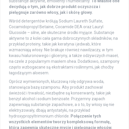
substancje aktywne, emolienty i humektanty.
To właśnie one
decydują o tym, jak dobrze produkt oczyszcza i
pielęgnuje zarówno włosy, jak i skórę głowy.
Wśród detergentów królują Sodium Laureth Sulfate,
Cocamidopropyl Betaine, Cocamide DEA oraz Lauryl
Glucoside – silne, ale skuteczne środki myjące. Substancje
aktywne to z kolei cała gama dobroczynnych składników, na
przykład proteiny, takie jak keratyna i jedwab, które
wzmacniają włosy. Nie brakuje również nawilżaczy, w tym
kwasu hialuronowego i gliceryny, a także odżywczych maseł,
na czele z popularnym masłem shea. Dodatkowo, szampony
często wzbogacane są ekstraktami roślinnymi, jak choćby
łagodzącym aloesem.
Oprócz wymienionych, kluczową rolę odgrywa woda,
stanowiąca bazę szamponu. Aby produkt zachował
świeżość i trwałość, niezbędne są konserwanty, takie jak
benzyl alcohol i sodium benzoate. Przyjemny zapach
zapewniają substancje zapachowe, a o to, by włosy się nie
elektryzowały, dbają antystatyki, na przykład
hydroxypropyltrimonium chloride.
Połączenie tych
wszystkich elementów tworzy kompleksową formułę,
która zapewnia skuteczne mycie i pielęgnację włosów.