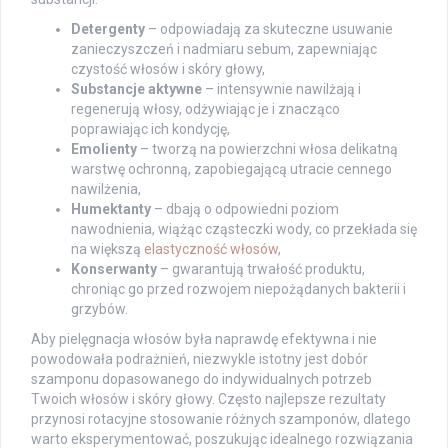
Detergenty
– odpowiadają za skuteczne usuwanie
zanieczyszczeń i nadmiaru sebum, zapewniając
czystość włosów i skóry głowy,
Substancje aktywne
– intensywnie nawilżają i
regenerują włosy, odżywiając je i znacząco
poprawiając ich kondycję,
Emolienty
– tworzą na powierzchni włosa delikatną
warstwę ochronną, zapobiegającą utracie cennego
nawilżenia,
Humektanty
– dbają o odpowiedni poziom
nawodnienia, wiążąc cząsteczki wody, co przekłada się
na większą
elastyczność włosów
,
Konserwanty
– gwarantują trwałość produktu,
chroniąc go przed rozwojem niepożądanych bakterii i
grzybów.
Aby pielęgnacja włosów była naprawdę efektywna i nie
powodowała podrażnień, niezwykle istotny jest dobór
szamponu dopasowanego do indywidualnych potrzeb
Twoich włosów i skóry głowy. Często najlepsze rezultaty
przynosi rotacyjne stosowanie różnych szamponów, dlatego
warto eksperymentować, poszukując idealnego rozwiązania