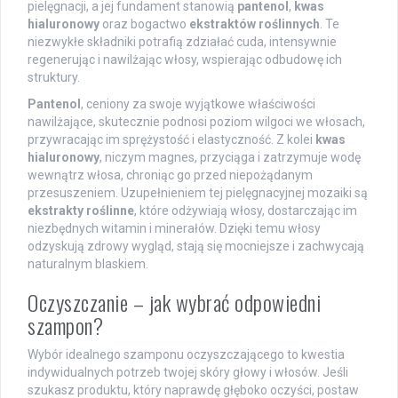
pielęgnacji, a jej fundament stanowią
pantenol
,
kwas
hialuronowy
oraz bogactwo
ekstraktów roślinnych
. Te
niezwykłe składniki potrafią zdziałać cuda, intensywnie
regenerując i nawilżając włosy, wspierając odbudowę ich
struktury.
Pantenol
, ceniony za swoje wyjątkowe właściwości
nawilżające, skutecznie podnosi poziom wilgoci we włosach,
przywracając im sprężystość i elastyczność. Z kolei
kwas
hialuronowy
, niczym magnes, przyciąga i zatrzymuje wodę
wewnątrz włosa, chroniąc go przed niepożądanym
przesuszeniem. Uzupełnieniem tej pielęgnacyjnej mozaiki są
ekstrakty roślinne
, które odżywiają włosy, dostarczając im
niezbędnych witamin i minerałów. Dzięki temu włosy
odzyskują zdrowy wygląd, stają się mocniejsze i zachwycają
naturalnym blaskiem.
Oczyszczanie – jak wybrać odpowiedni
szampon?
Wybór idealnego szamponu oczyszczającego to kwestia
indywidualnych potrzeb twojej skóry głowy i włosów. Jeśli
szukasz produktu, który naprawdę głęboko oczyści, postaw