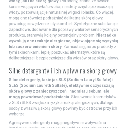
włosy, jak i na skórę głowy.
Parabeny, znane ze swoich
konserwujących właściwości, niestety często przesuszają
włosy, pozbawiając je naturalnej wilgoci i blasku. Co więcej,
mogą one również podrażniać delikatną skórę głowy,
powodując swędzenie i dyskomfort. Syntetyczne substancje
zapachowe, dodawane dla poprawy walorów sensorycznych
produktu, stanowią kolejny potencjalny problem.
Nierzadko
wywołują one reakcje alergiczne, objawiające się wysypką
lub zaczerwienieniem skóry.
Zamiast sięgać po produkty z
tymi składnikami, lepiej poszukać alternatyw, które są
delikatniejsze i bezpieczniejsze dla włosów oraz skóry głowy.
Silne detergenty i ich wpływ na skórę głowy
Silne detergenty, takie jak SLS (Sodium Lauryl Sulfate) i
SLES (Sodium Laureth Sulfate), efektywnie oczyszczają
skórę głowy z zanieczyszczeń i nadmiaru sebum, ale
mogą powodować podrażnienia.
Stosowanie kosmetyków
z SLS i SLES zwiększa ryzyko reakcji alergicznych, dlatego
osoby z wrażliwą skórą głowy powinny być ostrożne przy ich
wyborze.
Agresywne detergenty mogą negatywnie wpływać na