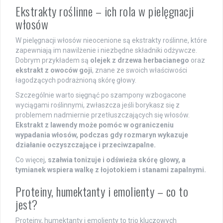
Ekstrakty roślinne – ich rola w pielęgnacji
włosów
W pielęgnacji włosów nieocenione są ekstrakty roślinne, które
zapewniają im nawilżenie i niezbędne składniki odżywcze.
Dobrym przykładem są
olejek z drzewa herbacianego
oraz
ekstrakt z owoców goji
, znane ze swoich właściwości
łagodzących podrażnioną skórę głowy.
Szczególnie warto sięgnąć po szampony wzbogacone
wyciągami roślinnymi, zwłaszcza jeśli borykasz się z
problemem nadmiernie przetłuszczających się włosów.
Ekstrakt z lawendy może pomóc w ograniczeniu
wypadania włosów, podczas gdy rozmaryn wykazuje
działanie oczyszczające i przeciwzapalne.
Co więcej,
szałwia tonizuje i odświeża skórę głowy, a
tymianek wspiera walkę z łojotokiem i stanami zapalnymi.
Proteiny, humektanty i emolienty – co to
jest?
Proteiny, humektanty i emolienty to trio kluczowych