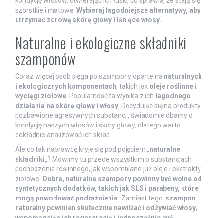
kondycję włosów, otwierając ich łuski, co sprawia, że stają się
szorstkie i matowe.
Wybieraj łagodniejsze alternatywy, aby
utrzymać zdrową skórę głowy i lśniące włosy.
Naturalne i ekologiczne składniki
szamponów
Coraz więcej osób sięga po szampony oparte na
naturalnych
i ekologicznych komponentach
, takich jak
oleje roślinne i
wyciągi ziołowe
. Popularność ta wynika z ich
łagodnego
działania na skórę głowy i włosy
. Decydując się na produkty
pozbawione agresywnych substancji, świadomie dbamy o
kondycję naszych włosów i skóry głowy, dlatego warto
dokładnie analizować ich skład.
Ale co tak naprawdę kryje się pod pojęciem „
naturalne
składniki
„? Mówimy tu przede wszystkim o substancjach
pochodzenia roślinnego, jak wspomniane już oleje i ekstrakty
ziołowe.
Dobre, naturalne szampony powinny być wolne od
syntetycznych dodatków, takich jak SLS i parabeny, które
mogą powodować podrażnienia.
Zamiast tego,
szampon
naturalny powinien skutecznie nawilżać i odżywiać włosy,
wspomagając ich regenerację i jednocześnie być