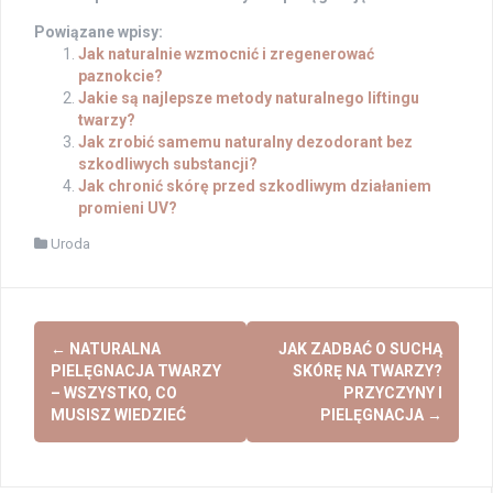
Powiązane wpisy:
Jak naturalnie wzmocnić i zregenerować
paznokcie?
Jakie są najlepsze metody naturalnego liftingu
twarzy?
Jak zrobić samemu naturalny dezodorant bez
szkodliwych substancji?
Jak chronić skórę przed szkodliwym działaniem
promieni UV?
Uroda
Post
←
NATURALNA
JAK ZADBAĆ O SUCHĄ
navigation
PIELĘGNACJA TWARZY
SKÓRĘ NA TWARZY?
– WSZYSTKO, CO
PRZYCZYNY I
MUSISZ WIEDZIEĆ
PIELĘGNACJA
→