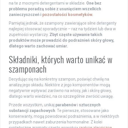
na te z mocnymi detergentami w składzie.
One bez
problemu poradzą sobie z usunięciem wszelkich
zanieczyszczeń i
pozostałości kosmetyków
.
Pamiętaj jednak, że szampony zawierające silne detergenty
najlepiej stosować sporadycznie – raz na tydzień lub dwa w
zupełności wystarczy.
Zbyt częste używanie takich
produktów może prowadzić do podrażnień skóry głowy,
dlatego warto zachować umiar.
Składniki, których warto unikać w
szamponach
Decydując się na konkretny szampon, poświęć chwilę na
analizę jego składu. Niektóre z jego komponentów mogą
negatywnie wpływać zarówno na włosy, jak i skórę głowy,
dlatego warto wiedzieć, na co szczególnie zwrócić uwagę.
Przede wszystkim, unikaj
parabenów
i
sztucznych
substancji zapachowych
. Te pierwsze, stosowane jako
konserwanty, mogą powodować podrażnienia, a w niektórych
przypadkach nawet zaburzenia hormonalne. Z kolei
syntetyczne aromaty często wywołują
reakcje alergiczne
,