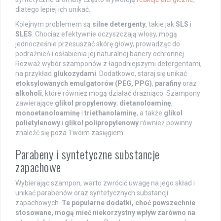
dlatego lepiej ich unikać.
Kolejnym problemem są
silne detergenty
, takie jak
SLS
i
SLES
. Chociaż efektywnie oczyszczają włosy, mogą
jednocześnie przesuszać skórę głowy, prowadząc do
podrażnień i osłabienia jej naturalnej bariery ochronnej.
Rozważ wybór szamponów z łagodniejszymi detergentami,
na przykład
glukozydami
. Dodatkowo, staraj się unikać
etoksylowanych emulgatorów (PEG, PPG)
,
parafiny
oraz
alkoholi
, które również mogą działać drażniąco. Szampony
zawierające
glikol propylenowy
,
dietanoloaminę
,
monoetanoloaminę
i
triethanolaminę
, a także
glikol
polietylenowy
i
glikol polipropylenowy
również powinny
znaleźć się poza Twoim zasięgiem.
Parabeny i syntetyczne substancje
zapachowe
Wybierając szampon, warto zwrócić uwagę na jego skład i
unikać parabenów oraz syntetycznych substancji
zapachowych.
Te popularne dodatki, choć powszechnie
stosowane, mogą mieć niekorzystny wpływ zarówno na