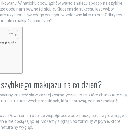
plikowany. W natłoku obowiązków warto znaleźć sposób na szybkie
 także doda nam pewności siebie. Kluczem do sukcesu jest wybór
nam uzyskanie świeżego wyglądu w zaledwie kilka minut. Odkryjmy
 idealny makijaż na co dzień!
co dzień?
 szybkiego makijażu na co dzień?
inny znaleźć się w każdej kosmetyczce, to te, które charakteryzują
ię na kilku kluczowych produktach, które sprawią, że nasz makijaż
ave. Powinien on dobrze współpracować z naszą cerą, wyrównując jej
śnie nie obciążając jej. Możemy sięgnąć po formuły w płynie, które
 naturalny wygląd.