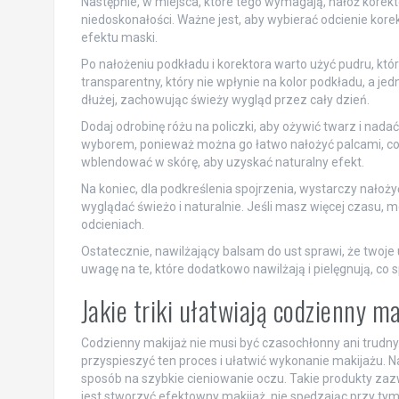
Następnie, w miejsca, które tego wymagają, nałóż korek
niedoskonałości. Ważne jest, aby wybierać odcienie korek
efektu maski.
Po nałożeniu podkładu i korektora warto użyć pudru, któ
transparentny, który nie wpłynie na kolor podkładu, a j
dłużej, zachowując świeży wygląd przez cały dzień.
Dodaj odrobinę różu na policzki, aby ożywić twarz i nad
wyborem, ponieważ można go łatwo nałożyć palcami, co 
wblendować w skórę, aby uzyskać naturalny efekt.
Na koniec, dla podkreślenia spojrzenia, wystarczy nałożyć
wyglądać świeżo i naturalnie. Jeśli masz więcej czasu, 
odcieniach.
Ostatecznie, nawilżający balsam do ust sprawi, że twoje 
uwagę na te, które dodatkowo nawilżają i pielęgnują, co
Jakie triki ułatwiają codzienny m
Codzienny makijaż nie musi być czasochłonny ani trudny. 
przyspieszyć ten proces i ułatwić wykonanie makijażu. N
sposób na szybkie cieniowanie oczu. Takie produkty zaz
jest stworzyć efektowny makijaż, nie spędzając przy tym