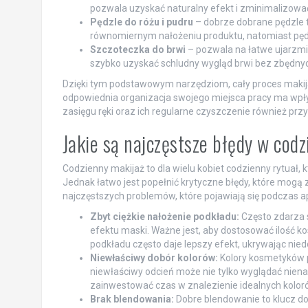
pozwala uzyskać naturalny efekt i zminimalizować 
Pędzle do różu i pudru
– dobrze dobrane pędzle 
równomiernym nałożeniu produktu, natomiast pędz
Szczoteczka do brwi
– pozwala na łatwe ujarzmie
szybko uzyskać schludny wygląd brwi bez zbędny
Dzięki tym podstawowym narzędziom, cały proces makijaż
odpowiednia organizacja swojego miejsca pracy ma wp
zasięgu ręki oraz ich regularne czyszczenie również przy
Jakie są najczęstsze błędy w co
Codzienny makijaż to dla wielu kobiet codzienny rytuał,
Jednak łatwo jest popełnić krytyczne błędy, które mogą
najczęstszych problemów, które pojawiają się podczas apl
Zbyt ciężkie nałożenie podkładu:
Często zdarza s
efektu maski. Ważne jest, aby dostosować ilość k
podkładu często daje lepszy efekt, ukrywając nie
Niewłaściwy dobór kolorów:
Kolory kosmetyków p
niewłaściwy odcień może nie tylko wyglądać nienat
zainwestować czas w znalezienie idealnych kolorów
Brak blendowania:
Dobre blendowanie to klucz do