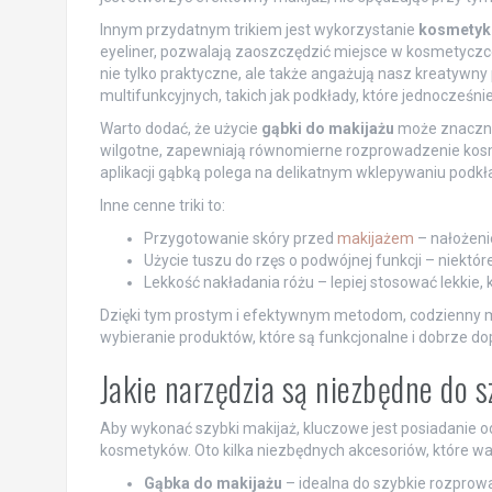
Innym przydatnym trikiem jest wykorzystanie
kosmetykó
eyeliner, pozwalają zaoszczędzić miejsce w kosmetyczce
nie tylko praktyczne, ale także angażują nasz kreatywny
multifunkcyjnych, takich jak podkłady, które jednocześnie
Warto dodać, że użycie
gąbki do makijażu
może znacznie
wilgotne, zapewniają równomierne rozprowadzenie kos
aplikacji gąbką polega na delikatnym wklepywaniu podkład
Inne cenne triki to:
Przygotowanie skóry przed
makijażem
– nałożeni
Użycie tuszu do rzęs o podwójnej funkcji – niektór
Lekkość nakładania różu – lepiej stosować lekkie, 
Dzięki tym prostym i efektywnym metodom, codzienny ma
wybieranie produktów, które są funkcjonalne i dobrze 
Jakie narzędzia są niezbędne do 
Aby wykonać szybki makijaż, kluczowe jest posiadanie od
kosmetyków. Oto kilka niezbędnych akcesoriów, które wa
Gąbka do makijażu
– idealna do szybkie rozprowa