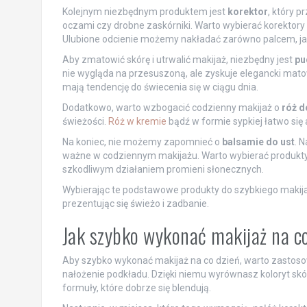
Kolejnym niezbędnym produktem jest
korektor
, który p
oczami czy drobne zaskórniki. Warto wybierać korektory 
Ulubione odcienie możemy nakładać zarówno palcem, jak
Aby zmatowić skórę i utrwalić makijaż, niezbędny jest
pu
nie wygląda na przesuszoną, ale zyskuje elegancki matow
mają tendencję do świecenia się w ciągu dnia.
Dodatkowo, warto wzbogacić codzienny makijaż o
róż d
świeżości.
Róż w kremie
bądź w formie sypkiej łatwo się a
Na koniec, nie możemy zapomnieć o
balsamie do ust
. 
ważne w codziennym makijażu. Warto wybierać produkty z
szkodliwym działaniem promieni słonecznych.
Wybierając te podstawowe produkty do szybkiego makij
prezentując się świeżo i zadbanie.
Jak szybko wykonać makijaż na c
Aby szybko wykonać makijaż na co dzień, warto zastosow
nałożenie podkładu. Dzięki niemu wyrównasz koloryt skóry
formuły, które dobrze się blendują.