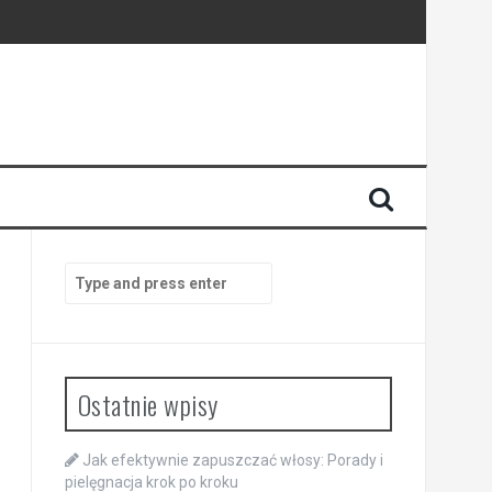
Search
for:
Ostatnie wpisy
Jak efektywnie zapuszczać włosy: Porady i
pielęgnacja krok po kroku