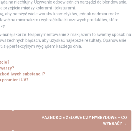
ląda na niechlujny. Używanie odpowiednich narzędzi do blendowania,
e przejścia między kolorami i teksturami.
ę, aby nałożyć wiele warstw kosmetyków, jednak nadmiar może
ostawić na minimalizm i wybrać kilka kluczowych produktów, które
zy.
e własnej skórze. Eksperymentowanie z makijażem to świetny sposób na
powszechnych błędach, aby uzyskać najlepsze rezultaty. Opanowanie
yć się perfekcyjnym wyglądem każdego dnia.
kcie?
 twarzy?
zkodliwych substancji?
m promieni UV?
PAZNOKCIE ŻELOWE CZY HYBRYDOWE – CO
WYBRAĆ?
→