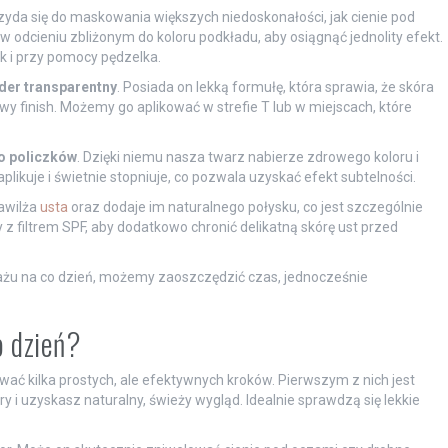
rzyda się do maskowania większych niedoskonałości, jak cienie pod
w odcieniu zbliżonym do koloru podkładu, aby osiągnąć jednolity efekt.
 i przy pomocy pędzelka.
der transparentny
. Posiada on lekką formułę, która sprawia, że skóra
y finish. Możemy go aplikować w strefie T lub w miejscach, które
o policzków
. Dzięki niemu nasza twarz nabierze zdrowego koloru i
plikuje i świetnie stopniuje, co pozwala uzyskać efekt subtelności.
Nawilża
usta
oraz dodaje im naturalnego połysku, co jest szczególnie
 filtrem SPF, aby dodatkowo chronić delikatną skórę ust przed
ażu na co dzień, możemy zaoszczędzić czas, jednocześnie
o dzień?
ać kilka prostych, ale efektywnych kroków. Pierwszym z nich jest
 i uzyskasz naturalny, świeży wygląd. Idealnie sprawdzą się lekkie