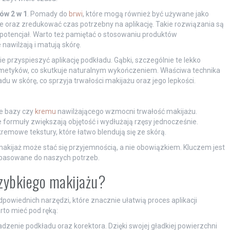
w 2 w 1
. Pomady do
brwi
, które mogą również być używane jako
 oraz zredukować czas potrzebny na aplikację. Takie rozwiązania są
 potencjał. Warto też pamiętać o stosowaniu produktów
 nawilżają i matują skórę.
 przyspieszyć aplikację podkładu. Gąbki, szczególnie te lekko
metyków, co skutkuje naturalnym wykończeniem. Właściwa technika
u w skórę, co sprzyja trwałości makijażu oraz jego lepkości.
e bazy czy
kremu
nawilżającego wzmocni trwałość makijażu.
e formuły zwiększają objętość i wydłużają rzęsy jednocześnie.
kremowe tekstury, które łatwo blendują się ze skórą.
kijaż może stać się przyjemnością, a nie obowiązkiem. Kluczem jest
dopasowane do naszych potrzeb.
szybkiego makijażu?
powiednich narzędzi, które znacznie ułatwią proces aplikacji
rto mieć pod ręką:
dzenie podkładu oraz korektora. Dzięki swojej gładkiej powierzchni