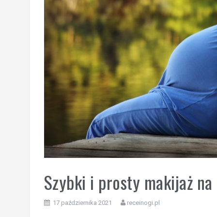
Szybki i prosty makijaż na
17 października 2021
receinogi.pl