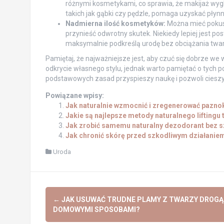
różnymi kosmetykami, co sprawia, że makijaż wyg
takich jak gąbki czy pędzle, pomaga uzyskać płynn
Nadmierna ilość kosmetyków:
Można mieć pokus
przynieść odwrotny skutek. Niekiedy lepiej jest p
maksymalnie podkreślą urodę bez obciążania twar
Pamiętaj, że najważniejsze jest, aby czuć się dobrze w
odkrycie własnego stylu, jednak warto pamiętać o tych 
podstawowych zasad przyspieszy naukę i pozwoli ciesz
Powiązane wpisy:
Jak naturalnie wzmocnić i zregenerować pazno
Jakie są najlepsze metody naturalnego liftingu
Jak zrobić samemu naturalny dezodorant bez s
Jak chronić skórę przed szkodliwym działanie
Uroda
Post
←
JAK USUWAĆ TRUDNE PLAMY Z TWARZY DROGĄ
navigation
DOMOWYMI SPOSOBAMI?