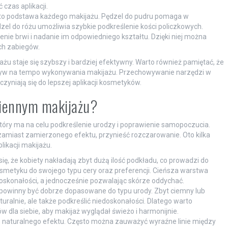
czas aplikacji.
to podstawa każdego makijażu. Pędzel do pudru pomaga w
el do różu umożliwia szybkie podkreślenie kości policzkowych.
nie brwi i nadanie im odpowiedniego kształtu. Dzięki niej można
ch zabiegów.
u staje się szybszy i bardziej efektywny. Warto również pamiętać, że
ływ na tempo wykonywania makijażu. Przechowywanie narzędzi w
czyniają się do lepszej aplikacji kosmetyków.
dziennym makijażu?
 który ma na celu podkreślenie urodzy i poprawienie samopoczucia.
 zamiast zamierzonego efektu, przynieść rozczarowanie. Oto kilka
ikacji makijażu.
ię, że kobiety nakładają zbyt dużą ilość podkładu, co prowadzi do
osmetyku do swojego typu cery oraz preferencji. Cieńsza warstwa
doskonałości, a jednocześnie pozwalając skórze oddychać.
owinny być dobrze dopasowane do typu urody. Zbyt ciemny lub
uralnie, ale także podkreślić niedoskonałości. Dlatego warto
 dla siebie, aby makijaż wyglądał świeżo i harmonijnie.
 naturalnego efektu. Często można zauważyć wyraźne linie między