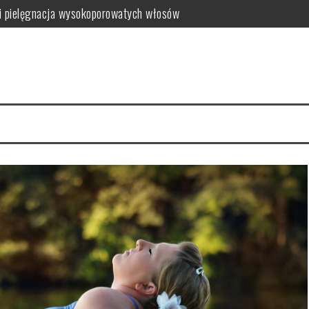
i pielęgnacja wysokoporowatych włosów
ć i jak wybrać najlepszy?
 zalety dla skóry
i i domowe przepisy
anym farbowaniu?
i pielęgnacja krok po kroku