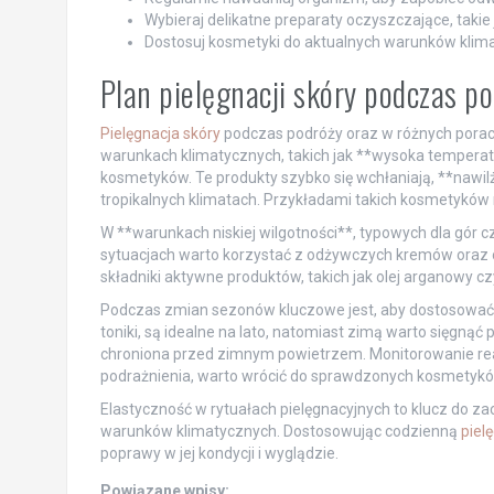
Wybieraj delikatne preparaty oczyszczające, takie 
Dostosuj kosmetyki do aktualnych warunków klimat
Plan pielęgnacji skóry podczas p
Pielęgnacja skóry
podczas podróży oraz w różnych porach
warunkach klimatycznych, takich jak **wysoka temperatur
kosmetyków. Te produkty szybko się wchłaniają, **nawilża
tropikalnych klimatach. Przykładami takich kosmetyków
W **warunkach niskiej wilgotności**, typowych dla gór c
sytuacjach warto korzystać z odżywczych kremów oraz o
składniki aktywne produktów, takich jak olej arganowy 
Podczas zmian sezonów kluczowe jest, aby dostosować pi
toniki, są idealne na lato, natomiast zimą warto sięgnąć
chroniona przed zimnym powietrzem. Monitorowanie reak
podrażnienia, warto wrócić do sprawdzonych kosmetykó
Elastyczność w rytuałach pielęgnacyjnych to klucz do za
warunków klimatycznych. Dostosowując codzienną
piel
poprawy w jej kondycji i wyglądzie.
Powiązane wpisy: