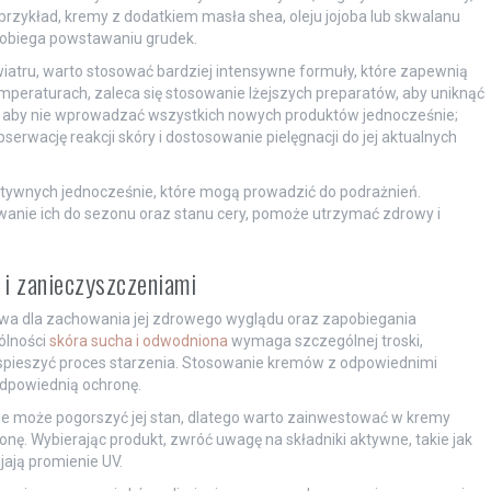
 przykład, kremy z dodatkiem masła shea, oleju jojoba lub skwalanu
apobiega powstawaniu grudek.
 wiatru, warto stosować bardziej intensywne formuły, które zapewnią
mperaturach, zaleca się stosowanie lżejszych preparatów, aby uniknąć
e, aby nie wprowadzać wszystkich nowych produktów jednocześnie;
erwację reakcji skóry i dostosowanie pielęgnacji do jej aktualnych
aktywnych jednocześnie, które mogą prowadzić do podrażnień.
nie ich do sezonu oraz stanu cery, pomoże utrzymać zdrowy i
i zanieczyszczeniami
owa dla zachowania jej zdrowego wyglądu oraz zapobiegania
ólności
skóra sucha i odwodniona
wymaga szczególnej troski,
yspieszyć proces starzenia. Stosowanie kremów z odpowiednimi
odpowiednią ochronę.
e może pogorszyć jej stan, dlatego warto zainwestować w kremy
nę. Wybierając produkt, zwróć uwagę na składniki aktywne, takie jak
jają promienie UV.