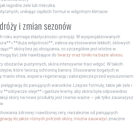
jak łagodne żele lub mleczka.
ycznych, unikając ciężkich formuł w wilgotnym klimacie.
odróży i zmian sezonów
 roku wymaga elastyczności i precyzji. W wyspecjalizowanych
a** i **duża wilgotność**, zaleca się stosowanie lekkich, żelowych
jąc** skórę bez jej obciążania, co szczególnie jest istotne w
 mogą być żele nawilżające do
twarzy oraz toniki na bazie aloesu
.
zy obszarów pustynnych, skóra intensywnie traci wilgoć. W takich
lejów, które tworzą ochronną barierę. Stosowanie bogatych w
czy masło shea, wspiera regenerację i zabezpiecza przed wysuszeniem.
elęgnację do panujących warunków. Lżejsze formuły, takie jak żele i
 po **odżywcze oleje** i gęstsze kremy, aby skóra była odpowiednio
cji skóry na nowe produkty jest równie ważne — jak tylko zauważysz
w.
chowania zdrowej i nawilżonej cery, niezależnie od panujących
ęgnację do jakże różnych potrzeb skóry, można zauważyć
znaczne