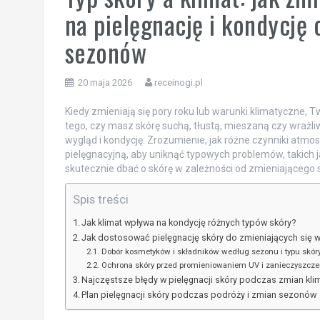
na pielęgnację i kondycję
sezonów
20 maja 2026
receinogi.pl
Kiedy zmieniają się pory roku lub warunki klimatyczne, 
tego, czy masz skórę suchą, tłustą, mieszaną czy wrażli
wygląd i kondycję. Zrozumienie, jak różne czynniki atm
pielęgnacyjną, aby uniknąć typowych problemów, takich j
skutecznie dbać o skórę w zależności od zmieniającego si
Spis treści
Jak klimat wpływa na kondycję różnych typów skóry?
Jak dostosować pielęgnację skóry do zmieniających się 
Dobór kosmetyków i składników według sezonu i typu skór
Ochrona skóry przed promieniowaniem UV i zanieczyszcz
Najczęstsze błędy w pielęgnacji skóry podczas zmian kli
Plan pielęgnacji skóry podczas podróży i zmian sezonów