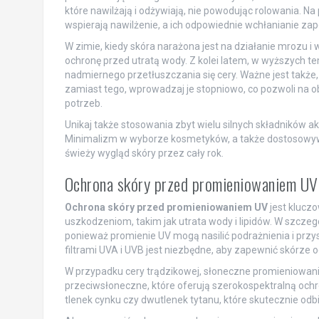
które nawilżają i odżywiają, nie powodując rolowania. Na
wspierają nawilżenie, a ich odpowiednie wchłanianie z
W zimie, kiedy skóra narażona jest na działanie mrozu i
ochronę przed utratą wody. Z kolei latem, w wyższych te
nadmiernego przetłuszczania się cery. Ważne jest takż
zamiast tego, wprowadzaj je stopniowo, co pozwoli na obs
potrzeb.
Unikaj także stosowania zbyt wielu silnych składników 
Minimalizm w wyborze kosmetyków, a także dostosowywa
świeży wygląd skóry przez cały rok.
Ochrona skóry przed promieniowaniem UV 
Ochrona skóry przed promieniowaniem UV
jest klucz
uszkodzeniom, takim jak utrata wody i lipidów. W szczeg
ponieważ promienie UV mogą nasilić podrażnienia i prz
filtrami UVA i UVB jest niezbędne, aby zapewnić skórze 
W przypadku cery trądzikowej, słoneczne promieniowani
przeciwsłoneczne, które oferują szerokospektralną ochro
tlenek cynku czy dwutlenek tytanu, które skutecznie odbi