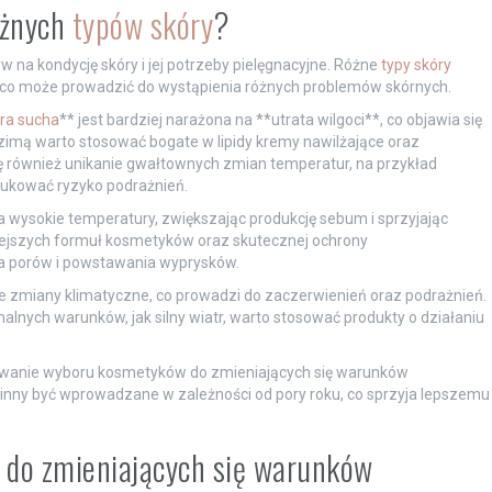
óżnych
typów skóry
?
na kondycję skóry i jej potrzeby pielęgnacyjne. Różne
typy skóry
, co może prowadzić do wystąpienia różnych problemów skórnych.
ra sucha
** jest bardziej narażona na **utrata wilgoci**, co objawia się
zimą warto stosować bogate w lipidy kremy nawilżające oraz
ię również unikanie gwałtownych zmian temperatur, na przykład
ukować ryzyko podrażnień.
 wysokie temperatury, zwiększając produkcję sebum i sprzyjając
lżejszych formuł kosmetyków oraz skutecznej ochrony
ia porów i powstawania wyprysków.
e zmiany klimatyczne, co prowadzi do zaczerwienień oraz podrażnień.
lnych warunków, jak silny wiatr, warto stosować produkty o działaniu
sowanie wyboru kosmetyków do zmieniających się warunków
winny być wprowadzane w zależności od pory roku, co sprzyja lepszemu
y do zmieniających się warunków