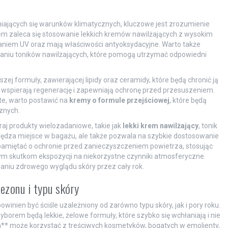
iających się warunków klimatycznych, kluczowe jest zrozumienie
tem zaleca się stosowanie lekkich kremów nawilżających z wysokim
waniem UV oraz mają właściwości antyoksydacyjne. Warto także
aniu toników nawilżających, które pomogą utrzymać odpowiedni
ej formuły, zawierającej lipidy oraz ceramidy, które będą chronić ją
wspierają regenerację i zapewniają ochronę przed przesuszeniem.
te, warto postawić na
kremy o formule przejściowej
, które będą
znych.
aj produkty wielozadaniowe, takie jak
lekki krem nawilżający
, tonik
zczędza miejsce w bagażu, ale także pozwala na szybkie dostosowanie
ż pamiętać o ochronie przed zanieczyszczeniem powietrza, stosując
m skutkom ekspozycji na niekorzystne czynniki atmosferyczne.
niu zdrowego wyglądu skóry przez cały rok.
zonu i typu skóry
inien być ściśle uzależniony od zarówno typu skóry, jak i pory roku.
borem będą lekkie, żelowe formuły, które szybko się wchłaniają i nie
ha** może korzystać z treściwych kosmetyków, bogatych w emolienty,