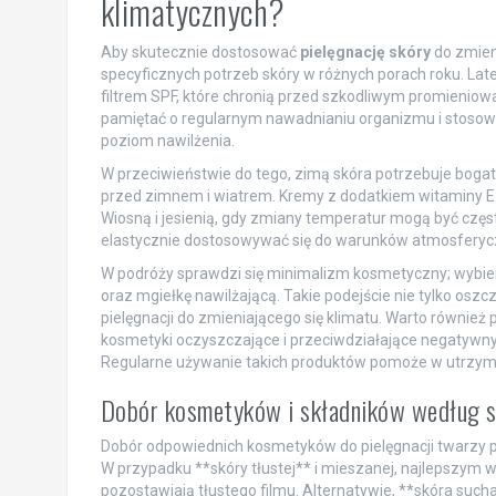
klimatycznych?
Aby skutecznie dostosować
pielęgnację skóry
do zmien
specyficznych potrzeb skóry w różnych porach roku. La
filtrem SPF, które chronią przed szkodliwym promienio
pamiętać o regularnym nawadnianiu organizmu i stosow
poziom nawilżenia.
W przeciwieństwie do tego, zimą skóra potrzebuje bogatsz
przed zimnem i wiatrem. Kremy z dodatkiem witaminy E 
Wiosną i jesienią, gdy zmiany temperatur mogą być częs
elastycznie dostosowywać się do warunków atmosferyc
W podróży sprawdzi się minimalizm kosmetyczny; wybier
oraz mgiełkę nawilżającą. Takie podejście nie tylko os
pielęgnacji do zmieniającego się klimatu. Warto równie
kosmetyki oczyszczające i przeciwdziałające negatywny
Regularne używanie takich produktów pomoże w utrzyma
Dobór kosmetyków i składników według se
Dobór odpowiednich kosmetyków do pielęgnacji twarzy pow
W przypadku **skóry tłustej** i mieszanej, najlepszym wy
pozostawiają tłustego filmu. Alternatywie, **skóra suc