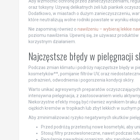
Aby wzmocnić ochronę przed zanieczyszczeniami, regul
oraz toksyny. Używaj delikatnych żeli lub piankek oczyszc
Dodatkowo, w miastach o dużym zanieczyszczeniu, warto
które neutralizują wolne rodniki powstałe w wyniku eksp
Nie zapominaj również o
nawilżeniu – wybieraj lekkie naw
poziomu nawilżenia. Upewnij się, że używasz produktów d
korzystnym działaniem.
Najczęstsze błędy w pielęgnacji 
Podczas zmian klimatu i podróży najczęstsze błędy w pi
kosmetyków**, pomijanie filtrów UV, oraz niedostatecz
podrażnień, odwodnienia i pogorszenia kondycji skóry.
Warto unikać agresywnych preparatów oczyszczających, kt
intensywna pielęgnacja, z zastosowaniem wielu aktywnyc
Niekorzystne efekty mogą być również wynikiem braku d
ciężkich kremów w tropikach lub zbyt lekkich w suchym p
Aby zminimalizować ryzyko negatywnych skutków pielęgn
Przed podróżą przetestuj nowe kosmetyki, aby unik
Stosuj filtry przeciwsłoneczne, nawet podczas lo
Regularnie nawadniaj organizm, aby zapobiec odw