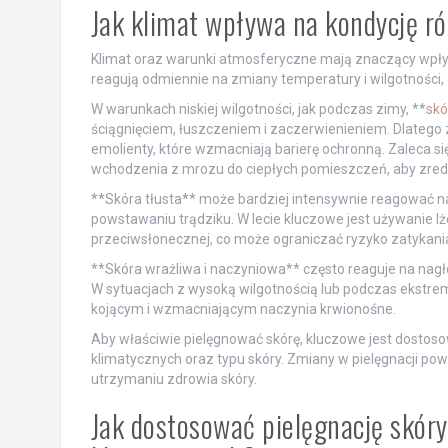
Jak klimat wpływa na kondycję r
Klimat oraz warunki atmosferyczne mają znaczący wpływ 
reagują odmiennie na zmiany temperatury i wilgotności
W warunkach niskiej wilgotności, jak podczas zimy, **
skó
ściągnięciem, łuszczeniem i zaczerwienieniem. Dlatego 
emolienty, które wzmacniają barierę ochronną. Zaleca s
wchodzenia z mrozu do ciepłych pomieszczeń, aby zred
**Skóra tłusta** może bardziej intensywnie reagować na
powstawaniu trądziku. W lecie kluczowe jest używanie 
przeciwsłonecznej, co może ograniczać ryzyko zatykan
**Skóra wrażliwa i naczyniowa** często reaguje na nagł
W sytuacjach z wysoką wilgotnością lub podczas ekstrema
kojącym i wzmacniającym naczynia krwionośne.
Aby właściwie pielęgnować skórę, kluczowe jest dosto
klimatycznych oraz typu skóry. Zmiany w pielęgnacji po
utrzymaniu zdrowia skóry.
Jak dostosować pielęgnację skór