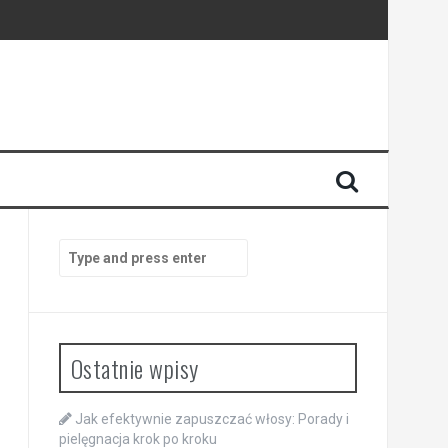
Search
for:
Ostatnie wpisy
Jak efektywnie zapuszczać włosy: Porady i
pielęgnacja krok po kroku