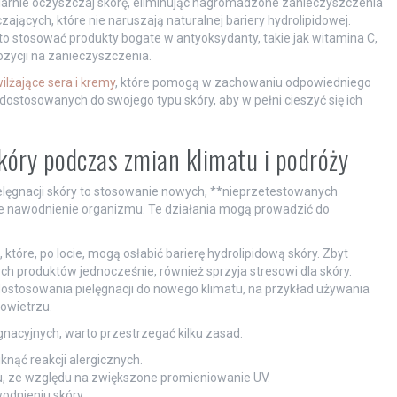
arnie oczyszczaj skórę, eliminując nagromadzone zanieczyszczenia
zających, które nie naruszają naturalnej bariery hydrolipidowej.
 stosować produkty bogate w antyoksydanty, takie jak witamina C,
ozycji na zanieczyszczenia.
ilżające sera i kremy
, które pomogą w zachowaniu odpowiedniego
ostosowanych do swojego typu skóry, aby w pełni cieszyć się ich
skóry podczas zmian klimatu i podróży
elęgnacji skóry to stosowanie nowych, **nieprzetestowanych
ne nawodnienie organizmu. Te działania mogą prowadzić do
óre, po locie, mogą osłabić barierę hydrolipidową skóry. Zbyt
h produktów jednocześnie, również sprzyja stresowi dla skóry.
ostosowania pielęgnacji do nowego klimatu, na przykład używania
owietrzu.
acyjnych, warto przestrzegać kilku zasad:
nąć reakcji alergicznych.
tu, ze względu na zwiększone promieniowanie UV.
odnieniu skóry.