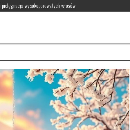
i pielęgnacja wysokoporowatych włosów
ć i jak wybrać najlepszy?
 zalety dla skóry
i i domowe przepisy
anym farbowaniu?
i pielęgnacja krok po kroku