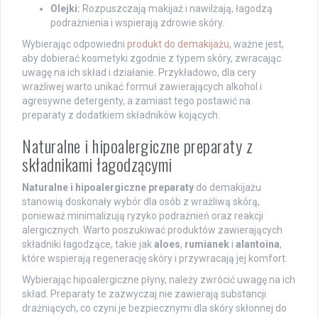
Olejki:
Rozpuszczają makijaż i nawilżają, łagodzą
podrażnienia i wspierają zdrowie skóry.
Wybierając odpowiedni
produkt do demakijażu
, ważne jest,
aby dobierać kosmetyki zgodnie z typem skóry, zwracając
uwagę na ich skład i działanie. Przykładowo, dla cery
wrażliwej warto unikać formuł zawierających alkohol i
agresywne detergenty, a zamiast tego postawić na
preparaty z dodatkiem składników kojących.
Naturalne i hipoalergiczne preparaty z
składnikami łagodzącymi
Naturalne i hipoalergiczne preparaty
do demakijażu
stanowią doskonały wybór dla osób z wrażliwą skórą,
ponieważ minimalizują ryzyko podrażnień oraz reakcji
alergicznych. Warto poszukiwać produktów zawierających
składniki łagodzące, takie jak
aloes
,
rumianek
i
alantoina
,
które wspierają regenerację skóry i przywracają jej komfort.
Wybierając hipoalergiczne płyny, należy zwrócić uwagę na ich
skład. Preparaty te zazwyczaj nie zawierają substancji
drażniących, co czyni je bezpiecznymi dla skóry skłonnej do