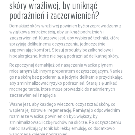
skóry wrażliwej, by uniknąć
podrażnień i zaczerwienień?
Demakijaż skóry wrażliwej powinien być przeprowadzany z
wyjątkową ostrożnością, aby uniknąć podrażnień i
zaczerwienień. Kluczowe jest, aby wybierać techniki, które
sprzyjają delikatnemu oczyszczaniu, jednocześnie
zapewniając komfort. Stosuj produkty bezalkoholowe i
hipoalergiczne, które nie będą podrażniać delikatnej skóry.
Rozpoczynaj demakijaż od nasączania wacika płynem
micelarnym lub innym preparatem oczyszczającym. Nanieś
go na skórę bez pocierania, a jedynie delikatnie przyciskając,
aby zminimalizować ryzyko podrażnień. Staraj się unikać
mocnego tarcia, które może prowadzić do nadmiernych
zaczerwienień i napięcia.
Ważne jest, aby każdego wieczoru oczyszczać skórę, co
wspiera jej zdrowie i regenerację. Pamiętaj o odpowiednim
rozmiarze wacika; powinien on być większy, by
zminimalizować liczbę ruchów na skórze. Po oczyszczeniu
nałóż nawilżający tonik lub lekką emulsję, co dodatkowo
wspomaga kojenie podrażnień.