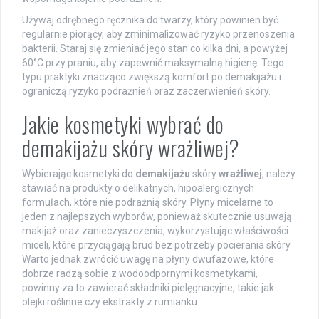
Używaj odrębnego ręcznika do twarzy, który powinien być
regularnie piorący, aby zminimalizować ryzyko przenoszenia
bakterii. Staraj się zmieniać jego stan co kilka dni, a powyżej
60°C przy praniu, aby zapewnić maksymalną higienę. Tego
typu praktyki znacząco zwiększą komfort po demakijażu i
ograniczą ryzyko podrażnień oraz zaczerwienień skóry.
Jakie kosmetyki wybrać do
demakijażu skóry wrażliwej?
Wybierając kosmetyki do
demakijażu
skóry
wrażliwej
, należy
stawiać na produkty o delikatnych, hipoalergicznych
formułach, które nie podrażnią skóry. Płyny micelarne to
jeden z najlepszych wyborów, ponieważ skutecznie usuwają
makijaż oraz zanieczyszczenia, wykorzystując właściwości
miceli, które przyciągają brud bez potrzeby pocierania skóry.
Warto jednak zwrócić uwagę na płyny dwufazowe, które
dobrze radzą sobie z wodoodpornymi kosmetykami,
powinny za to zawierać składniki pielęgnacyjne, takie jak
olejki roślinne czy ekstrakty z rumianku.