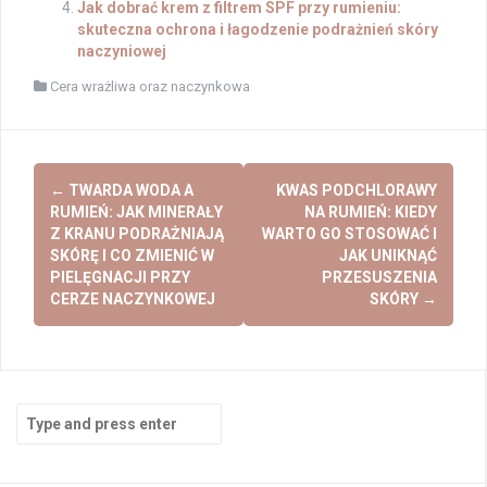
Jak dobrać krem z filtrem SPF przy rumieniu:
skuteczna ochrona i łagodzenie podrażnień skóry
naczyniowej
Cera wrażliwa oraz naczynkowa
Post
←
TWARDA WODA A
KWAS PODCHLORAWY
navigation
RUMIEŃ: JAK MINERAŁY
NA RUMIEŃ: KIEDY
Z KRANU PODRAŻNIAJĄ
WARTO GO STOSOWAĆ I
SKÓRĘ I CO ZMIENIĆ W
JAK UNIKNĄĆ
PIELĘGNACJI PRZY
PRZESUSZENIA
CERZE NACZYNKOWEJ
SKÓRY
→
Search
for: