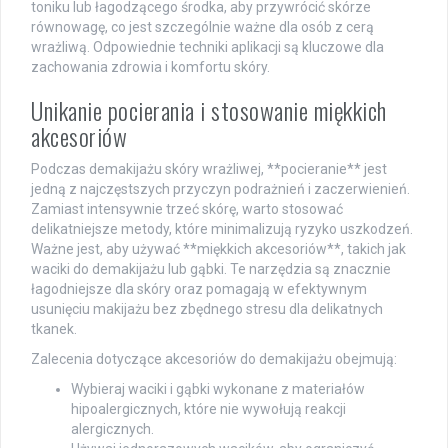
toniku lub łagodzącego środka, aby przywrócić skórze
równowagę, co jest szczególnie ważne dla osób z cerą
wrażliwą. Odpowiednie techniki aplikacji są kluczowe dla
zachowania zdrowia i komfortu skóry.
Unikanie pocierania i stosowanie miękkich
akcesoriów
Podczas demakijażu skóry wrażliwej, **pocieranie** jest
jedną z najczęstszych przyczyn podrażnień i zaczerwienień.
Zamiast intensywnie trzeć skórę, warto stosować
delikatniejsze metody, które minimalizują ryzyko uszkodzeń.
Ważne jest, aby używać **miękkich akcesoriów**, takich jak
waciki do demakijażu lub gąbki. Te narzędzia są znacznie
łagodniejsze dla skóry oraz pomagają w efektywnym
usunięciu makijażu bez zbędnego stresu dla delikatnych
tkanek.
Zalecenia dotyczące akcesoriów do demakijażu obejmują:
Wybieraj waciki i gąbki wykonane z materiałów
hipoalergicznych, które nie wywołują reakcji
alergicznych.