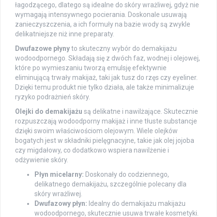
łagodzącego, dlatego są idealne do skóry wrażliwej, gdyż nie
wymagają intensywnego pocierania. Doskonale usuwają
zanieczyszczenia, a ich formuły na bazie wody są zwykle
delikatniejsze niż inne preparaty.
Dwufazowe płyny
to skuteczny wybór do demakijażu
wodoodpornego. Składają się z dwóch faz, wodnej i olejowej,
które po wymieszaniu tworzą emulsję efektywnie
eliminującą trwały makijaż, taki jak tusz do rzęs czy eyeliner.
Dzięki temu produkt nie tylko działa, ale także minimalizuje
ryzyko podrażnień skóry.
Olejki do demakijażu
są delikatne i nawilżające. Skutecznie
rozpuszczają wodoodporny makijaż i inne tłuste substancje
dzięki swoim właściwościom olejowym. Wiele olejków
bogatych jest w składniki pielęgnacyjne, takie jak olej jojoba
czy migdałowy, co dodatkowo wspiera nawilżenie i
odżywienie skóry.
Płyn micelarny:
Doskonały do codziennego,
delikatnego demakijażu, szczególnie polecany dla
skóry wrażliwej.
Dwufazowy płyn:
Idealny do demakijażu makijażu
wodoodpornego, skutecznie usuwa trwałe kosmetyki.