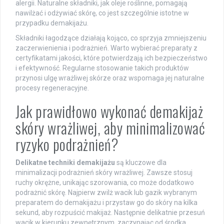
alergii. Naturalne składniki, jak oleje roślinne, pomagają
nawilżać i odżywiać skórę, co jest szczególnie istotne w
przypadku demakijażu.
Składniki łagodzące działają kojąco, co sprzyja zmniejszeniu
zaczerwienienia i podrażnień. Warto wybierać preparaty z
certyfikatami jakości, które potwierdzają ich bezpieczeństwo
i efektywność. Regularne stosowanie takich produktów
przynosi ulgę wrażliwej skórze oraz wspomaga jej naturalne
procesy regeneracyjne.
Jak prawidłowo wykonać demakijaż
skóry wrażliwej, aby minimalizować
ryzyko podrażnień?
Delikatne techniki demakijażu
są kluczowe dla
minimalizacji podrażnień skóry wrażliwej. Zawsze stosuj
ruchy okrężne, unikając szorowania, co może dodatkowo
podrażnić skórę. Najpierw zwilż wacik lub gazik wybranym
preparatem do demakijażu i przystaw go do skóry na kilka
sekund, aby rozpuścić makijaż. Następnie delikatnie przesuń
wacik w kierunku zewnętrznym, zaczynając od środka