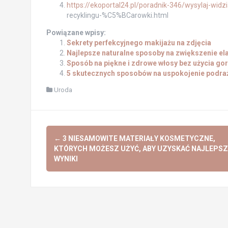
https://ekoportal24.pl/poradnik-346/wysylaj-widz
recyklingu-%C5%BCarowki.html
Powiązane wpisy:
Sekrety perfekcyjnego makijażu na zdjęcia
Najlepsze naturalne sposoby na zwiększenie el
Sposób na piękne i zdrowe włosy bez użycia gor
5 skutecznych sposobów na uspokojenie podraż
Uroda
Post
←
3 NIESAMOWITE MATERIAŁY KOSMETYCZNE,
navigation
KTÓRYCH MOŻESZ UŻYĆ, ABY UZYSKAĆ NAJLEPSZ
WYNIKI