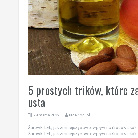
5 prostych trików, które z
usta
24 marca 2022
receinogi.pl
Żarówki LED, jak zmniejszyć swój wpływ na środowisko?
Żarówki LED, jak zmniejszyć swój wpływ na środowisko?