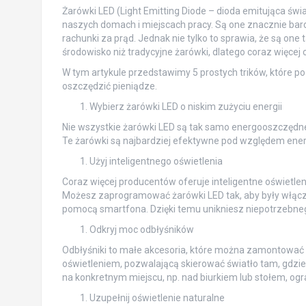
Żarówki LED (Light Emitting Diode – dioda emitująca świa
naszych domach i miejscach pracy. Są one znacznie bard
rachunki za prąd. Jednak nie tylko to sprawia, że są on
środowisko niż tradycyjne żarówki, dlatego coraz więcej 
W tym artykule przedstawimy 5 prostych trików, które p
oszczędzić pieniądze.
Wybierz żarówki LED o niskim zużyciu energii
Nie wszystkie żarówki LED są tak samo energooszczędne.
Te żarówki są najbardziej efektywne pod względem ener
Użyj inteligentnego oświetlenia
Coraz więcej producentów oferuje inteligentne oświetle
Możesz zaprogramować żarówki LED tak, aby były włącza
pomocą smartfona. Dzięki temu unikniesz niepotrzebnego
Odkryj moc odbłyśników
Odbłyśniki to małe akcesoria, które można zamontować 
oświetleniem, pozwalającą skierować światło tam, gdzie 
na konkretnym miejscu, np. nad biurkiem lub stołem, ogr
Uzupełnij oświetlenie naturalne