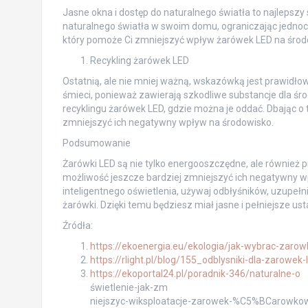
Jasne okna i dostęp do naturalnego światła to najlepszy
naturalnego światła w swoim domu, ograniczając jednocz
który pomoże Ci zmniejszyć wpływ żarówek LED na środ
Recykling żarówek LED
Ostatnią, ale nie mniej ważną, wskazówką jest prawidłow
śmieci, ponieważ zawierają szkodliwe substancje dla śr
recyklingu żarówek LED, gdzie można je oddać. Dbając o
zmniejszyć ich negatywny wpływ na środowisko.
Podsumowanie
Żarówki LED są nie tylko energooszczędne, ale również 
możliwość jeszcze bardziej zmniejszyć ich negatywny wpł
inteligentnego oświetlenia, używaj odbłyśników, uzupełn
żarówki. Dzięki temu będziesz miał jasne i pełniejsze us
Źródła:
https://ekoenergia.eu/ekologia/jak-wybrac-zarowk
https://rlight.pl/blog/155_odblysniki-dla-zarowek-
https://ekoportal24.pl/poradnik-346/naturalne-o
świetlenie-jak-zm
niejszyc-wiksploatacje-zarowek-%C5%BCarowko