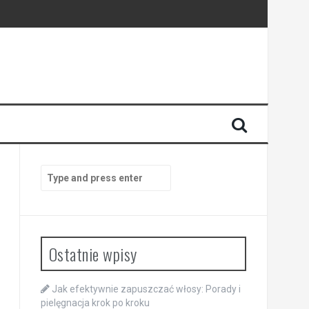
Search
for:
Ostatnie wpisy
Jak efektywnie zapuszczać włosy: Porady i
pielęgnacja krok po kroku