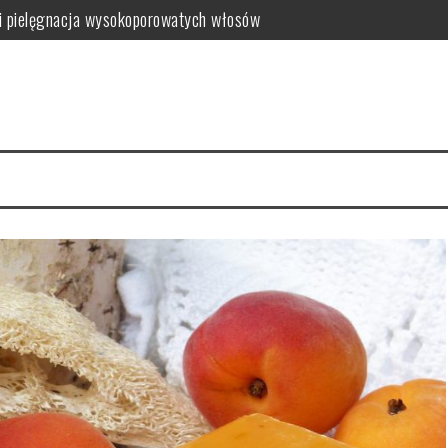
i pielęgnacja wysokoporowatych włosów
ć i jak wybrać najlepszy?
 zalety dla skóry
i i domowe przepisy
anym farbowaniu?
i pielęgnacja krok po kroku