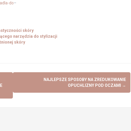
iadla-do
–
astyczności skóry
ącego narzędzia do stylizacji
nionej skóry
NAJLEPSZE SPOSOBY NA ZREDUKOWANIE
E
OPUCHLIZNY POD OCZAMI
→