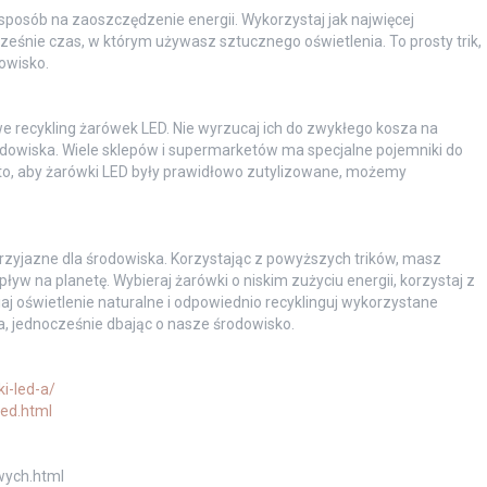
 sposób na zaoszczędzenie energii. Wykorzystaj jak najwięcej
eśnie czas, w którym używasz sztucznego oświetlenia. To prosty trik,
owisko.
e recykling żarówek LED. Nie wyrzucaj ich do zwykłego kosza na
odowiska. Wiele sklepów i supermarketów ma specjalne pojemniki do
 to, aby żarówki LED były prawidłowo zutylizowane, możemy
przyjazne dla środowiska. Korzystając z powyższych trików, masz
yw na planetę. Wybieraj żarówki o niskim zużyciu energii, korzystaj z
iaj oświetlenie naturalne i odpowiednio recyklinguj wykorzystane
ta, jednocześnie dbając o nasze środowisko.
i-led-a/
led.html
wych.html