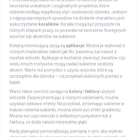
tworzenie unikalnych i oryginalnych projektów, które
odzwierciedlają wyjątkowy styl i osobowość dziecka. Jednym
z najpopularniejszych sposobów na dodanie charakteru jest
wykorzystanie
koralików
. Koraliki mogą być przyszyte na
różnych etapach pracy, co pozwala na tworzenie finezyjnych
wzorów lub akcentów na sukience.
Kolejną interesującą opcją są
aplikacje
. Można je wykonać z
różnych materiałów, takich jak filc, bawełna, lub nawet z
resztek włóczki. Aplikacje w kształcie zwierząt, kwiatów czy
wielu innych motywów mogą nadać sukience osobisty
akcent. Warto też pomyśleć o użyciu wzorów, które są
szczególne dla dziecka — na przykład ulubionych postaci z
bajek.
Warto także zwrócić uwagę na
kolory
i
faktury
użytych
włóczek. Eksperymentując z różnymi odcieniami, można
uzyskać ciekawe efekty. Na przykład, zmieniając odcienie w
trakcie robienia sukienki, można stworzyć efekt gradientu.
Można też użyć włóczki z delikatnym połyskiem lub z
fakturą, co doda całości niezwykłej głębi.
Kiedy planujesz personalizację, pamiętaj o tym, aby wybrać