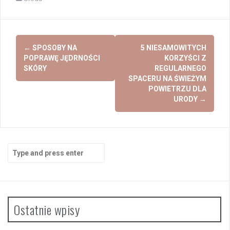
Post
←
SPOSOBY NA
5 NIESAMOWITYCH
navigation
POPRAWĘ JĘDRNOŚCI
KORZYŚCI Z
SKÓRY
REGULARNEGO
SPACERU NA ŚWIEŻYM
POWIETRZU DLA
URODY
→
Search
for:
Ostatnie wpisy