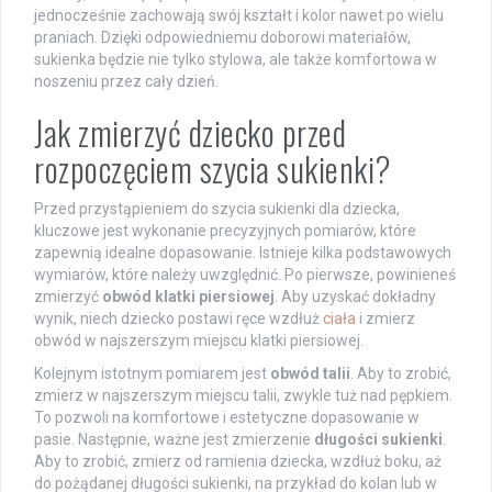
jednocześnie zachowają swój kształt i kolor nawet po wielu
praniach. Dzięki odpowiedniemu doborowi materiałów,
sukienka będzie nie tylko stylowa, ale także komfortowa w
noszeniu przez cały dzień.
Jak zmierzyć dziecko przed
rozpoczęciem szycia sukienki?
Przed przystąpieniem do szycia sukienki dla dziecka,
kluczowe jest wykonanie precyzyjnych pomiarów, które
zapewnią idealne dopasowanie. Istnieje kilka podstawowych
wymiarów, które należy uwzględnić. Po pierwsze, powinieneś
zmierzyć
obwód klatki piersiowej
. Aby uzyskać dokładny
wynik, niech dziecko postawi ręce wzdłuż
ciała
i zmierz
obwód w najszerszym miejscu klatki piersiowej.
Kolejnym istotnym pomiarem jest
obwód talii
. Aby to zrobić,
zmierz w najszerszym miejscu talii, zwykle tuż nad pępkiem.
To pozwoli na komfortowe i estetyczne dopasowanie w
pasie. Następnie, ważne jest zmierzenie
długości sukienki
.
Aby to zrobić, zmierz od ramienia dziecka, wzdłuż boku, aż
do pożądanej długości sukienki, na przykład do kolan lub w