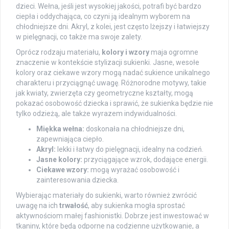
dzieci. Wełna, jeśli jest wysokiej jakości, potrafi być bardzo
ciepła i oddychająca, co czyni ją idealnym wyborem na
chłodniejsze dni. Akryl, z kolei, jest często lżejszy i łatwiejszy
w pielęgnacji, co także ma swoje zalety.
Oprócz rodzaju materiału,
kolory i wzory
maja ogromne
znaczenie w kontekście stylizacji sukienki. Jasne, wesołe
kolory oraz ciekawe wzory mogą nadać sukience unikalnego
charakteru i przyciągnąć uwagę. Różnorodne motywy, takie
jak kwiaty, zwierzęta czy geometryczne kształty, mogą
pokazać osobowość dziecka i sprawić, że sukienka będzie nie
tylko odzieżą, ale także wyrazem indywidualności.
Miękka wełna:
doskonała na chłodniejsze dni,
zapewniająca ciepło.
Akryl:
lekki i łatwy do pielęgnacji, idealny na codzień.
Jasne kolory:
przyciągające wzrok, dodające energii.
Ciekawe wzory:
mogą wyrażać osobowość i
zainteresowania dziecka.
Wybierając materiały do sukienki, warto również zwrócić
uwagę na ich
trwałość
, aby sukienka mogła sprostać
aktywnościom małej fashionistki. Dobrze jest inwestować w
tkaniny, które będą odporne na codzienne użytkowanie, a