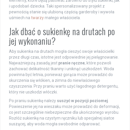
elementy, które będą pasować zarówno do stylu sukienki, jak
i upodobań dziecka. Taki spersonalizowany projekt z
pewnością stanie się ulubioną częścią garderoby i wywoła
uśmiech na
twarzy
małego właściciela.
Jak dbać o sukienkę na drutach po
jej wykonaniu?
Aby sukienka na drutach mogła cieszyć swoje właścicielki
przez długi czas, istotne jest odpowiednie jej pielęgnowanie.
Najważniejszą zasadą jest
pranie ręczne
, które pozwoli
zachować delikatność tkaniny i uniknąć uszkodzeń. Woda
powinna być letnia, ponieważ gorąca może prowadzić do
skurczenia się włókien, a zimna do niewłaściwego
czyszczenia. Przy praniu warto użyć łagodnego detergentu,
który nie uszkodzi włóczki.
Po praniu sukienkę należy
suszyć w pozycji poziomej
.
Powieszenie jej na wieszaku może prowadzić do deformacji,
co jest szczególnie niebezpieczne dla ukończonego wyrobu.
Rozłóż sukienkę na czystym ręczniku lub specjalnej siatce
suszącej, aby woda mogła swobodnie odparować.