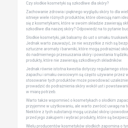
Czy słodkie kosmetyki są szkodliwe dla skóry?
Zachowanie zdrowia i pięknego wyglądu skóry to dla wie
istnieje wiele różnych produktów, które obiecują nam id
się z kosmetykami, które w swoim składzie zawierają sk
szkodliwe dla naszej skóry? Odpowiedź na to pytanie budzi 
Słodkie kosmetyki, jak balsamy do ust o smaku truska
Jednak warto zauważyć, że nie wszystkie z nich są bezp
sztuczne aromaty i barwniki, które mogą podrażniać skó
do nadmiernego przesuszania skóry i powstania trądziku.
produkty, które nie zawierają szkodliwych składników.
Jednak równie istotna kwestia dotyczy regularnego sto
zapachu i smaku owocowym są często używane przez wi
stosowanie tych produktów może powodować uzależnieni
prowadzić do podrażnienia skóry wokół ust i powstawani
w miarę potrzeb.
Warto także wspomnieć o kosmetykach o słodkim zapachu
przyjemne w użytkowaniu, ale warto zwrócić uwagę na to
Niektóre z tych substancji mogą uczulać skórę i powod
przed jego zakupem i wybrać produkty, które są bezpiecz
Wielu producentów kosmetyków słodkich zapomina o tym,