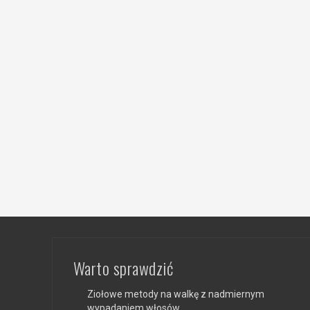
Warto sprawdzić
Ziołowe metody na walkę z nadmiernym
wypadaniem włosów