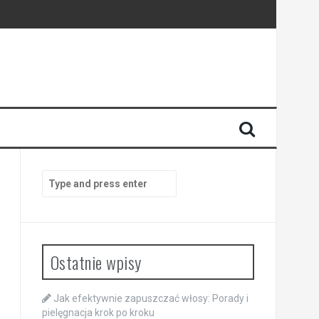
Search
for:
Ostatnie wpisy
Jak efektywnie zapuszczać włosy: Porady i
pielęgnacja krok po kroku