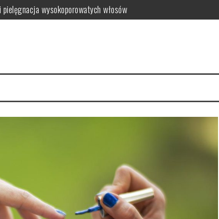
i pielęgnacja wysokoporowatych włosów
ć i jak wybrać najlepszy?
 zalety dla skóry
i i domowe przepisy
anym farbowaniu?
i pielęgnacja krok po kroku