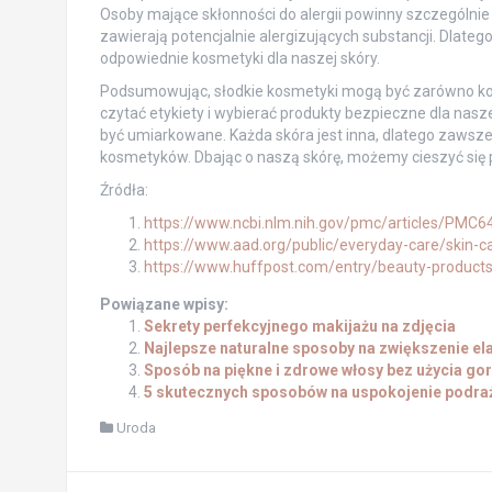
Osoby mające skłonności do alergii powinny szczególnie 
zawierają potencjalnie alergizujących substancji. Dlate
odpowiednie kosmetyki dla naszej skóry.
Podsumowując, słodkie kosmetyki mogą być zarówno korzy
czytać etykiety i wybierać produkty bezpieczne dla nas
być umiarkowane. Każda skóra jest inna, dlatego zaws
kosmetyków. Dbając o naszą skórę, możemy cieszyć się 
Źródła:
https://www.ncbi.nlm.nih.gov/pmc/articles/PMC
https://www.aad.org/public/everyday-care/skin-
https://www.huffpost.com/entry/beauty-produc
Powiązane wpisy:
Sekrety perfekcyjnego makijażu na zdjęcia
Najlepsze naturalne sposoby na zwiększenie el
Sposób na piękne i zdrowe włosy bez użycia gor
5 skutecznych sposobów na uspokojenie podraż
Uroda