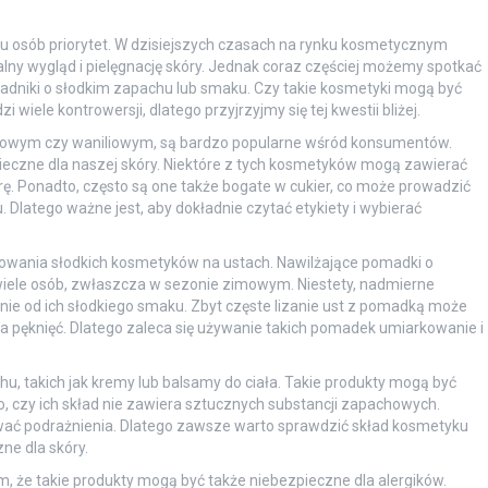
lu osób priorytet. W dzisiejszych czasach na rynku kosmetycznym
ealny wygląd i pielęgnację skóry. Jednak coraz częściej możemy spotkać
ładniki o słodkim zapachu lub smaku. Czy takie kosmetyki mogą być
wiele kontrowersji, dlatego przyjrzyjmy się tej kwestii bliżej.
wkowym czy waniliowym, są bardzo popularne wśród konsumentów.
ieczne dla naszej skóry. Niektóre z tych kosmetyków mogą zawierać
rę. Ponadto, często są one także bogate w cukier, co może prowadzić
 Dlatego ważne jest, aby dokładnie czytać etykiety i wybierać
sowania słodkich kosmetyków na ustach. Nawilżające pomadki o
ele osób, zwłaszcza w sezonie zimowym. Niestety, nadmierne
e od ich słodkiego smaku. Zbyt częste lizanie ust z pomadką może
a pęknięć. Dlatego zaleca się używanie takich pomadek umiarkowanie i
, takich jak kremy lub balsamy do ciała. Takie produkty mogą być
, czy ich skład nie zawiera sztucznych substancji zapachowych.
ować podrażnienia. Dlatego zawsze warto sprawdzić skład kosmetyku
ne dla skóry.
 że takie produkty mogą być także niebezpieczne dla alergików.