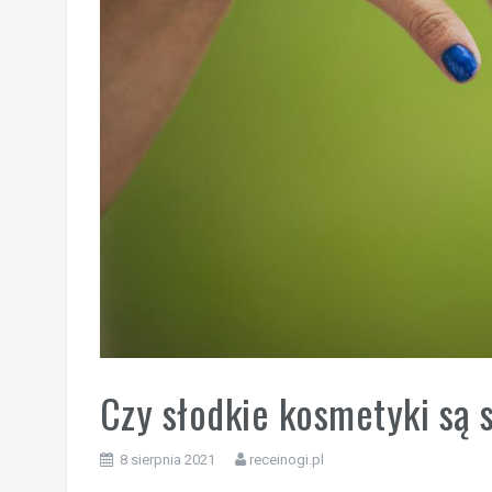
Czy słodkie kosmetyki są 
8 sierpnia 2021
receinogi.pl