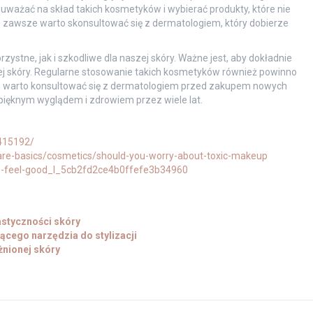
uważać na skład takich kosmetyków i wybierać produkty, które nie
go zawsze warto skonsultować się z dermatologiem, który dobierze
stne, jak i szkodliwe dla naszej skóry. Ważne jest, aby dokładnie
zej skóry. Regularne stosowanie takich kosmetyków również powinno
ze warto konsultować się z dermatologiem przed zakupem nowych
pięknym wyglądem i zdrowiem przez wiele lat.
6415192/
care-basics/cosmetics/should-you-worry-about-toxic-makeup
ts-feel-good_l_5cb2fd2ce4b0ffefe3b34960
astyczności skóry
ącego narzędzia do stylizacji
nionej skóry