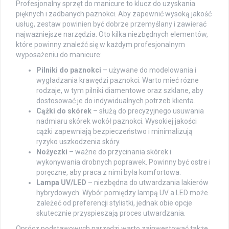
Profesjonalny sprzęt do manicure to klucz do uzyskania
pięknych i zadbanych paznokci. Aby zapewnić wysoką jakość
usług, zestaw powinien być dobrze przemyślany i zawierać
najważniejsze narzędzia. Oto kilka niezbędnych elementów,
które powinny znaleźć się w każdym profesjonalnym
wyposażeniu do manicure:
Pilniki do paznokci
– używane do modelowania i
wygładzania krawędzi paznokci. Warto mieć różne
rodzaje, w tym pilniki diamentowe oraz szklane, aby
dostosować je do indywidualnych potrzeb klienta.
Cążki do skórek
– służą do precyzyjnego usuwania
nadmiaru skórek wokół paznokci. Wysokiej jakości
cążki zapewniają bezpieczeństwo i minimalizują
ryzyko uszkodzenia skóry.
Nożyczki
– ważne do przycinania skórek i
wykonywania drobnych poprawek. Powinny być ostre i
poręczne, aby praca z nimi była komfortowa.
Lampa UV/LED
– niezbędna do utwardzania lakierów
hybrydowych. Wybór pomiędzy lampą UV a LED może
zależeć od preferencji stylistki, jednak obie opcje
skutecznie przyspieszają proces utwardzania.
Oprócz podstawowych narzędzi warto zainwestować także