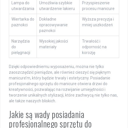
Lampa do
Umożliwia szybkie
Przyspieszenie
utwardzania
utwardzenie lakieru
procesu manicure
Wiertarka do
Dokładne
Wyższa precyzja i
paznokci
opracowywanie
mniej uszkodzeń
paznokci
Narzędzia
Wysokiej jakości
Trwałość i
do
materiały
odporność na
pielęgnacji
korozję
Dzięki odpowiedniemu wyposażeniu, można nie tylko
zaoszczędzić pieniądze, ale również cieszyć się pięknym
manicure’m, który będzie trwały i estetyczny. Posiadanie
profesjonalnego sprzętu do manicure otwiera drzwi do
kreatywności, pozwalając na rozwijanie umiejętności i
tworzenie unikalnych stylizacji, które zachwycą nie tylko nas,
ale także naszych bliskich.
Jakie są wady posiadania
profesjonalnego sprzętu do