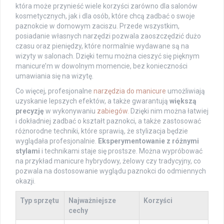
która może przynieść wiele korzyści zarówno dla salonów
kosmetycznych, jak i dla osób, które chcą zadbać o swoje
paznokcie w domowym zaciszu. Przede wszystkim,
posiadanie własnych narzędzi pozwala zaoszczędzić dużo
czasu oraz pieniędzy, które normalnie wydawane są na
wizyty w salonach. Dzięki temu można cieszyć się pięknym
manicure’m w dowolnym momencie, bez konieczności
umawiania się na wizytę.
Co więcej, profesjonalne
narzędzia do manicure
umożliwiają
uzyskanie lepszych efektów, a także gwarantują
większą
precyzję
w wykonywaniu
zabiegów
. Dzięki nim można łatwiej
i dokładniej zadbać o kształt paznokci, a także zastosować
różnorodne techniki, które sprawią, że stylizacja będzie
wyglądała profesjonalnie.
Eksperymentowanie z różnymi
stylami
i technikami staje się prostsze. Można wypróbować
na przykład manicure hybrydowy, żelowy czy tradycyjny, co
pozwala na dostosowanie wyglądu paznokci do odmiennych
okazji.
Typ sprzętu
Najważniejsze
Korzyści
cechy