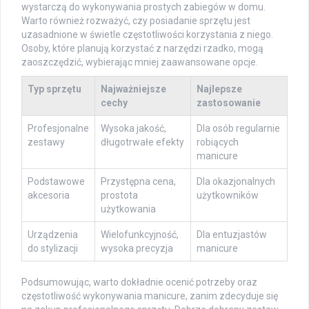
wystarczą do wykonywania prostych zabiegów w domu.
Warto również rozważyć, czy posiadanie sprzętu jest
uzasadnione w świetle częstotliwości korzystania z niego.
Osoby, które planują korzystać z narzędzi rzadko, mogą
zaoszczędzić, wybierając mniej zaawansowane opcje.
Typ sprzętu
Najważniejsze
Najlepsze
cechy
zastosowanie
Profesjonalne
Wysoka jakość,
Dla osób regularnie
zestawy
długotrwałe efekty
robiących
manicure
Podstawowe
Przystępna cena,
Dla okazjonalnych
akcesoria
prostota
użytkowników
użytkowania
Urządzenia
Wielofunkcyjność,
Dla entuzjastów
do stylizacji
wysoka precyzja
manicure
Podsumowując, warto dokładnie ocenić potrzeby oraz
częstotliwość wykonywania manicure, zanim zdecyduje się