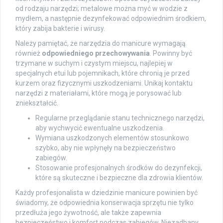
od rodzaju narzędzi; metalowe można myć w wodzie z
mydłem, a następnie dezynfekować odpowiednim środkiem,
który zabija bakterie i wirusy.
Należy pamiętać, że narzędzia do manicure wymagają
również
odpowiedniego przechowywania
. Powinny być
trzymane w suchym i czystym miejscu, najlepiej w
specjalnych etui lub pojemnikach, które chronią je przed
kurzem oraz fizycznymi uszkodzeniami. Unikaj kontaktu
narzędzi z materiałami, które mogą je porysować lub
zniekształcić.
Regularne przeglądanie stanu technicznego narzędzi,
aby wychwycić ewentualne uszkodzenia.
Wymiana uszkodzonych elementów stosunkowo
szybko, aby nie wpłynęły na bezpieczeństwo
zabiegów.
Stosowanie profesjonalnych środków do dezynfekcji,
które są skuteczne i bezpieczne dla zdrowia klientów.
Każdy profesjonalista w dziedzinie manicure powinien być
świadomy, że odpowiednia konserwacja sprzętu nie tylko
przedłuża jego żywotność, ale także zapewnia
bezpieczeństwo i komfort podczas zabiegów. Niezadbany