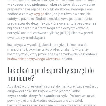
w
akcesoria do pielęgnacji skórek
, takie jak odpowiednie
preparaty nawilżające czy olejki do skórek. Pomagają one
zadbać o zdrowy
wygląd
dłoni, co jest równie ważne jak
estetyka paznokci. Dodatkowo, kluczowe jest posiadanie
preparatów do dezynfekcji
, które gwarantują bezpieczne i
higieniczne warunki pracy. Regularne dezynfekowanie
narzędzi ochroni zarówno stylistkę, jak i jej klientów przed
ewentualnymi infekcjami.
Inwestycja w wysokiej jakości narzędzia i akcesoria do
manicure to krok w kierunku profesjonalizmu w branży
kosmetycznej, który przekłada się na zadowolenie klientów i
budowanie pozytywnego wizerunku
salonu.
Jak dbać o profesjonalny sprzęt do
manicure?
Aby dbać o profesjonalny sprzęt do manicure i zapewnić jego
długowieczność, niezwykle ważne jest regularne
czyszczenie
i
dezynfekowanie
narzędzi. Po każdym użyciu
powinny być one dokładnie oczyszczone z resztek
kosmetyków i zanieczyszczeń. Sposób czyszczenia zależy