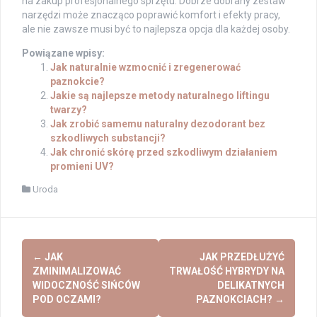
na zakup profesjonalnego sprzętu. Dobrze dobrany zestaw
narzędzi może znacząco poprawić komfort i efekty pracy,
ale nie zawsze musi być to najlepsza opcja dla każdej osoby.
Powiązane wpisy:
Jak naturalnie wzmocnić i zregenerować
paznokcie?
Jakie są najlepsze metody naturalnego liftingu
twarzy?
Jak zrobić samemu naturalny dezodorant bez
szkodliwych substancji?
Jak chronić skórę przed szkodliwym działaniem
promieni UV?
Uroda
Post
←
JAK
JAK PRZEDŁUŻYĆ
navigation
ZMINIMALIZOWAĆ
TRWAŁOŚĆ HYBRYDY NA
WIDOCZNOŚĆ SIŃCÓW
DELIKATNYCH
POD OCZAMI?
PAZNOKCIACH?
→