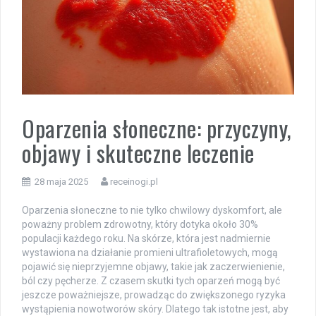
Oparzenia słoneczne: przyczyny,
objawy i skuteczne leczenie
28 maja 2025
receinogi.pl
Oparzenia słoneczne to nie tylko chwilowy dyskomfort, ale
poważny problem zdrowotny, który dotyka około 30%
populacji każdego roku. Na skórze, która jest nadmiernie
wystawiona na działanie promieni ultrafioletowych, mogą
pojawić się nieprzyjemne objawy, takie jak zaczerwienienie,
ból czy pęcherze. Z czasem skutki tych oparzeń mogą być
jeszcze poważniejsze, prowadząc do zwiększonego ryzyka
wystąpienia nowotworów skóry. Dlatego tak istotne jest, aby