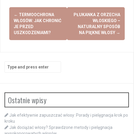
Post
←
TERMOOCHRONA
PŁUKANKA Z ORZECHA
navigation
WŁOSÓW: JAK CHRONIĆ
WŁOSKIEGO –
JE PRZED
NATURALNY SPOSÓB
USZKODZENIAMI?
NA PIĘKNE WŁOSY
→
Search
for:
Ostatnie wpisy
Jak efektywnie zapuszczać włosy: Porady i pielęgnacja krok po
kroku
Jak dociążać włosy? Sprawdzone metody i pielęgnacja
wysokoporowatych włosów