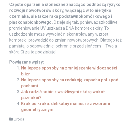
Częste oparzenia słoneczne znacząco podnoszą ryzyko
rozwoju nowotworów skóry, włączając w to nie tylko
czerniaka, ale także raka podstawnokomórkowego i
płaskonabłonkowego.
Dzieje się tak, ponieważ szkodliwe
promieniowanie UV uszkadza DNA komórek skóry. To
uszkodzenie może wywołać niekontrolowany wzrost
komórek i prowadzić do zmian nowotworowych. Dlatego też,
pamiętaj o odpowiedniej ochronie przed słońcem – Twoja
skóra Ci za to podziękuje!
Powiązane wpisy:
Najlepsze sposoby na zmniejszenie widoczności
blizn
Najlepsze sposoby na redukcję zapachu potu pod
pachami
Jak radzić sobie z wrażliwymi skórą wokół
paznokci?
Krok po kroku: delikatny manicure z wzorami
geometrycznymi
Uroda