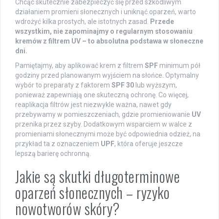
Chcąc skutecznie zabezpieczyć się przed szkodliwym
działaniem promieni słonecznych i uniknąć oparzeń, warto
wdrożyć kilka prostych, ale istotnych zasad.
Przede
wszystkim, nie zapominajmy o regularnym stosowaniu
kremów z filtrem UV – to absolutna podstawa w słoneczne
dni.
Pamiętajmy, aby aplikować krem z filtrem
SPF
minimum pół
godziny przed planowanym wyjściem na słońce. Optymalny
wybór to preparaty z faktorem
SPF 30
lub wyższym,
ponieważ zapewniają one skuteczną ochronę. Co więcej,
reaplikacja filtrów jest niezwykle ważna, nawet gdy
przebywamy w pomieszczeniach, gdzie promieniowanie
UV
przenika przez szyby. Dodatkowym wsparciem w walce z
promieniami słonecznymi może być odpowiednia odzież, na
przykład ta z oznaczeniem
UPF
, która oferuje jeszcze
lepszą barierę ochronną.
Jakie są skutki długoterminowe
oparzeń słonecznych – ryzyko
nowotworów skóry?