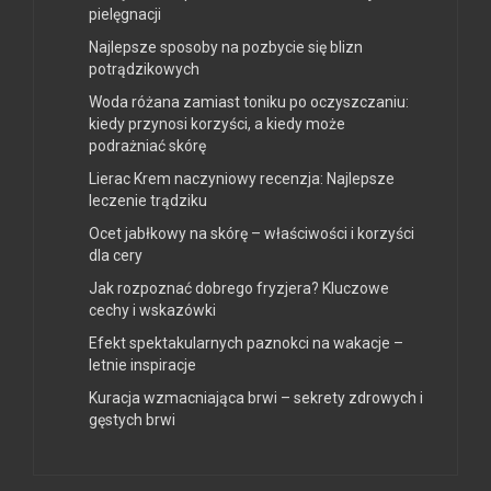
pielęgnacji
Najlepsze sposoby na pozbycie się blizn
potrądzikowych
Woda różana zamiast toniku po oczyszczaniu:
kiedy przynosi korzyści, a kiedy może
podrażniać skórę
Lierac Krem naczyniowy recenzja: Najlepsze
leczenie trądziku
Ocet jabłkowy na skórę – właściwości i korzyści
dla cery
Jak rozpoznać dobrego fryzjera? Kluczowe
cechy i wskazówki
Efekt spektakularnych paznokci na wakacje –
letnie inspiracje
Kuracja wzmacniająca brwi – sekrety zdrowych i
gęstych brwi