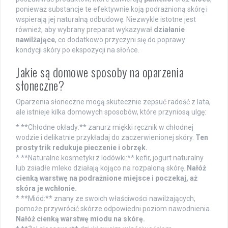
ponieważ substancje te efektywnie koją podrażnioną skórę i
wspierają jej naturalną odbudowę. Niezwykle istotne jest
również, aby wybrany preparat wykazywał
działanie
nawilżające
, co dodatkowo przyczyni się do poprawy
kondycji skóry po ekspozycji na słońce.
Jakie są domowe sposoby na oparzenia
słoneczne?
Oparzenia słoneczne mogą skutecznie zepsuć radość z lata,
ale istnieje kilka domowych sposobów, które przyniosą ulgę:
* **Chłodne okłady:** zanurz miękki ręcznik w chłodnej
wodzie i delikatnie przykładaj do zaczerwienionej skóry.
Ten
prosty trik redukuje pieczenie i obrzęk.
* **Naturalne kosmetyki z lodówki:** kefir, jogurt naturalny
lub zsiadłe mleko działają kojąco na rozpaloną skórę.
Nałóż
cienką warstwę na podrażnione miejsce i poczekaj, aż
skóra je wchłonie.
* **Miód:** znany ze swoich właściwości nawilżających,
pomoże przywrócić skórze odpowiedni poziom nawodnienia.
Nałóż cienką warstwę miodu na skórę.