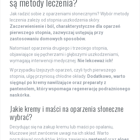
są metody leczenia?
Jak radzić sobie z oparzeniami słonecznymi? Wybór metody
leczenia zależy od stopnia uszkodzenia skóry.
Zaczerwienienie i ból, charakterystyczne dla oparzeń
pierwszego stopnia, zazwyczaj ustępują przy
zastosowaniu domowych sposobów.
Natomiast oparzenia drugiego i trzeciego stopnia,
objawiające się pęcherzami i głębszymi uszkodzeniami,
wymagają interwencji medycznej.
Nie lekceważ ich!
W przypadku lżejszych oparzeń, czyli tych pierwszego
stopnia, ulgę przyniosą chłodne okłady.
Dodatkowo, warto
sięgnąć po kremy nawilżające oraz preparaty z
pantenolem, który wspomaga regenerację podrażnionego
naskórka.
Jakie kremy i maści na oparzenia słoneczne
wybrać?
Decydując się na zakup kremu lub maści po opalaniu,
kluczowe jest zwrócenie uwagi na ich skład. Warto
poszukiwać produktów, które zawierają
pantenol
oraz
aloes
,