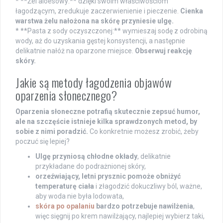
* **Żel aloesowy:** dzięki swoim właściwościom
łagodzącym, zredukuje zaczerwienienie i pieczenie.
Cienka
warstwa żelu nałożona na skórę przyniesie ulgę.
* **Pasta z sody oczyszczonej:** wymieszaj sodę z odrobiną
wody, aż do uzyskania gęstej konsystencji, a następnie
delikatnie nałóż na oparzone miejsce.
Obserwuj reakcję
skóry.
Jakie są metody łagodzenia objawów
oparzenia słonecznego?
Oparzenia słoneczne potrafią skutecznie zepsuć humor,
ale na szczęście istnieje kilka sprawdzonych metod, by
sobie z nimi poradzić.
Co konkretnie możesz zrobić, żeby
poczuć się lepiej?
Ulgę przyniosą chłodne okłady
, delikatnie
przykładane do podrażnionej skóry,
orzeźwiający, letni prysznic pomoże obniżyć
temperaturę ciała
i złagodzić dokuczliwy ból, ważne,
aby woda nie była lodowata,
skóra po opalaniu
bardzo potrzebuje nawilżenia
,
więc sięgnij po krem nawilżający, najlepiej wybierz taki,