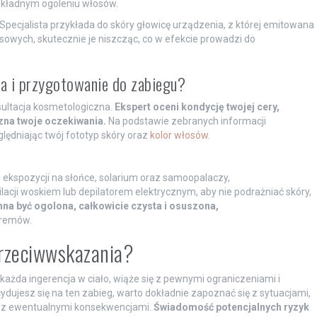
okładnym ogoleniu włosów.
Specjalista przykłada do skóry głowicę urządzenia, z której emitowana
sowych, skutecznie je niszcząc, co w efekcie prowadzi do
na i przygotowanie do zabiegu?
sultacja kosmetologiczna.
Ekspert oceni kondycję twojej cery,
zna twoje oczekiwania.
Na podstawie zebranych informacji
lędniając twój fototyp skóry oraz
kolor włosów
.
j ekspozycji na słońce, solarium oraz samoopalaczy,
lacji woskiem lub depilatorem elektrycznym, aby nie podrażniać skóry,
na być ogolona, całkowicie czysta i osuszona,
kremów.
przeciwwskazania?
każda ingerencja w ciało, wiąże się z pewnymi ograniczeniami i
ydujesz się na ten zabieg, warto dokładnie zapoznać się z sytuacjami,
e z ewentualnymi konsekwencjami.
Świadomość potencjalnych ryzyk