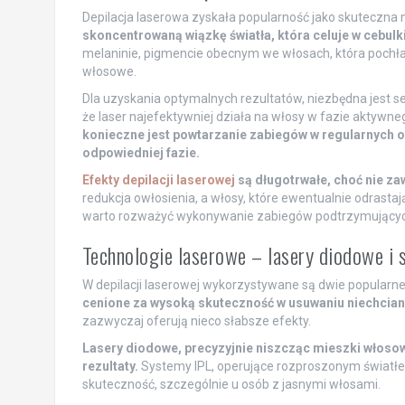
Depilacja laserowa zyskała popularność jako skuteczna
skoncentrowaną wiązkę światła, która celuje w cebulki
melaninie, pigmencie obecnym we włosach, która pochłani
włosowe.
Dla uzyskania optymalnych rezultatów, niezbędna jest se
że laser najefektywniej działa na włosy w fazie aktywn
konieczne jest powtarzanie zabiegów w regularnych 
odpowiedniej fazie.
Efekty depilacji laserowej
są długotrwałe, choć nie z
redukcja owłosienia, a włosy, które ewentualnie odrastają
warto rozważyć wykonywanie zabiegów podtrzymujących, 
Technologie laserowe – lasery diodowe i 
W depilacji laserowej wykorzystywane są dwie popularne 
cenione za wysoką skuteczność w usuwaniu niechcian
zazwyczaj oferują nieco słabsze efekty.
Lasery diodowe, precyzyjnie niszcząc mieszki włoso
rezultaty.
Systemy IPL, operujące rozproszonym światłem
skuteczność, szczególnie u osób z jasnymi włosami.