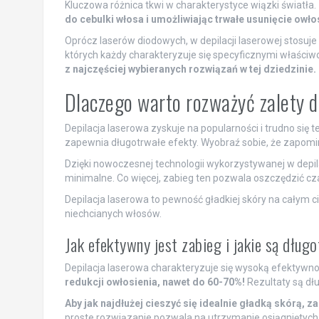
Kluczowa różnica tkwi w charakterystyce wiązki światła.
do cebulki włosa i umożliwiając trwałe usunięcie owło
Oprócz laserów diodowych, w depilacji laserowej stosuj
których każdy charakteryzuje się specyficznymi właściwo
z najczęściej wybieranych rozwiązań w tej dziedzinie.
Dlaczego warto rozważyć zalety d
Depilacja laserowa zyskuje na popularności i trudno się 
zapewnia długotrwałe efekty. Wyobraź sobie, że zapomina
Dzięki nowoczesnej technologii wykorzystywanej w depila
minimalne. Co więcej, zabieg ten pozwala oszczędzić cza
Depilacja laserowa to pewność gładkiej skóry na całym ci
niechcianych włosów.
Jak efektywny jest zabieg i jakie są dług
Depilacja laserowa charakteryzuje się wysoką efektywno
redukcji owłosienia, nawet do 60-70%!
Rezultaty są dłu
Aby jak najdłużej cieszyć się idealnie gładką skórą,
proste rozwiązanie pozwala na utrzymanie osiągniętych