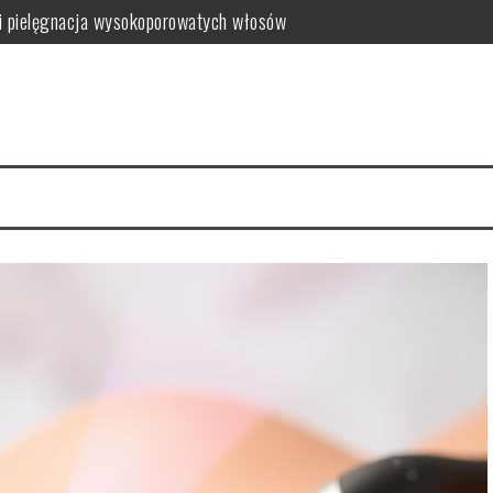
i pielęgnacja wysokoporowatych włosów
ć i jak wybrać najlepszy?
 zalety dla skóry
i i domowe przepisy
anym farbowaniu?
i pielęgnacja krok po kroku