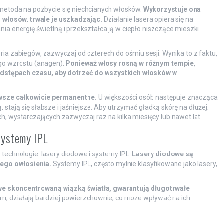
 metoda na pozbycie się niechcianych włosków.
Wykorzystuje ona
 włosów, trwale je uszkadzając.
Działanie lasera opiera się na
a energię świetlną i przekształca ją w ciepło niszczące mieszki
ria zabiegów, zazwyczaj od czterech do ośmiu sesji. Wynika to z faktu,
ego wzrostu (anagen).
Ponieważ włosy rosną w różnym tempie,
odstępach czasu, aby dotrzeć do wszystkich włosków w
awsze całkowicie permanentne.
U większości osób następuje znacząca
, stają się słabsze i jaśniejsze. Aby utrzymać gładką skórę na dłużej,
wystarczających zazwyczaj raz na kilka miesięcy lub nawet lat.
systemy IPL
technologie: lasery diodowe i systemy IPL.
Lasery diodowe są
ego owłosienia.
Systemy IPL, często mylnie klasyfikowane jako lasery,
we skoncentrowaną wiązką światła, gwarantują długotrwałe
, działają bardziej powierzchownie, co może wpływać na ich