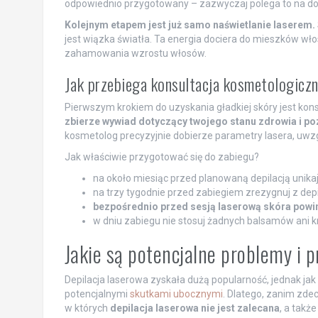
odpowiednio przygotowany – zazwyczaj polega to na d
Kolejnym etapem jest już samo naświetlanie laserem.
jest wiązka światła. Ta energia dociera do mieszków wło
zahamowania wzrostu włosów.
Jak przebiega konsultacja kosmetologicz
Pierwszym krokiem do uzyskania gładkiej skóry jest kon
zbierze wywiad dotyczący twojego stanu zdrowia i po
kosmetolog precyzyjnie dobierze parametry lasera, uwzg
Jak właściwie przygotować się do zabiegu?
na około miesiąc przed planowaną depilacją unika
na trzy tygodnie przed zabiegiem zrezygnuj z depi
bezpośrednio przed sesją laserową skóra powin
w dniu zabiegu nie stosuj żadnych balsamów ani 
Jakie są potencjalne problemy i 
Depilacja laserowa zyskała dużą popularność, jednak jak 
potencjalnymi
skutkami ubocznymi
. Dlatego, zanim zdec
w których
depilacja laserowa nie jest zalecana
, a takż