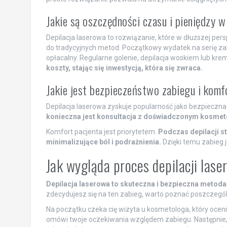
Jakie są oszczędności czasu i pieniędzy 
Depilacja laserowa to rozwiązanie, które w dłuższej per
do tradycyjnych metod. Początkowy wydatek na serię za
opłacalny. Regularne golenie, depilacja woskiem lub kre
koszty, stając się inwestycją, która się zwraca.
Jakie jest bezpieczeństwo zabiegu i komf
Depilacja laserowa zyskuje popularność jako bezpieczn
konieczna jest konsultacja z doświadczonym kosmet
Komfort pacjenta jest priorytetem.
Podczas depilacji s
minimalizujące ból i podrażnienia.
Dzięki temu zabieg j
Jak wygląda proces depilacji lase
Depilacja laserowa to skuteczna i bezpieczna metoda
zdecydujesz się na ten zabieg, warto poznać poszczegól
Na początku czeka cię wizyta u kosmetologa, który ocen
omówi twoje oczekiwania względem zabiegu. Następnie, o