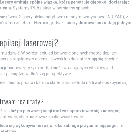
Lasery emitują spójną wiązkę, która penetruje głęboko, docierając
sienia.
Systemy IPL działają w odmienny sposób.
e się również lasery aleksandrytowe i neodymowo-yagowe (ND-YAG), z
ściami i zaletami. Niemniej jednak,
lasery diodowe pozostają jednym
epilacji laserowej?
temu dziwić! W odróżnieniu od konwencjonalnych metod depilacji,
sz o regularnym goleniu, a wosk lub depilator stają się zbędne.
cji laserowej, ryzyko podrażnień i wrastających włosków jest
s i pieniądze w dłuższej perspektywie.
ele. Jest to prosta i bardzo skuteczna metoda na trwałe pozbycie się
otrwałe rezultaty?
ścią.
Już po pierwszej sesji możesz spodziewać się znaczącej
gotrwałe, choć nie zawsze całkowicie trwałe.
 zaleca się wykonywanie raz w roku zabiegu przypominającego.
To
 efektów.