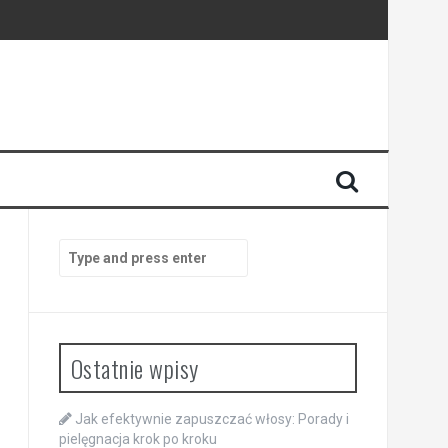
Search
for:
Ostatnie wpisy
Jak efektywnie zapuszczać włosy: Porady i
pielęgnacja krok po kroku