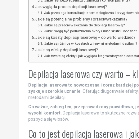
Jakie jest bezpieczeństwo zabiegu i komfort pacjenta?
Jak wygląda proces depilacji laserowej?
Jak przebiega konsultacja kosmetologiczna i przygotowani
Jakie są potencjalne problemy i przeciwwskazania?
Jakie są przeciwwskazania do depilacji laserowej?
Jakie mogą być podrażnienia skóry i inne skutki uboczne?
Jakie są koszty depilacji laserowej – co warto wiedzieć?
Jakie są różnice w kosztach z innymi metodami depilacji?
Jakie są efekty depilacji laserowej?
Jak trwałe są efekty i jak wygląda fragmentaryczne odrast
Depilacja laserowa czy warto – k
Depilacja laserowa to nowoczesna i coraz bardziej p
zyskuje szerokie uznanie.
Oferując długotrwałe efekty
metodami depilacji.
Co ważne, zabieg ten, przeprowadzony prawidłowo, je
wysoki komfort.
Depilacja laserowa to skuteczne rozwi
pozbycia się włosów.
Co to jest depilacja laserowa i ja