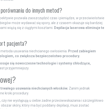
w porównaniu do innych metod?
spektywie pozwala zaoszczędzić czas i pieniądze, w przeciwieństwie
biegów może wydawać się spory, ale z czasem okazuje się bardziej
mami wiążą się z ciągłymi kosztami.
Depilacja laserowa eliminuje te
ort pacjenta?
a metoda usuwania niechcianego owłosienia.
Przed zabiegiem
ologiem, co zwiększa bezpieczeństwo procedury.
tosuje się nowoczesne technologie i systemy chłodzące,
est przyjemniejszy.
rowej?
 trwałego usuwania niechcianych włosków.
Zanim jednak
ne kroki procedury.
i, czy nie występują u ciebie żadne przeciwwskazania i szczegółowo
bszar skóry, który ma być poddany depilacji, musi zostać