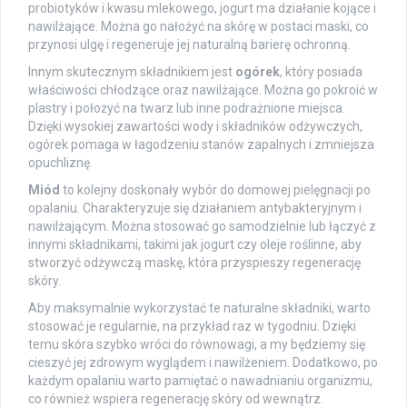
probiotyków i kwasu mlekowego, jogurt ma działanie kojące i
nawilżające. Można go nałożyć na skórę w postaci maski, co
przynosi ulgę i regeneruje jej naturalną barierę ochronną.
Innym skutecznym składnikiem jest
ogórek
, który posiada
właściwości chłodzące oraz nawilżające. Można go pokroić w
plastry i położyć na twarz lub inne podrażnione miejsca.
Dzięki wysokiej zawartości wody i składników odżywczych,
ogórek pomaga w łagodzeniu stanów zapalnych i zmniejsza
opuchliznę.
Miód
to kolejny doskonały wybór do domowej pielęgnacji po
opalaniu. Charakteryzuje się działaniem antybakteryjnym i
nawilżającym. Można stosować go samodzielnie lub łączyć z
innymi składnikami, takimi jak jogurt czy oleje roślinne, aby
stworzyć odżywczą maskę, która przyspieszy regenerację
skóry.
Aby maksymalnie wykorzystać te naturalne składniki, warto
stosować je regularnie, na przykład raz w tygodniu. Dzięki
temu skóra szybko wróci do równowagi, a my będziemy się
cieszyć jej zdrowym wyglądem i nawilżeniem. Dodatkowo, po
każdym opalaniu warto pamiętać o nawadnianiu organizmu,
co również wspiera regenerację skóry od wewnątrz.