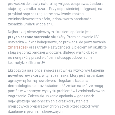
prowadzić do utraty naturalnej wilgoci, co sprawia, że skóra
staje się szorstka i szara. Przy odpowiedniej pielęgnacji, na
przykład poprzez regularne nawilżanie, można
zminimalizować ten efekt, jednak warto pamiętać o
zasadzie umiaru w opalaniu.
Najbardziej niebezpiecznym skutkiem opalania jest
przyspieszone starzenie się
skóry. Promieniowanie UV
uszkadza włókna kolagenowe, co prowadzi do powstawania
zmarszczek
oraz utraty elastyczności. Z biegiem lat skutki te
stają się coraz bardziej widoczne, dlatego warto dbać o
ochronę skóry przed słońcem, stosując odpowiednie
kosmetyki z filtrami UV.
Ekspozycja na słońce zwiększa również ryzyko wystąpienia
nowotworów skóry
, w tym czerniaka, który jest najbardziej
agresywną formą nowotworu. Regularne badania
dermatologiczne oraz świadomość zmian na skórze mogą
pomóc w wczesnym wykryciu problemów i zminimalizować
zagrożenie. Zaleca się unikanie opalania w godzinach
największego nasłonecznienia oraz korzystanie z
miejscowych preparatów chroniących przed szkodliwym
działaniem promieni słonecznych.