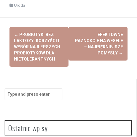
Uroda
Post
←
PROBIOTYKI BEZ
EFEKTOWNE
navigation
LAKTOZY: KORZYŚCI I
PAZNOKCIE NA WESELE
WYBÓR NAJLEPSZYCH
– NAJPIĘKNIEJSZE
PROBIOTYKÓW DLA
POMYSŁY
→
NIETOLERANTNYCH
Search
for:
Ostatnie wpisy