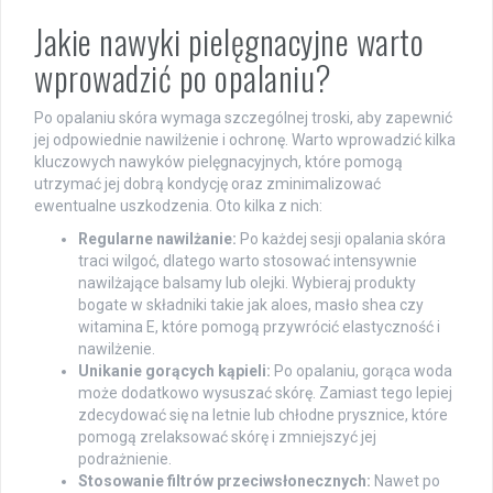
Jakie nawyki pielęgnacyjne warto
wprowadzić po opalaniu?
Po opalaniu skóra wymaga szczególnej troski, aby zapewnić
jej odpowiednie nawilżenie i ochronę. Warto wprowadzić kilka
kluczowych nawyków pielęgnacyjnych, które pomogą
utrzymać jej dobrą kondycję oraz zminimalizować
ewentualne uszkodzenia. Oto kilka z nich:
Regularne nawilżanie:
Po każdej sesji opalania skóra
traci wilgoć, dlatego warto stosować intensywnie
nawilżające balsamy lub olejki. Wybieraj produkty
bogate w składniki takie jak aloes, masło shea czy
witamina E, które pomogą przywrócić elastyczność i
nawilżenie.
Unikanie gorących kąpieli:
Po opalaniu, gorąca woda
może dodatkowo wysuszać skórę. Zamiast tego lepiej
zdecydować się na letnie lub chłodne prysznice, które
pomogą zrelaksować skórę i zmniejszyć jej
podrażnienie.
Stosowanie filtrów przeciwsłonecznych:
Nawet po