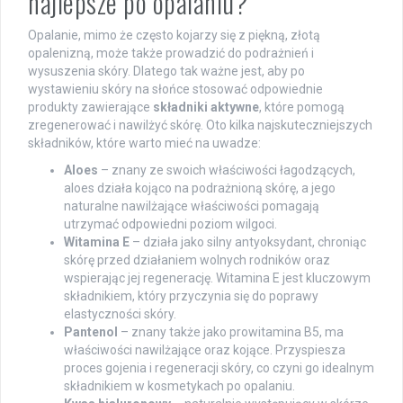
najlepsze po opalaniu?
Opalanie, mimo że często kojarzy się z piękną, złotą
opalenizną, może także prowadzić do podrażnień i
wysuszenia skóry. Dlatego tak ważne jest, aby po
wystawieniu skóry na słońce stosować odpowiednie
produkty zawierające
składniki aktywne
, które pomogą
zregenerować i nawilżyć skórę. Oto kilka najskuteczniejszych
składników, które warto mieć na uwadze:
Aloes
– znany ze swoich właściwości łagodzących,
aloes działa kojąco na podrażnioną skórę, a jego
naturalne nawilżające właściwości pomagają
utrzymać odpowiedni poziom wilgoci.
Witamina E
– działa jako silny antyoksydant, chroniąc
skórę przed działaniem wolnych rodników oraz
wspierając jej regenerację. Witamina E jest kluczowym
składnikiem, który przyczynia się do poprawy
elastyczności skóry.
Pantenol
– znany także jako prowitamina B5, ma
właściwości nawilżające oraz kojące. Przyspiesza
proces gojenia i regeneracji skóry, co czyni go idealnym
składnikiem w kosmetykach po opalaniu.