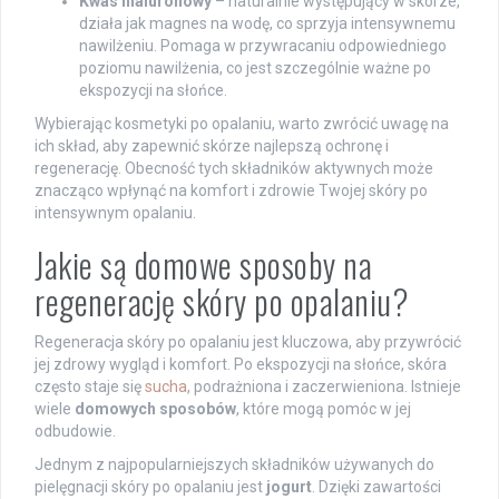
Kwas hialuronowy
– naturalnie występujący w skórze,
działa jak magnes na wodę, co sprzyja intensywnemu
nawilżeniu. Pomaga w przywracaniu odpowiedniego
poziomu nawilżenia, co jest szczególnie ważne po
ekspozycji na słońce.
Wybierając kosmetyki po opalaniu, warto zwrócić uwagę na
ich skład, aby zapewnić skórze najlepszą ochronę i
regenerację. Obecność tych składników aktywnych może
znacząco wpłynąć na komfort i zdrowie Twojej skóry po
intensywnym opalaniu.
Jakie są domowe sposoby na
regenerację skóry po opalaniu?
Regeneracja skóry po opalaniu jest kluczowa, aby przywrócić
jej zdrowy wygląd i komfort. Po ekspozycji na słońce, skóra
często staje się
sucha
, podrażniona i zaczerwieniona. Istnieje
wiele
domowych sposobów
, które mogą pomóc w jej
odbudowie.
Jednym z najpopularniejszych składników używanych do
pielęgnacji skóry po opalaniu jest
jogurt
. Dzięki zawartości