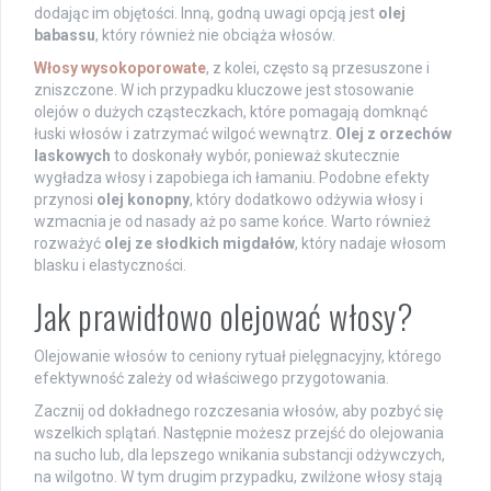
dodając im objętości. Inną, godną uwagi opcją jest
olej
babassu
, który również nie obciąża włosów.
Włosy wysokoporowate
, z kolei, często są przesuszone i
zniszczone. W ich przypadku kluczowe jest stosowanie
olejów o dużych cząsteczkach, które pomagają domknąć
łuski włosów i zatrzymać wilgoć wewnątrz.
Olej z orzechów
laskowych
to doskonały wybór, ponieważ skutecznie
wygładza włosy i zapobiega ich łamaniu. Podobne efekty
przynosi
olej konopny
, który dodatkowo odżywia włosy i
wzmacnia je od nasady aż po same końce. Warto również
rozważyć
olej ze słodkich migdałów
, który nadaje włosom
blasku i elastyczności.
Jak prawidłowo olejować włosy?
Olejowanie włosów to ceniony rytuał pielęgnacyjny, którego
efektywność zależy od właściwego przygotowania.
Zacznij od dokładnego rozczesania włosów, aby pozbyć się
wszelkich splątań. Następnie możesz przejść do olejowania
na sucho lub, dla lepszego wnikania substancji odżywczych,
na wilgotno. W tym drugim przypadku, zwilżone włosy stają