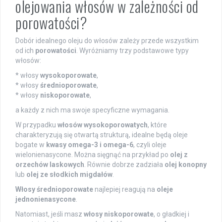
olejowania włosów w zależności od
porowatości?
Dobór idealnego oleju do włosów zależy przede wszystkim
od ich
porowatości
. Wyróżniamy trzy podstawowe typy
włosów:
* włosy
wysokoporowate
,
* włosy
średnioporowate
,
* włosy
niskoporowate
,
a każdy z nich ma swoje specyficzne wymagania.
W przypadku
włosów wysokoporowatych
, które
charakteryzują się otwartą strukturą, idealne będą oleje
bogate w
kwasy omega-3 i omega-6
, czyli oleje
wielonienasycone. Można sięgnąć na przykład po
olej z
orzechów laskowych
. Równie dobrze zadziała
olej konopny
lub
olej ze słodkich migdałów
.
Włosy średnioporowate
najlepiej reagują na
oleje
jednonienasycone
.
Natomiast, jeśli masz
włosy niskoporowate
, o gładkiej i