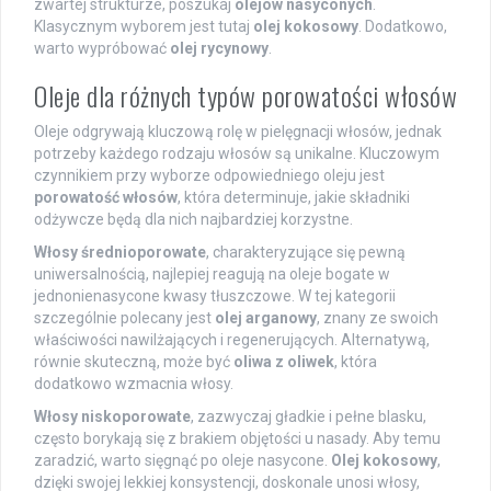
zwartej strukturze, poszukaj
olejów nasyconych
.
Klasycznym wyborem jest tutaj
olej kokosowy
. Dodatkowo,
warto wypróbować
olej rycynowy
.
Oleje dla różnych typów porowatości włosów
Oleje odgrywają kluczową rolę w pielęgnacji włosów, jednak
potrzeby każdego rodzaju włosów są unikalne. Kluczowym
czynnikiem przy wyborze odpowiedniego oleju jest
porowatość włosów
, która determinuje, jakie składniki
odżywcze będą dla nich najbardziej korzystne.
Włosy średnioporowate
, charakteryzujące się pewną
uniwersalnością, najlepiej reagują na oleje bogate w
jednonienasycone kwasy tłuszczowe. W tej kategorii
szczególnie polecany jest
olej arganowy
, znany ze swoich
właściwości nawilżających i regenerujących. Alternatywą,
równie skuteczną, może być
oliwa z oliwek
, która
dodatkowo wzmacnia włosy.
Włosy niskoporowate
, zazwyczaj gładkie i pełne blasku,
często borykają się z brakiem objętości u nasady. Aby temu
zaradzić, warto sięgnąć po oleje nasycone.
Olej kokosowy
,
dzięki swojej lekkiej konsystencji, doskonale unosi włosy,