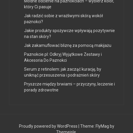
Modne odcienie na paznokciach – wybierz kolor,
który Ci pasuje
Jak radzić sobie z wrażliwymi skórą wokół
paznokci?
Jakie produkty spożywcze wpływają pozytywnie
na stan skóry?
Jak zakamuflować bliznę za pomocą makijażu
Paznokcie.pl: Odkryj Wyjątkowe Zestawy i
Akcesoria Do Paznokci
Serum z retinolem: jak zacząć kurację, by
uniknąć przesuszenia i podrażnień skóry
Pryszcze między brwiami – przyczyny, leczenie i
porady zdrowotne
Proudly powered by WordPress
|
Theme:
FlyMag
by
Themeisle.