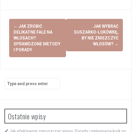
Post
←
JAK ZROBIĆ
JAK WYBRAĆ
navigation
DELIKATNE FALE NA
SUSZARKO-LOKÓWKĘ,
WŁOSACH?
BY NIE ZNISZCZYĆ
SPRAWDZONE METODY
WŁOSÓW?
→
I PORADY
Search
for:
Ostatnie wpisy
Jak efektywnie zapuszczać włosy: Porady i pielęgnacja krok po