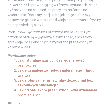
Warto także zauważyć, że fryzury z krótszym tyłem są
uniwersalne
i sprawdzają się w różnych sytuacjach. Mogą
być noszone na co dzień, do pracy czy na formalne
wydarzenia. Opcje stylizacji, takie jak upięcia, fale czy
całkowicie gładkie włosy, umożliwiają dostosowanie fryzury
do odpowiedniej okazji.
Podsumowując, fryzury z krótszym tyłem i dłuższym
przodem oferują wyjątkową elastyczność, a ich zalety
sprawiają, że są one chętnie wybierane przez osoby w
każdym wieku.
Powiązane wpisy:
Jak naturalnie wzmocnić i zregenerować
paznokcie?
Jakie są najlepsze metody naturalnego liftingu
twarzy?
Jak zrobić samemu naturalny dezodorant bez
szkodliwych substancji?
Jak chronić skórę przed szkodliwym działaniem
promieni UV?
Uroda