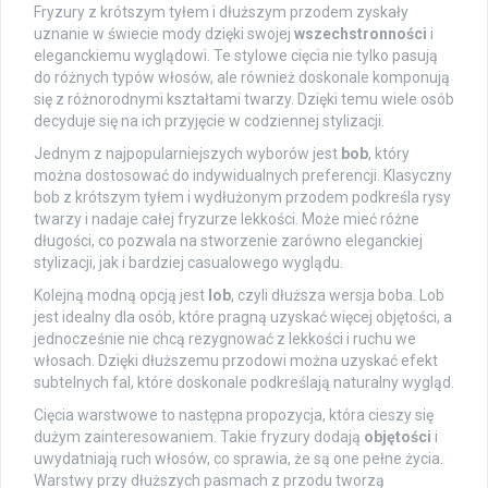
Fryzury z krótszym tyłem i dłuższym przodem zyskały
uznanie w świecie mody dzięki swojej
wszechstronności
i
eleganckiemu wyglądowi. Te stylowe cięcia nie tylko pasują
do różnych typów włosów, ale również doskonale komponują
się z różnorodnymi kształtami twarzy. Dzięki temu wiele osób
decyduje się na ich przyjęcie w codziennej stylizacji.
Jednym z najpopularniejszych wyborów jest
bob
, który
można dostosować do indywidualnych preferencji. Klasyczny
bob z krótszym tyłem i wydłużonym przodem podkreśla rysy
twarzy i nadaje całej fryzurze lekkości. Może mieć różne
długości, co pozwala na stworzenie zarówno eleganckiej
stylizacji, jak i bardziej casualowego wyglądu.
Kolejną modną opcją jest
lob
, czyli dłuższa wersja boba. Lob
jest idealny dla osób, które pragną uzyskać więcej objętości, a
jednocześnie nie chcą rezygnować z lekkości i ruchu we
włosach. Dzięki dłuższemu przodowi można uzyskać efekt
subtelnych fal, które doskonale podkreślają naturalny wygląd.
Cięcia warstwowe to następna propozycja, która cieszy się
dużym zainteresowaniem. Takie fryzury dodają
objętości
i
uwydatniają ruch włosów, co sprawia, że ​​są one pełne życia.
Warstwy przy dłuższych pasmach z przodu tworzą