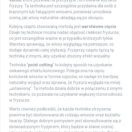
sucho
, które pozwala na precyzyjne formowanie kształtu
fryzury. Ta technika jest szczególnie przydatna dla osób z
kręconymi lub falującymi włosami, ponieważ umożliwia
ocenę, jak włosy naturalnie układają się po obcięciu.
Kolejną często stosowaną metodą jest
warstwowe cięcie
.
Dzięki tej technice można nadać objętość i lekkość fryzurze,
co jest szczególnie ważne w przypadku krótszych tyłów.
Warstwy sprawiają, że włosy wyglądają na pełniejsze, co
dodaje dynamiki całej stylizacji. Fryzjerzy często łączą tę
technikę z innymi, aby uzyskać złożony efekt wizualny.
Technika
’point cutting’
to kolejny sposób na uzyskanie
ciekawego efektu końcowego. Polega ona na cięciu
końcówek włosów w formie szpiców, co nadaje im bardziej
naturalny wygląd oraz sprawia, że fryzura wygląda na mniej
„ustawioną”. Ta metoda działa dobrze w połączeniu z innymi
technikami, co pozwala na uzyskanie większej różnorodności
w fryzurze.
Warto również podkreślić, że każda technika strzyżenia
powinna być dostosowana do rodzaju włosów oraz kształtu
twarzy. Dlatego dobrym pomysłem jest skonsultowanie się z
doświadczonym fryzjerem, który będzie w stanie ocenić,