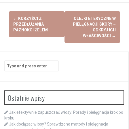
Post
←
KORZYŚCI Z
OLEJKI ETERYCZNE W
navigation
PRZEDŁUŻANIA
PIELĘGNACJI SKÓRY –
PAZNOKCI ŻELEM
ODKRYJ ICH
WŁAŚCIWOŚCI
→
Search
for:
Ostatnie wpisy
Jak efektywnie zapuszczać włosy: Porady i pielęgnacja krok po
kroku
Jak dociążać włosy? Sprawdzone metody i pielęgnacja