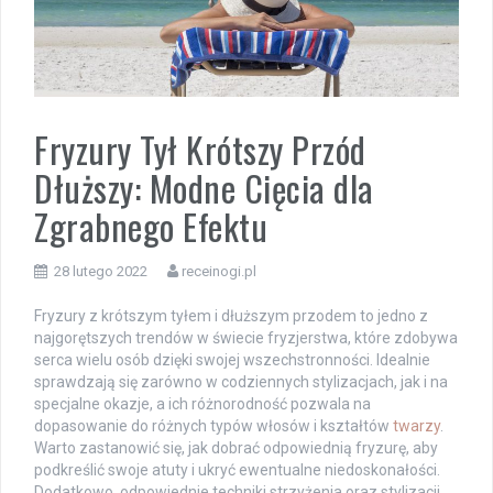
Fryzury Tył Krótszy Przód
Dłuższy: Modne Cięcia dla
Zgrabnego Efektu
28 lutego 2022
receinogi.pl
Fryzury z krótszym tyłem i dłuższym przodem to jedno z
najgorętszych trendów w świecie fryzjerstwa, które zdobywa
serca wielu osób dzięki swojej wszechstronności. Idealnie
sprawdzają się zarówno w codziennych stylizacjach, jak i na
specjalne okazje, a ich różnorodność pozwala na
dopasowanie do różnych typów włosów i kształtów
twarzy
.
Warto zastanowić się, jak dobrać odpowiednią fryzurę, aby
podkreślić swoje atuty i ukryć ewentualne niedoskonałości.
Dodatkowo, odpowiednie techniki strzyżenia oraz stylizacji