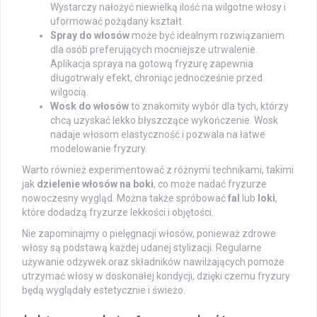
Wystarczy nałożyć niewielką ilość na wilgotne włosy i
uformować pożądany kształt.
Spray do włosów
może być idealnym rozwiązaniem
dla osób preferujących mocniejsze utrwalenie.
Aplikacja spraya na gotową fryzurę zapewnia
długotrwały efekt, chroniąc jednocześnie przed
wilgocią.
Wosk do włosów
to znakomity wybór dla tych, którzy
chcą uzyskać lekko błyszczące wykończenie. Wosk
nadaje włosom elastyczność i pozwala na łatwe
modelowanie fryzury.
Warto również experimentować z różnymi technikami, takimi
jak
dzielenie włosów na boki
, co może nadać fryzurze
nowoczesny wygląd. Można także spróbować
fal
lub
loki
,
które dodadzą fryzurze lekkości i objętości.
Nie zapominajmy o pielęgnacji włosów, ponieważ zdrowe
włosy są podstawą każdej udanej stylizacji. Regularne
używanie odżywek oraz składników nawilżających pomoże
utrzymać włosy w doskonałej kondycji, dzięki czemu fryzury
będą wyglądały estetycznie i świeżo.