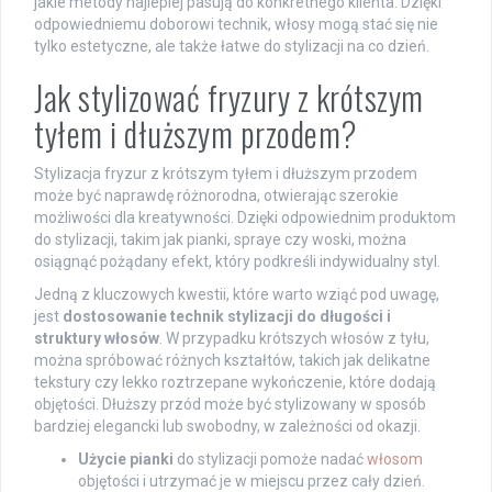
jakie metody najlepiej pasują do konkretnego klienta. Dzięki
odpowiedniemu doborowi technik, włosy mogą stać się nie
tylko estetyczne, ale także łatwe do stylizacji na co dzień.
Jak stylizować fryzury z krótszym
tyłem i dłuższym przodem?
Stylizacja fryzur z krótszym tyłem i dłuższym przodem
może być naprawdę różnorodna, otwierając szerokie
możliwości dla kreatywności. Dzięki odpowiednim produktom
do stylizacji, takim jak pianki, spraye czy woski, można
osiągnąć pożądany efekt, który podkreśli indywidualny styl.
Jedną z kluczowych kwestii, które warto wziąć pod uwagę,
jest
dostosowanie technik stylizacji do długości i
struktury włosów
. W przypadku krótszych włosów z tyłu,
można spróbować różnych kształtów, takich jak delikatne
tekstury czy lekko roztrzepane wykończenie, które dodają
objętości. Dłuższy przód może być stylizowany w sposób
bardziej elegancki lub swobodny, w zależności od okazji.
Użycie pianki
do stylizacji pomoże nadać
włosom
objętości i utrzymać je w miejscu przez cały dzień.