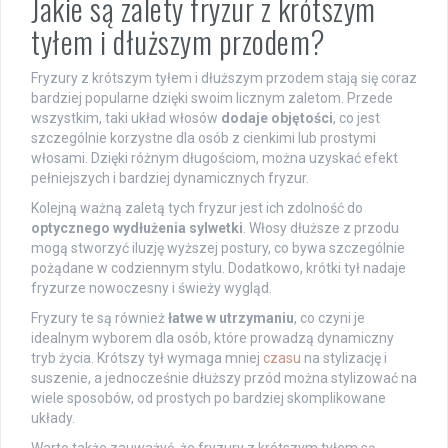
Jakie są zalety fryzur z krótszym
tyłem i dłuższym przodem?
Fryzury z krótszym tyłem i dłuższym przodem stają się coraz
bardziej popularne dzięki swoim licznym zaletom. Przede
wszystkim, taki układ włosów
dodaje objętości
, co jest
szczególnie korzystne dla osób z cienkimi lub prostymi
włosami. Dzięki różnym długościom, można uzyskać efekt
pełniejszych i bardziej dynamicznych fryzur.
Kolejną ważną zaletą tych fryzur jest ich zdolność do
optycznego wydłużenia sylwetki
. Włosy dłuższe z przodu
mogą stworzyć iluzję wyższej postury, co bywa szczególnie
pożądane w codziennym stylu. Dodatkowo, krótki tył nadaje
fryzurze nowoczesny i świeży wygląd.
Fryzury te są również
łatwe w utrzymaniu
, co czyni je
idealnym wyborem dla osób, które prowadzą dynamiczny
tryb życia. Krótszy tył wymaga mniej
czasu
na stylizację i
suszenie, a jednocześnie dłuższy przód można stylizować na
wiele sposobów, od prostych po bardziej skomplikowane
układy.