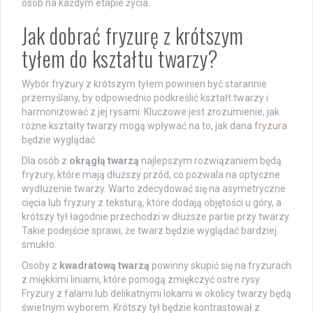
osób na każdym etapie życia.
Jak dobrać fryzurę z krótszym
tyłem do kształtu twarzy?
Wybór fryzury z krótszym tyłem powinien być starannie
przemyślany, by odpowiednio podkreślić kształt twarzy i
harmonizować z jej rysami. Kluczowe jest zrozumienie, jak
różne kształty twarzy mogą wpływać na to, jak dana
fryzura
będzie wyglądać.
Dla osób z
okrągłą twarzą
najlepszym rozwiązaniem będą
fryzury, które mają dłuższy przód, co pozwala na optyczne
wydłużenie twarzy. Warto zdecydować się na asymetryczne
cięcia lub fryzury z teksturą, które dodają objętości u góry, a
krótszy tył łagodnie przechodzi w dłuższe partie przy twarzy.
Takie podejście sprawi, że twarz będzie wyglądać bardziej
smukło.
Osoby z
kwadratową twarzą
powinny skupić się na fryzurach
z miękkimi liniami, które pomogą zmiękczyć ostre rysy.
Fryzury z falami lub delikatnymi lokami w okolicy twarzy będą
świetnym wyborem. Krótszy tył będzie kontrastował z