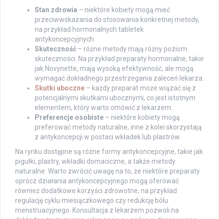
Stan zdrowia
– niektóre kobiety mogą mieć
przeciwwskazania do stosowania konkretnej metody,
na przykład hormonalnych tabletek
antykoncepcyjnych.
Skuteczność
– różne metody mają różny poziom
skuteczności. Na przykład preparaty hormonalne, takie
jak Novynette, mają wysoką efektywność, ale mogą
wymagać dokładnego przestrzegania zaleceń lekarza.
Skutki uboczne
– każdy preparat może wiązać się z
potencjalnymi skutkami ubocznymi, co jest istotnym
elementem, który warto omówić z lekarzem.
Preferencje osobiste
– niektóre kobiety mogą
preferować metody naturalne, inne z kolei skorzystają
z antykoncepcji w postaci wkładek lub plastrów.
Na rynku dostępne są różne formy antykoncepcyjne, takie jak
pigułki, plastry, wkładki domaciczne, a także metody
naturalne. Warto zwrócić uwagę na to, że niektóre preparaty
oprócz działania antykoncepcyjnego mogą oferować
również dodatkowe korzyści zdrowotne, na przykład
regulację cyklu miesiączkowego czy redukcję bólu
menstruacyjnego. Konsultacja z lekarzem pozwoli na