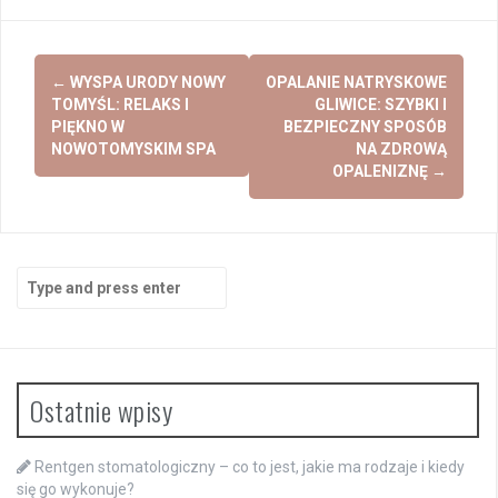
Post
←
WYSPA URODY NOWY
OPALANIE NATRYSKOWE
navigation
TOMYŚL: RELAKS I
GLIWICE: SZYBKI I
PIĘKNO W
BEZPIECZNY SPOSÓB
NOWOTOMYSKIM SPA
NA ZDROWĄ
OPALENIZNĘ
→
Search
for:
Ostatnie wpisy
Rentgen stomatologiczny – co to jest, jakie ma rodzaje i kiedy
się go wykonuje?