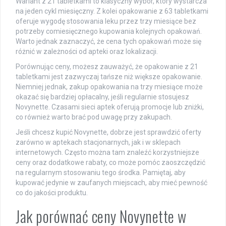
Wariant z 21 tabletkami to klasyczny wybór, który wystarcza
na jeden cykl miesięczny. Z kolei opakowanie z 63 tabletkami
oferuje wygodę stosowania leku przez trzy miesiące bez
potrzeby comiesięcznego kupowania kolejnych opakowań.
Warto jednak zaznaczyć, że cena tych opakowań może się
różnić w zależności od apteki oraz lokalizacji.
Porównując ceny, możesz zauważyć, że opakowanie z 21
tabletkami jest zazwyczaj tańsze niż większe opakowanie.
Niemniej jednak, zakup opakowania na trzy miesiące może
okazać się bardziej opłacalny, jeśli regularnie stosujesz
Novynette. Czasami sieci aptek oferują promocje lub zniżki,
co również warto brać pod uwagę przy zakupach.
Jeśli chcesz kupić Novynette, dobrze jest sprawdzić oferty
zarówno w aptekach stacjonarnych, jak i w sklepach
internetowych. Często można tam znaleźć korzystniejsze
ceny oraz dodatkowe rabaty, co może pomóc zaoszczędzić
na regularnym stosowaniu tego środka. Pamiętaj, aby
kupować jedynie w zaufanych miejscach, aby mieć pewność
co do jakości produktu.
Jak porównać ceny Novynette w