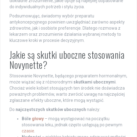
dokładne zrozumienie, jakie opcje są najlepiej dopasowane
do indywidualnych potrzeb i stylu życia.
Podsumowując, świadomy wybór preparatu
antykoncepcyjnego powinien uwzględniać zarówno aspekty
zdrowotne, jak i osobiste preferencje. Dlatego rozmowa z
lekarzem oraz zrozumienie działania wybranej metody to
kluczowe kroki w procesie decyzyjnym.
Jakie są skutki uboczne stosowania
Novynette?
Stosowanie Novynette, będącego preparatem hormonalnym,
może wiązać się z różnorodnymi
skutkami ubocznymi
.
Chociaż wiele kobiet stosujących ten środek nie doświadcza
poważnych problemów, warto zwrócić uwagę na najczęściej
zgłaszane efekty uboczne, które mogą wystąpić.
Do
najczęstszych skutków ubocznych
należy:
Bóle
głowy
– mogą występować na początku
stosowania leku, jednak często ustępują po pewnym
czasie
.
Nudności
– niektóre kobiety mogą odczuwać mdłości,