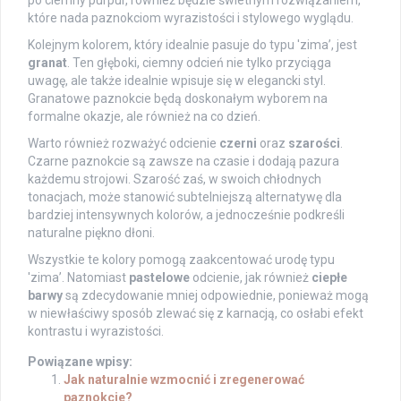
które nada paznokciom wyrazistości i stylowego wyglądu.
Kolejnym kolorem, który idealnie pasuje do typu 'zima’, jest
granat
. Ten głęboki, ciemny odcień nie tylko przyciąga
uwagę, ale także idealnie wpisuje się w elegancki styl.
Granatowe paznokcie będą doskonałym wyborem na
formalne okazje, ale również na co dzień.
Warto również rozważyć odcienie
czerni
oraz
szarości
.
Czarne paznokcie są zawsze na czasie i dodają pazura
każdemu strojowi. Szarość zaś, w swoich chłodnych
tonacjach, może stanowić subtelniejszą alternatywę dla
bardziej intensywnych kolorów, a jednocześnie podkreśli
naturalne piękno dłoni.
Wszystkie te kolory pomogą zaakcentować urodę typu
'zima’. Natomiast
pastelowe
odcienie, jak również
ciepłe
barwy
są zdecydowanie mniej odpowiednie, ponieważ mogą
w niewłaściwy sposób zlewać się z karnacją, co osłabi efekt
kontrastu i wyrazistości.
Powiązane wpisy:
Jak naturalnie wzmocnić i zregenerować
paznokcie?