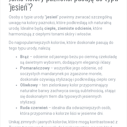
'jesień’?
Osoby o typie urody
’jesień’
powinny zwracać szczególną
uwagę na kolory paznokci, które podkreślają ich naturalną
urodę. Idealne będą
ciepłe, ziemiste odcienie
, które
harmonizują z ciepłymi tonami skóry i włosów.
Do najpopularniejszych kolorów, które doskonale pasują do
tego typu urody, należą:
Brąz
– odcienie od jasnego beżu po ciemną czekoladę
są świetnym wyborem, dodającym elegancji i klasy.
Pomarańczowy
– wszystkie jego odcienie, od
soczystych mandarynek po zgaszone morele,
doskonale ożywiają stylizację i podkreślają ciepło cery.
Oliwkowy
– ten zielonkawy kolor przypominający
naturalne barwy zachwyca swoją subtelnością, stając
się doskonałym tłem dla typowych jesiennych
stylizacji.
Ruda czerwień
– idealna dla odważniejszych osób,
która przypomina o kolorze liści w jesienne dni.
Unikaj zimnych i jasnych kolorów, które mogą kontrastować z