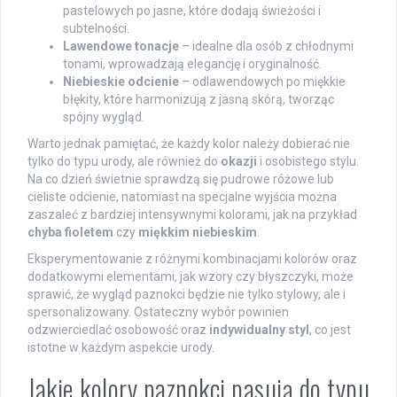
pastelowych po jasne, które dodają świeżości i
subtelności.
Lawendowe tonacje
– idealne dla osób z chłodnymi
tonami, wprowadzają elegancję i oryginalność.
Niebieskie odcienie
– odlawendowych po miękkie
błękity, które harmonizują z jasną skórą, tworząc
spójny wygląd.
Warto jednak pamiętać, że każdy kolor należy dobierać nie
tylko do typu urody, ale również do
okazji
i osobistego stylu.
Na co dzień świetnie sprawdzą się pudrowe różowe lub
cieliste odcienie, natomiast na specjalne wyjścia można
zaszaleć z bardziej intensywnymi kolorami, jak na przykład
chyba fioletem
czy
miękkim niebieskim
.
Eksperymentowanie z różnymi kombinacjami kolorów oraz
dodatkowymi elementami, jak wzory czy błyszczyki, może
sprawić, że wygląd paznokci będzie nie tylko stylowy, ale i
spersonalizowany. Ostateczny wybór powinien
odzwierciedlać osobowość oraz
indywidualny styl
, co jest
istotne w każdym aspekcie urody.
Jakie kolory paznokci pasują do typu