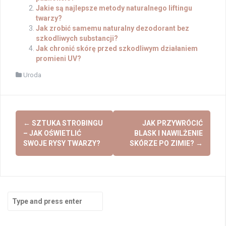
Jakie są najlepsze metody naturalnego liftingu
twarzy?
Jak zrobić samemu naturalny dezodorant bez
szkodliwych substancji?
Jak chronić skórę przed szkodliwym działaniem
promieni UV?
Uroda
Post
←
SZTUKA STROBINGU
JAK PRZYWRÓCIĆ
navigation
– JAK OŚWIETLIĆ
BLASK I NAWILŻENIE
SWOJE RYSY TWARZY?
SKÓRZE PO ZIMIE?
→
Search
for: