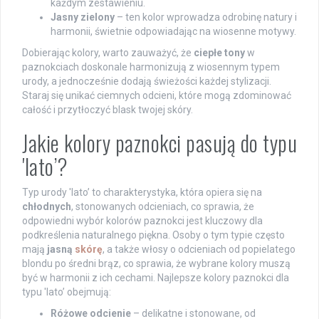
każdym zestawieniu.
Jasny zielony
– ten kolor wprowadza odrobinę natury i
harmonii, świetnie odpowiadając na wiosenne motywy.
Dobierając kolory, warto zauważyć, że
ciepłe tony
w
paznokciach doskonale harmonizują z wiosennym typem
urody, a jednocześnie dodają świeżości każdej stylizacji.
Staraj się unikać ciemnych odcieni, które mogą zdominować
całość i przytłoczyć blask twojej skóry.
Jakie kolory paznokci pasują do typu
'lato’?
Typ urody 'lato’ to charakterystyka, która opiera się na
chłodnych
, stonowanych odcieniach, co sprawia, że
odpowiedni wybór kolorów paznokci jest kluczowy dla
podkreślenia naturalnego piękna. Osoby o tym typie często
mają
jasną
skórę
, a także włosy o odcieniach od popielatego
blondu po średni brąz, co sprawia, że wybrane kolory muszą
być w harmonii z ich cechami. Najlepsze kolory paznokci dla
typu 'lato’ obejmują:
Różowe odcienie
– delikatne i stonowane, od