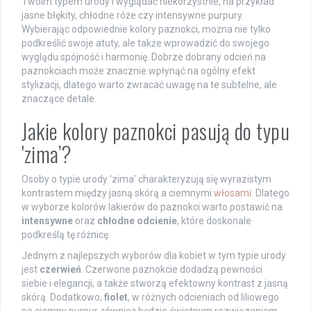
Twoim typem urody i wyglądać niekorzystnie, na przykład
jasne błękity, chłodne róże czy intensywne purpury.
Wybierając odpowiednie kolory paznokci, można nie tylko
podkreślić swoje atuty, ale także wprowadzić do swojego
wyglądu spójność i harmonię. Dobrze dobrany odcień na
paznokciach może znacznie wpłynąć na ogólny efekt
stylizacji, dlatego warto zwracać uwagę na te subtelne, ale
znaczące detale.
Jakie kolory paznokci pasują do typu
'zima’?
Osoby o typie urody 'zima’ charakteryzują się wyrazistym
kontrastem między jasną skórą a ciemnymi
włosami
. Dlatego
w wyborze kolorów lakierów do paznokci warto postawić na
intensywne
oraz
chłodne odcienie
, które doskonale
podkreślą tę różnicę.
Jednym z najlepszych wyborów dla kobiet w tym typie urody
jest
czerwień
. Czerwone paznokcie dodadzą pewności
siebie i elegancji, a także stworzą efektowny kontrast z jasną
skórą. Dodatkowo,
fiolet
, w różnych odcieniach od liliowego
po ciemny purpur, również będzie świetnym rozwiązaniem,