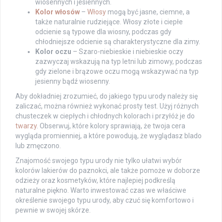
wiosennych i jesiennych.
Kolor włosów
–
Włosy
mogą być jasne, ciemne, a
także naturalnie rudziejące. Włosy złote i ciepłe
odcienie są typowe dla wiosny, podczas gdy
chłodniejsze odcienie są charakterystyczne dla zimy.
Kolor oczu
– Szaro-niebieskie i niebieskie oczy
zazwyczaj wskazują na typ letni lub zimowy, podczas
gdy zielone i brązowe oczu mogą wskazywać na typ
jesienny bądź wiosenny.
Aby dokładniej zrozumieć, do jakiego typu urody należy się
zaliczać, można również wykonać prosty test. Użyj różnych
chusteczek w ciepłych i chłodnych kolorach i przyłóż je do
twarzy
. Obserwuj, które kolory sprawiają, że twoja cera
wygląda promienniej, a które powodują, że wyglądasz blado
lub zmęczono.
Znajomość swojego typu urody nie tylko ułatwi wybór
kolorów lakierów do paznokci, ale także pomoże w doborze
odzieży oraz kosmetyków, które najlepiej podkreślą
naturalne piękno. Warto inwestować czas we właściwe
określenie swojego typu urody, aby czuć się komfortowo i
pewnie w swojej skórze.