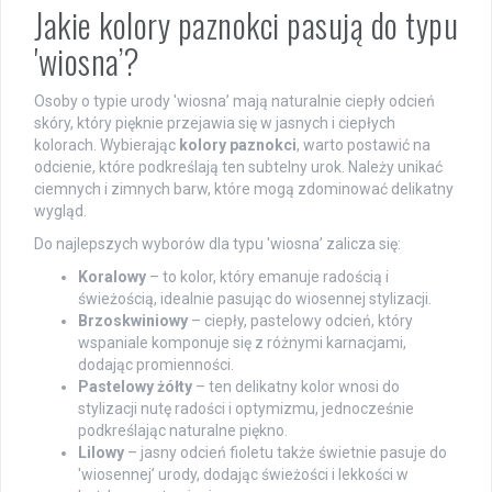
Jakie kolory paznokci pasują do typu
'wiosna’?
Osoby o typie urody 'wiosna’ mają naturalnie ciepły odcień
skóry, który pięknie przejawia się w jasnych i ciepłych
kolorach. Wybierając
kolory paznokci
, warto postawić na
odcienie, które podkreślają ten subtelny urok. Należy unikać
ciemnych i zimnych barw, które mogą zdominować delikatny
wygląd.
Do najlepszych wyborów dla typu 'wiosna’ zalicza się:
Koralowy
– to kolor, który emanuje radością i
świeżością, idealnie pasując do wiosennej stylizacji.
Brzoskwiniowy
– ciepły, pastelowy odcień, który
wspaniale komponuje się z różnymi karnacjami,
dodając promienności.
Pastelowy żółty
– ten delikatny kolor wnosi do
stylizacji nutę radości i optymizmu, jednocześnie
podkreślając naturalne piękno.
Lilowy
– jasny odcień fioletu także świetnie pasuje do
'wiosennej’ urody, dodając świeżości i lekkości w