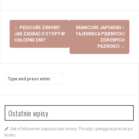
Post
←
PEDICURE ZIMOWY:
MANICURE JAPOŃSKI –
navigation
JAK ZADBAĆ O STOPY W
TAJEMNICA PIĘKNYCH I
CHŁODNE DNI?
ZDROWYCH
PAZNOKCI
→
Search
for:
Ostatnie wpisy
Jak efektywnie zapuszczać włosy: Porady i pielęgnacja krok po
kroku