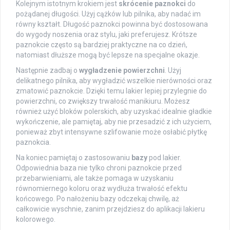
Kolejnym istotnym krokiem jest
skrócenie paznokci
do
pożądanej długości. Użyj cążków lub pilnika, aby nadać im
równy kształt. Długość paznokci powinna być dostosowana
do wygody noszenia oraz stylu, jaki preferujesz. Krótsze
paznokcie często są bardziej praktyczne na co dzień,
natomiast dłuższe mogą być lepsze na specjalne okazje.
Następnie zadbaj o
wygładzenie powierzchni
. Użyj
delikatnego pilnika, aby wygładzić wszelkie nierówności oraz
zmatowić paznokcie. Dzięki temu lakier lepiej przylegnie do
powierzchni, co zwiększy trwałość manikiuru. Możesz
również użyć bloków polerskich, aby uzyskać idealnie gładkie
wykończenie, ale pamiętaj, aby nie przesadzić z ich użyciem,
ponieważ zbyt intensywne szlifowanie może osłabić płytkę
paznokcia.
Na koniec pamiętaj o zastosowaniu
bazy
pod lakier.
Odpowiednia baza nie tylko chroni paznokcie przed
przebarwieniami, ale także pomaga w uzyskaniu
równomiernego koloru oraz wydłuża trwałość efektu
końcowego. Po nałożeniu bazy odczekaj chwilę, aż
całkowicie wyschnie, zanim przejdziesz do aplikacji lakieru
kolorowego.