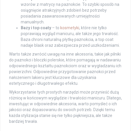
wzorów z matrycy na paznokcie. To szybki sposób na
osiągnięcie atrakcyjnych zdobień bez potrzeby
posiadania zaawansowanych umiejętności
manualnych.
Bazy i top coaty
– to
kosmetyki
, które nie tylko
poprawiają wygląd manicuru, ale także jego trwałość.
Baza chroni naturalną płytkę paznokcia, a top coat
nadaje blask oraz zabezpiecza przed uszkodzeniami.
Warto także zwrócić uwagę na inne akcesoria, takie jak pilniki
do paznokci i bloczki polerskie, które pomagają w nadawaniu
odpowiedniego kształtu paznokciom oraz w wygładzaniu ich
powierzchni. Odpowiednie przygotowanie paznokci przed
nałożeniem lakieru jest kluczowe dla uzyskania
estetycznego i długotrwałego efektu.
Wykorzystanie tych prostych narzędzi może przynieść dużą
różnicę w końcowym wyglądzie i trwałości manicuru. Dlatego,
inwestując w odpowiednie akcesoria, warto pomyśleć o ich
jakości oraz dopasowaniu do swoich potrzeb. Dzięki temu
każda stylizacja stanie się nie tylko piękniejsza, ale także
bardziej trwała.