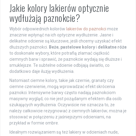
Jakie kolory lakierów optycznie
wydłużają paznokcie?
Wybór odpowiednich kolorów
lakierów do paznokci
może
znacznie wpłynąć na ich optyczne wydłużenie. Jasne i
delikatne odcienie są kluczowe, jeśli chcemy uzyskać efekt
dłuższych paznokci.
Beże
,
pastelowe kolory
i
delikatne róże
to doskonałe wybory, które potrafią złamać ciężkość
ciemnych barw i sprawić, że paznokcie wydają się dłuższe i
smuklejsze. Te subtelne odcienie odbijają światło, co
dodatkowo daje iluzję wydłużenia.
Natomiast ciemne kolory, takie jak czernie, granaty czy
ciemne czerwienie, mogą wprowadzać efekt skrócenia
paznokci. Intensywne barwy często nadają paznokciom
masywny wygląd, co nie jest pożądanym efektem dla osób
szukających wydłużenia. Oczywiście nie oznacza to, że
należy całkowicie rezygnować z ciemnych lakierów; można je
stosować w połączeniu z jaśniejszymi odcieniami, na
przykład w formie ombre.
Idealnym rozwiązaniem są też lakiery w odcieniach nude,