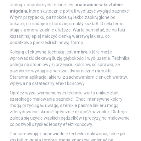
Jedną z popularnych technik jest
malowanie w kształcie
migdała
, które skutecznie potrafi wydłużyć wygląd paznokci.
W tym przypadku, paznokcie są lekko zaokrąglone po
bokach, co nadaje im bardziej smukły kształt. Dzięki temu
stają się one wizualnie dłuższe. Warto pamiętać, że na taki
kształt najlepiej nałożyć cienką warstwę lakieru, co
dodatkowo podkreśli ich nową formę.
Kolejną efektywną techniką jest
ombre
, które może
wprowadzić ciekawą iluzję głębokości i wydłużenia. Technika
polega na stopniowym przejściu kolorów, co sprawia, że
paznokcie wydają się bardziej dynamiczne i smukłe.
Staranna aplikacja lakieru, z zachowaniem cienkich warstw,
wpływa na ostateczny efekt końcowy.
Oprócz wyżej wymienionych technik, warto unikać zbyt
szerokiego malowania paznokci. Choć intensywne kolory
mogą przyciągać uwagę, szerokie pasma lakieru mogą
zdecydowanie skrócić optycznie długość paznokci. Dlatego
zaleca się użycie wąskich pędzelków i precyzyjne malowanie,
co pozwoli uzyskać lepszy efekt końcowy.
Podsumowując, odpowiednie techniki malowania, takie jak
kształt migdała i ombre, mogą znacznie wpłynąć na