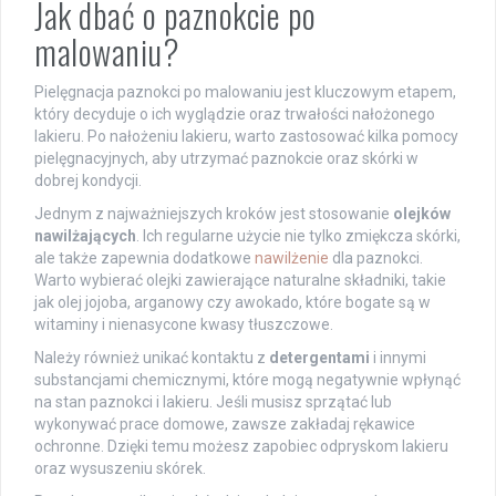
Jak dbać o paznokcie po
malowaniu?
Pielęgnacja paznokci po malowaniu jest kluczowym etapem,
który decyduje o ich wyglądzie oraz trwałości nałożonego
lakieru. Po nałożeniu lakieru, warto zastosować kilka pomocy
pielęgnacyjnych, aby utrzymać paznokcie oraz skórki w
dobrej kondycji.
Jednym z najważniejszych kroków jest stosowanie
olejków
nawilżających
. Ich regularne użycie nie tylko zmiękcza skórki,
ale także zapewnia dodatkowe
nawilżenie
dla paznokci.
Warto wybierać olejki zawierające naturalne składniki, takie
jak olej jojoba, arganowy czy awokado, które bogate są w
witaminy i nienasycone kwasy tłuszczowe.
Należy również unikać kontaktu z
detergentami
i innymi
substancjami chemicznymi, które mogą negatywnie wpłynąć
na stan paznokci i lakieru. Jeśli musisz sprzątać lub
wykonywać prace domowe, zawsze zakładaj rękawice
ochronne. Dzięki temu możesz zapobiec odpryskom lakieru
oraz wysuszeniu skórek.