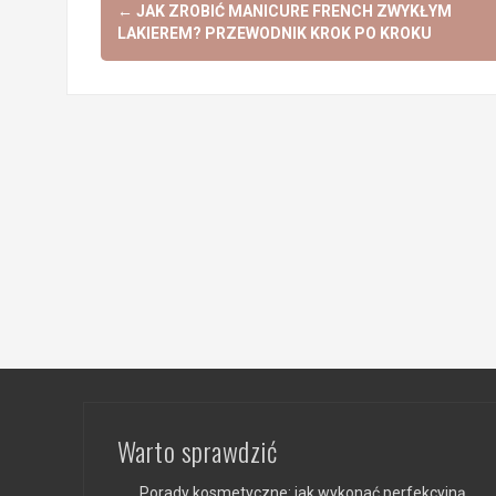
Post
←
JAK ZROBIĆ MANICURE FRENCH ZWYKŁYM
navigation
LAKIEREM? PRZEWODNIK KROK PO KROKU
Warto sprawdzić
Porady kosmetyczne: jak wykonać perfekcyjną