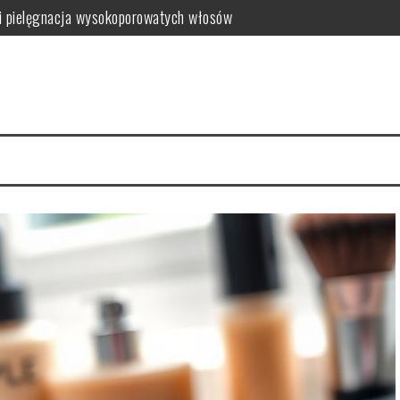
i pielęgnacja wysokoporowatych włosów
ć i jak wybrać najlepszy?
 zalety dla skóry
i i domowe przepisy
anym farbowaniu?
i pielęgnacja krok po kroku