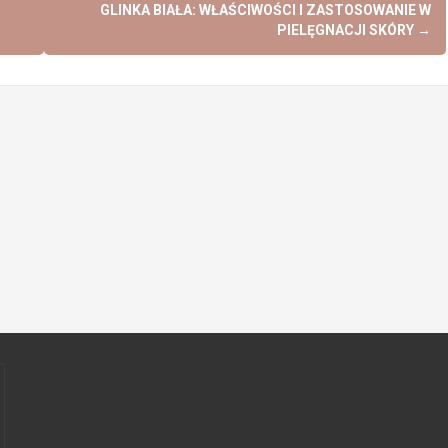
GLINKA BIAŁA: WŁAŚCIWOŚCI I ZASTOSOWANIE W
PIELĘGNACJI SKÓRY
→