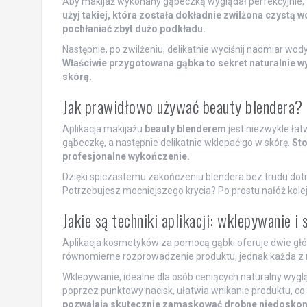
Aby makijaż wykonany gąbeczką wyglądał perfekcyjnie, 
użyj takiej, która została dokładnie zwilżona czystą 
pochłaniać zbyt dużo podkładu.
Następnie, po zwilżeniu, delikatnie wyciśnij nadmiar wody
Właściwie przygotowana gąbka to sekret naturalnie wy
skórą.
Jak prawidłowo używać beauty blendera?
Aplikacja makijażu
beauty blenderem
jest niezwykle łat
gąbeczkę, a następnie delikatnie wklepać go w skórę.
Sto
profesjonalne wykończenie.
Dzięki spiczastemu zakończeniu blendera bez trudu dotr
Potrzebujesz mocniejszego krycia? Po prostu nałóż kole
Jakie są techniki aplikacji: wklepywanie 
Aplikacja kosmetyków za pomocą gąbki oferuje dwie głó
równomierne rozprowadzenie produktu, jednak każda z ni
Wklepywanie, idealne dla osób ceniących naturalny wygl
poprzez punktowy nacisk, ułatwia wnikanie produktu, co 
pozwalają skutecznie zamaskować drobne niedoskon