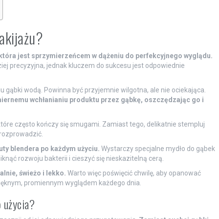
akijażu?
która jest sprzymierzeńcem w dążeniu do perfekcyjnego wyglądu.
dziej precyzyjna, jednak kluczem do sukcesu jest odpowiednie
u gąbki wodą. Powinna być przyjemnie wilgotna, ale nie ociekająca.
iernemu wchłanianiu produktu przez gąbkę, oszczędzając go i
 które często kończy się smugami. Zamiast tego, delikatnie stempluj
rozprowadzić.
uty blendera po każdym użyciu.
Wystarczy specjalne mydło do gąbek
knąć rozwoju bakterii i cieszyć się nieskazitelną cerą.
nie, świeżo i lekko.
Warto więc poświęcić chwilę, aby opanować
ę pięknym, promiennym wyglądem każdego dnia.
 użycia?