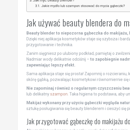
Jak myć beauty blender?
Jakie mydło lub szampon stosować do mycia gąbeczki?
Jak używać beauty blendera do m
Beauty blender to niepozorna gąbeczka do makijażu, 
Dzięki niej aplikacja kosmetyków staje się szybsza i bar
przygotowanie i technika.
Zanim sięgniesz po ulubiony podkład, pamiętaj o zwilżeni
Nadmiar wody delikatnie odciśnij –
to zapobiegnie nadm
zapewniając lepszy efekt.
Sama aplikacja staje się prosta! Zapomnij o rozcieraniu,
skórę gąbką, pozwalając kosmetykowi równomiernie się 
Nie zapominaj również o regularnym czyszczeniu bea
lub delikatny
szampon
. Taka higiena to podstawa, aby uni
Makijaż wykonany przy użyciu gąbeczki wygląda natural
sztukę posługiwania się beauty blenderem i cieszyć si
Jak przygotować gąbeczkę do makijażu do