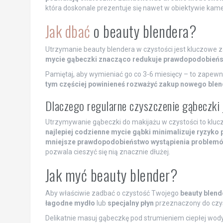
która doskonale prezentuje się nawet w obiektywie kame
Jak dbać
o beauty blendera?
Utrzymanie beauty blendera w czystości jest kluczowe za
mycie gąbeczki znacząco redukuje prawdopodobieńs
Pamiętaj, aby wymieniać go co 3-6 miesięcy – to zapewn
tym częściej powinieneś rozważyć zakup nowego blen
Dlaczego regularne czyszczenie gąbeczki
Utrzymywanie gąbeczki do makijażu w czystości to klucz
najlepiej codzienne mycie gąbki minimalizuje ryzyko 
mniejsze prawdopodobieństwo wystąpienia problemó
pozwala cieszyć się nią znacznie dłużej.
Jak myć beauty blender?
Aby właściwie zadbać o czystość Twojego
beauty blend
łagodne mydło
lub
specjalny płyn
przeznaczony do czys
Delikatnie masuj gąbeczkę pod strumieniem ciepłej wod