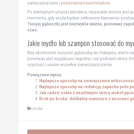
zanieczyszczeń i
pozostałości kosmetyków
.
Po dokładnym umyciu blendera, niezwykle istotne jest j
momentu, gdy woda będzie całkowicie klarowna i pozba
Twojej gąbeczki jest niezwykle ważne, ponieważ zapob
czas.
Jakie mydło lub szampon stosować do my
Aby skutecznie oczyścić gąbeczkę do makijażu, warto się
ponieważ jest wyjątkowo łagodny i nie podrażni skóry. In
czystość i usunie wszelkie zanieczyszczenia.
Powiązane wpisy:
Najlepsze sposoby na zmniejszenie widoczności
Najlepsze sposoby na redukcję zapachu potu p
Jak radzić sobie z wrażliwymi skórą wokół paz
Krok po kroku: delikatny manicure z wzorami 
Uroda