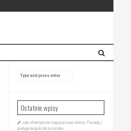
Search
for:
Ostatnie wpisy
Jak efektywnie zapuszczać włosy: Porady i
pielęgnacja krok po kroku