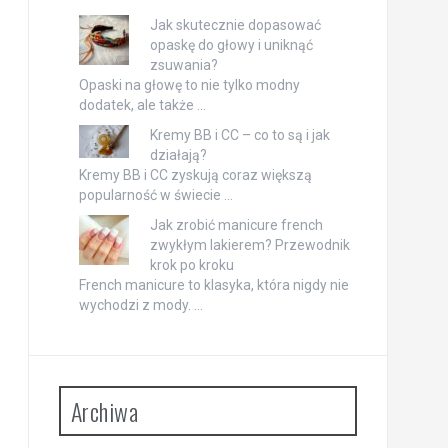
Jak skutecznie dopasować
opaskę do głowy i uniknąć
zsuwania?
Opaski na głowę to nie tylko modny
dodatek, ale także …
Kremy BB i CC – co to są i jak
działają?
Kremy BB i CC zyskują coraz większą
popularność w świecie …
Jak zrobić manicure french
zwykłym lakierem? Przewodnik
krok po kroku
French manicure to klasyka, która nigdy nie
wychodzi z mody. …
Archiwa