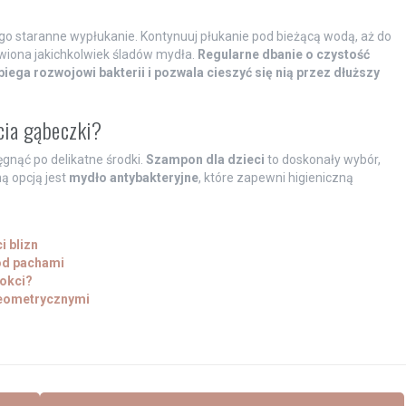
ego staranne wypłukanie. Kontynuuj płukanie pod bieżącą wodą, aż do
wiona jakichkolwiek śladów mydła.
Regularne dbanie o czystość
iega rozwojowi bakterii i pozwala cieszyć się nią przez dłuższy
cia gąbeczki?
gnąć po delikatne środki.
Szampon dla dzieci
to doskonały wybór,
ną opcją jest
mydło antybakteryjne
, które zapewni higieniczną
 blizn
od pachami
nokci?
geometrycznymi