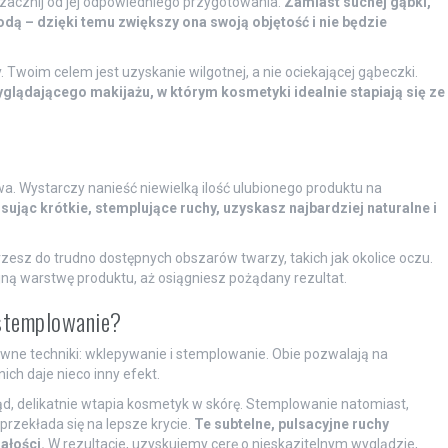
zacznij od jej odpowiedniego przygotowania.
Zamiast suchej gąbki,
wodą – dzięki temu zwiększy ona swoją objętość i nie będzie
. Twoim celem jest uzyskanie wilgotnej, a nie ociekającej gąbeczki.
glądającego makijażu, w którym kosmetyki idealnie stapiają się ze
wa. Wystarczy nanieść niewielką ilość ulubionego produktu na
sując krótkie, stemplujące ruchy, uzyskasz najbardziej naturalne i
zesz do trudno dostępnych obszarów twarzy, takich jak okolice oczu.
jną warstwę produktu, aż osiągniesz pożądany rezultat.
i stemplowanie?
wne techniki: wklepywanie i stemplowanie. Obie pozwalają na
ch daje nieco inny efekt.
ąd, delikatnie wtapia kosmetyk w skórę. Stemplowanie natomiast,
przekłada się na lepsze krycie.
Te subtelne, pulsacyjne ruchy
ałości.
W rezultacie, uzyskujemy cerę o nieskazitelnym wyglądzie,